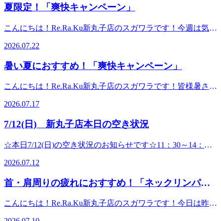
て身体の疲れがとれにくくなってしまいます。自律神経を整
60分以上のコースがオススメです！皆様のご来店を心よりお
夏限定！「爽快キャンペーン」
子店住所 神奈川県川崎市中原区新丸子町７５２-３ハイツ
えられるように適度な運動やストレッチ、バランスの摂れた
待ちしております♪ ☆本日7/31(金)の空き状況のお知らせで
佐藤 １F（新丸子駅駅徒歩２分）電話番号 ０４４-４５５-
食事などを心掛けましょう！リラックスしたい！身体をスッ
す☆13：40～17：00の時間帯でご案内できます♪細かな時間
こんにちは！Re.Ra.Ku新丸子店のスガワラです！今週は気温
４０４０
キリさせたい！という方は是非ほぐしにいらしてください
のご希望であれば、お電話にてお問合せください☆ご予約は
30度以上がずっと続くそうですね^^;日差しも強いので、無
(^^)/ ☆本日7/29(水)の空き状況のお知らせです☆13：30～
2026.07.22
コチラ＿＿＿＿＿＿＿＿＿＿＿＿＿＿＿＿＿＿＿＿＿＿＿＿
理をせず日陰や涼しいところで休み水分補給も忘れないよう
16：0017：00～19：30の時間帯でご案内できます♪細かな時
＿＿＿＿＿＿＿＿＿＿＿＿＿＿＿＿＿＿＿マッサージのよう
にしましょう！暑い日には只今実施中の「爽快キャンペー
間のご希望であれば、お電話にてお問合せください☆皆様の
暑い夏におすすめ！「爽快キャンペーン」
に気持ち良い！Re.Ra.Ku新丸子店住所 神奈川県川崎市中原
ン」がおすすめです(^^)/冷たい炭酸泡を使いお身体をほぐし
ご来店心よりお待ちしております♪ご予約はコチラ＿＿＿＿
区新丸子町７５２-３ハイツ佐藤 １F（新丸子駅駅徒歩２
ていきます。頭周りや首・手・脚などお疲れを感じている箇
＿＿＿＿＿＿＿＿＿＿＿＿＿＿＿＿＿＿＿＿＿＿＿＿＿＿＿
こんにちは！Re.Ra.Ku新丸子店のスガワラです！皆様暑さで
分）電話番号 ０４４-４５５-４０４０
所につけることが出来ます♪炭酸泡には血行促進効果も期待
＿＿＿＿＿＿＿＿＿＿＿＿マッサージのように気持ち良い！
疲れてしまっていませんか？夏バテによる食欲不振や睡眠不
できるので、コリ感が強い、手足の冷えが気になるという方
2026.07.17
Re.Ra.Ku新丸子店住所 神奈川県川崎市中原区新丸子町７５
足を感じている時は血液の巡りを良くすることが重要です
にもオススメです！ひんやり冷たい炭酸泡でこの暑い夏を乗
２-３ハイツ佐藤 １F（新丸子駅駅徒歩２分）電話番号 ０
(*^^)vしっかり湯船に浸かる、適度な運動・ストレッチをす
り切りましょう(*^^)v ☆本日7/22(水)の空き状況のお知らせ
7/12(日) 新丸子店本日の空き状況
４４-４５５-４０４０
るようにしましょう！現在毎年好評の「爽快キャンペーン」
です☆14：00～21：30の時間帯でご案内できます♪細かな時
を実施中です！！冷たい炭酸泡を使い頭周りをほぐしていき
間のご希望であれば、お電話にてお問合せください☆皆様の
☆本日7/12(日)の空き状況のお知らせです☆11：30～14：
ます♪お疲れの箇所に合わせて、腕や脚に付けることも可能
ご来店心よりお待ちしております♪ご予約はコチラ＿＿＿＿
0015：20～16：30の時間帯でご案内できます♪細かな時間の
です。 二酸化炭素が皮膚に吸収されることにより、体が酸
2026.07.12
＿＿＿＿＿＿＿＿＿＿＿＿＿＿＿＿＿＿＿＿＿＿＿＿＿＿＿
ご希望であれば、お電話にてお問合せください☆ 皆様のご
素不足を感じ、酸素を供給しようと血管を膨張させます。血
＿＿＿＿＿＿＿＿＿＿＿＿マッサージのように気持ち良い！
来店心よりお待ちしております♪ご予約はコチラ＿＿＿＿＿
管が拡張することで血液の巡りが良くなり、酸素や栄養を体
首・肩周りの疲れにおすすめ！「ネックリンパケ
Re.Ra.Ku新丸子店住所 神奈川県川崎市中原区新丸子町７５
＿＿＿＿＿＿＿＿＿＿＿＿＿＿＿＿＿＿＿＿＿＿＿＿＿＿＿
の隅々まで届きやすくなるので、凝り固まった筋肉がほぐれ
２-３ハイツ佐藤 １F（新丸子駅駅徒歩２分）電話番号 ０
ア」
＿＿＿＿＿＿＿＿＿＿＿マッサージのように気持ち良い！
やすくなることが期待できます！リラックスもしやすいの
こんにちは！Re.Ra.Ku新丸子店のスガワラです！今日は昨日
４４-４５５-４０４０
Re.Ra.Ku新丸子店住所 神奈川県川崎市中原区新丸子町７５
で、睡眠に悩みがある方にもおすすめです(^^)/冷たい炭酸泡
に引き続きとても暑い日ですね^^;水分を小まめにて摂り、
２-３ハイツ佐藤 １F（新丸子駅駅徒歩２分）電話番号 ０
2026.07.10
でお身体をほぐし、暑い夏を乗り切りましょう！！☆本日