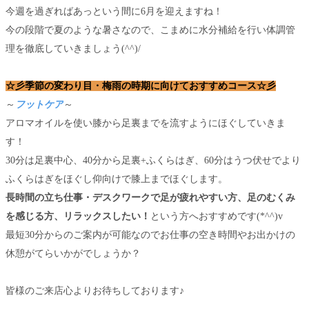
今週を過ぎればあっという間に6月を迎えますね！
今の段階で夏のような暑さなので、こまめに水分補給を行い体調管
理を徹底していきましょう(^^)/
☆彡季節の変わり目・梅雨の時期に向けておすすめコース☆彡
～
フットケア
～
アロマオイルを使い膝から足裏までを流すようにほぐしていきま
す！
30分は足裏中心、40分から足裏+ふくらはぎ、60分はうつ伏せでより
ふくらはぎをほぐし仰向けで膝上までほぐします。
長時間の立ち仕事・デスクワークで足が疲れやすい方、足のむくみ
を感じる方、リラックスしたい！
という方へおすすめです(*^^)v
最短30分からのご案内が可能なのでお仕事の空き時間やお出かけの
休憩がてらいかがでしょうか？
皆様のご来店心よりお待ちしております♪