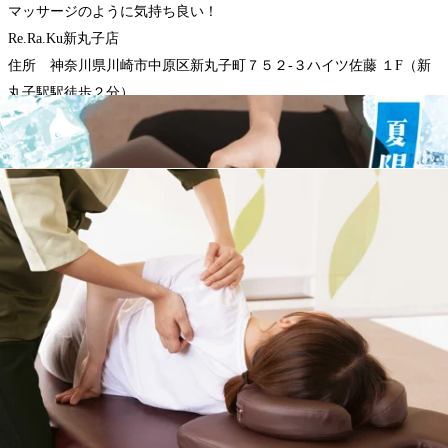
マッサージのように気持ち良い！
Re.Ra.Ku新丸子店
住所 神奈川県川崎市中原区新丸子町７５２-３ハイツ佐藤 １F（新
丸子駅駅徒歩２分）
電話番号 ０４４-４５５-４０４０
WEB予約する
電話予約する
044-455-4040
最近のブログ
8/5(水)新丸子店 本日の空き状況
☆本日8/5(水)の空き状況のお知らせです☆13：40～18：00の
時間帯でご案内できます♪細かな時間のご希望であれば、お
2026.08.05
電話にてお問合せください☆ 皆様のご来店心よりお待ちし
ております♪ご予約はコチラ＿＿＿＿＿＿＿＿＿＿＿＿＿＿
8/4(火)新丸子店 本日の空き状況
＿＿＿＿＿＿＿＿＿＿＿＿＿＿＿＿＿＿＿＿＿＿＿＿＿＿＿