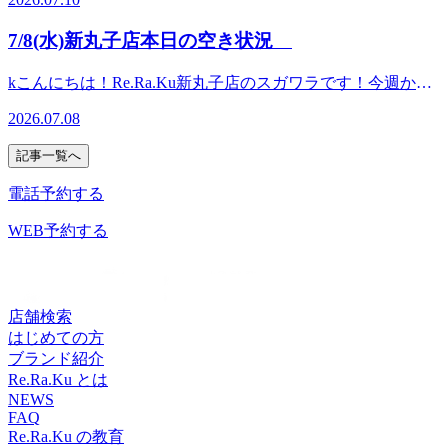
体調を崩さないように気を付けましょう！今回は「ネックリ
４４-４５５-４０４０
7/17(金)の空き状況のお知らせです☆13：30～19：30の時間
ンパケア」について紹介いたします！ネックリンパケアは無
7/8(水)新丸子店本日の空き状況
帯でご案内できます♪細かな時間のご希望であれば、お電話
香料のジェルを使い、直接首周りの頭や首を動かす・デスク
にてお問合せください☆皆様のご来店心よりお待ちしており
ワークやスマホ姿勢などで負担がかかりやすく、コリや不調
kこんにちは！Re.Ra.Ku新丸子店のスガワラです！今週から
ます♪ご予約はコチラ＿＿＿＿＿＿＿＿＿＿＿＿＿＿＿＿＿
の原因になりやすい筋肉を流すようにほぐしていきます♪リ
また暑さが厳しくなり、明日明後日は気温が30℃になるそう
＿＿＿＿＿＿＿＿＿＿＿＿＿＿＿＿＿＿＿＿＿＿＿＿＿＿マ
ンパ節は免疫と深い関りがあるので、流れを整えることは体
2026.07.08
です^^;今まで以上にしっかり水分を摂るようにして体調に
ッサージのように気持ち良い！Re.Ra.Ku新丸子店住所 神奈
調管理にも繋がります。☆彡おすすめの方☆彡・肩・首コリ
は気を付けていきましょう。お身体の疲労や最近激しかった
川県川崎市中原区新丸子町７５２-３ハイツ佐藤 １F（新丸
がつらい(デスクワークやスマホで首肩がガチガチな方)・な
記事一覧へ
気圧の変化による疲れが残っていると感じている場合は是非
子駅駅徒歩２分）電話番号 ０４４-４５５-４０４０
んとなく頭が重く、スッキリしない・フェイスラインをスッ
ほぐしにいらしてください(^^)/リラク系ボディケアはお疲れ
電話予約する
キリさせたい！・肌荒れ・くすみが気になる・免疫力をサポ
の箇所を中心に肩甲骨にポイントをおいて全身ほぐしていき
ートさせたい！只今「爽快キャンペーン」も実施中です☆冷
ます。30分は1箇所、60分は2箇所、90分は3箇所をメインに
WEB予約する
たい炭酸泡とネックリンパケアを組み合わせて受けていただ
ほぐすことが出来ます。全身がお疲れの方は60分以上のコー
くことで、より首肩周りのスッキリ感も期待できます(*^^)v
スがオススメです！初めてのご利用の方は初回限定コースも
暑い夏を乗り切るために是非受けてみてください♪ ☆本日
ご用意しています！皆様のご来店心よりお待ちしております
7/10(金)の空き状況のお知らせです☆13：50～17：30の時間
♪ ☆本日7/8(水)の空き状況のお知らせです☆13：30～20：10
店舗検索
帯でご案内できます♪細かな時間のご希望であれば、お電話
の時間帯でご案内できます♪細かな時間のご希望であれば、
はじめての方
にてお問合せください☆皆様のご来店心よりお待ちしており
お電話にてお問合せください☆ご予約はコチラ＿＿＿＿＿＿
ブランド紹介
ます♪ご予約はコチラ＿＿＿＿＿＿＿＿＿＿＿＿＿＿＿＿＿
＿＿＿＿＿＿＿＿＿＿＿＿＿＿＿＿＿＿＿＿＿＿＿＿＿＿＿
Re.Ra.Ku とは
＿＿＿＿＿＿＿＿＿＿＿＿＿＿＿＿＿＿＿＿＿＿＿＿＿＿マ
＿＿＿＿＿＿＿＿＿＿マッサージのように気持ち良い！
NEWS
ッサージのように気持ち良い！Re.Ra.Ku新丸子店住所 神奈
FAQ
Re.Ra.Ku新丸子店住所 神奈川県川崎市中原区新丸子町７５
川県川崎市中原区新丸子町７５２-３ハイツ佐藤 １F（新丸
Re.Ra.Ku の教育
２-３ハイツ佐藤 １F（新丸子駅駅徒歩２分）電話番号 ０
子駅駅徒歩２分）電話番号 ０４４-４５５-４０４０