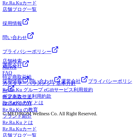
Re.Ra.Kuカード
４４-４５５-４０４０
店舗ブログ一覧
採用情報
問い合わせ
プライバシーポリシー
店舗検索
運営会社
NEWS
FAQ
特定商取引法
採用情報
問い合わせ
運営会社
プライバシーポリシ
カスタマーハラスメント基本方針
Re.Ra.Ku グループ eGiftサービス利用規約
ー
ギフトカード利用約款
特定商取引法
Re.Ra.Ku PAY とは
はじめての方
Re.Ra.Ku の教育
© MEDIROM Wellness Co. All Right Reserved.
ブランド紹介
Re.Ra.Ku とは
Re.Ra.Kuカード
店舗ブログ一覧