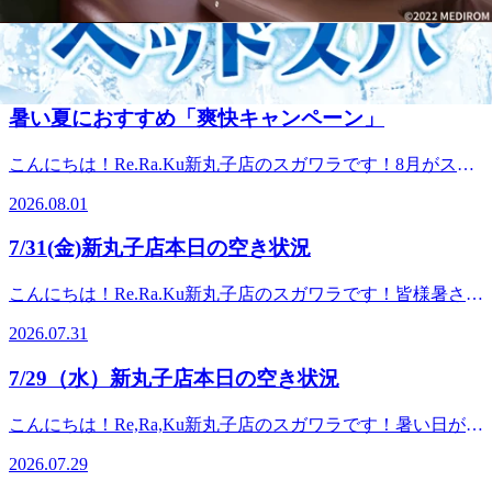
＿＿マッサージのように気持ち良い！Re.Ra.Ku新丸子店住
こんにちは！Re.Ra.Ku新丸子店のスガワラです！今日も天気
所 神奈川県川崎市中原区新丸子町７５２-３ハイツ佐藤 １
が良く、風も気持ちが良いくらいで吹いていて過ごしやすい
F（新丸子駅駅徒歩２分）電話番号 ０４４-４５５-４０４
2026.08.04
日ですね♪もう1～2週でお盆休みですね。休みの日を充実し
０
て過ごせるように今のうちにお身体を整えておきましょ
暑い夏におすすめ「爽快キャンペーン」
う！ ☆本日8/4(火)の空き状況のお知らせです☆13：50～
17：3018：40～19：40の時間帯でご案内できます♪細かな時
こんにちは！Re.Ra.Ku新丸子店のスガワラです！8月がスタ
間のご希望であれば、お電話にてお問合せください☆皆様の
ートしましたね！皆様暑さで疲れてしまっていませんか？夏
ご来店心よりお待ちしております♪ご予約はコチラ＿＿＿＿
2026.08.01
バテによる食欲不振や睡眠不足を感じている時は血液の巡り
＿＿＿＿＿＿＿＿＿＿＿＿＿＿＿＿＿＿＿＿＿＿＿＿＿＿＿
を良くすることが重要です(*^^)vしっかり湯船に浸かる、適
＿＿＿＿＿＿＿＿＿＿＿＿マッサージのように気持ち良い！
7/31(金)新丸子店本日の空き状況
度な運動・ストレッチをするようにしましょう！現在毎年好
Re.Ra.Ku新丸子店住所 神奈川県川崎市中原区新丸子町７５
評の「爽快キャンペーン」を実施中です！！冷たい炭酸泡を
２-３ハイツ佐藤 １F（新丸子駅駅徒歩２分）電話番号 ０
こんにちは！Re.Ra.Ku新丸子店のスガワラです！皆様暑さで
使い頭周りをほぐしていきます♪お疲れの箇所に合わせて、
４４-４５５-４０４０
疲れてしまっていませんか？夏バテによる食欲不振や睡眠不
腕や脚に付けることも可能です。 冷たい炭酸泡でお身体を
2026.07.31
足を感じている時は血液の巡りを良くすることが重要です
ほぐし、暑い夏を乗り切りましょう！！☆本日8/1(土)の空き
(*^^)vしっかり湯船に浸かる、適度な運動・ストレッチをす
状況のお知らせです☆11：20～14：0015：10～16：0016：50
7/29（水）新丸子店本日の空き状況
るようにしましょう！疲労があり自分のケアに手が付かない
～19：30の時間帯でご案内できます♪細かな時間のご希望で
という時は是非ほぐしにいらしてください(^^)/リラク系ボデ
あれば、お電話にてお問合せください☆皆様のご来店心より
こんにちは！Re,Ra,Ku新丸子店のスガワラです！暑い日が続
ィケアはお疲れの箇所を中心に肩甲骨にポイントをおいて全
お待ちしております♪ご予約はコチラ＿＿＿＿＿＿＿＿＿＿
いていますね^^;ゲリラ豪雨も多いので、外出の際は気を付
身ほぐしていきます。30分は1箇所、60分は2箇所、90分は3
2026.07.29
＿＿＿＿＿＿＿＿＿＿＿＿＿＿＿＿＿＿＿＿＿＿＿＿＿＿＿
けたいです。屋内と外での温度差が激しいと自律神経が乱れ
箇所をメインにほぐすことが出来ます。全身がお疲れの方は
＿＿＿＿＿＿マッサージのように気持ち良い！Re.Ra.Ku新丸