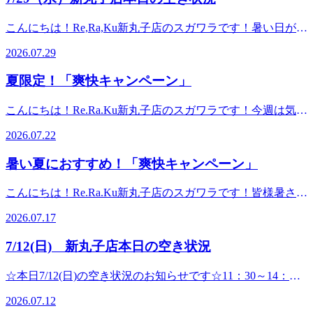
るようにしましょう！疲労があり自分のケアに手が付かない
～19：30の時間帯でご案内できます♪細かな時間のご希望で
という時は是非ほぐしにいらしてください(^^)/リラク系ボデ
あれば、お電話にてお問合せください☆皆様のご来店心より
こんにちは！Re,Ra,Ku新丸子店のスガワラです！暑い日が続
ィケアはお疲れの箇所を中心に肩甲骨にポイントをおいて全
お待ちしております♪ご予約はコチラ＿＿＿＿＿＿＿＿＿＿
いていますね^^;ゲリラ豪雨も多いので、外出の際は気を付
身ほぐしていきます。30分は1箇所、60分は2箇所、90分は3
2026.07.29
＿＿＿＿＿＿＿＿＿＿＿＿＿＿＿＿＿＿＿＿＿＿＿＿＿＿＿
けたいです。屋内と外での温度差が激しいと自律神経が乱れ
箇所をメインにほぐすことが出来ます。全身がお疲れの方は
＿＿＿＿＿＿マッサージのように気持ち良い！Re.Ra.Ku新丸
て身体の疲れがとれにくくなってしまいます。自律神経を整
60分以上のコースがオススメです！皆様のご来店を心よりお
夏限定！「爽快キャンペーン」
子店住所 神奈川県川崎市中原区新丸子町７５２-３ハイツ
えられるように適度な運動やストレッチ、バランスの摂れた
待ちしております♪ ☆本日7/31(金)の空き状況のお知らせで
佐藤 １F（新丸子駅駅徒歩２分）電話番号 ０４４-４５５-
食事などを心掛けましょう！リラックスしたい！身体をスッ
す☆13：40～17：00の時間帯でご案内できます♪細かな時間
こんにちは！Re.Ra.Ku新丸子店のスガワラです！今週は気温
４０４０
キリさせたい！という方は是非ほぐしにいらしてください
のご希望であれば、お電話にてお問合せください☆ご予約は
30度以上がずっと続くそうですね^^;日差しも強いので、無
(^^)/ ☆本日7/29(水)の空き状況のお知らせです☆13：30～
2026.07.22
コチラ＿＿＿＿＿＿＿＿＿＿＿＿＿＿＿＿＿＿＿＿＿＿＿＿
理をせず日陰や涼しいところで休み水分補給も忘れないよう
16：0017：00～19：30の時間帯でご案内できます♪細かな時
＿＿＿＿＿＿＿＿＿＿＿＿＿＿＿＿＿＿＿マッサージのよう
にしましょう！暑い日には只今実施中の「爽快キャンペー
間のご希望であれば、お電話にてお問合せください☆皆様の
暑い夏におすすめ！「爽快キャンペーン」
に気持ち良い！Re.Ra.Ku新丸子店住所 神奈川県川崎市中原
ン」がおすすめです(^^)/冷たい炭酸泡を使いお身体をほぐし
ご来店心よりお待ちしております♪ご予約はコチラ＿＿＿＿
区新丸子町７５２-３ハイツ佐藤 １F（新丸子駅駅徒歩２
ていきます。頭周りや首・手・脚などお疲れを感じている箇
＿＿＿＿＿＿＿＿＿＿＿＿＿＿＿＿＿＿＿＿＿＿＿＿＿＿＿
こんにちは！Re.Ra.Ku新丸子店のスガワラです！皆様暑さで
分）電話番号 ０４４-４５５-４０４０
所につけることが出来ます♪炭酸泡には血行促進効果も期待
＿＿＿＿＿＿＿＿＿＿＿＿マッサージのように気持ち良い！
疲れてしまっていませんか？夏バテによる食欲不振や睡眠不
できるので、コリ感が強い、手足の冷えが気になるという方
2026.07.17
Re.Ra.Ku新丸子店住所 神奈川県川崎市中原区新丸子町７５
足を感じている時は血液の巡りを良くすることが重要です
にもオススメです！ひんやり冷たい炭酸泡でこの暑い夏を乗
２-３ハイツ佐藤 １F（新丸子駅駅徒歩２分）電話番号 ０
(*^^)vしっかり湯船に浸かる、適度な運動・ストレッチをす
り切りましょう(*^^)v ☆本日7/22(水)の空き状況のお知らせ
7/12(日) 新丸子店本日の空き状況
４４-４５５-４０４０
るようにしましょう！現在毎年好評の「爽快キャンペーン」
です☆14：00～21：30の時間帯でご案内できます♪細かな時
を実施中です！！冷たい炭酸泡を使い頭周りをほぐしていき
間のご希望であれば、お電話にてお問合せください☆皆様の
☆本日7/12(日)の空き状況のお知らせです☆11：30～14：
ます♪お疲れの箇所に合わせて、腕や脚に付けることも可能
ご来店心よりお待ちしております♪ご予約はコチラ＿＿＿＿
0015：20～16：30の時間帯でご案内できます♪細かな時間の
です。 二酸化炭素が皮膚に吸収されることにより、体が酸
2026.07.12
＿＿＿＿＿＿＿＿＿＿＿＿＿＿＿＿＿＿＿＿＿＿＿＿＿＿＿
ご希望であれば、お電話にてお問合せください☆ 皆様のご
素不足を感じ、酸素を供給しようと血管を膨張させます。血