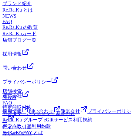
お電話にてお問合せください☆ご予約はコチラ＿＿＿＿＿＿
ブランド紹介
ます♪ご予約はコチラ＿＿＿＿＿＿＿＿＿＿＿＿＿＿＿＿＿
＿＿＿＿＿＿＿＿＿＿＿＿＿＿＿＿＿＿＿＿＿＿＿＿＿＿＿
Re.Ra.Ku とは
＿＿＿＿＿＿＿＿＿＿＿＿＿＿＿＿＿＿＿＿＿＿＿＿＿＿マ
＿＿＿＿＿＿＿＿＿＿マッサージのように気持ち良い！
NEWS
ッサージのように気持ち良い！Re.Ra.Ku新丸子店住所 神奈
FAQ
Re.Ra.Ku新丸子店住所 神奈川県川崎市中原区新丸子町７５
川県川崎市中原区新丸子町７５２-３ハイツ佐藤 １F（新丸
Re.Ra.Ku の教育
２-３ハイツ佐藤 １F（新丸子駅駅徒歩２分）電話番号 ０
子駅駅徒歩２分）電話番号 ０４４-４５５-４０４０
Re.Ra.Kuカード
４４-４５５-４０４０
店舗ブログ一覧
採用情報
問い合わせ
プライバシーポリシー
店舗検索
運営会社
NEWS
FAQ
特定商取引法
採用情報
問い合わせ
運営会社
プライバシーポリシ
カスタマーハラスメント基本方針
Re.Ra.Ku グループ eGiftサービス利用規約
ー
ギフトカード利用約款
特定商取引法
Re.Ra.Ku PAY とは
はじめての方