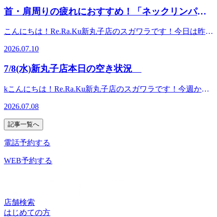
＿＿＿＿＿＿＿＿＿＿＿＿マッサージのように気持ち良い！
来店心よりお待ちしております♪ご予約はコチラ＿＿＿＿＿
管が拡張することで血液の巡りが良くなり、酸素や栄養を体
首・肩周りの疲れにおすすめ！「ネックリンパケ
Re.Ra.Ku新丸子店住所 神奈川県川崎市中原区新丸子町７５
＿＿＿＿＿＿＿＿＿＿＿＿＿＿＿＿＿＿＿＿＿＿＿＿＿＿＿
の隅々まで届きやすくなるので、凝り固まった筋肉がほぐれ
２-３ハイツ佐藤 １F（新丸子駅駅徒歩２分）電話番号 ０
ア」
＿＿＿＿＿＿＿＿＿＿＿マッサージのように気持ち良い！
やすくなることが期待できます！リラックスもしやすいの
こんにちは！Re.Ra.Ku新丸子店のスガワラです！今日は昨日
４４-４５５-４０４０
Re.Ra.Ku新丸子店住所 神奈川県川崎市中原区新丸子町７５
で、睡眠に悩みがある方にもおすすめです(^^)/冷たい炭酸泡
に引き続きとても暑い日ですね^^;水分を小まめにて摂り、
２-３ハイツ佐藤 １F（新丸子駅駅徒歩２分）電話番号 ０
2026.07.10
でお身体をほぐし、暑い夏を乗り切りましょう！！☆本日
体調を崩さないように気を付けましょう！今回は「ネックリ
４４-４５５-４０４０
7/17(金)の空き状況のお知らせです☆13：30～19：30の時間
ンパケア」について紹介いたします！ネックリンパケアは無
7/8(水)新丸子店本日の空き状況
帯でご案内できます♪細かな時間のご希望であれば、お電話
香料のジェルを使い、直接首周りの頭や首を動かす・デスク
にてお問合せください☆皆様のご来店心よりお待ちしており
ワークやスマホ姿勢などで負担がかかりやすく、コリや不調
kこんにちは！Re.Ra.Ku新丸子店のスガワラです！今週から
ます♪ご予約はコチラ＿＿＿＿＿＿＿＿＿＿＿＿＿＿＿＿＿
の原因になりやすい筋肉を流すようにほぐしていきます♪リ
また暑さが厳しくなり、明日明後日は気温が30℃になるそう
＿＿＿＿＿＿＿＿＿＿＿＿＿＿＿＿＿＿＿＿＿＿＿＿＿＿マ
ンパ節は免疫と深い関りがあるので、流れを整えることは体
2026.07.08
です^^;今まで以上にしっかり水分を摂るようにして体調に
ッサージのように気持ち良い！Re.Ra.Ku新丸子店住所 神奈
調管理にも繋がります。☆彡おすすめの方☆彡・肩・首コリ
は気を付けていきましょう。お身体の疲労や最近激しかった
川県川崎市中原区新丸子町７５２-３ハイツ佐藤 １F（新丸
がつらい(デスクワークやスマホで首肩がガチガチな方)・な
記事一覧へ
気圧の変化による疲れが残っていると感じている場合は是非
子駅駅徒歩２分）電話番号 ０４４-４５５-４０４０
んとなく頭が重く、スッキリしない・フェイスラインをスッ
ほぐしにいらしてください(^^)/リラク系ボディケアはお疲れ
電話予約する
キリさせたい！・肌荒れ・くすみが気になる・免疫力をサポ
の箇所を中心に肩甲骨にポイントをおいて全身ほぐしていき
ートさせたい！只今「爽快キャンペーン」も実施中です☆冷
ます。30分は1箇所、60分は2箇所、90分は3箇所をメインに
WEB予約する
たい炭酸泡とネックリンパケアを組み合わせて受けていただ
ほぐすことが出来ます。全身がお疲れの方は60分以上のコー
くことで、より首肩周りのスッキリ感も期待できます(*^^)v
スがオススメです！初めてのご利用の方は初回限定コースも
暑い夏を乗り切るために是非受けてみてください♪ ☆本日
ご用意しています！皆様のご来店心よりお待ちしております
7/10(金)の空き状況のお知らせです☆13：50～17：30の時間
♪ ☆本日7/8(水)の空き状況のお知らせです☆13：30～20：10
店舗検索
帯でご案内できます♪細かな時間のご希望であれば、お電話
の時間帯でご案内できます♪細かな時間のご希望であれば、
はじめての方
にてお問合せください☆皆様のご来店心よりお待ちしており