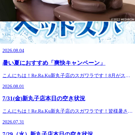
☆本日8/5(水)の空き状況のお知らせです☆13：40～18：00の
時間帯でご案内できます♪細かな時間のご希望であれば、お
2026.08.05
電話にてお問合せください☆ 皆様のご来店心よりお待ちし
ております♪ご予約はコチラ＿＿＿＿＿＿＿＿＿＿＿＿＿＿
8/4(火)新丸子店 本日の空き状況
＿＿＿＿＿＿＿＿＿＿＿＿＿＿＿＿＿＿＿＿＿＿＿＿＿＿＿
＿＿マッサージのように気持ち良い！Re.Ra.Ku新丸子店住
こんにちは！Re.Ra.Ku新丸子店のスガワラです！今日も天気
所 神奈川県川崎市中原区新丸子町７５２-３ハイツ佐藤 １
が良く、風も気持ちが良いくらいで吹いていて過ごしやすい
F（新丸子駅駅徒歩２分）電話番号 ０４４-４５５-４０４
2026.08.04
日ですね♪もう1～2週でお盆休みですね。休みの日を充実し
０
て過ごせるように今のうちにお身体を整えておきましょ
暑い夏におすすめ「爽快キャンペーン」
う！ ☆本日8/4(火)の空き状況のお知らせです☆13：50～
17：3018：40～19：40の時間帯でご案内できます♪細かな時
こんにちは！Re.Ra.Ku新丸子店のスガワラです！8月がスタ
間のご希望であれば、お電話にてお問合せください☆皆様の
ートしましたね！皆様暑さで疲れてしまっていませんか？夏
ご来店心よりお待ちしております♪ご予約はコチラ＿＿＿＿
2026.08.01
バテによる食欲不振や睡眠不足を感じている時は血液の巡り
＿＿＿＿＿＿＿＿＿＿＿＿＿＿＿＿＿＿＿＿＿＿＿＿＿＿＿
を良くすることが重要です(*^^)vしっかり湯船に浸かる、適
＿＿＿＿＿＿＿＿＿＿＿＿マッサージのように気持ち良い！
7/31(金)新丸子店本日の空き状況
度な運動・ストレッチをするようにしましょう！現在毎年好
Re.Ra.Ku新丸子店住所 神奈川県川崎市中原区新丸子町７５
評の「爽快キャンペーン」を実施中です！！冷たい炭酸泡を
２-３ハイツ佐藤 １F（新丸子駅駅徒歩２分）電話番号 ０
こんにちは！Re.Ra.Ku新丸子店のスガワラです！皆様暑さで
使い頭周りをほぐしていきます♪お疲れの箇所に合わせて、
４４-４５５-４０４０
疲れてしまっていませんか？夏バテによる食欲不振や睡眠不
腕や脚に付けることも可能です。 冷たい炭酸泡でお身体を
2026.07.31
足を感じている時は血液の巡りを良くすることが重要です
ほぐし、暑い夏を乗り切りましょう！！☆本日8/1(土)の空き
(*^^)vしっかり湯船に浸かる、適度な運動・ストレッチをす
状況のお知らせです☆11：20～14：0015：10～16：0016：50
7/29（水）新丸子店本日の空き状況