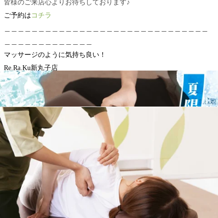
皆様のご来店心よりお待ちしております♪
ご予約は
コチラ
＿＿＿＿＿＿＿＿＿＿＿＿＿＿＿＿＿＿＿＿＿＿＿＿＿＿＿＿＿＿
＿＿＿＿＿＿＿＿＿＿＿＿＿
マッサージのように気持ち良い！
Re.Ra.Ku新丸子店
住所 神奈川県川崎市中原区新丸子町７５２-３ハイツ佐藤 １F（新
丸子駅駅徒歩２分）
電話番号 ０４４-４５５-４０４０
WEB予約する
電話予約する
044-455-4040
最近のブログ
8/5(水)新丸子店 本日の空き状況