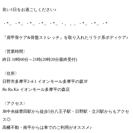
良い1日をお過ごしください♪
・*.。・*.。・*.。・*.。・*.。・。 。。・*.。・*.。・*
『肩甲骨ケア&骨盤ストレッチ』を取り入れたリラク系ボディケア♪
〈営業時間〉
終日:10時00分～21時(20時20分最終受付)
〈住所〉
日野市多摩平2-4-1 イオンモール多摩平の森3F
Re.Ra.Ku イオンモール多摩平の森店
〈アクセス〉
JR中央線豊田駅から徒歩5分八王子駅・日野駅・立川駅からもアクセ
ス◎
高幡不動・南平からは車でのご利用がオススメ♪