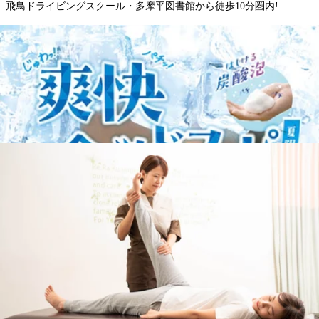
飛鳥ドライビングスクール・多摩平図書館から徒歩10分圏内!
※オンラインで△や×と表示されていてもご案内出来る場合がありま
す。
お気軽にお問い合わせください^^
・*.。・*.。・*.。・*.。・*.。・。。。・*.。・*.。・*
WEB予約する
電話予約する
042-843-1147
最近のブログ
8月6日(木)のご案内♪
ご閲覧有難うございます。Re.RaKuイオンモール多摩平の森
店です。。・*.。・*.。・*.。・*.。・*.。・。。・*.。・