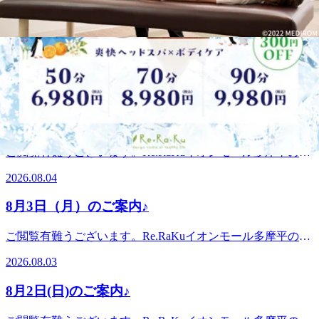
2026.08.06
*.。・*8月6日(木) 空き情報のお知らせです!以下の時間帯に
空きがございます。11:30-13:3016:40-19:30 がご案内可能とな
8月5日(水)のご案内♪
っております。。・*.。・*.。・*.。・*.。・*.。・。。・
*.。・*.。・*・*.。・*.。・*.。・*.。・*.。・。 。。・
ご閲覧有難うございます。Re.RaKuイオンモール多摩平の森
*.。・*.。・*『肩甲骨ケア&amp;骨盤ストレッチ』を取り入
店です。。・*.。・*.。・*.。・*.。・*.。・。。・*.。・
れたリラク系ボディケア♪〈営業時間〉終日:10時00分～21時
2026.08.05
*.。・*8月5日(水) 空き情報のお知らせです!以下の時間帯に
(20時20分最終受付)〈住所〉日野市多摩平2-4-1 イオンモール
空きがございます。10:10-21:00がご案内可能となっておりま
多摩平の森3FRe.Ra.Ku イオンモール多摩平の森店〈アクセ
8月4日(火)のご案内♪
す。。・*.。・*.。・*.。・*.。・*.。・。。・*.。・*.。・*
ス〉JR中央線豊田駅から徒歩5分八王子駅・日野駅・立川駅
こんにちは。本日ブログ担当のオオタです。この夏いかがお
からもアクセス◎高幡不動・南平からは車でのご利用がオス
ご閲覧有難うございます。Re.RaKuイオンモール多摩平の森
過ごしでしょうか？先日知り合いから流しそうめんの写真を
スメ♪飛鳥ドライビングスクール・多摩平図書館から徒歩10
店です。。・*.。・*.。・*.。・*.。・*.。・。。・*.。・
見せてもらいました。皆で竹を組み立てて流しそうめん台を
2026.08.04
分圏内。〈電話番号〉042-843-1147※オンラインで△や×と
*.。・*8月4日(火) 空き情報のお知らせです!以下の時間帯に
作ったようです。そうめん台の終わりのところに水を溜めた
表示されていてもご案内出来る場合があります。お気軽にお
空きがございます。10:10-11:1012:00-14:5017:00-19:00がご案
ビニールプールが設置されていました。そうめん台の傾斜が
8月3日（月）のご案内♪
問い合わせください^^
内可能となっております。。・*.。・*.。・*.。・*.。・
難しいそうです。ゆるやか過ぎるとそうめんは流れないし、
*.。・。。・*.。・*.。・*・*.。・*.。・*.。・*.。・
急すぎてもいけない。程よい加減に調節するのが難儀だ
ご閲覧有難うございます。Re.RaKuイオンモール多摩平の森
*.。・。 。。・*.。・*.。・*『肩甲骨ケア&amp;骨盤ストレ
と…。とは言え楽しそうでした。皆様も楽しい夏を送られて
店です。。・*.。・*.。・*.。・*.。・*.。・。。・*.。・
ッチ』を取り入れたリラク系ボディケア♪〈営業時間〉終
2026.08.03
いますでしょうか？お楽しみの前後にはぜひ「ボディケア」
*.。・*8月3日(月) 空き情報のお知らせです!以下の時間帯に
日:10時00分～21時(20時20分最終受付)〈住所〉日野市多摩平
で整えていきましょうね！良い1日をお過ごしください♪・
空きがございます。10:10-21:00がご案内可能となっておりま
2-4-1 イオンモール多摩平の森3FRe.Ra.Ku イオンモール多摩
8月2日(日)のご案内♪
*.。・*.。・*.。・*.。・*.。・。 。。・*.。・*.。・*『肩甲
す。。・*.。・*.。・*.。・*.。・*.。・。。・*.。・*.。・*
平の森店〈アクセス〉JR中央線豊田駅から徒歩5分八王子
骨ケア&amp;骨盤ストレッチ』を取り入れたリラク系ボディ
こんにちは。本日ブログ担当のオオタです。久しぶりの雨模
駅・日野駅・立川駅からもアクセス◎高幡不動・南平からは