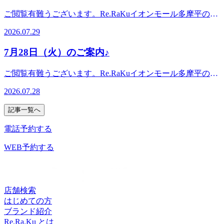
央線豊田駅から徒歩5分八王子駅・日野駅・立川駅からもア
平の森3FRe.Ra.Ku イオンモール多摩平の森店〈アクセス〉
*.。・*こんにちは。本日ブログ担当のオオタです。連日暑
クセス◎高幡不動・南平からは車でのご利用がオススメ♪飛
ご閲覧有難うございます。Re.RaKuイオンモール多摩平の森
JR中央線豊田駅から徒歩5分八王子駅・日野駅・立川駅から
い日が続きますね。いかがお過ごしでしょうか？7月も約1ヵ
鳥ドライビングスクール・多摩平図書館から徒歩10分圏内。
店です。。・*.。・*.。・*.。・*.。・*.。・。。・*.。・
もアクセス◎高幡不動・南平からは車でのご利用がオススメ
月位…そろそろお疲れを感じるころではないでしょうか？こ
2026.07.29
〈電話番号〉042-843-1147※オンラインで△や×と表示され
*.。・*7月29日(水) 空き情報のお知らせです!以下の時間帯に
♪飛鳥ドライビングスクール・多摩平図書館から徒歩10分圏
の暑さで寝苦しかったり、また冷房で冷やし過ぎてしまった
ていてもご案内出来る場合があります。お気軽にお問い合わ
空きがございます。10:10-12:4014:00-17:0018:00-20:00 がご案
内。〈電話番号〉042-843-1147 ※オンラインで△や×と表示
り自律神経も乱れがちです。この機会にボディケアを受けて
7月28日（火）のご案内♪
せください^^
内可能となっております。。・*.。・*.。・*.。・*.。・
されていてもご案内出来る場合があります。お気軽にお問い
「巡り」を良くしていきたいですね！本日まだ空きがござい
*.。・。。・*.。・*.。・*・*.。・*.。・*.。・*.。・
合わせください^^
ます(^_-)-☆ぜひお越しください(^^♪良い1日をお過ごしくだ
ご閲覧有難うございます。Re.RaKuイオンモール多摩平の森
*.。・。 。。・*.。・*.。・*『肩甲骨ケア&amp;骨盤ストレ
さい♪・*.。・*.。・*.。・*.。・*.。・。 。。・*.。・*.。・
店です。。・*.。・*.。・*.。・*.。・*.。・。。・*.。・
ッチ』を取り入れたリラク系ボディケア♪〈営業時間〉終
2026.07.28
*『肩甲骨ケア&amp;骨盤ストレッチ』を取り入れたリラク
*.。・*7月28日(火) 空き情報のお知らせです!以下の時間帯に
日:10時00分～21時(20時20分最終受付)〈住所〉日野市多摩平
系ボディケア♪〈営業時間〉終日:10時00分～21時(20時20分
空きがございます。12:00--21:00がご案内可能となっており
2-4-1 イオンモール多摩平の森3FRe.Ra.Ku イオンモール多摩
記事一覧へ
最終受付)〈住所〉日野市多摩平2-4-1 イオンモール多摩平の
ます。。・*.。・*.。・*.。・*.。・*.。・。。・*.。・
平の森店〈アクセス〉JR中央線豊田駅から徒歩5分八王子
森3FRe.Ra.Ku イオンモール多摩平の森店〈アクセス〉JR中
*.。・*こんにちは。本日ブログ担当のオオタです。昨日は
電話予約する
駅・日野駅・立川駅からもアクセス◎高幡不動・南平からは
央線豊田駅から徒歩5分八王子駅・日野駅・立川駅からもア
集中的な豪雨がきましたね。いかがお過ごしでしょうか？気
車でのご利用がオススメ♪飛鳥ドライビングスクール・多摩
クセス◎高幡不動・南平からは車でのご利用がオススメ♪飛
が付くと7月もあと少し、もう夏のお出かけはされました
WEB予約する
平図書館から徒歩10分圏内。〈電話番号〉042-843-1147※オ
鳥ドライビングスクール・多摩平図書館から徒歩10分圏内。
か？それともこれから？または涼しくなった9月に行かれる
ンラインで△や×と表示されていてもご案内出来る場合があ
〈電話番号〉042-843-1147 ※オンラインで△や×と表示され
方もいらっしゃるようですね。楽しく休日を過ごす為にも日
ります。お気軽にお問い合わせください^^
ていてもご案内出来る場合があります。お気軽にお問い合わ
頃のメンテナンスは大事です。本日も空きがございます。ぜ
せください^^
ひお越しください(^^♪良い1日をお過ごしください♪・*.。・
店舗検索
*.。・*.。・*.。・*.。・。 。。・*.。・*.。・*『肩甲骨ケ
はじめての方
ア&amp;骨盤ストレッチ』を取り入れたリラク系ボディケア
ブランド紹介
♪〈営業時間〉終日:10時00分～21時(20時20分最終受付)〈住
Re.Ra.Ku とは