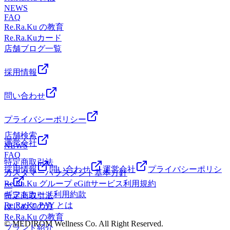
所〉日野市多摩平2-4-1 イオンモール多摩平の森3FRe.Ra.Ku
NEWS
FAQ
イオンモール多摩平の森店〈アクセス〉JR中央線豊田駅か
Re.Ra.Ku の教育
ら徒歩5分八王子駅・日野駅・立川駅からもアクセス◎高幡
Re.Ra.Kuカード
不動・南平からは車でのご利用がオススメ♪飛鳥ドライビン
店舗ブログ一覧
グスクール・多摩平図書館から徒歩10分圏内。〈電話番号〉
042-843-1147 ※オンラインで△や×と表示されていてもご案
内出来る場合があります。お気軽にお問い合わせください^^
採用情報
問い合わせ
プライバシーポリシー
店舗検索
運営会社
NEWS
FAQ
特定商取引法
採用情報
問い合わせ
運営会社
プライバシーポリシ
カスタマーハラスメント基本方針
Re.Ra.Ku グループ eGiftサービス利用規約
ー
ギフトカード利用約款
特定商取引法
Re.Ra.Ku PAY とは
はじめての方
Re.Ra.Ku の教育
© MEDIROM Wellness Co. All Right Reserved.
ブランド紹介