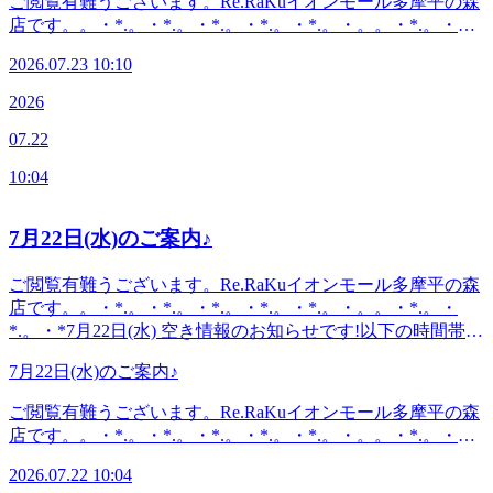
ご閲覧有難うございます。Re.RaKuイオンモール多摩平の森
*.。・*『肩甲骨ケア&amp;骨盤ストレッチ』を取り入れたリ
店です。。・*.。・*.。・*.。・*.。・*.。・。。・*.。・
ラク系ボディケア♪〈営業時間〉終日:10時00分～21時(20時
*.。・*7月23日(木) 空き情報のお知らせです!以下の時間帯に
20分最終受付)〈住所〉日野市多摩平2-4-1 イオンモール多摩
2026.07.23 10:10
空きがございます。16:30-18:50 がご案内可能となっており
平の森3FRe.Ra.Ku イオンモール多摩平の森店〈アクセス〉
ます。。・*.。・*.。・*.。・*.。・*.。・。。・*.。・
2026
JR中央線豊田駅から徒歩5分八王子駅・日野駅・立川駅から
*.。・*・*.。・*.。・*.。・*.。・*.。・。 。。・*.。・
もアクセス◎高幡不動・南平からは車でのご利用がオススメ
07.22
*.。・*『肩甲骨ケア&amp;骨盤ストレッチ』を取り入れたリ
♪飛鳥ドライビングスクール・多摩平図書館から徒歩10分圏
ラク系ボディケア♪〈営業時間〉終日:10時00分～21時(20時
内。〈電話番号〉042-843-1147※オンラインで△や×と表示
10:04
20分最終受付)〈住所〉日野市多摩平2-4-1 イオンモール多摩
されていてもご案内出来る場合があります。お気軽にお問い
平の森3FRe.Ra.Ku イオンモール多摩平の森店〈アクセス〉
合わせください^^
JR中央線豊田駅から徒歩5分八王子駅・日野駅・立川駅から
7月22日(水)のご案内♪
もアクセス◎高幡不動・南平からは車でのご利用がオススメ
♪飛鳥ドライビングスクール・多摩平図書館から徒歩10分圏
ご閲覧有難うございます。Re.RaKuイオンモール多摩平の森
内。〈電話番号〉042-843-1147※オンラインで△や×と表示
店です。。・*.。・*.。・*.。・*.。・*.。・。。・*.。・
されていてもご案内出来る場合があります。お気軽にお問い
*.。・*7月22日(水) 空き情報のお知らせです!以下の時間帯に
合わせください^^
空きがございます。10:10--21:00がご案内可能となっており
7月22日(水)のご案内♪
ます。。・*.。・*.。・*.。・*.。・*.。・。。・*.。・
*.。・*こんにちは。本日ブログ担当のオオタです。お子様
ご閲覧有難うございます。Re.RaKuイオンモール多摩平の森
の夏休みも始まったとチラホラお聞きします。いかがお過ご
店です。。・*.。・*.。・*.。・*.。・*.。・。。・*.。・
しでしょうか？昨日も暑かったですね？お疲れではございま
*.。・*7月22日(水) 空き情報のお知らせです!以下の時間帯に
せんか？小まめな水分補給や塩分を取ってボディケアもしっ
2026.07.22 10:04
空きがございます。10:10--21:00がご案内可能となっており
かりもしてこの夏を乗り切っていきたいですね！疲れきって