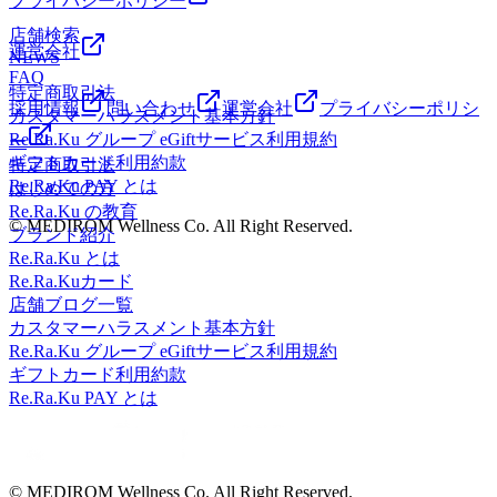
プライバシーポリシー
店舗検索
運営会社
NEWS
FAQ
特定商取引法
採用情報
問い合わせ
運営会社
プライバシーポリシ
カスタマーハラスメント基本方針
Re.Ra.Ku グループ eGiftサービス利用規約
ー
ギフトカード利用約款
特定商取引法
Re.Ra.Ku PAY とは
はじめての方
Re.Ra.Ku の教育
© MEDIROM Wellness Co. All Right Reserved.
ブランド紹介
Re.Ra.Ku とは
Re.Ra.Kuカード
店舗ブログ一覧
カスタマーハラスメント基本方針
Re.Ra.Ku グループ eGiftサービス利用規約
ギフトカード利用約款
Re.Ra.Ku PAY とは
© MEDIROM Wellness Co. All Right Reserved.