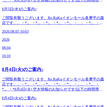
*.。・*8月5日(水) 空き情報のお知らせです!以下の時間帯に
問い合わせください^^
空きがございます。10:10-21:00がご案内可能となっておりま
8月5日(水)のご案内♪
す。。・*.。・*.。・*.。・*.。・*.。・。。・*.。・*.。・*
こんにちは。本日ブログ担当のオオタです。この夏いかがお
ご閲覧有難うございます。Re.RaKuイオンモール多摩平の森
過ごしでしょうか？先日知り合いから流しそうめんの写真を
店です。。・*.。・*.。・*.。・*.。・*.。・。。・*.。・
見せてもらいました。皆で竹を組み立てて流しそうめん台を
*.。・*8月5日(水) 空き情報のお知らせです!以下の時間帯に
作ったようです。そうめん台の終わりのところに水を溜めた
2026.08.05 10:03
空きがございます。10:10-21:00がご案内可能となっておりま
ビニールプールが設置されていました。そうめん台の傾斜が
す。。・*.。・*.。・*.。・*.。・*.。・。。・*.。・*.。・*
2026
難しいそうです。ゆるやか過ぎるとそうめんは流れないし、
こんにちは。本日ブログ担当のオオタです。この夏いかがお
急すぎてもいけない。程よい加減に調節するのが難儀だ
08.04
過ごしでしょうか？先日知り合いから流しそうめんの写真を
と…。とは言え楽しそうでした。皆様も楽しい夏を送られて
見せてもらいました。皆で竹を組み立てて流しそうめん台を
いますでしょうか？お楽しみの前後にはぜひ「ボディケア」
10:10
作ったようです。そうめん台の終わりのところに水を溜めた
で整えていきましょうね！良い1日をお過ごしください♪・
ビニールプールが設置されていました。そうめん台の傾斜が
*.。・*.。・*.。・*.。・*.。・。 。。・*.。・*.。・*『肩甲
難しいそうです。ゆるやか過ぎるとそうめんは流れないし、
8月4日(火)のご案内♪
骨ケア&amp;骨盤ストレッチ』を取り入れたリラク系ボディ
急すぎてもいけない。程よい加減に調節するのが難儀だ
ケア♪〈営業時間〉終日:10時00分～21時(20時20分最終受付)
と…。とは言え楽しそうでした。皆様も楽しい夏を送られて
ご閲覧有難うございます。Re.RaKuイオンモール多摩平の森
〈住所〉日野市多摩平2-4-1 イオンモール多摩平の森
いますでしょうか？お楽しみの前後にはぜひ「ボディケア」
店です。。・*.。・*.。・*.。・*.。・*.。・。。・*.。・
3FRe.Ra.Ku イオンモール多摩平の森店〈アクセス〉JR中央
で整えていきましょうね！良い1日をお過ごしください♪・
*.。・*8月4日(火) 空き情報のお知らせです!以下の時間帯に
線豊田駅から徒歩5分八王子駅・日野駅・立川駅からもアク
*.。・*.。・*.。・*.。・*.。・。 。。・*.。・*.。・*『肩甲
空きがございます。10:10-11:1012:00-14:5017:00-19:00がご案
セス◎高幡不動・南平からは車でのご利用がオススメ♪飛鳥
骨ケア&amp;骨盤ストレッチ』を取り入れたリラク系ボディ
8月4日(火)のご案内♪
内可能となっております。。・*.。・*.。・*.。・*.。・
ドライビングスクール・多摩平図書館から徒歩10分圏内。
ケア♪〈営業時間〉終日:10時00分～21時(20時20分最終受付)
*.。・。。・*.。・*.。・*・*.。・*.。・*.。・*.。・
〈電話番号〉042-843-1147 ※オンラインで△や×と表示され
ご閲覧有難うございます。Re.RaKuイオンモール多摩平の森