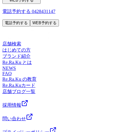
WEB予約する
表示されていてもご案内出来る場合があります。お気軽にお
多摩平の森3FRe.Ra.Ku イオンモール多摩平の森店〈アクセ
問い合わせください^^
ス〉JR中央線豊田駅から徒歩5分八王子駅・日野駅・立川駅
電話予約する
0428431147
からもアクセス◎高幡不動・南平からは車でのご利用がオス
電話予約する
WEB予約する
スメ♪飛鳥ドライビングスクール・多摩平図書館から徒歩10
分圏内。〈電話番号〉042-843-1147 ※オンラインで△や×と
表示されていてもご案内出来る場合があります。お気軽にお
問い合わせください^^
店舗検索
はじめての方
ブランド紹介
Re.Ra.Ku とは
NEWS
FAQ
Re.Ra.Ku の教育
Re.Ra.Kuカード
店舗ブログ一覧
採用情報
問い合わせ