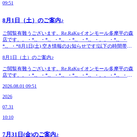
～21時(20時20分最終受付)〈住所〉日野市多摩平2-4-1 イオン
09:51
見たのを思い出します。夏の暑さでお疲れになったお身体ぜ
モール多摩平の森3FRe.Ra.Ku イオンモール多摩平の森店
ひ整えにいらしてください。本日も空きがございます。ぜひ
〈アクセス〉JR中央線豊田駅から徒歩5分八王子駅・日野
お越しください(^^♪・*.。・*.。・*.。・*.。・*.。・。
8月1日（土）のご案内♪
駅・立川駅からもアクセス◎高幡不動・南平からは車でのご
。。・*.。・*.。・*『肩甲骨ケア&amp;骨盤ストレッチ』を
利用がオススメ♪飛鳥ドライビングスクール・多摩平図書館
取り入れたリラク系ボディケア♪〈営業時間〉終日:10時00分
ご閲覧有難うございます。Re.RaKuイオンモール多摩平の森
から徒歩10分圏内。〈電話番号〉042-843-1147 ※オンライ
～21時(20時20分最終受付)〈住所〉日野市多摩平2-4-1 イオン
店です。。・*.。・*.。・*.。・*.。・*.。・。。・*.。・
ンで△や×と表示されていてもご案内出来る場合がありま
モール多摩平の森3FRe.Ra.Ku イオンモール多摩平の森店
*.。・*8月1日(土) 空き情報のお知らせです!以下の時間帯に
す。お気軽にお問い合わせください^^
〈アクセス〉JR中央線豊田駅から徒歩5分八王子駅・日野
空きがございます。12:00--21:00がご案内可能となっており
駅・立川駅からもアクセス◎高幡不動・南平からは車でのご
8月1日（土）のご案内♪
ます。。・*.。・*.。・*.。・*.。・*.。・。。・*.。・
利用がオススメ♪飛鳥ドライビングスクール・多摩平図書館
*.。・*こんにちは。本日ブログ担当のオオタです。8月が始
ご閲覧有難うございます。Re.RaKuイオンモール多摩平の森
から徒歩10分圏内。〈電話番号〉042-843-1147 ※オンライ
まりましたね。いかがお過ごしでしょうか？リラクの夏の風
店です。。・*.。・*.。・*.。・*.。・*.。・。。・*.。・
ンで△や×と表示されていてもご案内出来る場合がありま
物詩「爽快ヘッドスパ」の季節です！まだお試しではない方
*.。・*8月1日(土) 空き情報のお知らせです!以下の時間帯に
す。お気軽にお問い合わせください^^
はぜひこの機会にお試し下さい。マイナス5℃のパチパチの
2026.08.01 09:51
空きがございます。12:00--21:00がご案内可能となっており
泡でアロマの香りで「ひんやりリラックス」頭だけでなくフ
ます。。・*.。・*.。・*.。・*.。・*.。・。。・*.。・
2026
ットケアやハンドケアにもお付けできます。本日もまだ空き
*.。・*こんにちは。本日ブログ担当のオオタです。8月が始
がございます。ぜひお越しください(^^♪良い1日をお過ごし
07.31
まりましたね。いかがお過ごしでしょうか？リラクの夏の風
ください♪・*.。・*.。・*.。・*.。・*.。・。 。。・*.。・
物詩「爽快ヘッドスパ」の季節です！まだお試しではない方
*.。・*『肩甲骨ケア&amp;骨盤ストレッチ』を取り入れたリ
10:10
はぜひこの機会にお試し下さい。マイナス5℃のパチパチの
ラク系ボディケア♪〈営業時間〉終日:10時00分～21時(20時
泡でアロマの香りで「ひんやりリラックス」頭だけでなくフ
20分最終受付)〈住所〉日野市多摩平2-4-1 イオンモール多摩
ットケアやハンドケアにもお付けできます。本日もまだ空き
7月31日(金)のご案内♪
平の森3FRe.Ra.Ku イオンモール多摩平の森店〈アクセス〉