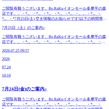
鳥ドライビングスクール・多摩平図書館から徒歩10分圏内。
ご閲覧有難うございます。Re.RaKuイオンモール多摩平の森
店です。。・*.。・*.。・*.。・*.。・*.。・。。・*.。・
*.。・*7月25日(土) 空き情報のお知らせです!以下の時間帯に
空きがございます。13:40--18:00がご案内可能となっており
7月25日（土）のご案内♪
ます。。・*.。・*.。・*.。・*.。・*.。・。。・*.。・
*.。・*こんにちは。本日ブログ担当のオオタです。今日は
ご閲覧有難うございます。Re.RaKuイオンモール多摩平の森
立川花火大会ですね。確か19時過ぎだったかと…いつも勤務
店です。。・*.。・*.。・*.。・*.。・*.。・。。・*.。・
の後、帰りの電車で花火の音を聞きます。立川駅は人で混み
*.。・*7月25日(土) 空き情報のお知らせです!以下の時間帯に
そうですね。近隣にお住まいの方は電車が空いているうちに
2026.07.25 09:57
空きがございます。13:40--18:00がご案内可能となっており
ぜひ当店にお越しください(^^♪すっきりお身体をほぐした後
ます。。・*.。・*.。・*.。・*.。・*.。・。。・*.。・
2026
の花火も一興ですヨ！良い1日をお過ごしください♪・*.。・
*.。・*こんにちは。本日ブログ担当のオオタです。今日は
*.。・*.。・*.。・*.。・。 。。・*.。・*.。・*『肩甲骨ケ
07.24
立川花火大会ですね。確か19時過ぎだったかと…いつも勤務
ア&amp;骨盤ストレッチ』を取り入れたリラク系ボディケア
の後、帰りの電車で花火の音を聞きます。立川駅は人で混み
♪〈営業時間〉終日:10時00分～21時(20時20分最終受付)〈住
10:10
そうですね。近隣にお住まいの方は電車が空いているうちに
所〉日野市多摩平2-4-1 イオンモール多摩平の森3FRe.Ra.Ku
ぜひ当店にお越しください(^^♪すっきりお身体をほぐした後
イオンモール多摩平の森店〈アクセス〉JR中央線豊田駅か
の花火も一興ですヨ！良い1日をお過ごしください♪・*.。・
7月24日(金)のご案内♪
ら徒歩5分八王子駅・日野駅・立川駅からもアクセス◎高幡
*.。・*.。・*.。・*.。・。 。。・*.。・*.。・*『肩甲骨ケ
不動・南平からは車でのご利用がオススメ♪飛鳥ドライビン
ア&amp;骨盤ストレッチ』を取り入れたリラク系ボディケア
ご閲覧有難うございます。Re.RaKuイオンモール多摩平の森
グスクール・多摩平図書館から徒歩10分圏内。〈電話番号〉
♪〈営業時間〉終日:10時00分～21時(20時20分最終受付)〈住
店です。。・*.。・*.。・*.。・*.。・*.。・。。・*.。・
042-843-1147 ※オンラインで△や×と表示されていてもご案
所〉日野市多摩平2-4-1 イオンモール多摩平の森3FRe.Ra.Ku