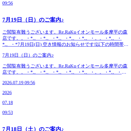
〈電話番号〉042-843-1147※オンラインで△や×と表示され
09:56
最終受付)〈住所〉日野市多摩平2-4-1 イオンモール多摩平の
ていてもご案内出来る場合があります。お気軽にお問い合わ
森3FRe.Ra.Ku イオンモール多摩平の森店〈アクセス〉JR中
せください^^
央線豊田駅から徒歩5分八王子駅・日野駅・立川駅からもア
7月19日（日）のご案内♪
クセス◎高幡不動・南平からは車でのご利用がオススメ♪飛
鳥ドライビングスクール・多摩平図書館から徒歩10分圏内。
ご閲覧有難うございます。Re.RaKuイオンモール多摩平の森
〈電話番号〉042-843-1147※オンラインで△や×と表示され
店です。。・*.。・*.。・*.。・*.。・*.。・。。・*.。・
ていてもご案内出来る場合があります。お気軽にお問い合わ
*.。・*7月19日(日) 空き情報のお知らせです!以下の時間帯に
せください^^
空きがございます。10:10--16:20がご案内可能となっており
7月19日（日）のご案内♪
ます。。・*.。・*.。・*.。・*.。・*.。・。。・*.。・
*.。・*こんにちは。本日ブログ担当のオオタです。朝から
ご閲覧有難うございます。Re.RaKuイオンモール多摩平の森
焼けるような日差しですね。いかがお過ごしでしょうか昨日
店です。。・*.。・*.。・*.。・*.。・*.。・。。・*.。・
との気温や湿度の差で体感にも負担がきやすいですね。こん
*.。・*7月19日(日) 空き情報のお知らせです!以下の時間帯に
な時ほどボディケアで巡りをよくしていきたいですね!(^^)!
2026.07.19 09:56
空きがございます。10:10--16:20がご案内可能となっており
首肩周り固まっていませんか？お身体を緩めて睡眠の質を上
ます。。・*.。・*.。・*.。・*.。・*.。・。。・*.。・
2026
げていきませんか？本日まだまだ空きがございます！ぜひお
*.。・*こんにちは。本日ブログ担当のオオタです。朝から
越しください(^^♪良い1日をお過ごしください♪・*.。・
07.18
焼けるような日差しですね。いかがお過ごしでしょうか昨日
*.。・*.。・*.。・*.。・。 。。・*.。・*.。・*『肩甲骨ケ
との気温や湿度の差で体感にも負担がきやすいですね。こん
ア&amp;骨盤ストレッチ』を取り入れたリラク系ボディケア
09:53
な時ほどボディケアで巡りをよくしていきたいですね!(^^)!
♪〈営業時間〉終日:10時00分～21時(20時20分最終受付)〈住
首肩周り固まっていませんか？お身体を緩めて睡眠の質を上
所〉日野市多摩平2-4-1 イオンモール多摩平の森3FRe.Ra.Ku
げていきませんか？本日まだまだ空きがございます！ぜひお
7月18日（土）のご案内♪
イオンモール多摩平の森店〈アクセス〉JR中央線豊田駅か