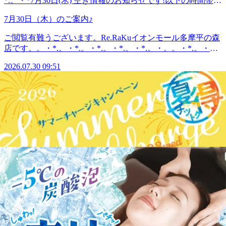
*.。・*7月30日(木) 空き情報のお知らせです!以下の時間帯に
せください^^
空きがございます。11:00--21:00がご案内可能となっており
7月30日（木）のご案内♪
ます。。・*.。・*.。・*.。・*.。・*.。・。。・*.。・
*.。・*こんにちは。本日ブログ担当のオオタです。連日暑
ご閲覧有難うございます。Re.RaKuイオンモール多摩平の森
い日が続きますね。いかがお過ごしでしょうか？7月も約1ヵ
店です。。・*.。・*.。・*.。・*.。・*.。・。。・*.。・
月位…そろそろお疲れを感じるころではないでしょうか？こ
*.。・*7月30日(木) 空き情報のお知らせです!以下の時間帯に
の暑さで寝苦しかったり、また冷房で冷やし過ぎてしまった
2026.07.30 09:51
空きがございます。11:00--21:00がご案内可能となっており
り自律神経も乱れがちです。この機会にボディケアを受けて
ます。。・*.。・*.。・*.。・*.。・*.。・。。・*.。・
2026
「巡り」を良くしていきたいですね！本日まだ空きがござい
*.。・*こんにちは。本日ブログ担当のオオタです。連日暑
ます(^_-)-☆ぜひお越しください(^^♪良い1日をお過ごしくだ
07.29
い日が続きますね。いかがお過ごしでしょうか？7月も約1ヵ
さい♪・*.。・*.。・*.。・*.。・*.。・。 。。・*.。・*.。・
月位…そろそろお疲れを感じるころではないでしょうか？こ
*『肩甲骨ケア&amp;骨盤ストレッチ』を取り入れたリラク
10:10
の暑さで寝苦しかったり、また冷房で冷やし過ぎてしまった
系ボディケア♪〈営業時間〉終日:10時00分～21時(20時20分
り自律神経も乱れがちです。この機会にボディケアを受けて
最終受付)〈住所〉日野市多摩平2-4-1 イオンモール多摩平の
「巡り」を良くしていきたいですね！本日まだ空きがござい
7月29日(水)のご案内♪
森3FRe.Ra.Ku イオンモール多摩平の森店〈アクセス〉JR中
ます(^_-)-☆ぜひお越しください(^^♪良い1日をお過ごしくだ
央線豊田駅から徒歩5分八王子駅・日野駅・立川駅からもア
さい♪・*.。・*.。・*.。・*.。・*.。・。 。。・*.。・*.。・
ご閲覧有難うございます。Re.RaKuイオンモール多摩平の森
クセス◎高幡不動・南平からは車でのご利用がオススメ♪飛
*『肩甲骨ケア&amp;骨盤ストレッチ』を取り入れたリラク
店です。。・*.。・*.。・*.。・*.。・*.。・。。・*.。・
鳥ドライビングスクール・多摩平図書館から徒歩10分圏内。
系ボディケア♪〈営業時間〉終日:10時00分～21時(20時20分
*.。・*7月29日(水) 空き情報のお知らせです!以下の時間帯に
〈電話番号〉042-843-1147 ※オンラインで△や×と表示され
最終受付)〈住所〉日野市多摩平2-4-1 イオンモール多摩平の
空きがございます。10:10-12:4014:00-17:0018:00-20:00 がご案
ていてもご案内出来る場合があります。お気軽にお問い合わ
森3FRe.Ra.Ku イオンモール多摩平の森店〈アクセス〉JR中
7月29日(水)のご案内♪
内可能となっております。。・*.。・*.。・*.。・*.。・
せください^^
央線豊田駅から徒歩5分八王子駅・日野駅・立川駅からもア
*.。・。。・*.。・*.。・*・*.。・*.。・*.。・*.。・