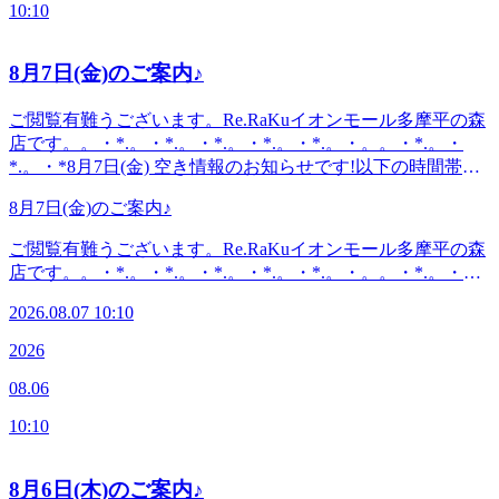
10:10
8月7日(金)のご案内♪
ご閲覧有難うございます。Re.RaKuイオンモール多摩平の森
店です。。・*.。・*.。・*.。・*.。・*.。・。。・*.。・
*.。・*8月7日(金) 空き情報のお知らせです!以下の時間帯に
空きがございます。10:10-14:0017:15-18:30がご案内可能とな
8月7日(金)のご案内♪
っております。。・*.。・*.。・*.。・*.。・*.。・。。・
*.。・*.。・*・*.。・*.。・*.。・*.。・*.。・。 。。・
ご閲覧有難うございます。Re.RaKuイオンモール多摩平の森
*.。・*.。・*『肩甲骨ケア&amp;骨盤ストレッチ』を取り入
店です。。・*.。・*.。・*.。・*.。・*.。・。。・*.。・
れたリラク系ボディケア♪〈営業時間〉終日:10時00分～21時
*.。・*8月7日(金) 空き情報のお知らせです!以下の時間帯に
(20時20分最終受付)〈住所〉日野市多摩平2-4-1 イオンモール
2026.08.07 10:10
空きがございます。10:10-14:0017:15-18:30がご案内可能とな
多摩平の森3FRe.Ra.Ku イオンモール多摩平の森店〈アクセ
っております。。・*.。・*.。・*.。・*.。・*.。・。。・
2026
ス〉JR中央線豊田駅から徒歩5分八王子駅・日野駅・立川駅
*.。・*.。・*・*.。・*.。・*.。・*.。・*.。・。 。。・
からもアクセス◎高幡不動・南平からは車でのご利用がオス
08.06
*.。・*.。・*『肩甲骨ケア&amp;骨盤ストレッチ』を取り入
スメ♪飛鳥ドライビングスクール・多摩平図書館から徒歩10
れたリラク系ボディケア♪〈営業時間〉終日:10時00分～21時
分圏内。〈電話番号〉042-843-1147※オンラインで△や×と
10:10
(20時20分最終受付)〈住所〉日野市多摩平2-4-1 イオンモール
表示されていてもご案内出来る場合があります。お気軽にお
多摩平の森3FRe.Ra.Ku イオンモール多摩平の森店〈アクセ
問い合わせください^^
ス〉JR中央線豊田駅から徒歩5分八王子駅・日野駅・立川駅
8月6日(木)のご案内♪