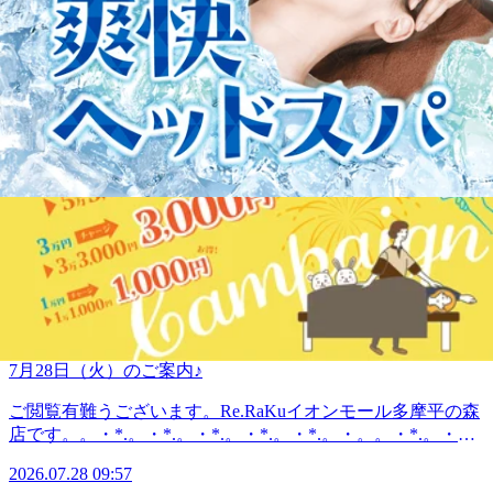
ご閲覧有難うございます。Re.RaKuイオンモール多摩平の森
クセス◎高幡不動・南平からは車でのご利用がオススメ♪飛
*.。・。 。。・*.。・*.。・*『肩甲骨ケア&amp;骨盤ストレ
店です。。・*.。・*.。・*.。・*.。・*.。・。。・*.。・
鳥ドライビングスクール・多摩平図書館から徒歩10分圏内。
ッチ』を取り入れたリラク系ボディケア♪〈営業時間〉終
*.。・*7月29日(水) 空き情報のお知らせです!以下の時間帯に
〈電話番号〉042-843-1147 ※オンラインで△や×と表示され
日:10時00分～21時(20時20分最終受付)〈住所〉日野市多摩平
2026.07.29 10:10
空きがございます。10:10-12:4014:00-17:0018:00-20:00 がご案
ていてもご案内出来る場合があります。お気軽にお問い合わ
2-4-1 イオンモール多摩平の森3FRe.Ra.Ku イオンモール多摩
内可能となっております。。・*.。・*.。・*.。・*.。・
せください^^
2026
平の森店〈アクセス〉JR中央線豊田駅から徒歩5分八王子
*.。・。。・*.。・*.。・*・*.。・*.。・*.。・*.。・
駅・日野駅・立川駅からもアクセス◎高幡不動・南平からは
07.28
*.。・。 。。・*.。・*.。・*『肩甲骨ケア&amp;骨盤ストレ
車でのご利用がオススメ♪飛鳥ドライビングスクール・多摩
ッチ』を取り入れたリラク系ボディケア♪〈営業時間〉終
平図書館から徒歩10分圏内。〈電話番号〉042-843-1147※オ
09:57
日:10時00分～21時(20時20分最終受付)〈住所〉日野市多摩平
ンラインで△や×と表示されていてもご案内出来る場合があ
2-4-1 イオンモール多摩平の森3FRe.Ra.Ku イオンモール多摩
ります。お気軽にお問い合わせください^^
平の森店〈アクセス〉JR中央線豊田駅から徒歩5分八王子
7月28日（火）のご案内♪
駅・日野駅・立川駅からもアクセス◎高幡不動・南平からは
車でのご利用がオススメ♪飛鳥ドライビングスクール・多摩
ご閲覧有難うございます。Re.RaKuイオンモール多摩平の森
平図書館から徒歩10分圏内。〈電話番号〉042-843-1147※オ
店です。。・*.。・*.。・*.。・*.。・*.。・。。・*.。・
ンラインで△や×と表示されていてもご案内出来る場合があ
*.。・*7月28日(火) 空き情報のお知らせです!以下の時間帯に
ります。お気軽にお問い合わせください^^
空きがございます。12:00--21:00がご案内可能となっており
7月28日（火）のご案内♪
ます。。・*.。・*.。・*.。・*.。・*.。・。。・*.。・
*.。・*こんにちは。本日ブログ担当のオオタです。昨日は
ご閲覧有難うございます。Re.RaKuイオンモール多摩平の森
集中的な豪雨がきましたね。いかがお過ごしでしょうか？気
店です。。・*.。・*.。・*.。・*.。・*.。・。。・*.。・
が付くと7月もあと少し、もう夏のお出かけはされました
*.。・*7月28日(火) 空き情報のお知らせです!以下の時間帯に
か？それともこれから？または涼しくなった9月に行かれる
2026.07.28 09:57
空きがございます。12:00--21:00がご案内可能となっており
方もいらっしゃるようですね。楽しく休日を過ごす為にも日