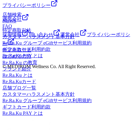
プライバシーポリシー
店舗検索
運営会社
NEWS
FAQ
特定商取引法
採用情報
問い合わせ
運営会社
プライバシーポリシ
カスタマーハラスメント基本方針
Re.Ra.Ku グループ eGiftサービス利用規約
ー
ギフトカード利用約款
特定商取引法
Re.Ra.Ku PAY とは
はじめての方
Re.Ra.Ku の教育
© MEDIROM Wellness Co. All Right Reserved.
ブランド紹介
Re.Ra.Ku とは
Re.Ra.Kuカード
店舗ブログ一覧
カスタマーハラスメント基本方針
Re.Ra.Ku グループ eGiftサービス利用規約
ギフトカード利用約款
Re.Ra.Ku PAY とは