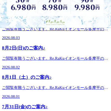
過ごしでしょうか？先日知り合いから流しそうめんの写真を
スメ♪飛鳥ドライビングスクール・多摩平図書館から徒歩10
店です。。・*.。・*.。・*.。・*.。・*.。・。。・*.。・
見せてもらいました。皆で竹を組み立てて流しそうめん台を
2026.08.04
分圏内。〈電話番号〉042-843-1147※オンラインで△や×と
*.。・*8月4日(火) 空き情報のお知らせです!以下の時間帯に
作ったようです。そうめん台の終わりのところに水を溜めた
表示されていてもご案内出来る場合があります。お気軽にお
空きがございます。10:10-11:1012:00-14:5017:00-19:00がご案
ビニールプールが設置されていました。そうめん台の傾斜が
8月3日（月）のご案内♪
問い合わせください^^
内可能となっております。。・*.。・*.。・*.。・*.。・
難しいそうです。ゆるやか過ぎるとそうめんは流れないし、
*.。・。。・*.。・*.。・*・*.。・*.。・*.。・*.。・
急すぎてもいけない。程よい加減に調節するのが難儀だ
ご閲覧有難うございます。Re.RaKuイオンモール多摩平の森
*.。・。 。。・*.。・*.。・*『肩甲骨ケア&amp;骨盤ストレ
と…。とは言え楽しそうでした。皆様も楽しい夏を送られて
店です。。・*.。・*.。・*.。・*.。・*.。・。。・*.。・
ッチ』を取り入れたリラク系ボディケア♪〈営業時間〉終
2026.08.03
いますでしょうか？お楽しみの前後にはぜひ「ボディケア」
*.。・*8月3日(月) 空き情報のお知らせです!以下の時間帯に
日:10時00分～21時(20時20分最終受付)〈住所〉日野市多摩平
で整えていきましょうね！良い1日をお過ごしください♪・
空きがございます。10:10-21:00がご案内可能となっておりま
2-4-1 イオンモール多摩平の森3FRe.Ra.Ku イオンモール多摩
8月2日(日)のご案内♪
*.。・*.。・*.。・*.。・*.。・。 。。・*.。・*.。・*『肩甲
す。。・*.。・*.。・*.。・*.。・*.。・。。・*.。・*.。・*
平の森店〈アクセス〉JR中央線豊田駅から徒歩5分八王子
骨ケア&amp;骨盤ストレッチ』を取り入れたリラク系ボディ
こんにちは。本日ブログ担当のオオタです。久しぶりの雨模
駅・日野駅・立川駅からもアクセス◎高幡不動・南平からは
ご閲覧有難うございます。Re.RaKuイオンモール多摩平の森
ケア♪〈営業時間〉終日:10時00分～21時(20時20分最終受付)
様ですね。いかがお過ごしでしょうか？夏の暑さで疲れやす
車でのご利用がオススメ♪飛鳥ドライビングスクール・多摩
店です。。・*.。・*.。・*.。・*.。・*.。・。。・*.。・
〈住所〉日野市多摩平2-4-1 イオンモール多摩平の森
かったり、のぼせたりする方もいらっしゃると思います。そ
2026.08.02
平図書館から徒歩10分圏内。〈電話番号〉042-843-1147※オ
*.。・*8月2日(日) 空き情報のお知らせです!以下の時間帯に
3FRe.Ra.Ku イオンモール多摩平の森店〈アクセス〉JR中央
んな方にオススメなのが「爽快ヘッドスパ」です。マイナス
ンラインで△や×と表示されていてもご案内出来る場合があ
空きがございます。10:10-17:00がご案内可能となっておりま
線豊田駅から徒歩5分八王子駅・日野駅・立川駅からもアク
5℃の泡のパチパチのスプレーでスッキリ血行促進！アロマ
8月1日（土）のご案内♪
ります。お気軽にお問い合わせください^^
す。。・*.。・*.。・*.。・*.。・*.。・。。・*.。・*.。・*
セス◎高幡不動・南平からは車でのご利用がオススメ♪飛鳥
の香りでリラックス！この機会にぜひお試しください(^^♪良
こんにちは。本日ブログ担当のオオタです。もう直ぐお盆で
ドライビングスクール・多摩平図書館から徒歩10分圏内。
い1日をお過ごしください♪・*.。・*.。・*.。・*.。・
ご閲覧有難うございます。Re.RaKuイオンモール多摩平の森
すね。いかがお過ごしでしょうか？この時期になると、道々
〈電話番号〉042-843-1147 ※オンラインで△や×と表示され
*.。・。 。。・*.。・*.。・*『肩甲骨ケア&amp;骨盤ストレ
店です。。・*.。・*.。・*.。・*.。・*.。・。。・*.。・
に「なす」や「きゅうり」に割りばしを刺した動物の置物を
ていてもご案内出来る場合があります。お気軽にお問い合わ
2026.08.01
ッチ』を取り入れたリラク系ボディケア♪〈営業時間〉終
*.。・*8月1日(土) 空き情報のお知らせです!以下の時間帯に
見たのを思い出します。夏の暑さでお疲れになったお身体ぜ
せください^^
日:10時00分～21時(20時20分最終受付)〈住所〉日野市多摩平
空きがございます。12:00--21:00がご案内可能となっており
ひ整えにいらしてください。本日も空きがございます。ぜひ
7月31日(金)のご案内♪
2-4-1 イオンモール多摩平の森3FRe.Ra.Ku イオンモール多摩
ます。。・*.。・*.。・*.。・*.。・*.。・。。・*.。・
お越しください(^^♪・*.。・*.。・*.。・*.。・*.。・。