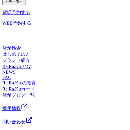
2-4-1 イオンモール多摩平の森3FRe.Ra.Ku イオンモール多摩
記事一覧へ
最終受付)〈住所〉日野市多摩平2-4-1 イオンモール多摩平の
ます。。・*.。・*.。・*.。・*.。・*.。・。。・*.。・
平の森店〈アクセス〉JR中央線豊田駅から徒歩5分八王子
森3FRe.Ra.Ku イオンモール多摩平の森店〈アクセス〉JR中
*.。・*こんにちは。本日ブログ担当のオオタです。昨日は
電話予約する
駅・日野駅・立川駅からもアクセス◎高幡不動・南平からは
央線豊田駅から徒歩5分八王子駅・日野駅・立川駅からもア
集中的な豪雨がきましたね。いかがお過ごしでしょうか？気
車でのご利用がオススメ♪飛鳥ドライビングスクール・多摩
クセス◎高幡不動・南平からは車でのご利用がオススメ♪飛
が付くと7月もあと少し、もう夏のお出かけはされました
WEB予約する
平図書館から徒歩10分圏内。〈電話番号〉042-843-1147※オ
鳥ドライビングスクール・多摩平図書館から徒歩10分圏内。
か？それともこれから？または涼しくなった9月に行かれる
ンラインで△や×と表示されていてもご案内出来る場合があ
〈電話番号〉042-843-1147 ※オンラインで△や×と表示され
方もいらっしゃるようですね。楽しく休日を過ごす為にも日
ります。お気軽にお問い合わせください^^
ていてもご案内出来る場合があります。お気軽にお問い合わ
頃のメンテナンスは大事です。本日も空きがございます。ぜ
せください^^
ひお越しください(^^♪良い1日をお過ごしください♪・*.。・
店舗検索
*.。・*.。・*.。・*.。・。 。。・*.。・*.。・*『肩甲骨ケ
はじめての方
ア&amp;骨盤ストレッチ』を取り入れたリラク系ボディケア
ブランド紹介
♪〈営業時間〉終日:10時00分～21時(20時20分最終受付)〈住
Re.Ra.Ku とは
所〉日野市多摩平2-4-1 イオンモール多摩平の森3FRe.Ra.Ku
NEWS
FAQ
イオンモール多摩平の森店〈アクセス〉JR中央線豊田駅か
Re.Ra.Ku の教育
ら徒歩5分八王子駅・日野駅・立川駅からもアクセス◎高幡
Re.Ra.Kuカード
不動・南平からは車でのご利用がオススメ♪飛鳥ドライビン
店舗ブログ一覧
グスクール・多摩平図書館から徒歩10分圏内。〈電話番号〉
042-843-1147 ※オンラインで△や×と表示されていてもご案
内出来る場合があります。お気軽にお問い合わせください^^
採用情報
問い合わせ