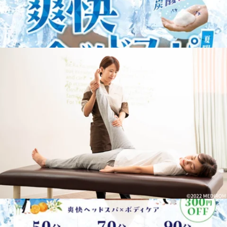
WEB予約する
電話予約する
042-843-1147
最近のブログ
8月6日(木)のご案内♪
ご閲覧有難うございます。Re.RaKuイオンモール多摩平の森
店です。。・*.。・*.。・*.。・*.。・*.。・。。・*.。・
2026.08.06
*.。・*8月6日(木) 空き情報のお知らせです!以下の時間帯に
空きがございます。11:30-13:3016:40-19:30 がご案内可能とな
8月5日(水)のご案内♪
っております。。・*.。・*.。・*.。・*.。・*.。・。。・
*.。・*.。・*・*.。・*.。・*.。・*.。・*.。・。 。。・
ご閲覧有難うございます。Re.RaKuイオンモール多摩平の森
*.。・*.。・*『肩甲骨ケア&amp;骨盤ストレッチ』を取り入
店です。。・*.。・*.。・*.。・*.。・*.。・。。・*.。・
れたリラク系ボディケア♪〈営業時間〉終日:10時00分～21時
2026.08.05
*.。・*8月5日(水) 空き情報のお知らせです!以下の時間帯に
(20時20分最終受付)〈住所〉日野市多摩平2-4-1 イオンモール
空きがございます。10:10-21:00がご案内可能となっておりま
多摩平の森3FRe.Ra.Ku イオンモール多摩平の森店〈アクセ
8月4日(火)のご案内♪
す。。・*.。・*.。・*.。・*.。・*.。・。。・*.。・*.。・*
ス〉JR中央線豊田駅から徒歩5分八王子駅・日野駅・立川駅
こんにちは。本日ブログ担当のオオタです。この夏いかがお
からもアクセス◎高幡不動・南平からは車でのご利用がオス
ご閲覧有難うございます。Re.RaKuイオンモール多摩平の森