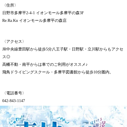
〈住所〉
日野市多摩平2-4-1 イオンモール多摩平の森3F
Re.Ra.Ku イオンモール多摩平の森店
〈アクセス〉
JR中央線豊田駅から徒歩5分八王子駅・日野駅・立川駅からもアクセ
ス◎
高幡不動・南平からは車でのご利用がオススメ♪
飛鳥ドライビングスクール・多摩平図書館から徒歩10分圏内。
〈電話番号〉
042-843-1147
※オンラインで△や×と表示されていてもご案内出来る場合がありま
す。
お気軽にお問い合わせください^^