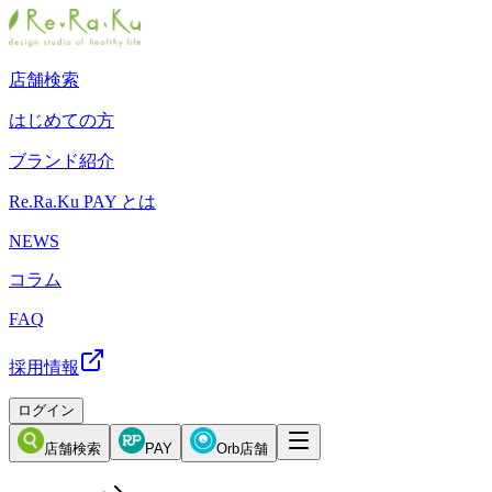
店舗検索
はじめての方
ブランド紹介
Re.Ra.Ku PAY とは
NEWS
コラム
FAQ
採用情報
ログイン
店舗検索
PAY
Orb店舗