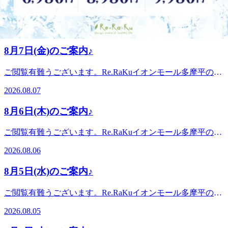
電話予約する
042-843-1147
最近のブログ
8月7日(金)のご案内♪
ご閲覧有難うございます。Re.RaKuイオンモール多摩平の森
店です。。・*.。・*.。・*.。・*.。・*.。・。。・*.。・
2026.08.07
*.。・*8月7日(金) 空き情報のお知らせです!以下の時間帯に
空きがございます。10:10-14:0017:15-18:30がご案内可能とな
8月6日(木)のご案内♪
っております。。・*.。・*.。・*.。・*.。・*.。・。。・
*.。・*.。・*・*.。・*.。・*.。・*.。・*.。・。 。。・
ご閲覧有難うございます。Re.RaKuイオンモール多摩平の森
*.。・*.。・*『肩甲骨ケア&amp;骨盤ストレッチ』を取り入
店です。。・*.。・*.。・*.。・*.。・*.。・。。・*.。・
れたリラク系ボディケア♪〈営業時間〉終日:10時00分～21時
2026.08.06
*.。・*8月6日(木) 空き情報のお知らせです!以下の時間帯に
(20時20分最終受付)〈住所〉日野市多摩平2-4-1 イオンモール
空きがございます。11:30-13:3016:40-19:30 がご案内可能とな
多摩平の森3FRe.Ra.Ku イオンモール多摩平の森店〈アクセ
8月5日(水)のご案内♪
っております。。・*.。・*.。・*.。・*.。・*.。・。。・
ス〉JR中央線豊田駅から徒歩5分八王子駅・日野駅・立川駅
*.。・*.。・*・*.。・*.。・*.。・*.。・*.。・。 。。・
からもアクセス◎高幡不動・南平からは車でのご利用がオス
ご閲覧有難うございます。Re.RaKuイオンモール多摩平の森
*.。・*.。・*『肩甲骨ケア&amp;骨盤ストレッチ』を取り入
スメ♪飛鳥ドライビングスクール・多摩平図書館から徒歩10
店です。。・*.。・*.。・*.。・*.。・*.。・。。・*.。・
れたリラク系ボディケア♪〈営業時間〉終日:10時00分～21時
2026.08.05
分圏内。〈電話番号〉042-843-1147※オンラインで△や×と
*.。・*8月5日(水) 空き情報のお知らせです!以下の時間帯に
(20時20分最終受付)〈住所〉日野市多摩平2-4-1 イオンモール
表示されていてもご案内出来る場合があります。お気軽にお
空きがございます。10:10-21:00がご案内可能となっておりま