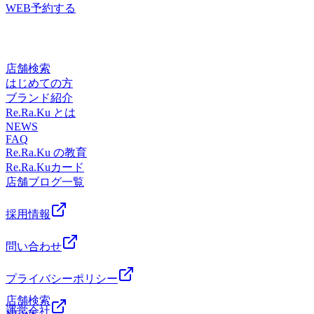
ッチ』を取り入れたリラク系ボディケア♪〈営業時間〉終
WEB予約する
*『肩甲骨ケア&amp;骨盤ストレッチ』を取り入れたリラク
日:10時00分～21時(20時20分最終受付)〈住所〉日野市多摩平
系ボディケア♪〈営業時間〉終日:10時00分～21時(20時20分
2-4-1 イオンモール多摩平の森3FRe.Ra.Ku イオンモール多摩
最終受付)〈住所〉日野市多摩平2-4-1 イオンモール多摩平の
平の森店〈アクセス〉JR中央線豊田駅から徒歩5分八王子
森3FRe.Ra.Ku イオンモール多摩平の森店〈アクセス〉JR中
駅・日野駅・立川駅からもアクセス◎高幡不動・南平からは
店舗検索
央線豊田駅から徒歩5分八王子駅・日野駅・立川駅からもア
車でのご利用がオススメ♪飛鳥ドライビングスクール・多摩
はじめての方
クセス◎高幡不動・南平からは車でのご利用がオススメ♪飛
平図書館から徒歩10分圏内。〈電話番号〉042-843-1147※オ
ブランド紹介
鳥ドライビングスクール・多摩平図書館から徒歩10分圏内。
ンラインで△や×と表示されていてもご案内出来る場合があ
Re.Ra.Ku とは
〈電話番号〉042-843-1147 ※オンラインで△や×と表示され
ります。お気軽にお問い合わせください^^
NEWS
ていてもご案内出来る場合があります。お気軽にお問い合わ
FAQ
せください^^
Re.Ra.Ku の教育
Re.Ra.Kuカード
店舗ブログ一覧
採用情報
問い合わせ
プライバシーポリシー
店舗検索
運営会社