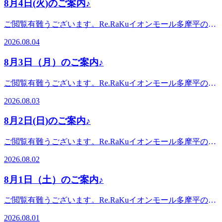
多摩平の森3FRe.Ra.Ku イオンモール多摩平の森店〈アクセ
8月4日(火)のご案内♪
問い合わせください^^
す。。・*.。・*.。・*.。・*.。・*.。・。。・*.。・*.。・*
ス〉JR中央線豊田駅から徒歩5分八王子駅・日野駅・立川駅
こんにちは。本日ブログ担当のオオタです。この夏いかがお
からもアクセス◎高幡不動・南平からは車でのご利用がオス
ご閲覧有難うございます。Re.RaKuイオンモール多摩平の森
過ごしでしょうか？先日知り合いから流しそうめんの写真を
スメ♪飛鳥ドライビングスクール・多摩平図書館から徒歩10
店です。。・*.。・*.。・*.。・*.。・*.。・。。・*.。・
見せてもらいました。皆で竹を組み立てて流しそうめん台を
2026.08.04
分圏内。〈電話番号〉042-843-1147※オンラインで△や×と
*.。・*8月4日(火) 空き情報のお知らせです!以下の時間帯に
作ったようです。そうめん台の終わりのところに水を溜めた
表示されていてもご案内出来る場合があります。お気軽にお
空きがございます。10:10-11:1012:00-14:5017:00-19:00がご案
ビニールプールが設置されていました。そうめん台の傾斜が
8月3日（月）のご案内♪
問い合わせください^^
内可能となっております。。・*.。・*.。・*.。・*.。・
難しいそうです。ゆるやか過ぎるとそうめんは流れないし、
*.。・。。・*.。・*.。・*・*.。・*.。・*.。・*.。・
急すぎてもいけない。程よい加減に調節するのが難儀だ
ご閲覧有難うございます。Re.RaKuイオンモール多摩平の森
*.。・。 。。・*.。・*.。・*『肩甲骨ケア&amp;骨盤ストレ
と…。とは言え楽しそうでした。皆様も楽しい夏を送られて
店です。。・*.。・*.。・*.。・*.。・*.。・。。・*.。・
ッチ』を取り入れたリラク系ボディケア♪〈営業時間〉終
2026.08.03
いますでしょうか？お楽しみの前後にはぜひ「ボディケア」
*.。・*8月3日(月) 空き情報のお知らせです!以下の時間帯に
日:10時00分～21時(20時20分最終受付)〈住所〉日野市多摩平
で整えていきましょうね！良い1日をお過ごしください♪・
空きがございます。10:10-21:00がご案内可能となっておりま
2-4-1 イオンモール多摩平の森3FRe.Ra.Ku イオンモール多摩
8月2日(日)のご案内♪
*.。・*.。・*.。・*.。・*.。・。 。。・*.。・*.。・*『肩甲
す。。・*.。・*.。・*.。・*.。・*.。・。。・*.。・*.。・*
平の森店〈アクセス〉JR中央線豊田駅から徒歩5分八王子
骨ケア&amp;骨盤ストレッチ』を取り入れたリラク系ボディ
こんにちは。本日ブログ担当のオオタです。久しぶりの雨模
駅・日野駅・立川駅からもアクセス◎高幡不動・南平からは
ご閲覧有難うございます。Re.RaKuイオンモール多摩平の森
ケア♪〈営業時間〉終日:10時00分～21時(20時20分最終受付)
様ですね。いかがお過ごしでしょうか？夏の暑さで疲れやす
車でのご利用がオススメ♪飛鳥ドライビングスクール・多摩
店です。。・*.。・*.。・*.。・*.。・*.。・。。・*.。・
〈住所〉日野市多摩平2-4-1 イオンモール多摩平の森
かったり、のぼせたりする方もいらっしゃると思います。そ
2026.08.02
平図書館から徒歩10分圏内。〈電話番号〉042-843-1147※オ
*.。・*8月2日(日) 空き情報のお知らせです!以下の時間帯に
3FRe.Ra.Ku イオンモール多摩平の森店〈アクセス〉JR中央
んな方にオススメなのが「爽快ヘッドスパ」です。マイナス
ンラインで△や×と表示されていてもご案内出来る場合があ
空きがございます。10:10-17:00がご案内可能となっておりま
線豊田駅から徒歩5分八王子駅・日野駅・立川駅からもアク
5℃の泡のパチパチのスプレーでスッキリ血行促進！アロマ
8月1日（土）のご案内♪
ります。お気軽にお問い合わせください^^
す。。・*.。・*.。・*.。・*.。・*.。・。。・*.。・*.。・*
セス◎高幡不動・南平からは車でのご利用がオススメ♪飛鳥
の香りでリラックス！この機会にぜひお試しください(^^♪良
こんにちは。本日ブログ担当のオオタです。もう直ぐお盆で
ドライビングスクール・多摩平図書館から徒歩10分圏内。
い1日をお過ごしください♪・*.。・*.。・*.。・*.。・
ご閲覧有難うございます。Re.RaKuイオンモール多摩平の森
すね。いかがお過ごしでしょうか？この時期になると、道々
〈電話番号〉042-843-1147 ※オンラインで△や×と表示され
*.。・。 。。・*.。・*.。・*『肩甲骨ケア&amp;骨盤ストレ
店です。。・*.。・*.。・*.。・*.。・*.。・。。・*.。・
に「なす」や「きゅうり」に割りばしを刺した動物の置物を
ていてもご案内出来る場合があります。お気軽にお問い合わ
2026.08.01
ッチ』を取り入れたリラク系ボディケア♪〈営業時間〉終
*.。・*8月1日(土) 空き情報のお知らせです!以下の時間帯に