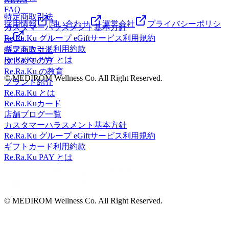
NEWS
FAQ
特定商取引法
採用情報
問い合わせ
運営会社
プライバシーポリシ
カスタマーハラスメント基本方針
Re.Ra.Ku グループ eGiftサービス利用規約
ー
ギフトカード利用約款
特定商取引法
Re.Ra.Ku PAY とは
はじめての方
Re.Ra.Ku の教育
© MEDIROM Wellness Co. All Right Reserved.
ブランド紹介
Re.Ra.Ku とは
Re.Ra.Kuカード
店舗ブログ一覧
カスタマーハラスメント基本方針
Re.Ra.Ku グループ eGiftサービス利用規約
ギフトカード利用約款
Re.Ra.Ku PAY とは
© MEDIROM Wellness Co. All Right Reserved.