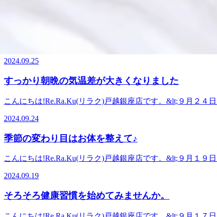
2024.09.27
も残りあと3日間です。ー5℃のパチパチ弾ける炭酸泡でヒン
でお目元の血流を促していきましょう♪※ホットピローは爽快ヘ
すっかり秋になりましたね
待ちしております☆マッサージファンにも人気の『全身ボディケア&am
【次回予約特典】その場で次回のご予約をしていただいた方には
こんにちは!Re.Ra.Ku(リラク)戸越銀座店です。&lt;９
越駅から徒歩1分!五反田駅・大崎駅からも通いやすい戸越銀
ございます!是非お電話ください♪ 誠に勝手ながら、当店は2
2024.09.25
用ください！ 2日連続で涼しい朝となりました。すっかり秋
す。パチパチする炭酸泡ですっきりしていきませんか。実施期間
すっかり朝晩の気温差が大きくなりました
ご来店心よりお待ちしております☆マッサージファンにも人気の『全身
終受付20:20)【次回予約特典】その場で次回のご予約をして
こんにちは!Re.Ra.Ku(リラク)戸越銀座店です。&lt;９
営浅草線・戸越駅から徒歩1分!五反田駅・大崎駅からも通い
ございます!是非お電話ください♪９月もついに下旬に差し
2024.09.24
まいりました。ただ、私はひさしぶりにクーラーをかけずに
勧めです☆さて、３連休で遊び疲れた方はボディケアやフッ
季節の変わり目はお体を整えて♪
おります。ー5℃のパチパチ弾ける炭酸泡でヒンヤリ♪３連休で
に営業しております。皆様のご来店心よりお待ちしております☆マ
こんにちは!Re.Ra.Ku(リラク)戸越銀座店です。&lt;９
日・土日・祝日11:30～21:00 (最終受付20:20)【次回
ございます!是非お電。誠に勝手ながら、当店は2024年10
線・戸越銀座駅から徒歩3分、都営浅草線・戸越駅から徒歩1
2024.09.19
す。ご利用予定の方はお早目にどうぞ！ さて、戸越銀座のあ
たか。 夏の疲れが溜まっていたら、元気が戻るまでいった
そろそろ健康習慣を始めてみませんか。
んか。 日ごろのデスクワークで肩が。。。という方には肩
り大きくなれば首肩、腕、背中腰などがさらに動きやすくな
こんにちは!Re.Ra.Ku(リラク)戸越銀座店です。&lt;９