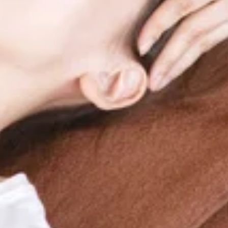
月３０日 (月) 本日の空き状況のお知らせ&gt;１３：４５～２０：
ました。永らくRe.Ra.Ku戸越銀座店をご愛顧賜り、誠にありが
たくさんのお客様には感謝を一人一人お伝えしたいくらいです
店舗を異動いたしました。近隣店舗（大井町店、品川港南口店、
uグループを引き続きよろしくお願い致します。 そして！本日、
p;肩甲骨ストレッチ』Re.Ra.Ku(リラク) 戸越銀座店【営業時
月２７日 (金) 本日の空き状況のお知らせ&gt;１２：００～２１：
特典がつきます!【住所】東京都品川区 戸越3-2-1 1F【
越銀座商店街は雨が降ったり…止んだり…今日は1日こんなお天
座商店街の中にございます。