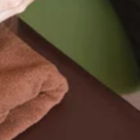
００ (最終受付１９：２０)ネットで『×』になっていても承れる事が
とうございます。本日を持ちまして、Re.Ra.Ku戸越銀座店
。本当にありがとうございました。また、再開する際には是非
品川プリンスホテル店、溝の口店などなど）に異動しておりま
最終日も元気に営業しております。皆様もご来店心よりお待ち申
間】平日・土日・祝日11:30～21:00 (最終受付20:20)
００ (最終受付２０：３０)ネットで『×』になっていても承れる事が
アクセス】東急池上線・戸越銀座駅から徒歩3分、都営浅草線・戸
気になりそうですね。 ９/３０までの期間限定爽快ヘッドスパ