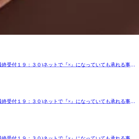
銀座店はホットピローも用意しております。じんわり温める事
銀座店は本日も元気に営業しております。皆様のご来店心よりお
】平日・土日・祝日11:30～21:00 (最終受付20:20)
アクセス】東急池上線・戸越銀座駅から徒歩3分、都営浅草線・戸
００ (最終受付２０：３０)ネットで『×』になっていても承れる事が
をご利用くださいませ。 今月末まで元気に営業中です。ぜひご利
秋を過ごしませんか。 ９月末まで爽快ヘッドスパを実施中で
Ra.Ku戸越銀座店は本日も元気に営業しております。皆様の
戸越銀座店【営業時間】平日・土日・祝日11:30～21:00 (最
-1 1F【アクセス】東急池上線・戸越銀座駅から徒歩3分、都
００ (最終受付１９：３０)ネットで『×』になっていても承れる事が
らいでした。１日の気温差が７℃もあり、難しい気候になって
ました♪皆様も窓を開けて秋風を感じながらお休みになるのお
うか。 ９/３０までの期間限定で爽快ヘッドスパを実施して
是非おススメです☆ Re.Ra.Ku戸越銀座店は本日も元気
ッチ』Re.Ra.Ku(リラク) 戸越銀座店【営業時間】平
００ (最終受付１９：３０)ネットで『×』になっていても承れる事が
!【住所】東京都品川区 戸越3-2-1 1F【アクセス】東急池上
いませ。 話ください♪9月30日までは元気に営業していま
ざいます。
ています。みなさま、おとといの中秋の名月はご覧になりまし
行動したい方はもみほぐしで手早く元気のチャージをしませ
甲骨には１７種類の筋肉が付着しているので肩甲骨の動きがよ
マオイルを使ったフットケアコース♪ 夏の疲れが取れたら秋
００ (最終受付１９：３０)ネットで『×』になっていても承れる事が