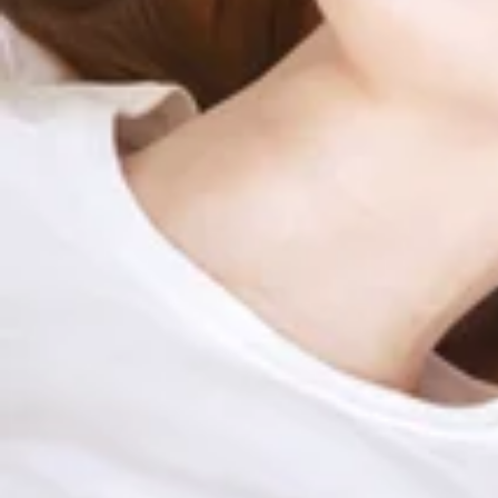
【住所】東京都品川区 戸越3-2-1 1F
【アクセス】
東急池上線・戸越銀座駅から徒歩3分、
都営浅草線・戸越駅から徒歩1分!
五反田駅・大崎駅からも通いやすい
戸越銀座商店街の中にございます。
最近のブログ
9月を持ちまして戸越銀座店は休業いたします。
こんにちは!Re.Ra.Ku(リラク)戸越銀座店です。&lt;９
ございます!是非お電話ください♪さて、ついに9月最終日を迎え
2024.09.30
は休業させていただきます。今までご来店いただきました、
よろしくお願いいたします♪ そして働いていたスタッフは
雨模様の日にはホットピロー
すので、ご来店いただければ幸いです。 今後もRe.Ra.K
し上げております。 マッサージファンにも人気の『全身ボディケア&am
こんにちは!Re.Ra.Ku(リラク)戸越銀座店です。&lt;９
【次回予約特典】その場で次回のご予約をしていただいた方には
ございます!是非お電話ください♪９月最後の金曜日です。戸
越駅から徒歩1分!五反田駅・大崎駅からも通いやすい戸越銀