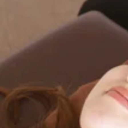
Re.Ra.Ku戸越銀座店は本日も元気に営業しております。
皆様のご来店心よりお待ちしております☆
マッサージファンにも人気の
『全身ボディケア&肩甲骨ストレッチ』
Re.Ra.Ku(リラク) 戸越銀座店
【営業時間】
平日・土日・祝日
11:30～21:00 (最終受付20:20)
【次回予約特典】
その場で次回のご予約をしていただいた方には
特典がつきます!