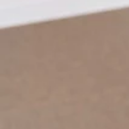
９/３０までの期間限定で
爽快ヘッドスパ
を実施しております。
ー5℃のパチパチ弾ける炭酸泡でヒンヤリ♪
暑い季節に！仕事前でスッキリしたい時に！