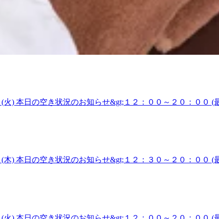
ヤリ♪でも、すっかり寒くなり、爽快は寒いかもと思う！戸越
ッドスパと同価格です是非おススメです☆ Re.Ra.Ku戸越
p;肩甲骨ストレッチ』Re.Ra.Ku(リラク) 戸越銀座店【営業時間
特典がつきます!【住所】東京都品川区 戸越3-2-1 1F【
月２５日 (水) 本日の空き状況のお知らせ&gt;１６：００～２１：
座商店街の中にございます。
024年10月1日から休業いたします。営業再開までは近隣店舗
ですね。 季節の移り変わりを楽しみつつお体を整えて元気に
は残り6日ですので、ご興味のある方はお急ぎください☆ Re.
ボディケア&amp;肩甲骨ストレッチ』Re.Ra.Ku(リラク) 
いただいた方には特典がつきます!【住所】東京都品川区 戸越3-2
月２４日 (火) 本日の空き状況のお知らせ&gt;１２：００～２０：
やすい戸越銀座商店街の中にございます。
掛かりました。品川区の気温は２４℃予報ですが朝晩は１７℃く
昨夜は眠りました。秋風が本当に気持ちよく入眠を誘ってくれ
トケアでメンテナンスしてから１週間を迎えるのはいかがでしょ
お仕事モードに切り替えづらい方！仕事前でスッキリしたい時に！
ッサージファンにも人気の『全身ボディケア&amp;肩甲骨ストレ
月１９日 (木) 本日の空き状況のお知らせ&gt;１２：３０～２０：
予約特典】その場で次回のご予約をしていただいた方には特典がつきます
月1日から休業いたします。営業再開までは近隣店舗をご利用くださ
分!五反田駅・大崎駅からも通いやすい戸越銀座商店街の中にご
る品川では現在29℃と蒸し暑いのですが、季節は秋に突入し
んゆっくりお過ごしください。けれどすぐに元気になってもっと
甲骨のストレッチともみほぐしのウィングストレッチコース♪肩
ります。ハイヒールを履いてふくらはぎが。。。という方はアロ
月１７日 (火) 本日の空き状況のお知らせ&gt;１２：００～２０：