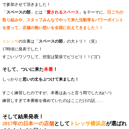
で参加させて頂きました！
「
スペースの部
」とは「
愛されるスペース
」をテーマに、
日ごろの
取り組みや、スタッフみんなでやって来た活動等をパワーポイント
を使って、店舗の熱い想いを全国に伝えてきました！！
トレッサ
の出番は「
スペースの部
」の大トリ！（笑）
17時頃に発表でした！
すごいソワソワして、控室は緊張でピリピリ！！(”Д”)
そして、ついに来た
本番
！
しっかりと
思いの丈をぶつけて来ました！
すごく練習したのですが、本番はあっと言う間でしたね(^-^)
練習しすぎて本番喉を痛めていたのはここだけの話……
そして結果発表！
2017年の
日本一の店舗
として
トレッサ横浜店
が選ばれ