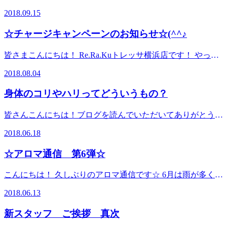
宮田です！ 誠に勝手ながら、ReRaKuトレッサ横浜店は 2018
2018.09.15
年の10月16日に社内研修の為 一日お休みをいただきます。
ご来店をお考えいただいていたお客様にはご迷惑をお掛け致
☆チャージキャンペーンのお知らせ☆(^^♪
しますが、何卒ご理解のほどよろしくお願いいたします。
【9月のイベント】 15,16,17日の三連休 22,23,24日の三連休に
皆さまこんにちは！ Re.Ra.Kuトレッサ横浜店です！ やって
ご来店いただくと メンバーズカードのポイントを3倍お付で
きました。年に3回の祭典！第二弾！チケットバックキャン
きるキャンペーンを行います！ メンバーズカードのポイン
2018.08.04
ペーン！ Re.Ra.Kuのお支払い方法の一つに、チャージ式の
トが10ポイント溜まれば1000円分お得にボディケアが受けら
プリペイドガードがございます。 1万円チャージで1000円相
れます！ この機会に一気にポイントを貯めちゃいましょ
身体のコリやハリってどういうもの？
当のチケットをプレゼント！ 3万円チャージで5000円分のチ
う！！ 台風が過ぎ去って寒くなりましたね！ 9月17日からは
ケット 5万円チャージで10000円分のチケット 更に今回から
また気温が上がるそうです…… 寒暖差が続くと自律神経が
皆さんこんにちは！ブログを読んでいただいてありがとうご
デラックスなチャージ特典もご用意！ 10万円チャージで
乱れ、身体が休めなくなり疲れやすくなります”(-“”-)” この
ざいます！＾＾ ちょっと長いです！（笑） さて今回は
20000円分のチケットとアイヘッドケア10分無料券を6枚プレ
2018.06.18
時期オススメなのはかぼちゃのスープ！ かぼちゃにはβカロ
【筋肉のコリとハリの正体】 をお届けしたいと思います！
ゼントいたします！ 継続的にボディケアを受ける方にはま
チンという栄養素が含まれています。 βカロチンには免疫力
筋肉のコっている状態とはどういうものなのか？ 図にして
とめてのチャージがお得です！ ※一回のご利用で使えるチ
☆アロマ通信 第6弾☆
を高める効果があると言われており、寒暖差に負けない身体
みました！ こうなっているんですね！ しかしコリ固まって
ケットは１枚。チケットのみ有効期限が２０１９年の１月末
づくりが期待できます！！ しっかり温まってこれからの季
コリとハリが出来るとどうなるのでしょうか(?_?) 筋肉が図
までのご利用頂けます。 この機会に是非！お身体の声に耳
こんにちは！ 久しぶりのアロマ通信です☆ 6月は雨が多くな
節も元気に過ごしていきましょう！！
のように、硬い所ができると 「太く」 なります！ 太く
を傾けてみてはいかがでしょうか？＾＾
っていますね…… 外が暗いとなんとなく気持ちや身体がだ
✨✨✨✨✨✨✨✨✨✨✨✨✨✨✨✨✨✨✨✨✨✨✨✨✨✨✨✨✨✨✨✨✨
硬くなった筋肉が沢山出来ると、 「血管を圧迫」 して血
✨✨✨✨✨✨✨✨✨✨✨✨✨✨✨✨✨✨✨✨✨✨✨✨✨✨✨✨✨✨✨✨✨
2018.06.13
トレッサ横浜 南棟２Ｆ 肩甲骨ストレッチに注目したリラ
るくなりますよね～＞＜ 外に出て気分転換も良いですが、
液の流れを悪くしてしまいます”(-“”-)” 血液とは全身に酸
トレッサ横浜 南棟２Ｆ 肩甲骨ストレッチに注目したリラ
ク系ボディケアを是非体験してください！ 電話予約：045-
映画を観たり、お掃除したり(^^♪ 雨の時はお家の時間を充
素、栄養素（空気とごはん）を送っています。 血管が圧迫
新スタッフ ご挨拶 真次
ク系ボディケアを是非体験してください！ 電話予約：045-
489-3808 オンライン予約：https://reraku.jp/studio/tressa トレッ
実させても良いですね！♪ そんな時の気持ちを明るくするア
されて血行不良になると、筋肉が酸欠状態になって 「痛
489-3808 オンライン予約：https://reraku.jp/studio/tressa トレッ