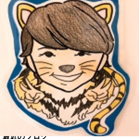
【営業時間】
10時～21時
【住所】
神奈川県横浜市港北区師岡町700番地トレッサ横浜 南棟2Ｆ
JR新横浜より横浜市営バスまたは臨港バス「鶴見駅西口」行き約
15〜20分 トレッサ横浜下車徒歩約1分
東急東横線綱島駅より臨港バス「鶴見駅西口」行き約20分 トレッサ
横浜下車徒歩約1分
東急東横線日吉駅より東急バス「綱島駅」行き約20分 明治製菓研究
所前下車徒歩約3分
WEB予約する
電話予約する
045-489-3808
最近のブログ