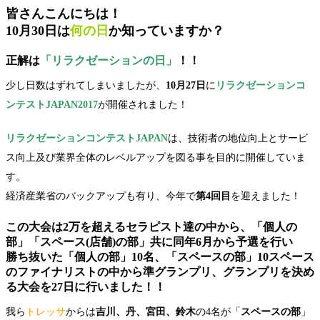
皆さんこんにちは！
10月30日は
何の日
か知っていますか？
正解は
「リラクゼーションの日」
！！
少し日数はずれてしまいましたが、
10月27日
に
リラクゼーションコ
ンテストJAPAN2017
が開催されました！
リラクゼーションコンテストJAPAN
は、技術者の地位向上とサービ
ス向上及び業界全体のレベルアップを図る事を目的に開催していま
す。
経済産業省のバックアップも有り、今年で
第4回目
を迎えました！
この大会は
2万を超えるセラピスト達
の中から、「
個人の
部
」「
スペース(店舗)の部
」共に同年6月から予選を行い
勝ち抜いた「
個人の部
」
10名
、「
スペースの部
」
10スペース
のファイナリストの中から
準グランプリ
、
グランプリ
を決め
る大会を27日に行いました！！
我ら
トレッサ
からは
吉川、丹、宮田、鈴木
の4名が「
スペースの部
」