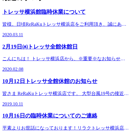
トレッサ横浜館臨時休業について
皆様。日頃ReRaKuトレッサ横浜店をご利用頂き、誠にあり
がとうございます。 新型コロナウイルスの影響で、下記の
2020.03.11
期間中トレッサ横浜館が休業致します。ご利用頂くお客様に
はご迷惑、ご不便をお掛け致しますが、どうぞ宜しくお願い
2月19日㈬トレッサ全館休館日
致します。 休業期間3/12～3/15 16日以降も未だ予測がつかな
い状態です。随時情報が分かり次第こちらのブログにてお知
こんにちは！ トレッサ横浜店から、※重要※なお知らせで
らせいたします。
す！ きたる！2020年2月19日㈬！！なななななんと！！ トレ
2020.02.08
ッサ横浜店全館休館日です！！ （タイトルに書いてあるけ
どね・・・） 急に食材が足りなくなったり、身体ほぐした
10月12日トレッサ全館休館のお知らせ
くなっても開いてませんよー＾＾ 是非！その前の18日とか
に施術受けにきてください！＾＾ 皆様のご来店心よりお待
皆さま ReRaKuトレッサ横浜店です。 大型台風19号の接近に
ちしております！ さてさてブログを更新している私は誰で
伴い、10月12日はトレッサ横浜全館休館となりました。 10
しょう～フフフ～
2019.10.11
月13日は交通網の麻痺が予想されるため、14時開店予定とさ
せて頂いております。 お客様にはご迷惑、ご不便をお掛け
10月16日の臨時休業についてのご連絡
致しますが、ご了承をお願い致します。 台風が過ぎました
ら、一息つきに是非当店へお越しくださいませ。 Re.Ra.Ku
平素よりお世話になっております！リラクトレッサ横浜店の
トレッサ横浜店スタッフ一同ご来店をお待ちしております。