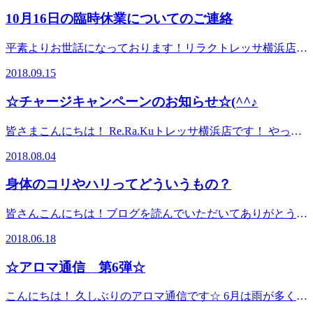
せて頂いております。 お客様にはご迷惑、ご不便をお掛け
10月16日の臨時休業についてのご連絡
致しますが、ご了承をお願い致します。 台風が過ぎました
ら、一息つきに是非当店へお越しくださいませ。 Re.Ra.Ku
平素よりお世話になっております！リラクトレッサ横浜店の
トレッサ横浜店スタッフ一同ご来店をお待ちしております。
宮田です！ 誠に勝手ながら、ReRaKuトレッサ横浜店は 2018
2018.09.15
年の10月16日に社内研修の為 一日お休みをいただきます。
ご来店をお考えいただいていたお客様にはご迷惑をお掛け致
☆チャージキャンペーンのお知らせ☆(^^♪
しますが、何卒ご理解のほどよろしくお願いいたします。
【9月のイベント】 15,16,17日の三連休 22,23,24日の三連休に
皆さまこんにちは！ Re.Ra.Kuトレッサ横浜店です！ やって
ご来店いただくと メンバーズカードのポイントを3倍お付で
きました。年に3回の祭典！第二弾！チケットバックキャン
きるキャンペーンを行います！ メンバーズカードのポイン
2018.08.04
ペーン！ Re.Ra.Kuのお支払い方法の一つに、チャージ式の
トが10ポイント溜まれば1000円分お得にボディケアが受けら
プリペイドガードがございます。 1万円チャージで1000円相
れます！ この機会に一気にポイントを貯めちゃいましょ
身体のコリやハリってどういうもの？
当のチケットをプレゼント！ 3万円チャージで5000円分のチ
う！！ 台風が過ぎ去って寒くなりましたね！ 9月17日からは
ケット 5万円チャージで10000円分のチケット 更に今回から
また気温が上がるそうです…… 寒暖差が続くと自律神経が
皆さんこんにちは！ブログを読んでいただいてありがとうご
デラックスなチャージ特典もご用意！ 10万円チャージで
乱れ、身体が休めなくなり疲れやすくなります”(-“”-)” この
ざいます！＾＾ ちょっと長いです！（笑） さて今回は
20000円分のチケットとアイヘッドケア10分無料券を6枚プレ
2018.06.18
時期オススメなのはかぼちゃのスープ！ かぼちゃにはβカロ
【筋肉のコリとハリの正体】 をお届けしたいと思います！
ゼントいたします！ 継続的にボディケアを受ける方にはま
チンという栄養素が含まれています。 βカロチンには免疫力
筋肉のコっている状態とはどういうものなのか？ 図にして
とめてのチャージがお得です！ ※一回のご利用で使えるチ
☆アロマ通信 第6弾☆
を高める効果があると言われており、寒暖差に負けない身体
みました！ こうなっているんですね！ しかしコリ固まって
ケットは１枚。チケットのみ有効期限が２０１９年の１月末
づくりが期待できます！！ しっかり温まってこれからの季
コリとハリが出来るとどうなるのでしょうか(?_?) 筋肉が図
までのご利用頂けます。 この機会に是非！お身体の声に耳
こんにちは！ 久しぶりのアロマ通信です☆ 6月は雨が多くな
節も元気に過ごしていきましょう！！
のように、硬い所ができると 「太く」 なります！ 太く
を傾けてみてはいかがでしょうか？＾＾
っていますね…… 外が暗いとなんとなく気持ちや身体がだ
✨✨✨✨✨✨✨✨✨✨✨✨✨✨✨✨✨✨✨✨✨✨✨✨✨✨✨✨✨✨✨✨✨