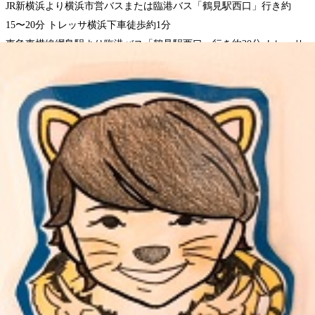
JR新横浜より横浜市営バスまたは臨港バス「鶴見駅西口」行き約
15〜20分 トレッサ横浜下車徒歩約1分
東急東横線綱島駅より臨港バス「鶴見駅西口」行き約20分 トレッサ
横浜下車徒歩約1分
東急東横線日吉駅より東急バス「綱島駅」行き約20分 明治製菓研究
所前下車徒歩約3分
WEB予約する
電話予約する
045-489-3808
最近のブログ
トレッサ横浜館臨時休業について
皆様。日頃ReRaKuトレッサ横浜店をご利用頂き、誠にあり
がとうございます。 新型コロナウイルスの影響で、下記の
2020.03.11
期間中トレッサ横浜館が休業致します。ご利用頂くお客様に
はご迷惑、ご不便をお掛け致しますが、どうぞ宜しくお願い
2月19日㈬トレッサ全館休館日
致します。 休業期間3/12～3/15 16日以降も未だ予測がつかな