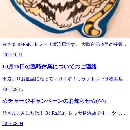
い状態です。随時情報が分かり次第こちらのブログにてお知
こんにちは！ トレッサ横浜店から、※重要※なお知らせで
らせいたします。
す！ きたる！2020年2月19日㈬！！なななななんと！！ トレ
2020.02.08
ッサ横浜店全館休館日です！！ （タイトルに書いてあるけ
どね・・・） 急に食材が足りなくなったり、身体ほぐした
10月12日トレッサ全館休館のお知らせ
くなっても開いてませんよー＾＾ 是非！その前の18日とか
に施術受けにきてください！＾＾ 皆様のご来店心よりお待
皆さま ReRaKuトレッサ横浜店です。 大型台風19号の接近に
ちしております！ さてさてブログを更新している私は誰で
伴い、10月12日はトレッサ横浜全館休館となりました。 10
しょう～フフフ～
2019.10.11
月13日は交通網の麻痺が予想されるため、14時開店予定とさ
せて頂いております。 お客様にはご迷惑、ご不便をお掛け
10月16日の臨時休業についてのご連絡
致しますが、ご了承をお願い致します。 台風が過ぎました
ら、一息つきに是非当店へお越しくださいませ。 Re.Ra.Ku
平素よりお世話になっております！リラクトレッサ横浜店の
トレッサ横浜店スタッフ一同ご来店をお待ちしております。
宮田です！ 誠に勝手ながら、ReRaKuトレッサ横浜店は 2018
2018.09.15
年の10月16日に社内研修の為 一日お休みをいただきます。
ご来店をお考えいただいていたお客様にはご迷惑をお掛け致
☆チャージキャンペーンのお知らせ☆(^^♪
しますが、何卒ご理解のほどよろしくお願いいたします。
【9月のイベント】 15,16,17日の三連休 22,23,24日の三連休に
皆さまこんにちは！ Re.Ra.Kuトレッサ横浜店です！ やって
ご来店いただくと メンバーズカードのポイントを3倍お付で
きました。年に3回の祭典！第二弾！チケットバックキャン
きるキャンペーンを行います！ メンバーズカードのポイン
2018.08.04
ペーン！ Re.Ra.Kuのお支払い方法の一つに、チャージ式の
トが10ポイント溜まれば1000円分お得にボディケアが受けら