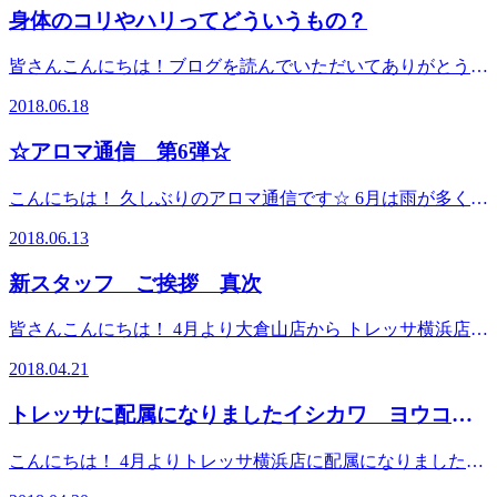
プリペイドガードがございます。 1万円チャージで1000円相
れます！ この機会に一気にポイントを貯めちゃいましょ
身体のコリやハリってどういうもの？
当のチケットをプレゼント！ 3万円チャージで5000円分のチ
う！！ 台風が過ぎ去って寒くなりましたね！ 9月17日からは
ケット 5万円チャージで10000円分のチケット 更に今回から
また気温が上がるそうです…… 寒暖差が続くと自律神経が
皆さんこんにちは！ブログを読んでいただいてありがとうご
デラックスなチャージ特典もご用意！ 10万円チャージで
乱れ、身体が休めなくなり疲れやすくなります”(-“”-)” この
ざいます！＾＾ ちょっと長いです！（笑） さて今回は
20000円分のチケットとアイヘッドケア10分無料券を6枚プレ
2018.06.18
時期オススメなのはかぼちゃのスープ！ かぼちゃにはβカロ
【筋肉のコリとハリの正体】 をお届けしたいと思います！
ゼントいたします！ 継続的にボディケアを受ける方にはま
チンという栄養素が含まれています。 βカロチンには免疫力
筋肉のコっている状態とはどういうものなのか？ 図にして
とめてのチャージがお得です！ ※一回のご利用で使えるチ
☆アロマ通信 第6弾☆
を高める効果があると言われており、寒暖差に負けない身体
みました！ こうなっているんですね！ しかしコリ固まって
ケットは１枚。チケットのみ有効期限が２０１９年の１月末
づくりが期待できます！！ しっかり温まってこれからの季
コリとハリが出来るとどうなるのでしょうか(?_?) 筋肉が図
までのご利用頂けます。 この機会に是非！お身体の声に耳
こんにちは！ 久しぶりのアロマ通信です☆ 6月は雨が多くな
節も元気に過ごしていきましょう！！
のように、硬い所ができると 「太く」 なります！ 太く
を傾けてみてはいかがでしょうか？＾＾
っていますね…… 外が暗いとなんとなく気持ちや身体がだ
✨✨✨✨✨✨✨✨✨✨✨✨✨✨✨✨✨✨✨✨✨✨✨✨✨✨✨✨✨✨✨✨✨
硬くなった筋肉が沢山出来ると、 「血管を圧迫」 して血
✨✨✨✨✨✨✨✨✨✨✨✨✨✨✨✨✨✨✨✨✨✨✨✨✨✨✨✨✨✨✨✨✨
2018.06.13
トレッサ横浜 南棟２Ｆ 肩甲骨ストレッチに注目したリラ
るくなりますよね～＞＜ 外に出て気分転換も良いですが、
液の流れを悪くしてしまいます”(-“”-)” 血液とは全身に酸
トレッサ横浜 南棟２Ｆ 肩甲骨ストレッチに注目したリラ
ク系ボディケアを是非体験してください！ 電話予約：045-
映画を観たり、お掃除したり(^^♪ 雨の時はお家の時間を充
素、栄養素（空気とごはん）を送っています。 血管が圧迫
新スタッフ ご挨拶 真次
ク系ボディケアを是非体験してください！ 電話予約：045-
489-3808 オンライン予約：https://reraku.jp/studio/tressa トレッ
実させても良いですね！♪ そんな時の気持ちを明るくするア
されて血行不良になると、筋肉が酸欠状態になって 「痛
489-3808 オンライン予約：https://reraku.jp/studio/tressa トレッ
サ横浜店は、肩甲骨ストレッチに注目した全身のボディケア
ロマがあります♪ ＜柑橘系＞のアロマがおすすめです＾＾ 太
み」 が出てくるんです！ 押されて気持ちいいのは伸びた
サ横浜店は、肩甲骨ストレッチに注目した全身のボディケア
皆さんこんにちは！ 4月より大倉山店から トレッサ横浜店に
と足裏のリフレクソロジーを中心に施術を行っております！
陽のイメージの様に気持ちを明るく・ほっとさせる作用があ
筋肉に酸素と栄養素が行き渡るからなんですね！(^^♪ 酸素
と足裏のリフレクソロジーを中心に施術を行っております！
やってまいりました！ 真次（マツグ）裕希（ユウキ）で
マッサージと同じくらい気持ちがいいリラク系ボディケアを
ります オレンジ・レモン・ベルガモットなど マグカップに
2018.04.21
が行き渡ると、生き物全てが持っている 「自然回復力」
マッサージと同じくらい気持ちがいいリラク系ボディケアを
す！(*^^*) 趣味は【料理・晩酌】！ お酒の為に、料理をし
是非体験してください！ 綱島、鶴見、大倉山、新横浜から
お湯を入れてそこに一滴垂らすだけでOK お家アロマに挑戦
が高まります！ 身体の隅々まで酸素と栄養が行き届けば、
是非体験してください！ 綱島、鶴見、大倉山、新横浜から
ていたり！ 作る料理を決めて、お酒を選んでみたりしてい
アクセスできます！ 【営業時間】 10時～21時 【住所】 神奈
してみて下さい☆ ＜トレッサ横浜店では季節限定つゆるん
トレッサに配属になりましたイシカワ ヨウコで
自然回復力も高まり、「疲れにくい身体」 になっていくわ
アクセスできます！ 【営業時間】 10時～21時 【住所】 神奈
ます。 好きなお酒は日本酒の「ほまれ麒麟」という新潟の
川県横浜市港北区師岡町700番地トレッサ横浜 南棟2Ｆ JR
コースにゆずのアロマも使用しています＞ ジメジメする梅
けですね！(^O^) コリとは筋肉の硬直してしまった部分 ハリ
す！
川県横浜市港北区師岡町700番地トレッサ横浜 南棟2Ｆ JR
お酒です！ 魚にも串焼きにも合うお酒です！ 変わっている
新横浜より横浜市営バスまたは臨港バス「鶴見駅西口」行き
雨の時期に、心身共にリラックス出来るようにしたコースで
こんにちは！ 4月よりトレッサ横浜店に配属になりました石
とはコリに引っ張られてしまっている部分 コリとハリが沢
新横浜より横浜市営バスまたは臨港バス「鶴見駅西口」行き
日本酒で好きなのは「6（シックス）」というラベルのお酒
約15〜20分 トレッサ横浜下車徒歩約1分 東急東横線綱島駅よ
す(^^♪ この機会にゆっくりと過ごされてみませんか？ 是非
川陽子です！ 小学6年生からバスケットボールをやっていま
山出来る事により、血行不良になって疲れやすくなってしま
約15〜20分 トレッサ横浜下車徒歩約1分 東急東横線綱島駅よ
です！ とてもフルーティーな味で洋食との相性がいいお酒