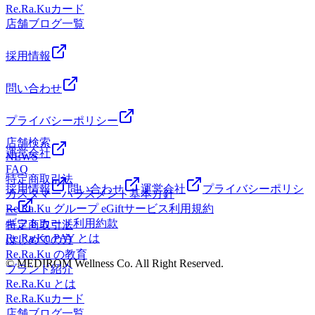
レッサ横浜下車徒歩約1分 東急東横線綱島駅より臨港バス
Re.Ra.Kuカード
「鶴見駅西口」行き約20分 トレッサ横浜下車徒歩約1分 東急
店舗ブログ一覧
東横線日吉駅より東急バス「綱島駅」行き約20分 明治製菓
研究所前下車徒歩約3分
採用情報
問い合わせ
プライバシーポリシー
店舗検索
運営会社
NEWS
FAQ
特定商取引法
採用情報
問い合わせ
運営会社
プライバシーポリシ
カスタマーハラスメント基本方針
Re.Ra.Ku グループ eGiftサービス利用規約
ー
ギフトカード利用約款
特定商取引法
Re.Ra.Ku PAY とは
はじめての方
Re.Ra.Ku の教育
© MEDIROM Wellness Co. All Right Reserved.
ブランド紹介
Re.Ra.Ku とは
Re.Ra.Kuカード
店舗ブログ一覧