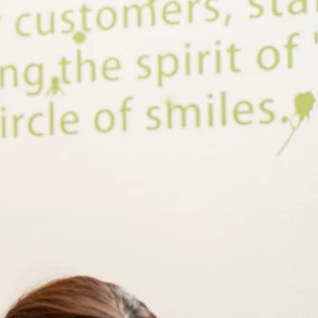
客様に、気軽にお試しいただけるメニューをご用意しておりま
0円)でお得に施術できます♪本日、予約に空きもございます。ぜひお気軽
電車内の冷え対策は大丈夫ですか？トスカ1階100円ショップと
かのあたたかい毛布をおかけして、冷たい空気の中、ぬくぬくと
難して来てくださいね～！！当店では無理な勧誘やオプション
ころよりお待ちしております。
じていませんか？そんな時は是非Re.Ra.Kuにお身体に休
スございます。お身体ほぐして、最後に頭を冷たい炭酸スプレ
 17：30～比較的朝から昼にかけて空きがございます。ペアでもお