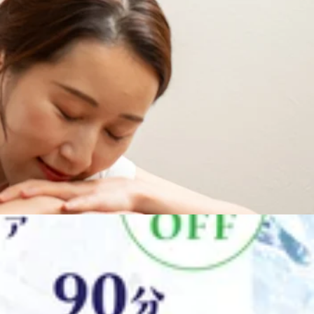
癒しませんか♪マイナス5℃の炭酸泡スプレーを使用したヘッドス
0円90分 ヘッド10分+ボディケア80分 9,980円平日だと上記料金
ンダーの二種類の香りをお選びいただけます。爽やかな香りに
ればトスカ店にいらして下さい！涼しい空間で、リラックスしな
0～はペアでのご案内も可能です（AM11時時点）。
クーラーのきいたRe.Ra.Ku西新井店で、ボディケアとしゅわ
かけして、冷たい空気のなか、ぬくぬくと温まりながらほぐさ
～♪
るメニューをご用意しております。西新井トスカ店では、初回
得に施術できます♪本日、予約に空きもございます。ぜひお気軽