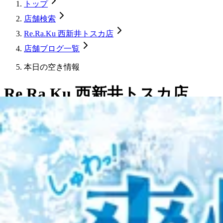
トップ
店舗検索
Re.Ra.Ku 西新井トスカ店
店舗ブログ一覧
本日の空き情報
Re.Ra.Ku 西新井トスカ店
本日の空き情報
2026.04.25 12:58
こんにちはRe.Ra.Ku西新井トスカ店です。
今日は爽やかな陽気の土曜日、みなさまお出掛けでしょうか？
本日の空き状況です♪
17：10～ペアでのご案内も可能です！！