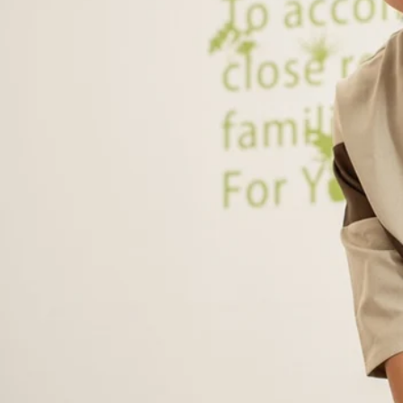
新規ご来店のお客様へ♪
こんにちは。暑さも本格化。みなさん夏バテや体調は大丈夫で
す。西新井トスカ店では、初回限定ご来店のお客様はボディケア30分4
2026.07.30
にご来店くださいね♪♪
季節のおすすめ
こんにちはRe.Ra.Ku西新井トスカ店です！皆様、本当に
なりの当店、Re.Ra.Kuはただいまひんやり涼しく冷やし
2026.07.29
温まりながらほぐされる『極楽の時間』をご用意しておりま
の押し売りは一切いたしません。今日のお疲れにあわせて、
お身体のお疲れ軽くしていきませんか！！
こんにちは毎日暑いですね！！暑すぎて体調管理も大変な日々
息を与える時間をつくりましょう。お疲れにピッタリなコー
2026.07.24
ーを使用し、ほぐしていきます。お身体のリフレッシュには
明日7月23日の空き情報
こんにちはRe.Ra.Ku西新井トスカ店です。明日のご予約可能
受けいただけます！週末は隅田川の花火大会ですね。レジャ
2026.07.22