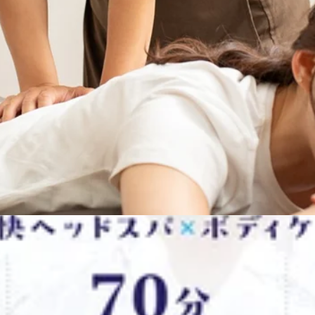
して、夏本番！夏限定メニュー【爽快ヘッドスパ】暑さも疲れも
分 6,980円(税込)70分 ヘッド10分+ボディケア60分 8,98
コースです!炭酸泡スプレーはブルーミングサモーネとソフトラベ
晴れてみなさまお出掛けに行かれているのかしら？もしご予定なけ
～ 15：50～ 18：00～ など空きがございます。15：5
さですね。みなさま水分補給、ミネラル補給怠りなく。こんな日は
ませんか？冷え性の女性の方には、ふかふかの温かい毛布をお
たら、1階のひんやりオアシスへ、ぜひ避難してきてくださいね
いませんか？初めてご来店のお客様に、気軽にお試しいただけ
，４００円）、６０分６,７００円 (通常７，７００円)でお