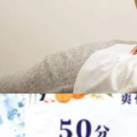
しゅわっと冷たい♪
こんにちは。Re.Ra.Ku西新井トスカ店です。梅雨明けも
パとボディケアのセットコースです。50分 ヘッド10分+ボディケア40
2026.07.21
からさらに300円OFF♪通常単品価格よりもとてもお得な
包まれますよ♪ぜひご利用くださいませ♪
本日の空き情報
こんにちはRe.Ra.Ku西新井トスカ店です。夏本番！！
がらお身体メンテナンス♪お待ちしております。本日は 11：00
2026.07.19
季節のおすすめ
こんにちはRe.Ra.Ku西新井トスカ店です。うだるような暑
しゅわ炭酸泡スプレーを使った爽快ヘッドスパを受けていき
2026.07.15
れる『極楽の時間』をご用意しております。外の暑さに疲れ
はじめてご来店のお客様へ♪
こんにちは。梅雨明けも間近。暑さでお身体のお疲れ感じて
限定ご来店のお客様はボディケア３０分4，０８０円（通常４