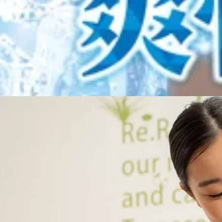
是非お身体のケアにお立ち寄り下さいね。
電話予約する
03-5888-6533
最近のブログ
【休館日のお知らせ】8/19はお休みです
【休館日のお知らせ】こんにちは！西新井トスカ店です★8/1
★お買い物くじキャンペーン★を実施いたします！1,000円
2026.08.06
00～21：00土日祝 10：00～20：00
本日の空き情報
こんにちはRe.Ra.Ku西新井トスカ店です。本日の空き状況を
みながら癒されにいらして下さい！お待ちしております。
2026.08.01