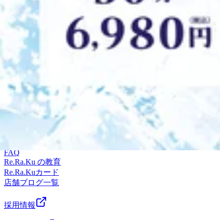
2026.07.14
にご来店くださいね♪♪
記事一覧へ
電話予約する
WEB予約する
店舗検索
はじめての方
ブランド紹介
Re.Ra.Ku とは
NEWS
FAQ
Re.Ra.Ku の教育
Re.Ra.Kuカード
店舗ブログ一覧
採用情報