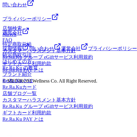
問い合わせ
プライバシーポリシー
店舗検索
運営会社
NEWS
FAQ
特定商取引法
採用情報
問い合わせ
運営会社
プライバシーポリシー
カスタマーハラスメント基本方針
特定商取引法
Re.Ra.Ku グループ eGiftサービス利用規約
はじめての方
ギフトカード利用約款
Re.Ra.Ku の教育
Re.Ra.Ku PAY とは
ブランド紹介
Re.Ra.Ku とは
© MEDIROM Wellness Co. All Right Reserved.
Re.Ra.Kuカード
店舗ブログ一覧
カスタマーハラスメント基本方針
Re.Ra.Ku グループ eGiftサービス利用規約
ギフトカード利用約款
Re.Ra.Ku PAY とは