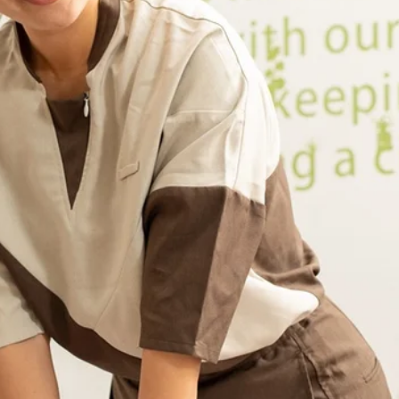
すか？Re.Ra.Kuでお身体癒しませんか？初めてご来店のお
,080円(通常4,400円)、60分6,700円 (通常7,70
お暑い中おつかれさまです！！外はドロドロに暑いですが、職場や
て、皆様をおまちしております♪冷え性の女性の方には、ふかふ
す。外の暑さに疲れたら、1階のひんやりオアシスへ、ぜひ避
必要なケアだけを一緒にえらべます！！みなさまのご来店をこ
と思います。身体が怠い、暑くて眠れない・・・色々なお疲れを感
スを提案させて頂きます。今だけ限定の爽快ヘッドスパのコー
最適です。皆様のご来店お待ちしております。
なお時間をお伝えします。10：00～ 12：00～ 14：30～
ーの前にメンテナンスにいらして下さい！！