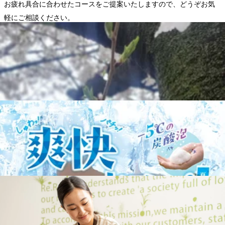
お疲れ具合に合わせたコースをご提案いたしますので、どうぞお気
軽にご相談ください。
本日も温かい笑顔で、皆様をお迎えいたします!
WEB予約する
電話予約する
03-5888-6533
最近のブログ
【休館日のお知らせ】8/19はお休みです
【休館日のお知らせ】こんにちは！西新井トスカ店です
★8/19（水）は西新井トスカが全館休業となるため、お休み
2026.08.06
となります。ご了承くださいませ。また、西新井トスカでは
8/10から★お買い物くじキャンペーン★を実施いたします！
本日の空き情報
1,000円以上お買い上げのお客様にハズレなしのくじをプレ
ゼント！お得なこの機会にぜひご来店下さい！ 西新井トス
こんにちはRe.Ra.Ku西新井トスカ店です。本日の空き状況を
カ店平日 10：00～21：00土日祝 10：00～20：00