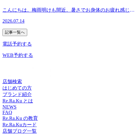
布をおかけして、冷たい空気のなか、ぬくぬくと温まりなが
こんにちは。梅雨明けも間近。暑さでお身体のお疲れ感じて
らほぐされる『極楽の時間』をご用意しております。外の暑
いませんか？初めてご来店のお客様に、気軽にお試しいただ
さに疲れたら、1階のひんやりオアシスへ、ぜひ避難してき
2026.07.14
けるメニューをご用意しております。西新井トスカ店では、
てくださいね～♪
初回限定ご来店のお客様はボディケア３０分4，０８０円
記事一覧へ
（通常４，４００円）、６０分６,７００円 (通常７，７０
０円)でお得に施術できます♪本日、予約に空きもございま
電話予約する
す。ぜひお気軽にご来店くださいね♪♪
WEB予約する
店舗検索
はじめての方
ブランド紹介
Re.Ra.Ku とは
NEWS
FAQ
Re.Ra.Ku の教育
Re.Ra.Kuカード
店舗ブログ一覧