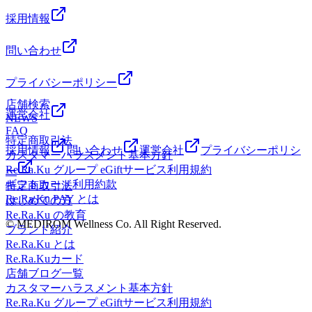
採用情報
問い合わせ
プライバシーポリシー
店舗検索
運営会社
NEWS
FAQ
特定商取引法
採用情報
問い合わせ
運営会社
プライバシーポリシ
カスタマーハラスメント基本方針
Re.Ra.Ku グループ eGiftサービス利用規約
ー
ギフトカード利用約款
特定商取引法
Re.Ra.Ku PAY とは
はじめての方
Re.Ra.Ku の教育
© MEDIROM Wellness Co. All Right Reserved.
ブランド紹介
Re.Ra.Ku とは
Re.Ra.Kuカード
店舗ブログ一覧
カスタマーハラスメント基本方針
Re.Ra.Ku グループ eGiftサービス利用規約