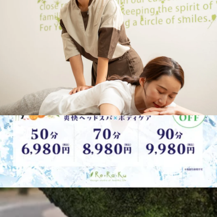
お知らせいたします。13：40～ 15：00～ 15：00からはペ
2026.08.01
アでのご案内も可能です！（12：00時点）外は猛暑ですの
で、涼みながら癒されにいらして下さい！お待ちしておりま
新規ご来店のお客様へ♪
す。
こんにちは。暑さも本格化。みなさん夏バテや体調は大丈夫
ですか？Re.Ra.Kuでお身体癒しませんか？初めてご来店のお
2026.07.30
客様に、気軽にお試しいただけるメニューをご用意しており
ます。西新井トスカ店では、初回限定ご来店のお客様はボデ
季節のおすすめ
ィケア30分4,080円(通常4,400円)、60分6,700円 (通常7,700円)
でお得に施術できます♪本日、予約に空きもございます。ぜ
こんにちはRe.Ra.Ku西新井トスカ店です！皆様、本当にお暑
ひお気軽にご来店くださいね♪♪
い中おつかれさまです！！外はドロドロに暑いですが、職場
2026.07.29
や電車内の冷え対策は大丈夫ですか？トスカ1階100円ショッ
プとなりの当店、Re.Ra.Kuはただいまひんやり涼しく冷やし
お身体のお疲れ軽くしていきませんか！！
て、皆様をおまちしております♪冷え性の女性の方には、ふ
かふかのあたたかい毛布をおかけして、冷たい空気の中、ぬ
こんにちは毎日暑いですね！！暑すぎて体調管理も大変な
くぬくと温まりながらほぐされる『極楽の時間』をご用意し
日々と思います。身体が怠い、暑くて眠れない・・・色々な
ております。外の暑さに疲れたら、1階のひんやりオアシス
2026.07.24
お疲れを感じていませんか？そんな時は是非Re.Ra.Kuにお身
へ、ぜひ避難して来てくださいね～！！当店では無理な勧誘
体に休息を与える時間をつくりましょう。お疲れにピッタリ
やオプションの押し売りは一切いたしません。今日のお疲れ
明日7月23日の空き情報
なコースを提案させて頂きます。今だけ限定の爽快ヘッドス
にあわせて、必要なケアだけを一緒にえらべます！！みなさ
パのコースございます。お身体ほぐして、最後に頭を冷たい