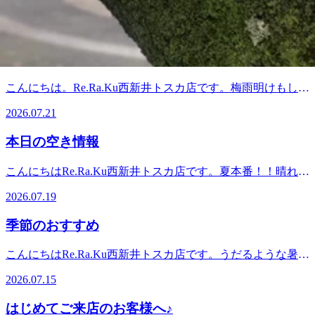
まのご来店をこころよりお待ちしております。
こんにちはRe.Ra.Ku西新井トスカ店です。明日のご予約可能
炭酸スプレーを使用し、ほぐしていきます。お身体のリフレ
なお時間をお伝えします。10：00～ 12：00～ 14：30～
ッシュには最適です。皆様のご来店お待ちしております。
2026.07.22
17：30～比較的朝から昼にかけて空きがございます。ペアで
もお受けいただけます！週末は隅田川の花火大会ですね。レ
しゅわっと冷たい♪
ジャーの前にメンテナンスにいらして下さい！！
こんにちは。Re.Ra.Ku西新井トスカ店です。梅雨明けもし
て、夏本番！夏限定メニュー【爽快ヘッドスパ】暑さも疲れ
2026.07.21
も癒しませんか♪マイナス5℃の炭酸泡スプレーを使用したヘ
ッドスパとボディケアのセットコースです。50分 ヘッド10
本日の空き情報
分+ボディケア40分 6,980円(税込)70分 ヘッド10分+ボディケ
ア60分 8,980円90分 ヘッド10分+ボディケア80分 9,980円平日
こんにちはRe.Ra.Ku西新井トスカ店です。夏本番！！晴れて
だと上記料金からさらに300円OFF♪通常単品価格よりもとて
みなさまお出掛けに行かれているのかしら？もしご予定なけ
もお得なコースです!炭酸泡スプレーはブルーミングサモー
2026.07.19
ればトスカ店にいらして下さい！涼しい空間で、リラックス
ネとソフトラベンダーの二種類の香りをお選びいただけま
しながらお身体メンテナンス♪お待ちしております。本日
す。爽やかな香りに包まれますよ♪ぜひご利用くださいませ♪
季節のおすすめ
は 11：00～ 15：50～ 18：00～ など空きがございま
す。15：50～はペアでのご案内も可能です（AM11時時
こんにちはRe.Ra.Ku西新井トスカ店です。うだるような暑さ
点）。
ですね。みなさま水分補給、ミネラル補給怠りなく。こんな
2026.07.15
日はクーラーのきいたRe.Ra.Ku西新井店で、ボディケアとし
ゅわしゅわ炭酸泡スプレーを使った爽快ヘッドスパを受けて
はじめてご来店のお客様へ♪
いきませんか？冷え性の女性の方には、ふかふかの温かい毛