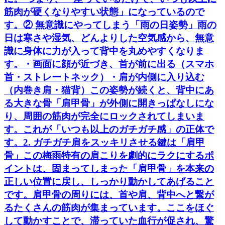
筋肉が硬くなりやすい状態」になっているので
す。② 無意識にやってしまう「雨の日姿勢」雨の
日は寒さや湿気、どんよりした空気感から、無意
識に身体に力が入って背中を丸めやすくなりま
す。・画面に顔が近づき、首が前に出る（スマホ
首・ストレートネック）・肩が内側に入り込む
（内巻き肩・猫背）この姿勢が続くと、背中にあ
る大きな骨「肩甲骨」が外側に開きっぱなしにな
り、周囲の筋肉が完全にロックされてしまいま
す。これが「いつも以上のガチガチ感」の正体で
す。2. ガチガチ肩をスッキリさせる鍵は「肩甲
骨」この梅雨特有の肩こりを劇的にラクにするポ
イントは、固まってしまった「肩甲骨」を本来の
正しい位置に戻し、しっかり動かしてあげること
です。肩甲骨の周りには、首や肩、背中へと繋が
るたくさんの筋肉が集まっています。ここをほぐ
して動かすことで、滞っていた血行が促され、驚