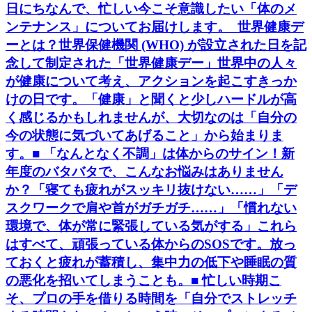
日にちなんで、忙しい今こそ意識したい「体のメ
ンテナンス」についてお届けします。 世界健康デ
ーとは？世界保健機関 (WHO) が設立された日を記
念して制定された「世界健康デー」世界中の人々
が健康について考え、アクションを起こすきっか
けの日です。「健康」と聞くと少しハードルが高
く感じるかもしれませんが、大切なのは「自分の
今の状態に気づいてあげること」から始まりま
す。■ 「なんとなく不調」は体からのサイン！新
年度のバタバタで、こんなお悩みはありません
か？「寝ても疲れがスッキリ抜けない……」「デ
スクワークで肩や首がガチガチ……」「慣れない
環境で、体が常に緊張している気がする」これら
はすべて、頑張っている体からのSOSです。放っ
ておくと疲れが蓄積し、集中力の低下や睡眠の質
の悪化を招いてしまうことも。■ 忙しい時期こ
そ、プロの手を借りる時間を「自分でストレッチ