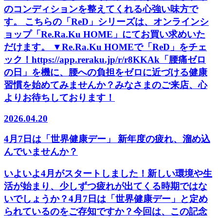
のコンディションを整えてくれる心強い味方で
す。 こちらの「ReD」シリーズは、オンラインシ
ョップ「Re.Ra.Ku HOME」にてお買い求めいた
だけます。 ▼Re.Ra.Ku HOMEで「ReD」をチェ
ック！https://app.reraku.jp/r/r8KKAk「腰痛ゼロ
の日」を機に、腰への負担をゼロに近づける健康
習慣を始めてみませんか？みなさまのご来店、心
よりお待ちしております！
2026.04.20
4月7日は「世界健康デー」 新年度の疲れ、溜め込
んでいませんか？
いよいよ4月がスタートしました！新しい環境や生
活が始まり、少しずつ疲れが出てくる時期ではな
いでしょうか？4月7日は「世界健康デー」と定め
られているのをご存知ですか？今回は、この記念