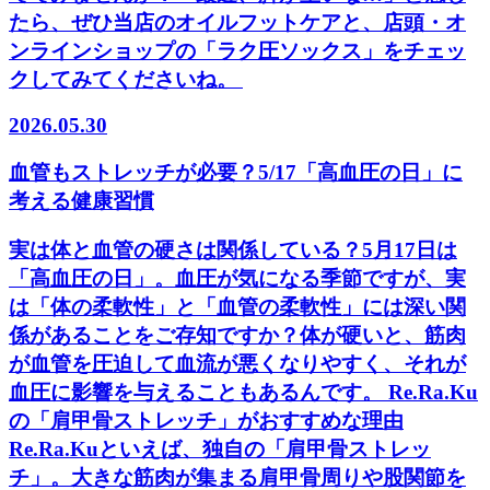
たら、ぜひ当店のオイルフットケアと、店頭・オ
ンラインショップの「ラク圧ソックス」をチェッ
クしてみてくださいね。
2026.05.30
血管もストレッチが必要？5/17「高血圧の日」に
考える健康習慣
実は体と血管の硬さは関係している？5月17日は
「高血圧の日」。血圧が気になる季節ですが、実
は「体の柔軟性」と「血管の柔軟性」には深い関
係があることをご存知ですか？体が硬いと、筋肉
が血管を圧迫して血流が悪くなりやすく、それが
血圧に影響を与えることもあるんです。 Re.Ra.Ku
の「肩甲骨ストレッチ」がおすすめな理由
Re.Ra.Kuといえば、独自の「肩甲骨ストレッ
チ」。大きな筋肉が集まる肩甲骨周りや股関節を