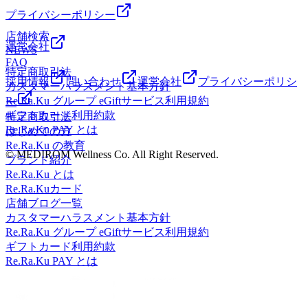
プライバシーポリシー
店舗検索
運営会社
NEWS
FAQ
特定商取引法
採用情報
問い合わせ
運営会社
プライバシーポリシ
カスタマーハラスメント基本方針
Re.Ra.Ku グループ eGiftサービス利用規約
ー
ギフトカード利用約款
特定商取引法
Re.Ra.Ku PAY とは
はじめての方
Re.Ra.Ku の教育
© MEDIROM Wellness Co. All Right Reserved.
ブランド紹介
Re.Ra.Ku とは
Re.Ra.Kuカード
店舗ブログ一覧
カスタマーハラスメント基本方針
Re.Ra.Ku グループ eGiftサービス利用規約
ギフトカード利用約款
Re.Ra.Ku PAY とは