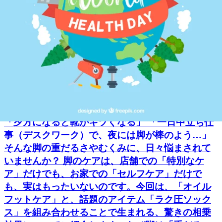
の日のどんより気分とガチガチの身体をリセット
して、スッキリした毎日を過ごしませんか？ 今週
も皆様のご来店を、スタッフ一同心よりお待ちし
ております！
2026.06.03
夕方のパンパン脚にサヨナラ。フットケア×ラク圧
ソックスの相乗効果とは？
「夕方になると靴がキツくなる」 「一日中立ち仕
事（デスクワーク）で、夜には脚が棒のよう…」
そんな脚の重だるさやむくみに、日々悩まされて
いませんか？ 脚のケアは、店舗での「特別なケ
ア」だけでも、お家での「セルフケア」だけで
も、実はもったいないのです。今回は、「オイル
フットケア」と、話題のアイテム「ラク圧ソック
ス」を組み合わせることで生まれる、驚きの相乗