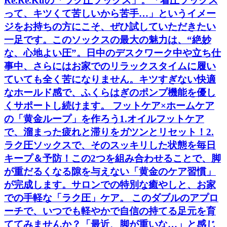
Re.Re.Kuの「ラク圧ソックス」。「着圧ソックス
って、キツくて苦しいから苦手…」というイメー
ジをお持ちの方にこそ、ぜひ試していただきたい
一足です。このソックスの最大の魅力は、“絶妙
な、心地よい圧”。日中のデスクワーク中や立ち仕
事中、さらにはお家でのリラックスタイムに履い
ていても全く苦になりません。キツすぎない快適
なホールド感で、ふくらはぎのポンプ機能を優し
くサポートし続けます。 フットケア×ホームケア
の「黄金ループ」を作ろう1.オイルフットケア
で、溜まった疲れと滞りをガツンとリセット！2.
ラク圧ソックスで、そのスッキリした状態を毎日
キープ＆予防！この2つを組み合わせることで、脚
が重だるくなる隙を与えない「黄金のケア習慣」
が完成します。サロンでの特別な癒やしと、お家
での手軽な「ラク圧」ケア。 このダブルのアプロ
ーチで、いつでも軽やかで自信の持てる足元を育
ててみませんか？「最近、脚が重いな…」と感じ