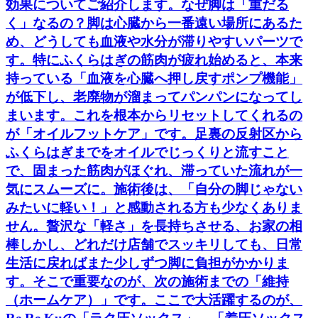
効果についてご紹介します。なぜ脚は「重だる
く」なるの？脚は心臓から一番遠い場所にあるた
め、どうしても血液や水分が滞りやすいパーツで
す。特にふくらはぎの筋肉が疲れ始めると、本来
持っている「血液を心臓へ押し戻すポンプ機能」
が低下し、老廃物が溜まってパンパンになってし
まいます。これを根本からリセットしてくれるの
が「オイルフットケア」です。足裏の反射区から
ふくらはぎまでをオイルでじっくりと流すこと
で、固まった筋肉がほぐれ、滞っていた流れが一
気にスムーズに。施術後は、「自分の脚じゃない
みたいに軽い！」と感動される方も少なくありま
せん。贅沢な「軽さ」を長持ちさせる、お家の相
棒しかし、どれだけ店舗でスッキリしても、日常
生活に戻ればまた少しずつ脚に負担がかかりま
す。そこで重要なのが、次の施術までの「維持
（ホームケア）」です。ここで大活躍するのが、