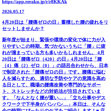
https://app.reraku.jp/r/r8KKAk
2026.05.17
4月20日は「腰痛ゼロの日」蓄積した腰の疲れをリ
セットしませんか？
新年度が始まり、緊張や環境の変化で体に力が入
りやすいこの時期。気づかないうちに「腰」に疲
れが溜まっている方も多いかもしれません。 4月
20日は「腰痛ゼロ（420）の日」4月20日は「腰
（4）痛（2）ゼロ（0）」の語呂合わせから、日本
で制定された「腰痛ゼロの日」です。腰痛に悩む
人を減らすため、適切な予防やケアの意識を高め
る日として、職場の腰痛改善や専門的なサポー
ト、ストレッチなどの対処法が注目されていま
す。「なんとなく腰が重い…」「立ち仕事やデス
クワークで下半身がパンパン…」本日は、そんな
今の時期にぴったりのケアをご紹介します！■ 店