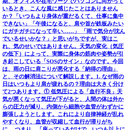
期、オフィスや在宅ワークでパソコンに向かって
いるとき、こんな風に感じたことはありません
か？「いつもより身体が重だるくて、仕事に集中
できない」「午後になると、肩や首が鉄板みたい
にガチガチになって辛い……」 「雨で気分が沈ん
でいるせいかな？」と思いがちですが、実はこ
れ、気のせいではありません。天気の変化（気圧
の低下）によって、実際に身体の筋肉や姿勢が引
き起こしている「SOSのサイン」なのです。今回
は、雨の日に肩こりが悪化する「納得の理由」
と、その解消法について解説します。1. なぜ雨の
日はいつもより肩が疲れるの？理由は大きく分け
て2つあります。① 低気圧による「血行不良」天
気が悪くなって気圧が下がると、人間の体は外か
らの圧力が減り、内側から細胞や血管がわずかに
膨張しようとします。これにより自律神経が乱れ
やすくなり、血管が収縮して血行が滞りがち
に。 つまり、「座っているだけで、いつも以上に