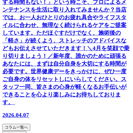
する時間もない！」という時こそ、プロによるメ
ンテナンスを生活に取り入れてみませんか？当店
では、お一人おひとりのお疲れ具合やライフスタ
イルに合わせ、無理なく続けられるケアをご提案
しています。ただほぐすだけでなく、施術後の
「軽さ」が続くよう、ストレッチのアドバイスな
どもお伝えさせていただきます！＼4月を笑顔で乗
り切りましょう！／新年度、誰かのために頑張る
あなたには、まずは自分自身を大切にする時間が
必要です。世界健康デーをきっかけに、ぜひ一度
ご自身の体をリセットしにいらしてください。ス
タッフ一同、皆さまの心身が軽くなるお手伝いが
できることを心より楽しみにお待ちしておりま
す。
2026.04.07
コラム
一覧へ