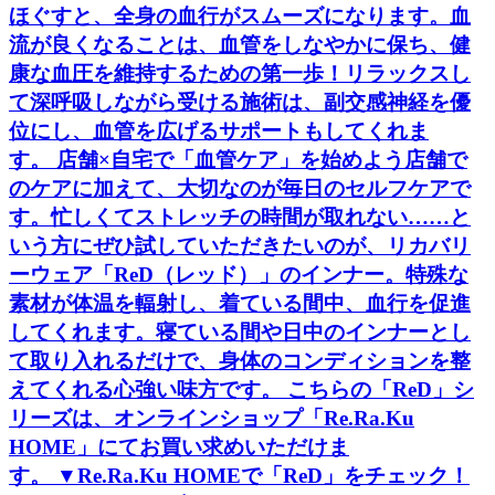
ほぐすと、全身の血行がスムーズになります。血
流が良くなることは、血管をしなやかに保ち、健
康な血圧を維持するための第一歩！リラックスし
て深呼吸しながら受ける施術は、副交感神経を優
位にし、血管を広げるサポートもしてくれま
す。 店舗×自宅で「血管ケア」を始めよう店舗で
のケアに加えて、大切なのが毎日のセルフケアで
す。忙しくてストレッチの時間が取れない……と
いう方にぜひ試していただきたいのが、リカバリ
ーウェア「ReD（レッド）」のインナー。特殊な
素材が体温を輻射し、着ている間中、血行を促進
してくれます。寝ている間や日中のインナーとし
て取り入れるだけで、身体のコンディションを整
えてくれる心強い味方です。 こちらの「ReD」シ
リーズは、オンラインショップ「Re.Ra.Ku
HOME」にてお買い求めいただけま
す。 ▼Re.Ra.Ku HOMEで「ReD」をチェック！