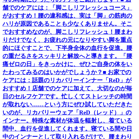
舗でのケアには：「脚こしリフレッシュコース」
がおすすめ！腰の違和感は、実は「脚」の筋肉の
ハリが原因であることも少なくありません。そこ
でおすすめなのが、脚こしリフレッシュ！腰まわ
りだけでなく、お疲れの元になりやすい脚を重点
的にほぐすことで、下半身全体の血行を促進。腰
の重だるさをスッキリと解放へと導きます。「腰
痛ゼロの日」をきっかけに、ぜひご自身の体をい
たわってみるのはいかがでしょうか？■ お家での
ケアには：話題のリカバリーインナー「ReD」が
おすすめ！店舗でのケアに加えて、大切なのが毎
日のセルフケアです。忙しくてストレッチの時間
が取れない……という方にぜひ試していただきた
いのが、リカバリーウェア「ReD（レッド）」の
インナー。特殊な素材が体温を輻射し、着ている
間中、血行を促進してくれます。寝ている間や日
中のインナーとして取り入れるだけで、腰まわり