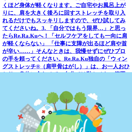
くほど身体が軽くなります。ご自宅やお風呂上が
りに、肩を大きく後ろに回すストレッチを取り入
れるだけでもスッキリしますので、ぜひ試してみ
てくださいね。3. 「自分ではもう限界…」と思っ
たらRe.Ra.Kuへ！「セルフケアをしても一向に肩
が軽くならない」 「仕事に支障が出るほど肩や首
が辛い……」そんなときは、我慢せずにぜひプロ
の手を頼ってください。Re.Ra.Ku独自の「ウィン
グストレッチ®（肩甲骨はがし）」は、お一人おひ
とりの身体に合わせて、自分では動かせない範囲
まで肩甲骨のまわりを心地よくストレッチしてい
きます。施術後は、まるで羽が生えたように肩ま
わりが軽くなる感覚を体感していただけるはずで
す。＼手ぶらでのご来店も大歓迎！／Re.Ra.Kuで
は、お着替え（お洋服を汚さないための施術着）
もご用意しておりますので、お仕事帰りやお出か
けついでにそのままお立ち寄りいただけます。雨