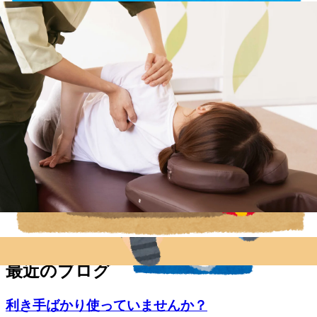
☆調布駅より電車で5分☆
京王線「柴崎駅」徒歩4分
京王線「つつじヶ丘駅」徒歩8分
◆TEL
042-426-7587 (店舗)
03-4540-6336 (予約センター)
◆営業時間
10:00～21:00(最終受付20:30)
*-----------------------------------------------*
WEB予約する
電話予約する
042-426-7587
最近のブログ
利き手ばかり使っていませんか？