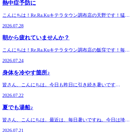
11：40～ Re.Ra.Kuキテラタウン調布店は元気に皆さんのご
熱中症予防に
キテラタウン調布1F※調布自動車学校の隣です◆アクセス
あたり血流が低下し肩こりなどに繋がります。肩こりの解消
来店をお待ちしております！*-------------------------------------------
☆調布駅より電車で5分☆京王線「柴崎駅」徒歩4分京王線
には肩甲骨周りの筋肉をほぐすことが重要です。筋肉は動か
----*マッサージ・エステファンにオススメ♪リラク系ボディ
こんにちは！Re.Ra.Kuキテラタウン調布店の天野です！猛暑
「つつじヶ丘駅」徒歩8分◆TEL042-426-7587 (店舗)03-4540-
さないと硬くなっていき血流が滞りやすくなります。肩甲骨
ケア＆肩甲骨ストレッチでキレイと健康を手に入れよう！
日が続き熱中症のリスクがますます高まっています。水分補
6336 (予約センター)◆営業時間10:00～21:00(最終受付
がしっかり機能することで腕や肩がスムーズに動き姿勢も良
2026.07.28
【Re.Ra.Kuキテラタウン調布店】東京都調布市菊野台1-33
給やエアコンや扇風機などを使って室内環境を整えるなど対
20:30)*-----------------------------------------------*
くなります。そこで自宅で1日数分で出来る肩甲骨の運動の1
キテラタウン調布1F※調布自動車学校の隣です◆アクセス
策はしているかと思います。そんな中リラクゼーションでお
つををご紹介します。1.椅子に座った状態で両手を肩に上に
朝から疲れていませんか？
☆調布駅より電車で5分☆京王線「柴崎駅」徒歩4分京王線
身体を整えるのも熱中症予防に繋がります！暑さやストレス
軽く添えます。2.その状態のまま肘で円を描くイメージで肩
「つつじヶ丘駅」徒歩8分◆TEL042-426-7587 (店舗)03-4540-
で身体は緊張し血流やリンパの流れが悪くなり体温調整機能
を回します。このとき大きく回す事を意識しましょう。3.反
こんにちは！Re.Ra.Kuキテラタウン調布店の飯窪です！毎日
6336 (予約センター)◆営業時間10:00～21:00(最終受付
が乱れてしまいます。お身体をほぐすことにより身体の緊張
対回しも同じように行いましょう。これを1日10回×2～3セ
暑い日が続いていますね。地域によっては、40℃を超えてい
20:30)*-----------------------------------------------*
を和らげ血行をよくすことで自然な体温調整が可能になりま
2026.07.24
ット取り入れるだけで肩甲骨の動きは徐々に改善していきま
るところもあり、本格的な夏を感じます。そんな暑い日が続
す。そして自律神経も整うことにより身体の状態が安定し熱
す。ぜひ毎日の習慣にしてみてください！Re.Ra.Kuでは肩甲
くと、夜も寝苦しくなり、睡眠の質が下がりやすくなりま
中症のリスクを下げる効果も期待できます！熱中症対策の一
身体を冷やす箇所♪
骨にポイントをおいて筋肉を効率よくほぐしていきます。
す。「しっかり寝たはずなのに朝から体がだるい…」「疲れ
つとしてリラクゼーションを取り入れてみませんか？
Re.Ra.Kuキテラタウン調布店は元気に皆さんのご来店をお待
が取れない」と感じる方も多いのではないでしょうか。夏は
Re.Ra.Kuキテラタウン調布店は元気に皆さんのご来店をお待
皆さん、こんにちは。今日も昨日に引き続き暑いです
ちしております！*-----------------------------------------------*マッサ
暑さだけでなく、冷房による冷えや室内外の気温差などで、
ちしております！*-----------------------------------------------*マッサ
ね・・・。昨日は、全国的に気温も高く熱中症になってしま
ージ・エステファンにオススメ♪リラク系ボディケア＆肩甲
体に思ってる以上の負担がかかっています。朝からスッキリ
2026.07.22
ージ・エステファンにオススメ♪リラク系ボディケア＆肩甲
った方も多かったようなので、皆さんも熱中症には気をつけ
骨ストレッチでキレイと健康を手に入れよう！【Re.Ra.Kuキ
過ごすためにも、こまめな水分補給や十分な休息を心がけ、
骨ストレッチでキレイと健康を手に入れよう！【Re.Ra.Kuキ
て下さい。もし暑さなので身体に異変がありましたら下記の
テラタウン調布店】東京都調布市菊野台1-33 キテラタウン
お疲れが溜まっていると感じた時は、お身体をほぐして、リ
夏でも湯船♪
テラタウン調布店】東京都調布市菊野台1-33 キテラタウン
部位を冷やしてみて下さい。1：両側の首筋2：わきの下3：
調布1F※調布自動車学校の隣です◆アクセス☆調布駅より
フレッシュするのもオススメです(*^^*)当店では、お身体の
調布1F※調布自動車学校の隣です◆アクセス☆調布駅より
足の付け根また、水でぬらしうちわで仰いだりする事も暑い
電車で5分☆京王線「柴崎駅」徒歩4分京王線「つつじヶ丘
状態に合わせたコースをご提案いたしますので、お気軽にご
皆さん、こんにちは。最近は、毎日暑いですね。今日は埼玉
電車で5分☆京王線「柴崎駅」徒歩4分京王線「つつじヶ丘
体を冷やしてくれます。皆さんも、是非お試しください。皆
駅」徒歩8分◆TEL042-426-7587 (店舗)03-4540-6336 (予約セ
相談ください！【7月25日】空き時間10:10～ 13:50～【7月
の熊谷で最高気温が40℃いったそうです・・・。暑い日々が
駅」徒歩8分◆TEL042-426-7587 (店舗)03-4540-6336 (予約セ
様のご来店心よりお待ちしております。
ンター)◆営業時間10:00～21:00(最終受付20:30)*------------------
2026.07.21
26日】空き時間12:10～ 13:30～ 17:10～【7月27日】空き