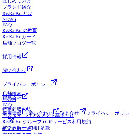
はじめての方
徒歩4分京王線「つつじヶ丘駅」徒歩8分◆TEL042-426-7587
試しください(^^♪【7月19日】空き時間 10:10～ 17:10～
ブランド紹介
(店舗)03-4540-6336 (予約センター)◆営業時間10:00～21:00(最
(ペアも可)【7月20日】空き時間 10:10～ 15:30～ 17:40～
Re.Ra.Ku とは
終受付20:30)*-----------------------------------------------*
【7月21日】空き時間 10:10～ 11：40～ 19：00
NEWS
FAQ
～ Re.Ra.Kuキテラタウン調布店は元気に皆さんのご来店を
Re.Ra.Ku の教育
お待ちしております！*-----------------------------------------------*マ
Re.Ra.Kuカード
ッサージ・エステファンにオススメ♪リラク系ボディケア＆
店舗ブログ一覧
肩甲骨ストレッチでキレイと健康を手に入れよう！
【Re.Ra.Kuキテラタウン調布店】東京都調布市菊野台1-33
キテラタウン調布1F※調布自動車学校の隣です◆アクセス
採用情報
☆調布駅より電車で5分☆京王線「柴崎駅」徒歩4分京王線
「つつじヶ丘駅」徒歩8分◆TEL042-426-7587 (店舗)03-4540-
問い合わせ
6336 (予約センター)◆営業時間10:00～21:00(最終受付
20:30)*-----------------------------------------------*
プライバシーポリシー
店舗検索
運営会社
NEWS
FAQ
特定商取引法
採用情報
問い合わせ
運営会社
プライバシーポリシ
カスタマーハラスメント基本方針
Re.Ra.Ku グループ eGiftサービス利用規約
ー
ギフトカード利用約款
特定商取引法