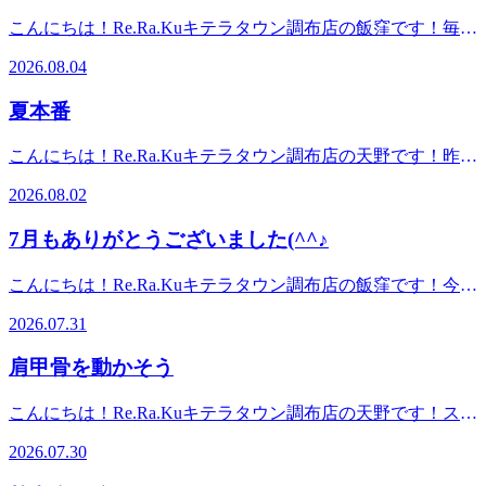
こんにちは！Re.Ra.Kuキテラタウン調布店の飯窪です！毎日
の生活の中で、利き手ばかり使っていませんか？字を書く、
2026.08.04
スマートフォンを操作する、バッグを持つなど、何気ない動
作でも利き手を使う機会は意外と多いもです。同じ側ばかり
夏本番
使い続けると、体のバランスが崩れやすくなり、首や肩、腰
のお疲れなどに繋がることもあります。たまには反対の手で
こんにちは！Re.Ra.Kuキテラタウン調布店の天野です！昨日
持ってみたり、バッグをかける肩を変えてみたりと、小さな
より8月に入りましたがお過ごしでしょうか。夏も本番にな
工夫を取り入れるだけでも身体の負担を分散しやすくなりま
2026.08.02
り暑い日が続いてますね。そんな暑い時期にピッタリな【爽
す！最初は違和感がとてもあるかと思いますが…普段のちょ
快ヘッドスパ】は引き続き行っております！マイナス5℃炭
っとしたクセを意識してみるのもおすすめです(^○^)ぜひ試
7月もありがとうございました(^^♪
酸泡を使用するヘッドスパでひんやりシュワシュワな炭酸泡
してみてくださいね！【8/5の空き時間】10：10～ 11：00
で頭周りをよりスッキリしてみませんか？また当店ではフッ
～【8/6の空き時間】10：10～ 19：30～ Re.Ra.Kuキテラタ
こんにちは！Re.Ra.Kuキテラタウン調布店の飯窪です！今日
トコース、ハンドケアなどにもこの炭酸泡をご利用できま
ウン調布店は元気に皆さんのご来店をお待ちしております！
で7月も終わりですね。今月もたくさんのお客様にご来店い
す！足、腕もよりスッキリできます！この機会にぜひ体験し
2026.07.31
*-----------------------------------------------*マッサージ・エステファ
ただき、ありがとうございました！明日からはあっという間
てみて下さい！※爽快ヘッドスパ、爽快ハンドケアはオプシ
ンにオススメ♪リラク系ボディケア＆肩甲骨ストレッチでキ
に8月です(^^;8月は花火大会やお祭りなど夏ならではのイベ
ョンメニューの為単品での提供はしていませんのでご了承く
肩甲骨を動かそう
レイと健康を手に入れよう！【Re.Ra.Kuキテラタウン調布
ントがたくさんですね！これからさらに暑い日が続く予報な
ださい。Re.Ra.Kuキテラタウン調布店は元気に皆さんのご来
店】東京都調布市菊野台1-33 キテラタウン調布1F※調布自
ので、熱中症対策はもちろん、疲れを溜め込まない事も大切
店をお待ちしております！*----------------------------------------------
こんにちは！Re.Ra.Kuキテラタウン調布店の天野です！スマ
動車学校の隣です◆アクセス☆調布駅より電車で5分☆京王
です。当店でぜひ、お身体のメンテナンス、リフレッシュし
-*マッサージ・エステファンにオススメ♪リラク系ボディケ
ホやパソコンの長時間の利用が身近になった現代人にとって
線「柴崎駅」徒歩4分京王線「つつじヶ丘駅」徒歩8分
にいらしてくださいね(^^♪【本日7/31の空き時間】12：00
2026.07.30
ア＆肩甲骨ストレッチでキレイと健康を手に入れよう！
や目の疲れや肩こりが身近になっています。さらに夏になる
◆TEL042-426-7587 (店舗)◆営業時間10:00～21:00(最終受付
～ 16：40～【8/1の空き時間】13：20～【8/2の空き時間】
【Re.Ra.Kuキテラタウン調布店】東京都調布市菊野台1-33
と暑さのせいで動きたくなくない、エアコンなど冷たい風に
20:30)*-----------------------------------------------*