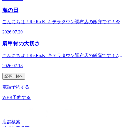
続くと、シャワーのみになる方が多いかと思います。しか
ンター)◆営業時間10:00～21:00(最終受付20:30)*------------------
-----------------------------*
時間12:10～ 18:30～ Re.Ra.Kuキテラタウン調布店は元気に
し、夏でも湯船に入る事で身体には嬉しい事があるんで
-----------------------------*
海の日
皆さんのご来店をお待ちしております！*---------------------------
す！！1：夏は冷房などでどうしても身体が冷えてしまいま
--------------------*マッサージ・エステファンにオススメ♪リラ
す。また、体温調整をしてくれる自律神経もどうしても乱れ
こんにちは！Re.Ra.Kuキテラタウン調布店の飯窪です！今日
ク系ボディケア＆肩甲骨ストレッチでキレイと健康を手に入
やすくなってしまいます。しかし血液の流れがスムーズにな
は海の日ですね！海の日は、海の恵みに感謝し、海洋国家と
れよう！【Re.Ra.Kuキテラタウン調布店】東京都調布市菊野
る事で、自律神経が整いやすくなります。2：だるさを軽く
2026.07.20
しての日本の繁栄を願う日として定められた祝日です。夏の
台1-33 キテラタウン調布1F※調布自動車学校の隣です◆ア
する特に湯船に入っている時にポンプの役割をしているふく
レジャーシーズンの始まりを感じる日でもありますね(^^♪海
クセス☆調布駅より電車で5分☆京王線「柴崎駅」徒歩4分京
らはぎを揉みほぐすのがオススメです。3：汗をかく練習に
肩甲骨の大切さ
やプール、お出かけを楽しむ方も多いと思いますが、暑さや
王線「つつじヶ丘駅」徒歩8分◆TEL042-426-7587 (店舗)03-
なる湯船に入ることで、汗をかくことで発汗する力が高まり
紫外線、長時間の移動などで気付かないうちに身体にお疲れ
4540-6336 (予約センター)◆営業時間10:00～21:00(最終受付
ます是非、皆さんも無理のない程度で湯船に入り夏の暑さに
こんにちは！Re.Ra.Kuキテラタウン調布店の飯窪です！7月
が溜まりやすくなります。たくさん遊んだあとは、しっかり
20:30)*-----------------------------------------------*
負けないお身体づくりしましょう。皆さまのご来店心よりお
も中旬に入り、夏本番の暑さが増えてきましたね。本日は、
身体を休めてケアをすることも大切です(^^)/身体が重い、疲
2026.07.18
待ちしております。
当店でも多くのお客様にご好評をいただいている「肩甲骨は
れをスッキリさせたいという方は、ぜひリラックスしにいら
がし」についてご紹介します！肩甲骨には、首、肩、腕、背
してくださいね！ 【7月21日】空き時間10:10～ 11:40～
記事一覧へ
中、腰につながる17種類の筋肉がついていて、上半身の筋肉
19:00～【7月22日】空き時間10:10～ 12：00～【7/23日】空
の中継地点を担ってる大切なポイントとなります。デスクワ
電話予約する
き時間比較的ご案内可能です。Re.Ra.Kuキテラタウン調布店
ークやスマートフォンの使用などで同じ姿勢が続くと、肩甲
は元気に皆さんのご来店をお待ちしております！*--------------
骨を動かす機会が少なくなり、首や肩周りに負担がかかりや
WEB予約する
---------------------------------*マッサージ・エステファンにオスス
すくなることがあります。当店では、肩甲骨そのものはもち
メ♪リラク系ボディケア＆肩甲骨ストレッチでキレイと健康
ろん、肩甲骨の周囲の筋肉にもアプローチしながら施術をし
を手に入れよう！【Re.Ra.Kuキテラタウン調布店】東京都調
ていきます。無理に強く動かすのではなく、お身体の状態を
布市菊野台1-33 キテラタウン調布1F※調布自動車学校の隣
確認しながら行っていきますので、ご安心ください(^○^)肩
店舗検索
です◆アクセス☆調布駅より電車で5分☆京王線「柴崎駅」
甲骨はもちろん、首や肩などの上半身が気になる方はぜひお