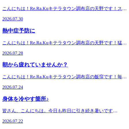
ださい。Re.Ra.Kuキテラタウン調布店は元気に皆さんのご来
店】東京都調布市菊野台1-33 キテラタウン調布1F※調布自
ので、熱中症対策はもちろん、疲れを溜め込まない事も大切
店をお待ちしております！*----------------------------------------------
こんにちは！Re.Ra.Kuキテラタウン調布店の天野です！スマ
動車学校の隣です◆アクセス☆調布駅より電車で5分☆京王
です。当店でぜひ、お身体のメンテナンス、リフレッシュし
-*マッサージ・エステファンにオススメ♪リラク系ボディケ
ホやパソコンの長時間の利用が身近になった現代人にとって
線「柴崎駅」徒歩4分京王線「つつじヶ丘駅」徒歩8分
にいらしてくださいね(^^♪【本日7/31の空き時間】12：00
2026.07.30
ア＆肩甲骨ストレッチでキレイと健康を手に入れよう！
や目の疲れや肩こりが身近になっています。さらに夏になる
◆TEL042-426-7587 (店舗)◆営業時間10:00～21:00(最終受付
～ 16：40～【8/1の空き時間】13：20～【8/2の空き時間】
【Re.Ra.Kuキテラタウン調布店】東京都調布市菊野台1-33
と暑さのせいで動きたくなくない、エアコンなど冷たい風に
20:30)*-----------------------------------------------*
11：40～ Re.Ra.Kuキテラタウン調布店は元気に皆さんのご
熱中症予防に
キテラタウン調布1F※調布自動車学校の隣です◆アクセス
あたり血流が低下し肩こりなどに繋がります。肩こりの解消
来店をお待ちしております！*-------------------------------------------
☆調布駅より電車で5分☆京王線「柴崎駅」徒歩4分京王線
には肩甲骨周りの筋肉をほぐすことが重要です。筋肉は動か
----*マッサージ・エステファンにオススメ♪リラク系ボディ
こんにちは！Re.Ra.Kuキテラタウン調布店の天野です！猛暑
「つつじヶ丘駅」徒歩8分◆TEL042-426-7587 (店舗)03-4540-
さないと硬くなっていき血流が滞りやすくなります。肩甲骨
ケア＆肩甲骨ストレッチでキレイと健康を手に入れよう！
日が続き熱中症のリスクがますます高まっています。水分補
6336 (予約センター)◆営業時間10:00～21:00(最終受付
がしっかり機能することで腕や肩がスムーズに動き姿勢も良
2026.07.28
【Re.Ra.Kuキテラタウン調布店】東京都調布市菊野台1-33
給やエアコンや扇風機などを使って室内環境を整えるなど対
20:30)*-----------------------------------------------*
くなります。そこで自宅で1日数分で出来る肩甲骨の運動の1
キテラタウン調布1F※調布自動車学校の隣です◆アクセス
策はしているかと思います。そんな中リラクゼーションでお
つををご紹介します。1.椅子に座った状態で両手を肩に上に
朝から疲れていませんか？
☆調布駅より電車で5分☆京王線「柴崎駅」徒歩4分京王線
身体を整えるのも熱中症予防に繋がります！暑さやストレス
軽く添えます。2.その状態のまま肘で円を描くイメージで肩
「つつじヶ丘駅」徒歩8分◆TEL042-426-7587 (店舗)03-4540-
で身体は緊張し血流やリンパの流れが悪くなり体温調整機能
を回します。このとき大きく回す事を意識しましょう。3.反
こんにちは！Re.Ra.Kuキテラタウン調布店の飯窪です！毎日
6336 (予約センター)◆営業時間10:00～21:00(最終受付
が乱れてしまいます。お身体をほぐすことにより身体の緊張
対回しも同じように行いましょう。これを1日10回×2～3セ
暑い日が続いていますね。地域によっては、40℃を超えてい
20:30)*-----------------------------------------------*
を和らげ血行をよくすことで自然な体温調整が可能になりま
2026.07.24
ット取り入れるだけで肩甲骨の動きは徐々に改善していきま
るところもあり、本格的な夏を感じます。そんな暑い日が続
す。そして自律神経も整うことにより身体の状態が安定し熱
す。ぜひ毎日の習慣にしてみてください！Re.Ra.Kuでは肩甲
くと、夜も寝苦しくなり、睡眠の質が下がりやすくなりま
中症のリスクを下げる効果も期待できます！熱中症対策の一
身体を冷やす箇所♪
骨にポイントをおいて筋肉を効率よくほぐしていきます。
す。「しっかり寝たはずなのに朝から体がだるい…」「疲れ
つとしてリラクゼーションを取り入れてみませんか？
Re.Ra.Kuキテラタウン調布店は元気に皆さんのご来店をお待
が取れない」と感じる方も多いのではないでしょうか。夏は
Re.Ra.Kuキテラタウン調布店は元気に皆さんのご来店をお待
皆さん、こんにちは。今日も昨日に引き続き暑いです
ちしております！*-----------------------------------------------*マッサ
暑さだけでなく、冷房による冷えや室内外の気温差などで、
ちしております！*-----------------------------------------------*マッサ
ね・・・。昨日は、全国的に気温も高く熱中症になってしま
ージ・エステファンにオススメ♪リラク系ボディケア＆肩甲
体に思ってる以上の負担がかかっています。朝からスッキリ
2026.07.22
ージ・エステファンにオススメ♪リラク系ボディケア＆肩甲
った方も多かったようなので、皆さんも熱中症には気をつけ
骨ストレッチでキレイと健康を手に入れよう！【Re.Ra.Kuキ
過ごすためにも、こまめな水分補給や十分な休息を心がけ、
骨ストレッチでキレイと健康を手に入れよう！【Re.Ra.Kuキ
て下さい。もし暑さなので身体に異変がありましたら下記の