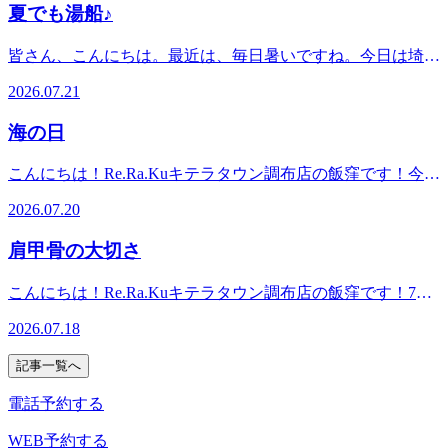
テラタウン調布店】東京都調布市菊野台1-33 キテラタウン
お疲れが溜まっていると感じた時は、お身体をほぐして、リ
夏でも湯船♪
テラタウン調布店】東京都調布市菊野台1-33 キテラタウン
部位を冷やしてみて下さい。1：両側の首筋2：わきの下3：
調布1F※調布自動車学校の隣です◆アクセス☆調布駅より
フレッシュするのもオススメです(*^^*)当店では、お身体の
調布1F※調布自動車学校の隣です◆アクセス☆調布駅より
足の付け根また、水でぬらしうちわで仰いだりする事も暑い
電車で5分☆京王線「柴崎駅」徒歩4分京王線「つつじヶ丘
状態に合わせたコースをご提案いたしますので、お気軽にご
皆さん、こんにちは。最近は、毎日暑いですね。今日は埼玉
電車で5分☆京王線「柴崎駅」徒歩4分京王線「つつじヶ丘
体を冷やしてくれます。皆さんも、是非お試しください。皆
駅」徒歩8分◆TEL042-426-7587 (店舗)03-4540-6336 (予約セ
相談ください！【7月25日】空き時間10:10～ 13:50～【7月
の熊谷で最高気温が40℃いったそうです・・・。暑い日々が
駅」徒歩8分◆TEL042-426-7587 (店舗)03-4540-6336 (予約セ
様のご来店心よりお待ちしております。
ンター)◆営業時間10:00～21:00(最終受付20:30)*------------------
2026.07.21
26日】空き時間12:10～ 13:30～ 17:10～【7月27日】空き
続くと、シャワーのみになる方が多いかと思います。しか
ンター)◆営業時間10:00～21:00(最終受付20:30)*------------------
-----------------------------*
時間12:10～ 18:30～ Re.Ra.Kuキテラタウン調布店は元気に
し、夏でも湯船に入る事で身体には嬉しい事があるんで
-----------------------------*
海の日
皆さんのご来店をお待ちしております！*---------------------------
す！！1：夏は冷房などでどうしても身体が冷えてしまいま
--------------------*マッサージ・エステファンにオススメ♪リラ
す。また、体温調整をしてくれる自律神経もどうしても乱れ
こんにちは！Re.Ra.Kuキテラタウン調布店の飯窪です！今日
ク系ボディケア＆肩甲骨ストレッチでキレイと健康を手に入
やすくなってしまいます。しかし血液の流れがスムーズにな
は海の日ですね！海の日は、海の恵みに感謝し、海洋国家と
れよう！【Re.Ra.Kuキテラタウン調布店】東京都調布市菊野
る事で、自律神経が整いやすくなります。2：だるさを軽く
2026.07.20
しての日本の繁栄を願う日として定められた祝日です。夏の
台1-33 キテラタウン調布1F※調布自動車学校の隣です◆ア
する特に湯船に入っている時にポンプの役割をしているふく
レジャーシーズンの始まりを感じる日でもありますね(^^♪海
クセス☆調布駅より電車で5分☆京王線「柴崎駅」徒歩4分京
らはぎを揉みほぐすのがオススメです。3：汗をかく練習に
肩甲骨の大切さ
やプール、お出かけを楽しむ方も多いと思いますが、暑さや
王線「つつじヶ丘駅」徒歩8分◆TEL042-426-7587 (店舗)03-
なる湯船に入ることで、汗をかくことで発汗する力が高まり
紫外線、長時間の移動などで気付かないうちに身体にお疲れ
4540-6336 (予約センター)◆営業時間10:00～21:00(最終受付
ます是非、皆さんも無理のない程度で湯船に入り夏の暑さに
こんにちは！Re.Ra.Kuキテラタウン調布店の飯窪です！7月
が溜まりやすくなります。たくさん遊んだあとは、しっかり
20:30)*-----------------------------------------------*
負けないお身体づくりしましょう。皆さまのご来店心よりお
も中旬に入り、夏本番の暑さが増えてきましたね。本日は、
身体を休めてケアをすることも大切です(^^)/身体が重い、疲
2026.07.18
待ちしております。
当店でも多くのお客様にご好評をいただいている「肩甲骨は
れをスッキリさせたいという方は、ぜひリラックスしにいら
がし」についてご紹介します！肩甲骨には、首、肩、腕、背
してくださいね！ 【7月21日】空き時間10:10～ 11:40～
記事一覧へ
中、腰につながる17種類の筋肉がついていて、上半身の筋肉
19:00～【7月22日】空き時間10:10～ 12：00～【7/23日】空
の中継地点を担ってる大切なポイントとなります。デスクワ
電話予約する
き時間比較的ご案内可能です。Re.Ra.Kuキテラタウン調布店
ークやスマートフォンの使用などで同じ姿勢が続くと、肩甲
は元気に皆さんのご来店をお待ちしております！*--------------
骨を動かす機会が少なくなり、首や肩周りに負担がかかりや
WEB予約する
---------------------------------*マッサージ・エステファンにオスス