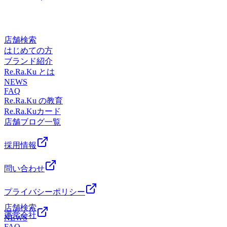
すくなることがあります。当店では、肩甲骨そのものはもち
メ♪リラク系ボディケア＆肩甲骨ストレッチでキレイと健康
ろん、肩甲骨の周囲の筋肉にもアプローチしながら施術をし
を手に入れよう！【Re.Ra.Kuキテラタウン調布店】東京都調
ていきます。無理に強く動かすのではなく、お身体の状態を
布市菊野台1-33 キテラタウン調布1F※調布自動車学校の隣
確認しながら行っていきますので、ご安心ください(^○^)肩
店舗検索
です◆アクセス☆調布駅より電車で5分☆京王線「柴崎駅」
甲骨はもちろん、首や肩などの上半身が気になる方はぜひお
はじめての方
徒歩4分京王線「つつじヶ丘駅」徒歩8分◆TEL042-426-7587
試しください(^^♪【7月19日】空き時間 10:10～ 17:10～
ブランド紹介
(店舗)03-4540-6336 (予約センター)◆営業時間10:00～21:00(最
(ペアも可)【7月20日】空き時間 10:10～ 15:30～ 17:40～
Re.Ra.Ku とは
終受付20:30)*-----------------------------------------------*
【7月21日】空き時間 10:10～ 11：40～ 19：00
NEWS
FAQ
～ Re.Ra.Kuキテラタウン調布店は元気に皆さんのご来店を
Re.Ra.Ku の教育
お待ちしております！*-----------------------------------------------*マ
Re.Ra.Kuカード
ッサージ・エステファンにオススメ♪リラク系ボディケア＆
店舗ブログ一覧
肩甲骨ストレッチでキレイと健康を手に入れよう！
【Re.Ra.Kuキテラタウン調布店】東京都調布市菊野台1-33
キテラタウン調布1F※調布自動車学校の隣です◆アクセス
採用情報
☆調布駅より電車で5分☆京王線「柴崎駅」徒歩4分京王線
「つつじヶ丘駅」徒歩8分◆TEL042-426-7587 (店舗)03-4540-
問い合わせ
6336 (予約センター)◆営業時間10:00～21:00(最終受付
20:30)*-----------------------------------------------*
プライバシーポリシー
店舗検索
運営会社
NEWS
FAQ