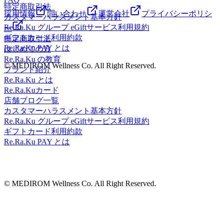
特定商取引法
採用情報
問い合わせ
運営会社
プライバシーポリシ
カスタマーハラスメント基本方針
Re.Ra.Ku グループ eGiftサービス利用規約
ー
ギフトカード利用約款
特定商取引法
Re.Ra.Ku PAY とは
はじめての方
Re.Ra.Ku の教育
© MEDIROM Wellness Co. All Right Reserved.
ブランド紹介
Re.Ra.Ku とは
Re.Ra.Kuカード
店舗ブログ一覧
カスタマーハラスメント基本方針
Re.Ra.Ku グループ eGiftサービス利用規約
ギフトカード利用約款
Re.Ra.Ku PAY とは
© MEDIROM Wellness Co. All Right Reserved.