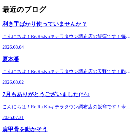
最近のブログ
利き手ばかり使っていませんか？
こんにちは！Re.Ra.Kuキテラタウン調布店の飯窪です！毎日
の生活の中で、利き手ばかり使っていませんか？字を書く、
2026.08.04
スマートフォンを操作する、バッグを持つなど、何気ない動
作でも利き手を使う機会は意外と多いもです。同じ側ばかり
夏本番
使い続けると、体のバランスが崩れやすくなり、首や肩、腰
のお疲れなどに繋がることもあります。たまには反対の手で
こんにちは！Re.Ra.Kuキテラタウン調布店の天野です！昨日
持ってみたり、バッグをかける肩を変えてみたりと、小さな
より8月に入りましたがお過ごしでしょうか。夏も本番にな
工夫を取り入れるだけでも身体の負担を分散しやすくなりま
2026.08.02
り暑い日が続いてますね。そんな暑い時期にピッタリな【爽
す！最初は違和感がとてもあるかと思いますが…普段のちょ
快ヘッドスパ】は引き続き行っております！マイナス5℃炭
っとしたクセを意識してみるのもおすすめです(^○^)ぜひ試
7月もありがとうございました(^^♪
酸泡を使用するヘッドスパでひんやりシュワシュワな炭酸泡
してみてくださいね！【8/5の空き時間】10：10～ 11：00
で頭周りをよりスッキリしてみませんか？また当店ではフッ
～【8/6の空き時間】10：10～ 19：30～ Re.Ra.Kuキテラタ
こんにちは！Re.Ra.Kuキテラタウン調布店の飯窪です！今日
トコース、ハンドケアなどにもこの炭酸泡をご利用できま
ウン調布店は元気に皆さんのご来店をお待ちしております！
で7月も終わりですね。今月もたくさんのお客様にご来店い
す！足、腕もよりスッキリできます！この機会にぜひ体験し
2026.07.31
*-----------------------------------------------*マッサージ・エステファ
ただき、ありがとうございました！明日からはあっという間
てみて下さい！※爽快ヘッドスパ、爽快ハンドケアはオプシ
ンにオススメ♪リラク系ボディケア＆肩甲骨ストレッチでキ
に8月です(^^;8月は花火大会やお祭りなど夏ならではのイベ
ョンメニューの為単品での提供はしていませんのでご了承く
肩甲骨を動かそう
レイと健康を手に入れよう！【Re.Ra.Kuキテラタウン調布
ントがたくさんですね！これからさらに暑い日が続く予報な