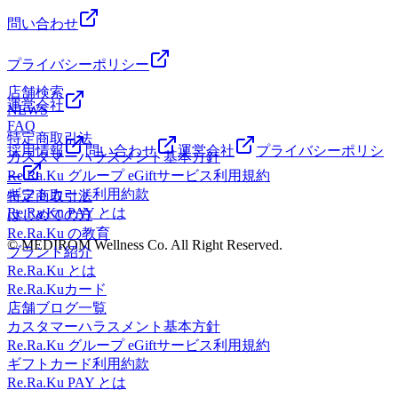
問い合わせ
プライバシーポリシー
店舗検索
運営会社
NEWS
FAQ
特定商取引法
採用情報
問い合わせ
運営会社
プライバシーポリシ
カスタマーハラスメント基本方針
Re.Ra.Ku グループ eGiftサービス利用規約
ー
ギフトカード利用約款
特定商取引法
Re.Ra.Ku PAY とは
はじめての方
Re.Ra.Ku の教育
© MEDIROM Wellness Co. All Right Reserved.
ブランド紹介
Re.Ra.Ku とは
Re.Ra.Kuカード
店舗ブログ一覧
カスタマーハラスメント基本方針
Re.Ra.Ku グループ eGiftサービス利用規約
ギフトカード利用約款
Re.Ra.Ku PAY とは