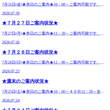
中●ペアでご予約のお客様へお知らせペアで同時で施術希望
やしすぎないようにしていきましょう！！ ★夏季限定オプ
7月31日(金)★本日のご案内★10：00～ご案内可能です。★
酸スプレー（アロマの香り付き）で頭皮を刺激していきま
の場合は、午前中～夕方のお時間帯がご案内しやすいお時間
ション：爽快ヘッドスパ★期間：9月末まで内容：目や頭を
ペアでのご案内★12：00～ご案内可能です。●ペアでご予約
す。今年のアロマはリモーネ（柑橘系）.ラベンダー（フロ
となってます。事前にご予約をしていただくと、確実にご案
2026.07.30
タオルの上からほぐしていき、冷感の炭酸スプレー（アロマ
のお客様へお知らせペアで同時で施術希望の場合は、午前中
ーラル系）の2種類。肩くび、目や頭のお疲れが強い方、リ
内可能です。皆様のご来店お待ちしております。 ---------------
の香り付き）で頭皮を刺激していきます。今年のアロマはリ
～夕方のお時間帯がご案内しやすいお時間となってます。事
ラックスしたい方におすすめのオプションです。炭酸泡のぱ
-------------------- こんにちは。リラクジョイナステラス二俣川
★７月２７日ご案内状況★
モーネ（柑橘系）.ラベンダー（フローラル系）の2種類。肩
前にご予約をしていただくと、確実にご案内可能です。皆様
ちぱち感が頭皮の血行促進を促し、アロマの香りでリラック
店です。暑い日が続いていますね💦気温と湿度が高いと熱中
くび、目や頭のお疲れが強い方、リラックスしたい方におす
のご来店お待ちしております。 ----------------------------------- こ
ス♪極上のひんやり.すっきり感.リラックスを体感下さい😊
症になりやすくなってます。ここ最近、毎日のように熱中症
7月27日(月)★本日のご案内★13：20～ご案内可能です。★
すめのオプションです。炭酸泡のぱちぱち感が頭皮の血行促
んにちは。リラクジョイナステラス二俣川店です。ここ最近
※爽快ヘッドスパはオプションメニュ―です。通常コース
で倒れた、亡くなった方の報道が出ています。改めて、熱中
ペアでのご案内★お問い合わせ下さいキャンセル待ちや別日
進を促し、アロマの香りでリラックス♪極上のひんやり.すっ
の湿度と暑さで何となく怠い、身体が疲れたという方も多い
（フットケアorボディケア）に組み合わせてご案内可能で
2026.07.26
症にならないための対策をして暑い夏を乗りましょう！！〇
のご予約も承ります。ご予約は電話またはアプリ、LINE、
きり感.リラックスを体感下さい😊※爽快ヘッドスパはオプ
のでないでしょうか？気温が２９℃以上、湿度が75％を超え
す。爽快SETコース（50分/70分/90分）はコース内に爽快ヘ
熱中症とは熱中症は、高温多湿な環境下で体温調節がうまく
ネットから出来ます。●ペアでご予約のお客様へお知らせペ
ションメニュ―です。通常コース（フットケアorボディケ
ると不快と感じる方が多いようです。エアコンのドライ機能
ッドスパが組み込まれています。 皆様のご予約、ご来店お
★７月２６日ご案内状況★
働かず、体内に熱がこもることで起こる健康障害です。熱中
アで同時で施術希望の場合は、午前中～夕方のお時間帯がご
ア）に組み合わせてご案内可能です。爽快SETコース（50
や除湿機で湿度を下げるだけでも、ムシムシとした感じが軽
待ちしております。
症の定義熱中症とは、暑さによって体温が上昇し、体の調節
案内しやすいお時間となってます。事前にご予約をしていた
分/70分/90分）はコース内に爽快ヘッドスパが組み込まれて
減できます。🍧外出時の対策🍧首元を冷やす、ゆったりとし
7月26日(日)★本日のご案内★11：00～ご案内可能です。★
機能が追いつかなくなる状態を指します。屋外だけでなく、
だくと、確実にご案内可能です。皆様のご来店お待ちしてお
います。 皆様のご予約、ご来店お待ちしております
た服、速乾性のある服、熱を吸収する黒色系の服以外を着
ペアでのご案内★11：30～ご案内可能です。●ペアでご予約
室内でも発症することがあり、場合によっては命に関わる重
ります。-----------------------------------こんにちは。リラクジョイ
2026.07.25
用、日傘、帽子で直射日光に当たらないようにするなどが有
のお客様へお知らせペアで同時で施術希望の場合は、午前中
篤な症状を引き起こすこともあります。体温調節がうまく働
ナステラス二俣川店です。実は夏になると脂肪を燃やしにく
効です。暑い日の対策として試してみてください！！疲れや
～夕方のお時間帯がご案内しやすいお時間となってます。事
かないと、体内に熱が蓄積され、めまいや頭痛、吐き気、筋
くなることをご存じですか？外に出たり、少し動くと汗がた
★週末のご案内状況★
怠さを早めに流し健康へ♪皆様のご予約、ご来店お待ちして
前にご予約をしていただくと、確実にご案内可能です。皆様
肉のけいれんなどの症状が現れます。対策は⁠涼しい環境、服
くさん出ているのを見て、痩せていると思うのも無理はあり
おります
のご来店お待ちしております。 ----------------------------------- こ
装水分.塩分補給日傘や帽子などの活用などその中で水分補
ません。ですが、それは脂肪が燃えているのではなく、水分
7月25日(土)★本日のご案内★10：00～４０分12：20～全て
んにちは。リラクジョイナステラス二俣川店です。ここ最近
給について熱中症が疑われるときの対処法として、こまめな
が出ているだけ。浮腫みがすっきりして痩せたと思うかもし
のコースご案内可能です。★ペアでのご案内★12：40～ご案
の湿度と暑さで何となく怠い、身体がつかれたという方も多
水分補給が挙げられます。水分補給は大切なことですが、水
2026.07.24
れませんが、また水分を摂ると元通りになってしまうはかな
内可能です。---------------------------------------7月26日(日)★本日
いのでないでしょうか？気温が２９℃以上、湿度が75％を超
分だけを補給しているとかえって症状を悪化させることもあ
いものなのです。さらに夏は、体温維持をして身体を温める
のご案内★10：00～ご案内可能です。★ペアでのご案内
えると不快と感じる方が多いようです。エアコンのドライ機
るので注意が必要です。水分補給が熱中症の悪化につながる