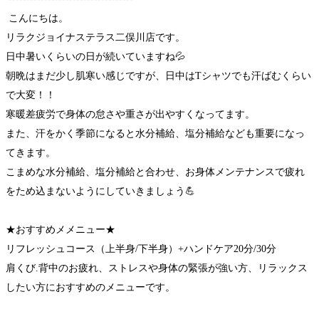
こんにちは。
リラクジョイナステラス二俣川店です。
日中暑いくらいの日が続いていますね💦
朝晩はまだ少し肌寒い感じですが、日中はTシャツでも汗ばむくらい
で大変！！
寒暖差疲労で身体の怠さや重さが出やすくなってます。
また、汗をかく季節になると水分補給、塩分補給なども重要になっ
てきます。
こまめな水分補給、塩分補給と合わせ、お身体メンテナンスで疲れ
をため込まないようにしていきましょう💪
★おすすめメメニュー★
リフレッシュコース（上半身/下半身）+ハンドケア20分/30分
肩くび.背中のお疲れ、ストレスや身体の緊張が強い方、リラックス
したい方におすすめのメニューです。