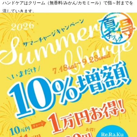
ハンドケアはクリーム（無香料/みかん/カモミール）で指～肘までを
流していきます。
手先に集中する抹消神経は脳とつながり、刺激すること脳に直接刺
激が伝わり血行促進とリラックス効果が期待できます😊
普段のケアにリラックス効果が高いハンドケアを組み合わせて腕、
肩くびのお疲れを撃退♪
この機会にお試し下さい！！
皆様のご予約、ご来店お待ちしております
WEB予約する
電話予約する
045-459-5887
最近のブログ
★8月7日ご案内状況★
8月7日(金)★本日のご案内★10：00～最大60分ご案内可能で