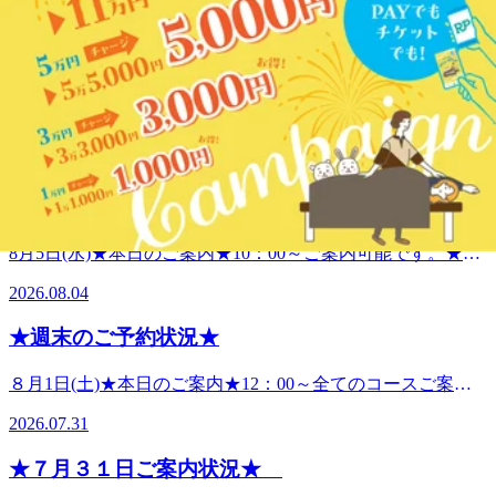
す。★ペアでのご案内★17：00～ご案内可能です。●ペアで
2026.08.06
ご予約のお客様へお知らせペアで同時で施術希望の場合は、
午前中～夕方のお時間帯がご案内しやすいお時間となってま
★本日のご案内状況★
す。事前にご予約をしていただくと、確実にご案内可能で
す。皆様のご来店お待ちしております。 ----------------------------
8月6日(木)★本日のご案内★10：30～ご案内可能です。★ペ
------- こんにちは。リラクジョイナステラス二俣川店です。
アでのご案内★12：00～ご案内可能です。●ペアでご予約の
ここ最近の湿度と暑さで何となく怠い、身体が疲れたという
2026.08.06
お客様へお知らせペアで同時で施術希望の場合は、午前中～
方も多いのでないでしょうか？気温が２９℃以上、湿度が
夕方のお時間帯がご案内しやすいお時間となってます。事前
75％を超えると不快と感じる方が多いようです。エアコンの
★８月５日ご案内状況★
にご予約をしていただくと、確実にご案内可能です。皆様の
ドライ機能や除湿機で湿度を下げるだけでも、ムシムシとし
ご来店お待ちしております。 ----------------------------------- こん
た感じが軽減できます。【快適と言われる温度】室温22～
8月5日(水)★本日のご案内★10：00～ご案内可能です。★ペ
にちは。リラクジョイナステラス二俣川店です。暑い日が続
24℃ 湿度40～60％室温の目安にしてみてください！！🍧外
アでのご案内★13：10～ご案内可能です。●ペアでご予約の
いていますね💦仕事疲れ.お出かけ疲れなど当店の施術は
2026.08.04
出時の対策🍧首元を冷やす、ゆったりとした服、速乾性のあ
お客様へお知らせペアで同時で施術希望の場合は、午前中～
様々なお疲れに対応することが出来ます！お身体全体をケア
る服、熱を吸収する黒色系の服以外を着用、日傘、帽子で直
夕方のお時間帯がご案内しやすいお時間となってます。事前
することはもちろんですが、特に肩、もしくは腰が疲れてい
★週末のご予約状況★
射日光に当たらないようにするなどが有効です。暑い日の対
にご予約をしていただくと、確実にご案内可能です。皆様の
る方に合わせた施術の用意があります。さらに、目の疲れが
策として試してみてください！！疲れや怠さを早めに流し健
ご来店お待ちしております。 ----------------------------------- こん
辛い、毎日手を酷使している、お腹の張りが気になるという
８月1日(土)★本日のご案内★12：00～全てのコースご案内
康へ♪皆様のご予約、ご来店お待ちしております
にちは。リラクジョイナステラス二俣川店です。暑い日も続
方にもオプションによる施術でこれらの疲れに対してケアを
可能です。★ペアでのご案内★14：40～３０分コース17：10
いていますが、気温の低い日もあり寒暖差でのお疲れが出や
2026.07.31
施すことも可能です！お客様の疲れに最適なコースをセッテ
～６０分コースご案内可能です。--------------------------------------
すくなってます。室内外での温度差、仕事疲れ、長時間同じ
ィングしお疲れを解消させる当店にぜひお越しになって下さ
-8月2日(日)★本日のご案内★17：00～ご案内可能です。★ペ
姿勢での作業などでのお疲れで身体の怠さ、重さへつながり
★７月３１日ご案内状況★
い！ ★夏季限定オプション：爽快ヘッドスパ★期間：9月末
アでのご案内★ご予約いっぱいの為、別日のご予約のみ受付
ます💦隙間時間に軽い運動やストレッチをしたり、身体を冷
まで内容：目や頭をタオルの上からほぐしていき、冷感の炭