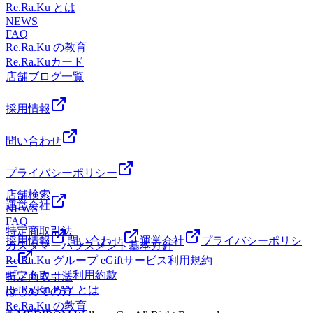
水分補給が逆に症状を悪化させたりすることもある―――？
ようにするなどが有効です。暑い日の対策として試してみて
Re.Ra.Ku とは
ぶ熱中症医薬品マイボトルドリンクここがポイント！熱中症
好評だったため、今月7月31日まで延長が決定致しました。
高温多湿の屋内外で30分を超える長時間の労働やスポーツな
ください！！疲れや怠さを早めに流し健康へ♪皆様のご来店
NEWS
のときには、上手な水分・塩分補給がポイントです。水分だ
現在リラクpay登録のお客様は自動で適応されるクーポンコ
どにより汗を大量にかくと、体内の水分とともに塩分やミネ
FAQ
お待ちしております。★お知らせ★リラクpayチャージ増額
けでなく塩分も補給することで、症状の改善が期待できま
ードと入力するクーポンコードを適応後に1回限定で最大
ラルも奪われてしまいます。そこに水分補給だけを行うと、
Re.Ra.Ku の教育
キャンペーン7月17日までのカラダ応援キャンペーンがご好
す。塩分の補給には、塩分を含む飴・タブレットや梅干しな
42％チャージ額が増額されます。期間内に使い切れるチャー
血液中の塩分・ミネラル濃度（体内における塩分やミネラル
Re.Ra.Kuカード
評だったため、今月7月31日まで延長が決定致しました。現
どもよいでしょう。熱中症の症状が見られる際、意識がはっ
ジをしていつもよりお得にコースを受けていただくことが出
の割合）が低くなり、様々な熱中症の症状が出現します。熱
店舗ブログ一覧
在リラクpay登録のお客様は自動で適応されるクーポンコー
きりしない場合は大至急医療機関へ。意識がはっきりしてい
来ます。ぜひこの機会にリラクpayのチャージをしてお身体
中症の症状についてはこちらつまり、水分だけを補給するこ
ドと入力するクーポンコードを適応後に1回限定で最大42％
る場合は、涼しい日陰や屋内で適切な水分・塩分補給を行
メンテナンスをしていきましょう！！詳細はサマーチャージ
とがかえって、熱中症の発症へとつながったり、悪化させた
チャージ額が増額されます。期間内に使い切れるチャージを
採用情報
い、安静にすることで多くは改善します。いつもと違うなと
キャンペーンのPOP.店頭POPをご確認下さい。※リラクpay
りすることもあるのです。熱中症時の水分と塩分の補給の仕
していつもよりお得にコースを受けていただくことが出来ま
感じたり不安があったりするときには医療機関を受診しまし
の有効期限が150日となってます。 期限を切れるとチャー
方熱中症が疑われるときは、ただ水分を補給するのではな
す。ぜひこの機会にリラクpayのチャージをしてお身体メン
ょう。また、こまめな水分・塩分の補給は熱中症予防にも有
問い合わせ
ジが無くなってしまうのでご了承下さい。サマーチャージキ
く、塩分も一緒に補給することが重要です。自分で手軽に作
テナンスをしていきましょう！！詳細はサマーチャージキャ
効です。とりわけ1時間を超える長時間のスポーツなどの際
ャンペーンは9月23日まで自動適応中⭐【条件】期間内のチ
れる食塩水もよいでしょう。 目安として、1ℓの水に対して1
ンペーンのPOP.店頭POPをご確認下さい。※リラクpayの有
には、塩分に加え糖分の入ったスポーツドリンクなどでこま
プライバシーポリシー
ャージ：1万円以上で10％増額有効期限にご注意を！！ チ
～2gの食塩を加えます。 さらに、長時間のスポーツなどで
効期限が150日となってます。 期限を切れるとチャージが
めに水分補給することで、熱中症を予防しましょう。熱中症
ャージから150日 皆様のご予約、ご来店お待ちしております
失われた糖分を補い、エネルギーを補給するために砂糖など
店舗検索
無くなってしまうのでご了承下さい。サマーチャージキャン
対策の1つとして疲れを溜めないことも重要です！！疲れの
運営会社
を加えると、水分や塩分の吸収が良くなる上に、疲労回復に
NEWS
ペーンは9月23日まで自動適応中⭐【条件】期間内のチャー
蓄積は免疫低下や自律神経の乱れにもつながります。普段の
FAQ
もつながるのでより効果的です。 手早く塩分・糖分を一緒
熱中症対策に合わせ、お疲れが溜まる前のケアで身体の柔軟
ジ：1万円以上で10％増額有効期限にご注意を！！ チャー
特定商取引法
に補給できるスポーツドリンクなどによる水分補給もおすす
採用情報
問い合わせ
運営会社
プライバシーポリシ
性などを上げて健康に♪★夏季限定オプション：爽快ヘッド
ジから150日 皆様のご予約、ご来店お待ちしております
カスタマーハラスメント基本方針
めです。ただし、カフェインの入った飲み物は利尿作用が強
スパ★期間：9月末まで内容：目や頭をタオルの上からほぐ
Re.Ra.Ku グループ eGiftサービス利用規約
ー
くなるので避けましょう。水分・塩分補給にオススメ！スポ
していき、冷感の炭酸スプレー（アロマの香り付き）で頭皮
ギフトカード利用約款
特定商取引法
ーツドリンク塩分入りタブレットゼリー飲料塩こんぶ熱中症
を刺激していきます。今年のアロマはリモーネ（柑橘系）.
Re.Ra.Ku PAY とは
はじめての方
医薬品マイボトルドリンクここがポイント！熱中症のときに
ラベンダー（フローラル系）の2種類。肩くび、目や頭のお
Re.Ra.Ku の教育
は、上手な水分・塩分補給がポイントです。水分だけでなく