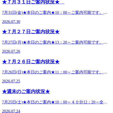
姿勢での作業などでのお疲れで身体の怠さ、重さへつながり
★７月３１日ご案内状況★
い！ ★夏季限定オプション：爽快ヘッドスパ★期間：9月末
アでのご案内★ご予約いっぱいの為、別日のご予約のみ受付
ます💦隙間時間に軽い運動やストレッチをしたり、身体を冷
まで内容：目や頭をタオルの上からほぐしていき、冷感の炭
中●ペアでご予約のお客様へお知らせペアで同時で施術希望
やしすぎないようにしていきましょう！！ ★夏季限定オプ
7月31日(金)★本日のご案内★10：00～ご案内可能です。★
酸スプレー（アロマの香り付き）で頭皮を刺激していきま
の場合は、午前中～夕方のお時間帯がご案内しやすいお時間
ション：爽快ヘッドスパ★期間：9月末まで内容：目や頭を
ペアでのご案内★12：00～ご案内可能です。●ペアでご予約
す。今年のアロマはリモーネ（柑橘系）.ラベンダー（フロ
となってます。事前にご予約をしていただくと、確実にご案
2026.07.30
タオルの上からほぐしていき、冷感の炭酸スプレー（アロマ
のお客様へお知らせペアで同時で施術希望の場合は、午前中
ーラル系）の2種類。肩くび、目や頭のお疲れが強い方、リ
内可能です。皆様のご来店お待ちしております。 ---------------
の香り付き）で頭皮を刺激していきます。今年のアロマはリ
～夕方のお時間帯がご案内しやすいお時間となってます。事
ラックスしたい方におすすめのオプションです。炭酸泡のぱ
-------------------- こんにちは。リラクジョイナステラス二俣川
★７月２７日ご案内状況★
モーネ（柑橘系）.ラベンダー（フローラル系）の2種類。肩
前にご予約をしていただくと、確実にご案内可能です。皆様
ちぱち感が頭皮の血行促進を促し、アロマの香りでリラック
店です。暑い日が続いていますね💦気温と湿度が高いと熱中
くび、目や頭のお疲れが強い方、リラックスしたい方におす
のご来店お待ちしております。 ----------------------------------- こ
ス♪極上のひんやり.すっきり感.リラックスを体感下さい😊
症になりやすくなってます。ここ最近、毎日のように熱中症
7月27日(月)★本日のご案内★13：20～ご案内可能です。★
すめのオプションです。炭酸泡のぱちぱち感が頭皮の血行促
んにちは。リラクジョイナステラス二俣川店です。ここ最近
※爽快ヘッドスパはオプションメニュ―です。通常コース
で倒れた、亡くなった方の報道が出ています。改めて、熱中
ペアでのご案内★お問い合わせ下さいキャンセル待ちや別日
進を促し、アロマの香りでリラックス♪極上のひんやり.すっ
の湿度と暑さで何となく怠い、身体が疲れたという方も多い
（フットケアorボディケア）に組み合わせてご案内可能で
2026.07.26
症にならないための対策をして暑い夏を乗りましょう！！〇
のご予約も承ります。ご予約は電話またはアプリ、LINE、
きり感.リラックスを体感下さい😊※爽快ヘッドスパはオプ
のでないでしょうか？気温が２９℃以上、湿度が75％を超え
す。爽快SETコース（50分/70分/90分）はコース内に爽快ヘ
熱中症とは熱中症は、高温多湿な環境下で体温調節がうまく
ネットから出来ます。●ペアでご予約のお客様へお知らせペ
ションメニュ―です。通常コース（フットケアorボディケ
ると不快と感じる方が多いようです。エアコンのドライ機能
ッドスパが組み込まれています。 皆様のご予約、ご来店お
★７月２６日ご案内状況★
働かず、体内に熱がこもることで起こる健康障害です。熱中
アで同時で施術希望の場合は、午前中～夕方のお時間帯がご
ア）に組み合わせてご案内可能です。爽快SETコース（50
や除湿機で湿度を下げるだけでも、ムシムシとした感じが軽
待ちしております。
症の定義熱中症とは、暑さによって体温が上昇し、体の調節
案内しやすいお時間となってます。事前にご予約をしていた
分/70分/90分）はコース内に爽快ヘッドスパが組み込まれて
減できます。🍧外出時の対策🍧首元を冷やす、ゆったりとし
7月26日(日)★本日のご案内★11：00～ご案内可能です。★
機能が追いつかなくなる状態を指します。屋外だけでなく、
だくと、確実にご案内可能です。皆様のご来店お待ちしてお
います。 皆様のご予約、ご来店お待ちしております
た服、速乾性のある服、熱を吸収する黒色系の服以外を着
ペアでのご案内★11：30～ご案内可能です。●ペアでご予約
室内でも発症することがあり、場合によっては命に関わる重
ります。-----------------------------------こんにちは。リラクジョイ
2026.07.25
用、日傘、帽子で直射日光に当たらないようにするなどが有
のお客様へお知らせペアで同時で施術希望の場合は、午前中
篤な症状を引き起こすこともあります。体温調節がうまく働
ナステラス二俣川店です。実は夏になると脂肪を燃やしにく
効です。暑い日の対策として試してみてください！！疲れや
～夕方のお時間帯がご案内しやすいお時間となってます。事
かないと、体内に熱が蓄積され、めまいや頭痛、吐き気、筋
くなることをご存じですか？外に出たり、少し動くと汗がた
★週末のご案内状況★
怠さを早めに流し健康へ♪皆様のご予約、ご来店お待ちして
前にご予約をしていただくと、確実にご案内可能です。皆様
肉のけいれんなどの症状が現れます。対策は⁠涼しい環境、服
くさん出ているのを見て、痩せていると思うのも無理はあり
おります
のご来店お待ちしております。 ----------------------------------- こ
装水分.塩分補給日傘や帽子などの活用などその中で水分補
ません。ですが、それは脂肪が燃えているのではなく、水分
7月25日(土)★本日のご案内★10：00～４０分12：20～全て
んにちは。リラクジョイナステラス二俣川店です。ここ最近
給について熱中症が疑われるときの対処法として、こまめな
が出ているだけ。浮腫みがすっきりして痩せたと思うかもし
のコースご案内可能です。★ペアでのご案内★12：40～ご案
の湿度と暑さで何となく怠い、身体がつかれたという方も多
水分補給が挙げられます。水分補給は大切なことですが、水
2026.07.24
れませんが、また水分を摂ると元通りになってしまうはかな
内可能です。---------------------------------------7月26日(日)★本日