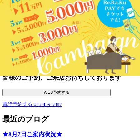
合わせてご案内可能です。
爽快SETコース（50分/70分/90分）はコース内に
爽快ヘッドスパが組み込まれています。
平日は通常価格よりお得に爽快ヘッドスパを受
けていただけます♪
この機会にお試しください。
皆様のご予約、ご来店お待ちしております
WEB予約する
電話予約する
045-459-5887
最近のブログ
★8月7日ご案内状況★