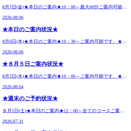
8月7日(金)★本日のご案内★10：00～最大60分ご案内可能で
す。★ペアでのご案内★17：00～ご案内可能です。●ペアで
2026.08.06
ご予約のお客様へお知らせペアで同時で施術希望の場合は、
午前中～夕方のお時間帯がご案内しやすいお時間となってま
★本日のご案内状況★
す。事前にご予約をしていただくと、確実にご案内可能で
す。皆様のご来店お待ちしております。 ----------------------------
8月6日(木)★本日のご案内★10：30～ご案内可能です。★ペ
------- こんにちは。リラクジョイナステラス二俣川店です。
アでのご案内★12：00～ご案内可能です。●ペアでご予約の
ここ最近の湿度と暑さで何となく怠い、身体が疲れたという
2026.08.06
お客様へお知らせペアで同時で施術希望の場合は、午前中～
方も多いのでないでしょうか？気温が２９℃以上、湿度が
夕方のお時間帯がご案内しやすいお時間となってます。事前
75％を超えると不快と感じる方が多いようです。エアコンの
★８月５日ご案内状況★
にご予約をしていただくと、確実にご案内可能です。皆様の
ドライ機能や除湿機で湿度を下げるだけでも、ムシムシとし
ご来店お待ちしております。 ----------------------------------- こん
た感じが軽減できます。【快適と言われる温度】室温22～
8月5日(水)★本日のご案内★10：00～ご案内可能です。★ペ
にちは。リラクジョイナステラス二俣川店です。暑い日が続
24℃ 湿度40～60％室温の目安にしてみてください！！🍧外
アでのご案内★13：10～ご案内可能です。●ペアでご予約の
いていますね💦仕事疲れ.お出かけ疲れなど当店の施術は
2026.08.04
出時の対策🍧首元を冷やす、ゆったりとした服、速乾性のあ
お客様へお知らせペアで同時で施術希望の場合は、午前中～
様々なお疲れに対応することが出来ます！お身体全体をケア
る服、熱を吸収する黒色系の服以外を着用、日傘、帽子で直
夕方のお時間帯がご案内しやすいお時間となってます。事前
することはもちろんですが、特に肩、もしくは腰が疲れてい
★週末のご予約状況★
射日光に当たらないようにするなどが有効です。暑い日の対
にご予約をしていただくと、確実にご案内可能です。皆様の
る方に合わせた施術の用意があります。さらに、目の疲れが
策として試してみてください！！疲れや怠さを早めに流し健
ご来店お待ちしております。 ----------------------------------- こん
辛い、毎日手を酷使している、お腹の張りが気になるという
８月1日(土)★本日のご案内★12：00～全てのコースご案内
康へ♪皆様のご予約、ご来店お待ちしております
にちは。リラクジョイナステラス二俣川店です。暑い日も続
方にもオプションによる施術でこれらの疲れに対してケアを
可能です。★ペアでのご案内★14：40～３０分コース17：10
いていますが、気温の低い日もあり寒暖差でのお疲れが出や
2026.07.31
施すことも可能です！お客様の疲れに最適なコースをセッテ
～６０分コースご案内可能です。--------------------------------------
すくなってます。室内外での温度差、仕事疲れ、長時間同じ
ィングしお疲れを解消させる当店にぜひお越しになって下さ
-8月2日(日)★本日のご案内★17：00～ご案内可能です。★ペ