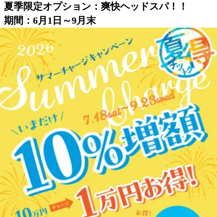
夏季限定オプション：爽快ヘッドスパ！！
期間：6月1日～9月末
内容：目や頭をタオルの上からほぐしていき、
冷感の炭酸スプレー（アロマの香り付き）で頭
皮を刺激していきます。
今年のアロマはリモーネ（柑橘系）.ラベンダー
（フローラル系）の2種類。
肩くび、目や頭のお疲れが強い方、リラックス
したい方におすすめのオプションです。
炭酸泡のぱちぱち感が頭皮の血行促進を促し、
アロマの香りでリラックス♪
極上のひんやり.すっきり感.リラックスを体感下
さい😊
※爽快ヘッドスパはオプションメニュ―です。
通常コース（フットケアorボディケア）に組み