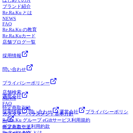
はじめての方
用が強くなるので避けましょう。水分・塩分補給にオスス
店お待ちしております。★お知らせ★リラクpayチャージ増
増額有効期限にご注意を！！ チャージから150日 皆様のご
とも？！水分補給はしていたはずなのに熱中症になったり、
黒色系の服以外を着用、日傘、帽子で直射日光に当たらない
ブランド紹介
メ！スポーツドリンク塩分入りタブレットゼリー飲料塩こん
額キャンペーン7月17日までのカラダ応援キャンペーンがご
予約、ご来店お待ちしております
水分補給が逆に症状を悪化させたりすることもある―――？
ようにするなどが有効です。暑い日の対策として試してみて
Re.Ra.Ku とは
ぶ熱中症医薬品マイボトルドリンクここがポイント！熱中症
好評だったため、今月7月31日まで延長が決定致しました。
高温多湿の屋内外で30分を超える長時間の労働やスポーツな
ください！！疲れや怠さを早めに流し健康へ♪皆様のご来店
NEWS
のときには、上手な水分・塩分補給がポイントです。水分だ
現在リラクpay登録のお客様は自動で適応されるクーポンコ
どにより汗を大量にかくと、体内の水分とともに塩分やミネ
FAQ
お待ちしております。★お知らせ★リラクpayチャージ増額
けでなく塩分も補給することで、症状の改善が期待できま
ードと入力するクーポンコードを適応後に1回限定で最大
ラルも奪われてしまいます。そこに水分補給だけを行うと、
Re.Ra.Ku の教育
キャンペーン7月17日までのカラダ応援キャンペーンがご好
す。塩分の補給には、塩分を含む飴・タブレットや梅干しな
42％チャージ額が増額されます。期間内に使い切れるチャー
血液中の塩分・ミネラル濃度（体内における塩分やミネラル
Re.Ra.Kuカード
評だったため、今月7月31日まで延長が決定致しました。現
どもよいでしょう。熱中症の症状が見られる際、意識がはっ
ジをしていつもよりお得にコースを受けていただくことが出
の割合）が低くなり、様々な熱中症の症状が出現します。熱
店舗ブログ一覧
在リラクpay登録のお客様は自動で適応されるクーポンコー
きりしない場合は大至急医療機関へ。意識がはっきりしてい
来ます。ぜひこの機会にリラクpayのチャージをしてお身体
中症の症状についてはこちらつまり、水分だけを補給するこ
ドと入力するクーポンコードを適応後に1回限定で最大42％
る場合は、涼しい日陰や屋内で適切な水分・塩分補給を行
メンテナンスをしていきましょう！！詳細はサマーチャージ
とがかえって、熱中症の発症へとつながったり、悪化させた
チャージ額が増額されます。期間内に使い切れるチャージを
採用情報
い、安静にすることで多くは改善します。いつもと違うなと
キャンペーンのPOP.店頭POPをご確認下さい。※リラクpay
りすることもあるのです。熱中症時の水分と塩分の補給の仕
していつもよりお得にコースを受けていただくことが出来ま
感じたり不安があったりするときには医療機関を受診しまし
の有効期限が150日となってます。 期限を切れるとチャー
方熱中症が疑われるときは、ただ水分を補給するのではな
す。ぜひこの機会にリラクpayのチャージをしてお身体メン
ょう。また、こまめな水分・塩分の補給は熱中症予防にも有
問い合わせ
ジが無くなってしまうのでご了承下さい。サマーチャージキ
く、塩分も一緒に補給することが重要です。自分で手軽に作
テナンスをしていきましょう！！詳細はサマーチャージキャ
効です。とりわけ1時間を超える長時間のスポーツなどの際
ャンペーンは9月23日まで自動適応中⭐【条件】期間内のチ
れる食塩水もよいでしょう。 目安として、1ℓの水に対して1
ンペーンのPOP.店頭POPをご確認下さい。※リラクpayの有
には、塩分に加え糖分の入ったスポーツドリンクなどでこま
プライバシーポリシー
ャージ：1万円以上で10％増額有効期限にご注意を！！ チ
～2gの食塩を加えます。 さらに、長時間のスポーツなどで
効期限が150日となってます。 期限を切れるとチャージが
めに水分補給することで、熱中症を予防しましょう。熱中症
ャージから150日 皆様のご予約、ご来店お待ちしております
失われた糖分を補い、エネルギーを補給するために砂糖など
店舗検索
無くなってしまうのでご了承下さい。サマーチャージキャン
対策の1つとして疲れを溜めないことも重要です！！疲れの
運営会社
を加えると、水分や塩分の吸収が良くなる上に、疲労回復に
NEWS
ペーンは9月23日まで自動適応中⭐【条件】期間内のチャー
蓄積は免疫低下や自律神経の乱れにもつながります。普段の
FAQ
もつながるのでより効果的です。 手早く塩分・糖分を一緒
熱中症対策に合わせ、お疲れが溜まる前のケアで身体の柔軟
ジ：1万円以上で10％増額有効期限にご注意を！！ チャー
特定商取引法
に補給できるスポーツドリンクなどによる水分補給もおすす
採用情報
問い合わせ
運営会社
プライバシーポリシ
性などを上げて健康に♪★夏季限定オプション：爽快ヘッド
ジから150日 皆様のご予約、ご来店お待ちしております
カスタマーハラスメント基本方針
めです。ただし、カフェインの入った飲み物は利尿作用が強
スパ★期間：9月末まで内容：目や頭をタオルの上からほぐ
Re.Ra.Ku グループ eGiftサービス利用規約
ー
くなるので避けましょう。水分・塩分補給にオススメ！スポ
していき、冷感の炭酸スプレー（アロマの香り付き）で頭皮
ギフトカード利用約款
特定商取引法
ーツドリンク塩分入りタブレットゼリー飲料塩こんぶ熱中症
を刺激していきます。今年のアロマはリモーネ（柑橘系）.
Re.Ra.Ku PAY とは