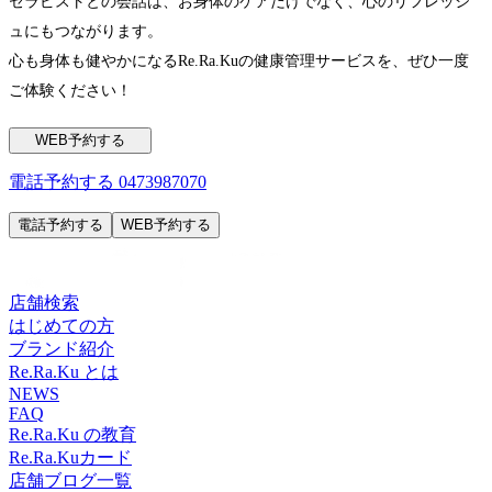
セラピストとの会話は、お身体のケアだけでなく、心のリフレッシ
ュにもつながります。
心も身体も健やかになるRe.Ra.Kuの健康管理サービスを、ぜひ一度
ご体験ください！
WEB予約する
電話予約する
0473987070
電話予約する
WEB予約する
店舗検索
はじめての方
ブランド紹介
Re.Ra.Ku とは
NEWS
FAQ
Re.Ra.Ku の教育
Re.Ra.Kuカード
店舗ブログ一覧