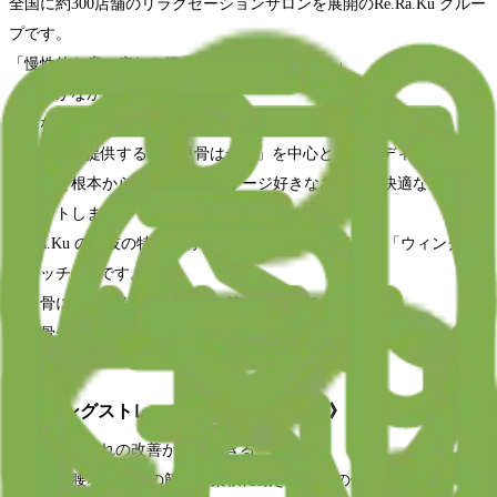
全国に約300店舗のリラクゼーションサロンを展開のRe.Ra.Ku グルー
プです。
「慢性的な肩の疲れや腰の疲れに悩んでいる…」
「疲れがなかなか取れない…」
そんなお悩みを抱えるあなたへ。
Re.Ra.Kuが提供する「肩甲骨はがし」を中心としたボディケアで、
お疲れを根本からケアし、マッサージ好きなあなたの快適な生活を
サポートします！
Re.Ra.Ku の手技の特徴は肩甲骨周りをストレッチする「ウィングス
トレッチ®︎」です。
肩甲骨には、なんと17種類もの筋肉がついています。
肩甲骨が動きやすくなると…こんなにもメリットが！
《ウィングストレッチで期待できる効果》
◼︎肩や首の疲れの改善が期待できる
首、肩、腰など全身の筋肉が柔軟に動き、血行の促進を促し、辛い