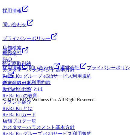
採用情報
問い合わせ
プライバシーポリシー
店舗検索
運営会社
NEWS
FAQ
特定商取引法
採用情報
問い合わせ
運営会社
プライバシーポリシ
カスタマーハラスメント基本方針
Re.Ra.Ku グループ eGiftサービス利用規約
ー
ギフトカード利用約款
特定商取引法
Re.Ra.Ku PAY とは
はじめての方
Re.Ra.Ku の教育
© MEDIROM Wellness Co. All Right Reserved.
ブランド紹介
Re.Ra.Ku とは
Re.Ra.Kuカード
店舗ブログ一覧
カスタマーハラスメント基本方針
Re.Ra.Ku グループ eGiftサービス利用規約