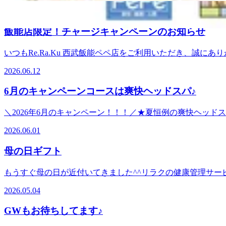
びとなりました。 これまで多くのお客様にご愛顧賜りました
2026.06.12
は、私たちスタッフ一同にとって、かけがえのない財産です。 
で、お気軽にお問い合わせくださいませ。 なお、在籍スタッフ
飯能店限定！チャージキャンペーンのお知らせ
す。 場所は変わりますが、これまでと変わらず安心してお身体を預
ペ店と同じように、Re.Ra.Ku 西武入間ペペ店でのご予約
いつもRe.Ra.Ku 西武飯能ペペ店をご利用いただき、誠にあ
お運びいただけますと幸いです。 ※Re.Ra.Ku Payは
す！ 期間中、チャージ額5,000円ごとに、+10分無料をプレ
ではございますが、最後まで心を込めて、お客様をお迎えいたし
2026.06.12
ラインチャージの方は、期間内にチャージ画面を飯能店にてご提示く
https://reraku.jp/studio/hannou/booking 入間店：https://re
分 有効期限 2026年9月30日(水)まで 今回のキャンペーン特
--------Re.Ra.Ku 西武飯能ペペ店営業時間:10:00-20:00※最終受付は1
6月のキャンペーンコースは爽快ヘッドスパ♪
5日(日)をもちまして閉店となりますが、閉店後も入間店に
チャージをご利用くださいませ。 Webご予約は、こちらからhttps://rer
＼2026年6月のキャンペーン！！！／★夏恒例の爽快ヘッ
刻延長しました★ 19時50分まで、受付可能になりました！ お仕事終わ
ださい！ +10分 1,650円(税込) +20分 3,19
---Re.Ra.Ku 西武飯能ペペ店マッサージよりも気持ち
2026.06.01
ィングストレッチも含めた全身ケアと、 仰向けで頭部やお顔を
間:10:00-20:00※最終受付は19:50までと致します。 〒357-0038埼玉県飯能市仲
9,200円(税込) ⇒1,030円OFF！！【計90分コ
母の日ギフト
ぎ、 睡眠の質向上や自律神経のバランスを整える助けにもなります
込) ⇒1,530円OFF！！【計120分コース】 オイ
もうすぐ母の日が近付いてきました^^リラクの健康管理サービ
う ご褒美コースです。 フット40+ボディ40+爽快ヘッドスパ2
て以下の2種類をご用意しております♪①店頭で購入ができる「ギフトカード
約限定の特別価格コースです。 お電話や店頭でのご予約は
2026.05.04
Epoc ギフトカードは、施術のお支払いに利用できるチャージ式の
せんのでご注意ください！ ★口コミをお待ちしています^^
です。※ギフトカードの在庫状況は各店舗にお問い合わせく
https://g.page/r/CdtQ8G65rwlhEAE/re
GWもお待ちしてます♪
有効期限チャージ日より180日間利用可能店舗Re.Ra.Ku／Bell 
式Webサイト、もしくは公式アプリから 施術時間 計60
どこでもボディケアチケットをプレゼントできる電子ギフト