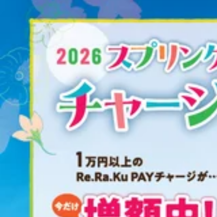
【通常】17,490円(税込)
【期間限定】
15,800円(税込)
⇒1,690円OFF！！
※Web・アプリ予約限定の特別価格コースです。
お電話や店頭でのご予約は、通常価格となります。
※特別割引コースのため、
次回予約特典との併用や、リラクのアプリクーポンとの併用は
できませんのでご注意ください！
Webご予約は、こちらから
https://reraku.jp/studio/hannou/booking