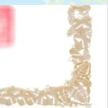
し上げます。 今後のお身体のケアは、リラク西武入間ペペ店
のサービスをご提供しております。 皆様にまたお会いできる
dio/seibuirumapepe/bookingリラクの公式アプリでは、
00-20:00※最終受付時刻 19:10まで358-0008埼玉県入間市河原町 2-1 西武
すが、当店は2026年7月5日(日)をもちまして、閉店する運