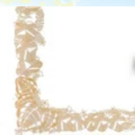
営業時間:10:00-20:00
※最終受付は19:50までと致します。
〒357-0038
埼玉県飯能市仲町11-21西武飯能ぺぺ 2F
TEL : 042-978-9920
--------------------------------
最近のブログ
約10年間、ありがとうございました！【閉店しまし
リラク西武飯能ペペ店は、2026年7月5日をもって、閉店
にてお承りしています。 飯能店に勤務していた、宮本、遠藤
2026.07.15
のを楽しみにしております！リラク西武入間ペペ店にてお待ちしております。 W
ご登録者限定のクーポンも配信中！ https://qr.reraku.jp---------
閉店のお知らせ
入間ペペ 館内2階TEL : 042-937-7711--------------------------------
いつもRe.Ra.Ku 西武飯能ペペ店をご利用いただき、誠に