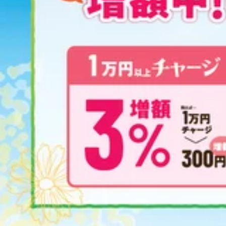
リラクの公式アプリでは、ご登録者限定のクーポンも配信中！
https://qr.reraku.jp
★営業時刻延長しました★
19時50分まで
、受付可能になりました！
お仕事終わりやお出掛け帰りにお立ち寄りください。
21時までにお見送りのコース
が受付可能です♪
--------------------------------
Re.Ra.Ku 西武飯能ペペ店
マッサージよりも気持ちいい肩甲骨ストレッチで、
いつまでも健康で疲れづらい身体作りを応援します!
”予防”のボディケア、始めてみませんか?