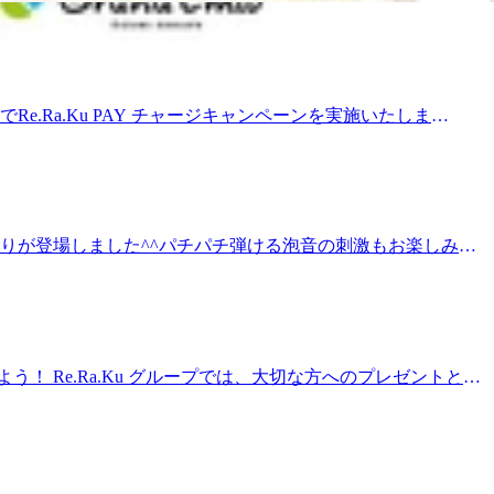
、お身体のケアを通じて大切なお時間を共有できましたこと
通常通り営業いたします。ご予約も引き続き承っておりますの
続き皆さまのお身体づくりをサポートさせていただく予定で
めてお迎えいたします。 ぜひ今後も、Re.Ra.Ku 西武飯能ペ
る施術をご希望のお客様は、ぜひRe.Ra.Ku 入間店にも足を
e.Ra.Ku PAY チャージキャンペーンを実施いたしま
ていただき、本当にありがとうございました。 残りわずかな期間
す。 対象期間 2026年6月5日(金)～7月5日(日) ※オン
す。 Webご予約は、こちらから 飯能店：
ゼント 例）20,000円チャージ → ＋10分無料 × 4回
のクーポンも配信中！ https://qr.reraku.jp------------------------
Ku 西武入間ペペ店でもご利用いただけます。 飯能店は2026年7月
8-9920--------------------------------
さい。 お得にケアを続けられるこの機会に、ぜひリラクペイ
登録者限定のクーポンも配信中！https://qr.reraku.jp ★営業時
香りが登場しました^^パチパチ弾ける泡音の刺激もお楽しみく
付可能です♪ -----------------------------
き♪【計70分コース】 うつ伏せでの肩甲骨剥がし、横向きでのウ
します!”予防”のボディケア、始めてみませんか? 営業時
ドスパ20分 【通常】10,230円(税込) 【期間限定】
---------------
元や顔をほぐすと血行が促進され、目の疲れやこわばりがやわら
常】13,530円(税込) 【期間限定】 12,000円(税
をほぐします。 最後にヘッドスパ、ネックリンパケアを行な
 Re.Ra.Ku グループでは、大切な方へのプレゼントとし
6,000円(税込) ⇒2,040円OFF！！※Web・アプリ予
.Ra.Ku／Bell Epoc ギフトカードRe.Ra.Ku／Bell
特典との併用や、リラクのアプリクーポンとの併用は できま
 全店の店頭にて販売しております。1,000円単位でチャージが可能
 今後の参考にさせていただきます！
用可能になります。お支払い方法現金またはクレジットカード
意いたしました！ 【ヘッドスパ+10分無料でプレゼント!!】 リラク公
だけません。 Re.Ra.Ku eGiftSNSやメールを通して、いつでも
口コミ特典希望」とご入力下さい。 ※次回予約特典との併用
の場でできるのでおすすめです！メッセージカードも一緒に送