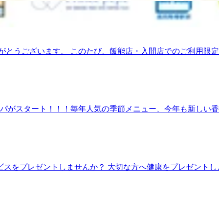
こと、心より感謝申し上げます。 皆さまとの素敵な出会いや
【最終営業日】 2026年7月5日(日) 閉店までの期間は、
は姉妹店であるRe.Ra.Ku 西武入間ペペ店へ移籍し、引き
けていただけるよう、Re.Ra.Ku 西武入間ペペ店にて心を込
もご検討くださいませ。 これまで担当させていただいたスタッフによ
りがとうございます。 このたび、飯能店・入間店でのご利用限定でR
全店共通でご利用いただけます。 約10年間、飯能の皆さまに支え
ゼントいたします。 オンラインチャージ・店頭チャージどちらも対象で
ます。 今後ともRe.Ra.Kuを何卒よろしくお願い申し上げま
ださい。 特典内容 5,000円チャージごとに ＋10分無料プレ
raku.jp/studio/seibuirumapepe/bookingリラクの公式アプリでは、ご登録者限定
典は、Re.Ra.Ku 西武飯能ペペ店だけでなく、姉妹店のRe.Ra.
9:50までと致します。〒357-0038埼玉県飯能市仲町11-21西武飯能ぺぺ 2F042-97
て、引き続きお身体のケアにご活用いただけますのでご安心くだ
aku.jp/studio/hannou/bookingリラクの公式アプリでは、ご
ドスパがスタート！！！毎年人気の季節メニュー、今年も新しい
りやお出掛け帰りにお立ち寄りください。 21時までにお見送りのコースが受
0円(税込) ★WEB予約限定割引コースにも爽快ヘッドスパ付
いい肩甲骨ストレッチで、いつまでも健康で疲れづらい身体作りを応援
ほぐし、首や目元の緊張を和らげます。 ボディ50分+爽快ヘッ
町11-21西武飯能ぺぺ 2FTEL : 042-978-9920 -----------------
ース】 うつ伏せ・横向きで、全身を様々な角度でほぐします。 目
。 ボディ50分+爽快ヘッドスパ20分+ネックリンパ20分 【通
ルフットケアで老廃物をしっかり流し、 ボディケアで筋肉の緊張
スをプレゼントしませんか？ 大切な方へ健康をプレゼントしよう！
0+ネックリンパ20 【通常】18,040円(税込) 【期間限定】1
」②いつでもどこでも24時間購入&amp;贈れるeGiftチケット Re
、通常価格となります。※特別割引コースのため、 次回予約
プリペイドカードです。購入方法Re.Ra.Ku／Bell Epoc
 励みになる 嬉しい感想を口コミ投稿でお聞かせください^^
ださい。※購入日から3営業日以内にポイント付与され、ご利
view 口コミ投稿してくださった方に、 次回使えるお得なクーポンをご用
Epoc 全店でご利用可能です。※Spa Re.Ra.Ku ではご利用いた
分以上のコースと、ヘッドスパをご予約下さい♪ ※備考欄に「
です。オンライン上で、「購入から相手にプレゼントまで」そ