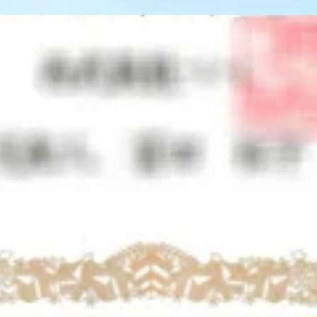
た】
いたしました。長らくご愛顧いただきました飯能の皆様に、感謝申
、北野、太田、岡本、川上は引き続き 入間店にて、今まで通り
ebご予約は、こちらから 入間店：https://reraku.jp/stu
----------------------Re.Ra.Ku 西武入間ペペ店営業時間:10:
ありがとうございます。 突然のお知らせとなり大変恐縮ではございま