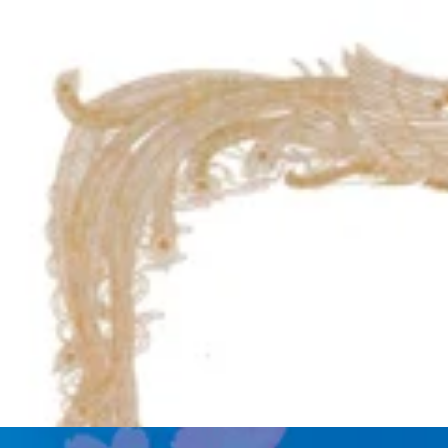
うつ伏せ・横向きで、全身を様々な角度でほぐしま
目元や顔をほぐすと血行が促進され、目の疲れやこ
睡眠の質向上や自律神経のバランスを整える助けに
ボディ50分+ヘッドスパ20分+ネックリンパ20分
【通常】12,980円(税込)
【期間限定】
11,800円(税込)
⇒1,180円OFF！！
【計120分コース】
オイルフットケアで老廃物をしっかり流し、
ボディケアで筋肉の緊張をほぐします。
最後にヘッドスパ、ネックリンパケアを行なう
ご褒美コースです。
フット40+ボディ40+ヘッドスパ20+ネックリンパ20