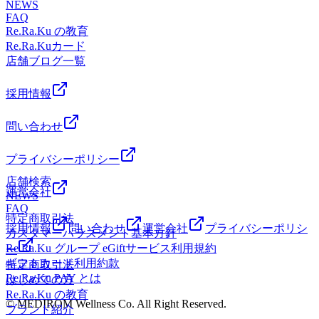
しています。Re.Ra.Ku 葛西駅前店〈営業時間〉 ＜平日＞12
NEWS
FAQ
時半～21時 ＜土日祝日＞11時半～20時〈住所〉 東京都江戸
Re.Ra.Ku の教育
川区中葛西5-42-3 ソレイユプラザ2F〈電話〉 03-6808-0869
Re.Ra.Kuカード
店舗ブログ一覧
採用情報
問い合わせ
プライバシーポリシー
店舗検索
運営会社
NEWS
FAQ
特定商取引法
採用情報
問い合わせ
運営会社
プライバシーポリシ
カスタマーハラスメント基本方針
Re.Ra.Ku グループ eGiftサービス利用規約
ー
ギフトカード利用約款
特定商取引法
Re.Ra.Ku PAY とは
はじめての方
Re.Ra.Ku の教育
© MEDIROM Wellness Co. All Right Reserved.
ブランド紹介