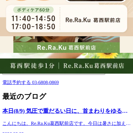
〈営業時間>
＜平日＞12時～21時
＜土日祝日＞11時半～20時
<住所>
東京都江戸川区中葛西５－４２－３ソレイユプラザ２F
＜電話＞
03-6808-0869
WEB予約する
電話予約する
03-6808-0869
最近のブログ
本日(8/9) 気圧で重だるい日に、首まわりをゆるめ
る時間を♪
こんにちは。Re.Ra.Ku葛西駅前店です。今日は暑さに加え
て、気圧の変化でなんとなく身体が重だるく感じやすい一日