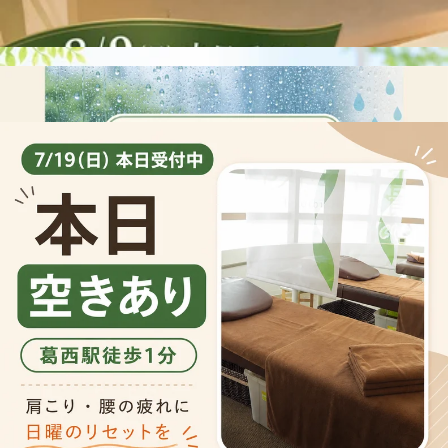
5分咲き 肩もみ10分＝1650円
8分咲き 20分オプションワンコイン＝2800円
満開 グレードアップオプション＝5280円
を皆様はお持ちです！！
ご予約をお取りする際は
・10分単位で（5分が取れません）
・クーポンを合わせての合計分数をご予約時確保下さい（8分咲き、
満開の時は受けたいオプションをそのまま選択ください）
・クーポンに＋メインメニューを組み合わせるとご利用可能です。
皆様のご来店お待ち申し上げております！
Re.Ra.Ku 葛西駅前店