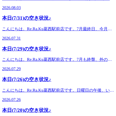
れや立ち仕事、デスクワークによる脚のお疲れのリフレッシ
プラザ2F【電話】03-6808-0869ご予約はこちら
を頂くため、会計まで含めて施術時間+20分のお時間を頂戴
で、ここ数日の暑さに比べると過ごしやすく感じますね。こ
案内時間は予約状況により調整となる場合がございます。※
ュにもぴったりです♪また、金曜日は比較的ご予約が取りや
https://reraku.jp/studio/kasai/booking
2026.08.03
しています。Re.Ra.Ku 葛西駅前店〈営業時間&gt;＜平日＞12
ういう日は、気になっていたお身体のケアをゆっくり選ぶの
リラクグループご利用のお客様は、注意事項の確認、会員情
すい日となっております。「今日は予定が合わない…」とい
時半～21時＜土日祝日＞11時半～20時&lt;住所&gt;東京都江
にもぴったりです。本日のおすすめは「フットケア40分」で
報登録のお時間を頂くため、会計まで含めて施術時間+20分
う方も、ぜひ今後のご予約の参考にしてみてくださいね！こ
本日(7/31)の空き状況♪
戸川区中葛西５－４２－３ソレイユプラザ２F＜電話＞03-
す。フットケア40分は、足裏だけでなくふくらはぎまでほぐ
のお時間を頂戴しています。Re.Ra.Ku 葛西駅前店〈営業時
ちらは現時点の空き状況です。急遽他のお客様のご予約変更
6808-0869
せるコースです。立ちっぱなし、歩き疲れ、冷房で感じる足
間〉＜平日＞12時半～21時＜土日祝日＞11時半～20時〈住
やキャンセルにより、ご案内できる時間が増える可能性がご
こんにちは。Re.Ra.Ku葛西駅前店です。7月最終日、今月の
元のだるさが気になる方にもおすすめです。また本日は空き
所〉東京都江戸川区中葛西5-42-3 ソレイユプラザ2F〈電話〉
ざいます。ご予約時間の調整もできる場合がございますの
お疲れが少しずつお身体に出てくる頃ではないでしょうか。
枠が多めにございますので、気になっていたオプションを選
03-6808-0869
2026.07.31
で、ぜひお気軽にお問い合わせください。※リラクグループ
外の暑さと冷房の冷え込みで、肩くびまわりや腰まわりが重
びやすい日でもあります。爽快ヘッドスパやハンドケアな
をご利用のお客様は、注意事項の確認・会員情報登録のお時
く感じやすい時期ですね。本日のおすすめは、長めにしっか
ど、その日のお疲れに合わせて組み合わせもご相談ください
本日(7/29)の空き状況♪
間をいただくため、お会計まで含めて施術時間＋20分ほどお
りケアしたい方にぴったりの「Wリフレッシュ80分」です。
ませ。本日は以下のお時間でご案内が可能です。12:50～
時間を頂戴しております。Re.Ra.Ku 葛西駅前店〈営業時
ボディケアに肩くびストレッチと脚こしストレッチを組み合
17:30 / 19:40～19:50月曜日のうちに足元をすっきり整えて、
こんにちは。Re.Ra.Ku葛西駅前店です。7月も終盤、外の暑
間〉＜平日＞12:30～21:00＜土日祝＞11:30～20:00〈住所〉東
わせて、上半身も下半身もゆっくり整えていきます。短いコ
今週を軽やかに過ごしていきませんか。ご予定が合う方は、
さと室内の冷房で、お身体にだるさが残りやすい時期です
京都江戸川区中葛西5-42-3 ソレイユプラザ2F〈電話〉03-
ースでは少し物足りない方、月末のお疲れを週末前にリセッ
2026.07.29
ぜひお早めに空き状況をご確認くださいませ。こちらは現時
ね。気づかないうちに肩や腰に力が入り、夕方頃にどっと疲
6808-0869
トしたい方におすすめです。本日は以下のお時間でご案内が
点の空き状況です。急遽、他のお客様のご予約変更やキャン
れを感じる方もいらっしゃるのではないでしょうか。本日は
可能です。12:30～16:50 / 18:50～19:50金曜日のうちにお身体
本日(7/26)の空き状況♪
セルにより、ご案内できる時間が増える可能性がございま
おかげさまでご予約枠がかなり埋まっており、ご案内できる
をゆるめて、週末を心地よく迎えませんか。長めのコースを
す。ご予約時間の調整もできる場合がございますので、ぜひ
お時間が残りわずかとなっております。タイミングが合えば
ご希望の方は、ご予定が合うお時間をぜひお早めにご確認く
こんにちは。Re.Ra.Ku葛西駅前店です。日曜日の午後、いか
お問い合わせくださいませ。※コース内容やご案内時間は、
ラッキーな本日の空き枠は、以下のお時間です。19:10～
ださいませ。こちらは現時点の空き状況です。急遽、他のお
がお過ごしでしょうか。雨が強くなったり、雷の音が聞こえ
予約状況により調整となる場合がございます。※リラクグル
19:50お仕事帰りや一日の終わりに、ボディケアで少しお身
2026.07.26
客様のご予約変更やキャンセルにより、ご案内できる時間が
たりと、少し落ち着かないお天気ですね。外は荒れ気味で
ープご利用のお客様は、注意事項の確認、会員情報登録のお
体をゆるめていきませんか。ご予定が合う方は、ぜひお早め
増える可能性がございます。ご予約時間の調整もできる場合
も、駅近でほっとひと息つける時間を作ってみませんか。す
時間を頂くため、会計まで含めて施術時間+20分のお時間を
に空き状況をご確認くださいませ。こちらは現時点の空き状
本日(7/20)の空き状況♪
がございますので、ぜひお問い合わせくださいませ。※コー
っきり気分転換したい方には、本日は爽快ヘッドスパがおす
頂戴しています。Re.Ra.Ku 葛西駅前店〈営業時間〉＜平日
況です。急遽、他のお客様のご予約変更やキャンセルによ
ス内容やご案内時間は、予約状況により調整となる場合がご