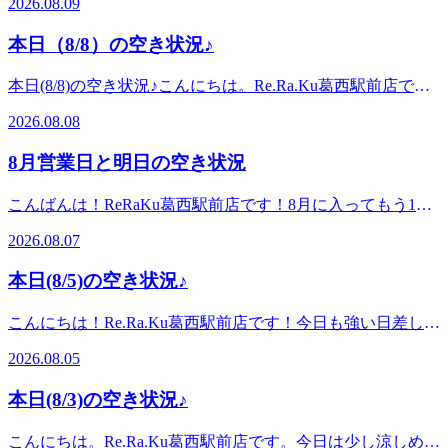
2026.08.09
ですね。首肩まわりがこわばる、頭まわりがすっきりしな
い、ゆっくり休んだ気がしない。そんな時は、少しだけ日常
本日（8/8）の空き状況♪
から離れて、落ち着いた空間でひと息つく時間を作ってみま
せんか。本日のおすすめは、オプションメニューの「ネック
本日(8/8)の空き状況♪こんにちは。Re.Ra.Ku葛西駅前店で
リンパケア」です。首まわりをじんわりケアしていくこと
す。8月の週末、いかがお過ごしでしょうか。お出かけやお
で、肩まわりの重さや、気圧の変化で感じるだるさが気にな
2026.08.08
買い物の合間、または夕方のお時間に、少しお身体を休める
る方にもおすすめです。ボディケアやフットケアと組み合わ
時間をつくってみませんか。本日のおすすめは「爽快ヘッド
せることで、よりゆったりとリラックスしやすいお時間にな
8月営業日と明日の空き状況
スパ」です。炭酸泡を使ったドライヘッドスパ系のオプショ
ります。本日は予約枠が比較的少なめです。タイミングが合
ンで、頭まわりをひんやり心地よくすっきりさせたい方にお
えば早い者勝ちのご案内となりますので、気になる方はお早
こんばんは！ReRaKu葛西駅前店です！8月に入ってもう1週
すすめです。炭酸泡のじゅわっとした爽快感で、首肩まわり
めに空き状況をご確認ください。本日ご案内できるお時間
間が経ちましたね。当店は火曜日と木曜日が定休日ですが、
のこわばりが気になる方にもぴったりです。ボディケアやフ
2026.08.07
16:20～18:50葛西駅徒歩1分の店内で、暑さや重だるさから少
今回11日山の日火曜日ですが、今回営業日とさせていただく
ットケアに組み合わせることで、週末のお疲れをよりすっき
し離れて、ほっと落ち着くお時間をお過ごしください。※こ
代わりに12日水曜日が臨時のお休みになるため、ご来店予定
り整えやすくなります。本日は以下のお時間でご案内が可能
本日(8/5)の空き状況♪
ちらは現時点での空き状況です。ご予約状況は変動いたしま
のお客様はお気を付けくださいませ！ 明日8日土曜日は14：
です。12:20～/16:30～/17:10～/18:50～週末の夕方に、炭酸泡
す。※ネックリンパケアはオプションメニューのため、組み
10～以降でご案内可能です！暑さに参ってしまっているお客
のじゅわっとした爽快感で頭まわりをすっきりさせていきま
こんにちは！Re.Ra.Ku葛西駅前店です！今日も強い日差しと
合わせるコース内容やご案内時間は予約状況により調整とな
様は季節限定爽快ヘッドスパ＋ボディケアも人気メニューで
せんか。ご予定が合う方は、ぜひお早めに空き状況をご確認
セミの鳴き声が響き、夏本番を感じる一日ですね☀本日は以
る場合がございます。※リラクグループご利用のお客様は、
すよ☆ こちらは現時点の空き状況です。急遽他のお客様の
2026.08.05
くださいませ。こちらは現時点の空き状況です。急遽、他の
下のお時間でご案内が可能です。14:20～16:30ボディケア・
注意事項の確認・会員情報登録のお時間を頂くため、会計ま
ご予約変更やキャンセルによりご案内できる時間が増える可
お客様のご予約変更やキャンセルにより、ご案内できる時間
フットケア・各種オプションまでご案内可能です！お時間が
で含めて施術時間+20分のお時間を頂戴しております。
能性がございます。ご予約時間の調整も出来る場合もありま
本日(8/3)の空き状況♪
が増える可能性がございます。ご予約時間の調整もできる場
限られている方には、40分から受けられるフットケアもおす
Re.Ra.Ku葛西駅前店【営業時間】平日 12:00～21:00 / 土日祝
すので是非お問い合わせくださいませ。※リラクグループご
合がございますので、ぜひお問い合わせくださいませ。※爽
すめです。ふくらはぎまでしっかりケアできるので、歩き疲
11:30～20:00【住所】東京都江戸川区中葛西5-42-3 ソレイユ
利用のお客様は禁止注意事項の確認、会員情報登録のお時間
こんにちは。Re.Ra.Ku葛西駅前店です。今日は少し涼しめ
快ヘッドスパはオプションメニューのため、コース内容やご