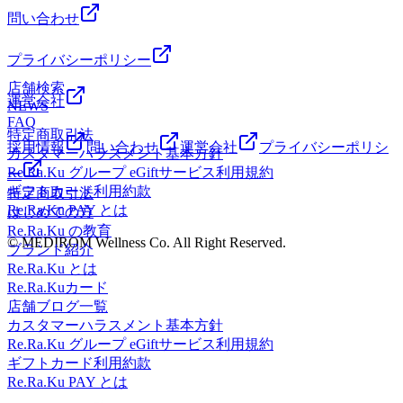
問い合わせ
プライバシーポリシー
店舗検索
運営会社
NEWS
FAQ
特定商取引法
採用情報
問い合わせ
運営会社
プライバシーポリシ
カスタマーハラスメント基本方針
Re.Ra.Ku グループ eGiftサービス利用規約
ー
ギフトカード利用約款
特定商取引法
Re.Ra.Ku PAY とは
はじめての方
Re.Ra.Ku の教育
© MEDIROM Wellness Co. All Right Reserved.
ブランド紹介
Re.Ra.Ku とは
Re.Ra.Kuカード
店舗ブログ一覧
カスタマーハラスメント基本方針
Re.Ra.Ku グループ eGiftサービス利用規約
ギフトカード利用約款
Re.Ra.Ku PAY とは