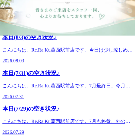
本日(8/5)の空き状況♪
のお客様はお気を付けくださいませ！ 明日8日土曜日は14：
です。12:20～/16:30～/17:10～/18:50～週末の夕方に、炭酸泡
10～以降でご案内可能です！暑さに参ってしまっているお客
のじゅわっとした爽快感で頭まわりをすっきりさせていきま
こんにちは！Re.Ra.Ku葛西駅前店です！今日も強い日差しと
様は季節限定爽快ヘッドスパ＋ボディケアも人気メニューで
せんか。ご予定が合う方は、ぜひお早めに空き状況をご確認
セミの鳴き声が響き、夏本番を感じる一日ですね☀本日は以
すよ☆ こちらは現時点の空き状況です。急遽他のお客様の
2026.08.05
くださいませ。こちらは現時点の空き状況です。急遽、他の
下のお時間でご案内が可能です。14:20～16:30ボディケア・
ご予約変更やキャンセルによりご案内できる時間が増える可
お客様のご予約変更やキャンセルにより、ご案内できる時間
フットケア・各種オプションまでご案内可能です！お時間が
能性がございます。ご予約時間の調整も出来る場合もありま
本日(8/3)の空き状況♪
が増える可能性がございます。ご予約時間の調整もできる場
限られている方には、40分から受けられるフットケアもおす
すので是非お問い合わせくださいませ。※リラクグループご
合がございますので、ぜひお問い合わせくださいませ。※爽
すめです。ふくらはぎまでしっかりケアできるので、歩き疲
利用のお客様は禁止注意事項の確認、会員情報登録のお時間
こんにちは。Re.Ra.Ku葛西駅前店です。今日は少し涼しめ
快ヘッドスパはオプションメニューのため、コース内容やご
れや立ち仕事、デスクワークによる脚のお疲れのリフレッシ
を頂くため、会計まで含めて施術時間+20分のお時間を頂戴
で、ここ数日の暑さに比べると過ごしやすく感じますね。こ
案内時間は予約状況により調整となる場合がございます。※
ュにもぴったりです♪また、金曜日は比較的ご予約が取りや
2026.08.03
しています。Re.Ra.Ku 葛西駅前店〈営業時間&gt;＜平日＞12
ういう日は、気になっていたお身体のケアをゆっくり選ぶの
リラクグループご利用のお客様は、注意事項の確認、会員情
すい日となっております。「今日は予定が合わない…」とい
時半～21時＜土日祝日＞11時半～20時&lt;住所&gt;東京都江
にもぴったりです。本日のおすすめは「フットケア40分」で
報登録のお時間を頂くため、会計まで含めて施術時間+20分
う方も、ぜひ今後のご予約の参考にしてみてくださいね！こ
本日(7/31)の空き状況♪
戸川区中葛西５－４２－３ソレイユプラザ２F＜電話＞03-
す。フットケア40分は、足裏だけでなくふくらはぎまでほぐ
のお時間を頂戴しています。Re.Ra.Ku 葛西駅前店〈営業時
ちらは現時点の空き状況です。急遽他のお客様のご予約変更
6808-0869
せるコースです。立ちっぱなし、歩き疲れ、冷房で感じる足
間〉＜平日＞12時半～21時＜土日祝日＞11時半～20時〈住
やキャンセルにより、ご案内できる時間が増える可能性がご
こんにちは。Re.Ra.Ku葛西駅前店です。7月最終日、今月の
元のだるさが気になる方にもおすすめです。また本日は空き
所〉東京都江戸川区中葛西5-42-3 ソレイユプラザ2F〈電話〉
ざいます。ご予約時間の調整もできる場合がございますの
お疲れが少しずつお身体に出てくる頃ではないでしょうか。
枠が多めにございますので、気になっていたオプションを選
03-6808-0869
2026.07.31
で、ぜひお気軽にお問い合わせください。※リラクグループ
外の暑さと冷房の冷え込みで、肩くびまわりや腰まわりが重
びやすい日でもあります。爽快ヘッドスパやハンドケアな
をご利用のお客様は、注意事項の確認・会員情報登録のお時
く感じやすい時期ですね。本日のおすすめは、長めにしっか
ど、その日のお疲れに合わせて組み合わせもご相談ください
本日(7/29)の空き状況♪
間をいただくため、お会計まで含めて施術時間＋20分ほどお
りケアしたい方にぴったりの「Wリフレッシュ80分」です。
ませ。本日は以下のお時間でご案内が可能です。12:50～
時間を頂戴しております。Re.Ra.Ku 葛西駅前店〈営業時
ボディケアに肩くびストレッチと脚こしストレッチを組み合
17:30 / 19:40～19:50月曜日のうちに足元をすっきり整えて、
こんにちは。Re.Ra.Ku葛西駅前店です。7月も終盤、外の暑
間〉＜平日＞12:30～21:00＜土日祝＞11:30～20:00〈住所〉東
わせて、上半身も下半身もゆっくり整えていきます。短いコ
今週を軽やかに過ごしていきませんか。ご予定が合う方は、
さと室内の冷房で、お身体にだるさが残りやすい時期です
京都江戸川区中葛西5-42-3 ソレイユプラザ2F〈電話〉03-
ースでは少し物足りない方、月末のお疲れを週末前にリセッ
2026.07.29
ぜひお早めに空き状況をご確認くださいませ。こちらは現時
ね。気づかないうちに肩や腰に力が入り、夕方頃にどっと疲
6808-0869