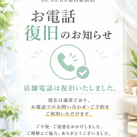
＜電話＞
03-6808-0869
WEB予約する
電話予約する
03-6808-0869
最近のブログ
本日（8/8）の空き状況♪
本日(8/8)の空き状況♪こんにちは。Re.Ra.Ku葛西駅前店で
す。8月の週末、いかがお過ごしでしょうか。お出かけやお
2026.08.08
買い物の合間、または夕方のお時間に、少しお身体を休める
時間をつくってみませんか。本日のおすすめは「爽快ヘッド
8月営業日と明日の空き状況
スパ」です。炭酸泡を使ったドライヘッドスパ系のオプショ
ンで、頭まわりをひんやり心地よくすっきりさせたい方にお
こんばんは！ReRaKu葛西駅前店です！8月に入ってもう1週
すすめです。炭酸泡のじゅわっとした爽快感で、首肩まわり
間が経ちましたね。当店は火曜日と木曜日が定休日ですが、
のこわばりが気になる方にもぴったりです。ボディケアやフ
2026.08.07
今回11日山の日火曜日ですが、今回営業日とさせていただく
ットケアに組み合わせることで、週末のお疲れをよりすっき
代わりに12日水曜日が臨時のお休みになるため、ご来店予定
り整えやすくなります。本日は以下のお時間でご案内が可能