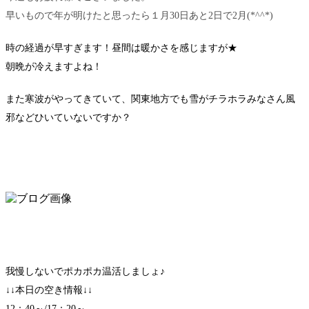
早いもので年が明けたと思ったら１月30日あと2日で2月(*^^*)
時の経過が早すぎます！昼間は暖かさを感じますが★
朝晩が冷えますよね！
また寒波がやってきていて、関東地方でも雪がチラホラみなさん風
邪などひいていないですか？
我慢しないでポカポカ温活しましょ♪
↓↓本日の空き情報↓↓
12：40～/17：20～