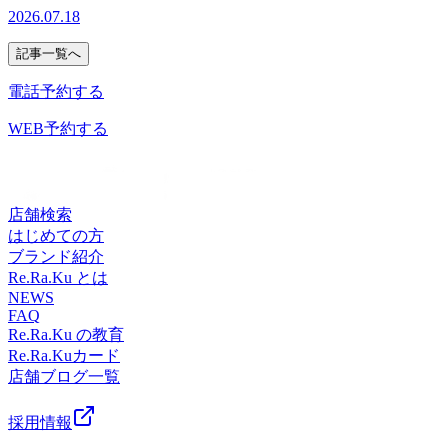
います。店舗電話の不具合により、ご不便・ご迷惑をおかけ
20時〈住所〉東京都江戸川区中葛西5-42-3 ソレイユプラザ
けの前後にもぜひお立ち寄りくださいませ。こちらは現時点
2026.07.18
を頂くため、会計まで含めて施術時間+20分のお時間を頂戴
しておりましたが、現在は復旧し、通常どおりお電話でのお
2F〈電話〉03-6808-0869ご予約はこちら
の空き状況です。 急遽他のお客様のご予約変更やキャンセ
しています。Re.Ra.Ku 葛西駅前店〈営業時間〉 ＜平日＞12
問い合わせ・ご予約をお受けしております。ご心配、ご協力
https://reraku.jp/studio/kasai/booking
ルにより、ご案内できる時間が増える可能性がございます。
記事一覧へ
時半～21時 ＜土日祝日＞11時半～20時〈住所〉 東京都江戸
いただきありがとうございました。皆さまのご来店をスタッ
ご予約時間の調整ができる場合もありますので、ぜひお問い
川区中葛西5-42-3 ソレイユプラザ2F〈電話〉 03-6808-0869
フ一同、心よりお待ちしております😊
電話予約する
合わせくださいませ。ご予約はこちら
https://reraku.jp/studio/kasai/booking※リラクグループを初めて
WEB予約する
ご利用のお客様は、注意事項の確認、会員情報登録のお時間
を頂くため、会計まで含めて施術時間+20分のお時間を頂戴
しています。Re.Ra.Ku 葛西駅前店〈営業時間〉 ＜平日＞12
時半～21時 ＜土日祝日＞11時半～20時〈住所〉 東京都江戸
店舗検索
川区中葛西5-42-3 ソレイユプラザ2F〈電話〉 03-6808-0869
はじめての方
ブランド紹介
Re.Ra.Ku とは
NEWS
FAQ
Re.Ra.Ku の教育
Re.Ra.Kuカード
店舗ブログ一覧
採用情報