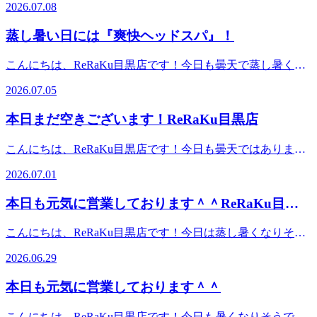
りお待ちしております。最後までお読みいただいてありがと
2026.07.08
がございます。笑顔でお待ちしています。18時よりご予約い
うございます。Re.Ra.Ku目黒店12：30～21：00（最終受付
ただけます。※ご予約状況は都度変わりますのでご注意くだ
20：20）TEL．．．03-3491-0212＃目黒＃目黒川＃目黒駅近
蒸し暑い日には『爽快ヘッドスパ』！
さい。スタッフ一同心よりお待ちしております。最後までお
＃JR山手線＃都営三田線＃東急目黒線＃東京メトロ南北線
読みいただいてありがとうございます。Re.Ra.Ku目黒店12：
＃もみほぐし＃リラクゼーション＃肩こり＃土日祝営業
こんにちは、ReRaKu目黒店です！今日も曇天で蒸し暑くな
30～21：00（最終受付20：20）TEL．．．03-3491-0212＃目
りそうですね。朝晩は過ごしやすい時間帯もあったりします
黒＃目黒川＃目黒駅近＃JR山手線＃都営三田線＃東急目黒
2026.07.05
が雨も降ったりしてなんとなくスッキリしませんね。そんな
線＃東京メトロ南北線＃もみほぐし＃リラクゼーション＃肩
時にはRe.Ra.Kuの『爽快ヘッドスパ』がおすすめです。いつ
こり＃土日祝営業
本日まだ空きございます！ReRaKu目黒店
ものヘッドスパにプラスするだけで、リラックス&amp;爽快
の心地よさで、頭回りの血流をうながしてくれるので気分も
こんにちは、ReRaKu目黒店です！今日も曇天ではあります
上がります。ぜひ一度お試し下さい！ReRaKu目黒店は本日
が、朝から蒸し暑いですね。緑道のアジサイもだんだんとく
も皆様のご来店を笑顔でお待ちしております！７月５日
2026.07.01
すんだ色になってきましたが、私は少しくすんだ色味も好き
（日）空き状況１２時１０分よりご予約いただけます。※ご
なので、写真に撮って楽しんだりしています。些細な楽しみ
予約状況は都度変わりますのでご注意ください。スタッフ一
本日も元気に営業しております＾＾ReRaKu目黒
を日常の中に取り入れると気分が変わるのでおすすめです。
同心よりお待ちしております。最後までお読みいただいてあ
店
もちろん、ReRaKuでリラックスする事もおすすめですよ！
りがとうございます。Re.Ra.Ku目黒店12：30～21：00（最終
こんにちは、ReRaKu目黒店です！今日は蒸し暑くなりそう
ReRaKu目黒店は本日も皆様のご来店を笑顔でお待ちしてお
受付20：20）TEL．．．03-3491-0212＃目黒＃目黒川＃目黒
ですね。天候不順が続くとなんとなくでも元気が出なかった
ります！７月１日（水）空き状況１２時４０分よりご予約い
2026.06.29
駅近＃JR山手線＃都営三田線＃東急目黒線＃東京メトロ南
り、頭が重く感じられたりするかと思います。ゆっくりお風
ただけます。※ご予約状況は都度変わりますのでご注意くだ
北線＃もみほぐし＃リラクゼーション＃肩こり＃土日祝営業
呂に入ったり、温かい物を食べたり、有酸素運動をしたり、
さい。スタッフ一同心よりお待ちしております。最後までお
本日も元気に営業しております＾＾
リラックスして過ごせたら良いのですが…そんな時間が取れ
読みいただいてありがとうございます。Re.Ra.Ku目黒店12：
ない時にホッと一息ついてみませんか？ReRaKu目黒店は本
30～21：00（最終受付20：20）TEL．．．03-3491-0212＃目
こんにちは、ReRaKu目黒店です！今日も暑くなりそうです