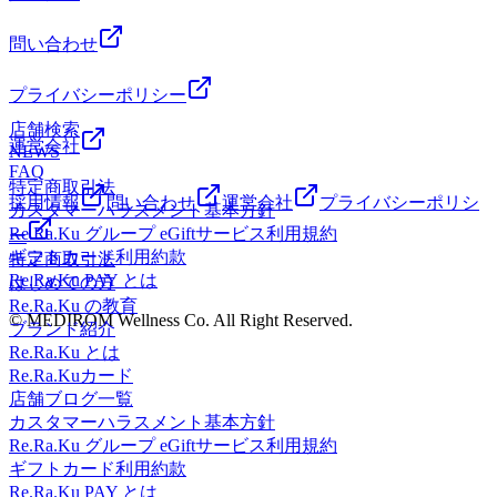
問い合わせ
プライバシーポリシー
店舗検索
運営会社
NEWS
FAQ
特定商取引法
採用情報
問い合わせ
運営会社
プライバシーポリシ
カスタマーハラスメント基本方針
Re.Ra.Ku グループ eGiftサービス利用規約
ー
ギフトカード利用約款
特定商取引法
Re.Ra.Ku PAY とは
はじめての方
Re.Ra.Ku の教育
© MEDIROM Wellness Co. All Right Reserved.
ブランド紹介
Re.Ra.Ku とは
Re.Ra.Kuカード
店舗ブログ一覧
カスタマーハラスメント基本方針
Re.Ra.Ku グループ eGiftサービス利用規約
ギフトカード利用約款
Re.Ra.Ku PAY とは