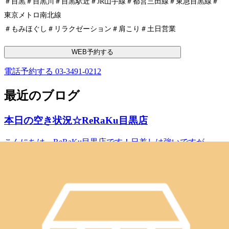
＃目黒＃目黒川＃目黒駅近＃JR山手線＃都営三田線＃東急目黒線＃
東京メトロ南北線
＃もみほぐし＃リラクゼーション＃肩こり＃土日営業
WEB予約する
電話予約する
03-3491-0212
最近のブログ
本日の空き状況☆ReRaKu目黒店
こんにちは、ReRaKu目黒店です！日差しは強いですが、風
が気持ち良い水曜日。今週も、もうひと頑張りですね。
2026.08.05
Re.Ra.Ku目黒店は本日も、皆様を笑顔でお待ちしています。
１2時30分よりご予約いただけます。※ご予約状況は都度変
本日の空き状況☆ReRaKu目黒店
わりますのでご注意ください。スタッフ一同心よりお待ちし
ております。最後までお読みいただいてありがとうございま
こんにちは、ReRaKu目黒店です！昨日までの少し息のつけ
す。Re.Ra.Ku目黒店12：30～21：00（最終受付20：20）
る気温から、また猛暑の一日に逆戻りですね。エアコンによ
TEL．．．03-3491-0212＃目黒＃目黒川＃目黒駅近＃JR山手
2026.07.29
る冷えすぎや外との温度差で疲れがたまるモードになってい
線＃都営三田線＃東急目黒線＃東京メトロ南北線＃もみほぐ