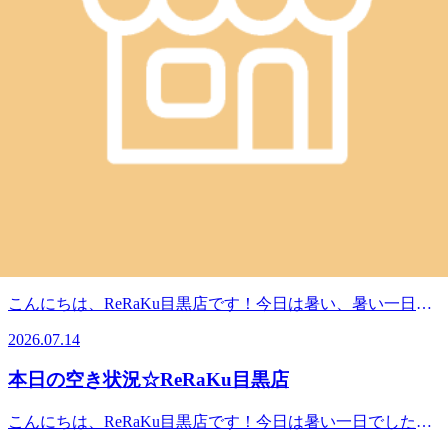
ませんか？お休みの日のリフレッシュや、お仕事帰りのご利
し＃リラクゼーション＃肩こり＃土日祝営業
本日の空き状況☆ReRaKu目黒店
用もお待ちしています。Re.Ra.Ku目黒店は本日も、皆様を笑
顔でお待ちしています。１2時30分よりご予約いただけま
こんにちは、ReRaKu目黒店です！週の真ん中水曜日！！今
す。※ご予約状況は都度変わりますのでご注意ください。ス
週は、連休明けから猛暑ですね。体調管理しっかりしておき
タッフ一同心よりお待ちしております。最後までお読みいた
2026.07.22
たいですね。Re.Ra.Ku目黒店は本日も、皆様を笑顔でお待ち
だいてありがとうございます。Re.Ra.Ku目黒店12：30～21：
しています。１2時30分よりご予約いただけます。※ご予約
00（最終受付20：20）TEL．．．03-3491-0212＃目黒＃目黒
本日の空き状況☆ReRaKu目黒店
状況は都度変わりますのでご注意ください。スタッフ一同心
川＃目黒駅近＃JR山手線＃都営三田線＃東急目黒線＃東京
よりお待ちしております。最後までお読みいただいてありが
メトロ南北線＃もみほぐし＃リラクゼーション＃肩こり＃土
こんにちは、ReRaKu目黒店です！急に暑くなってきました
とうございます。Re.Ra.Ku目黒店12：30～21：00（最終受付
日祝営業
がまだまだ始まったばかり。これからの夏本番に備えて、お
20：20）TEL．．．03-3491-0212＃目黒＃目黒川＃目黒駅近
2026.07.15
身体のケアをオススメ致します。Re.Ra.Ku目黒店は本日も、
＃JR山手線＃都営三田線＃東急目黒線＃東京メトロ南北線
皆様を笑顔でお待ちしています。１2時30分よりご予約いた
＃もみほぐし＃リラクゼーション＃肩こり＃土日祝営業
本日も元気に営業しております＾＾
だけます。※ご予約状況は都度変わりますのでご注意くださ
い。スタッフ一同心よりお待ちしております。最後までお読
こんにちは、ReRaKu目黒店です！今日は暑い、暑い一日と
みいただいてありがとうございます。Re.Ra.Ku目黒店12：30
なりましたね。本格的な夏到来といったかんじでしょうか？
～21：00（最終受付20：20）TEL．．．03-3491-0212＃目黒
2026.07.14
外と室内の温度差により、体調不良になりやすいこの季節に
＃目黒川＃目黒駅近＃JR山手線＃都営三田線＃東急目黒線
はぜひリラクゼーションをご利用ください！暑さに負けない
＃東京メトロ南北線＃もみほぐし＃リラクゼーション＃肩こ
本日の空き状況☆ReRaKu目黒店
ように、Re.Ra.Ku目黒店は本日も、皆様を笑顔でお待ちして
り＃土日祝営業
います。１５時５０分よりご予約いただけます。※ご予約状
こんにちは、ReRaKu目黒店です！今日は暑い一日でした
況は都度変わりますのでご注意ください。スタッフ一同心よ
ね。今週もあと一頑張りですね。夕方から少しご予約の空き