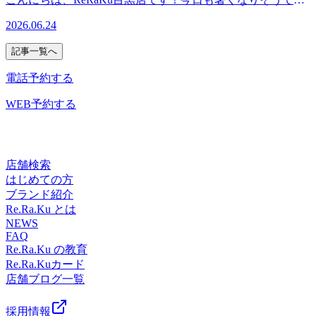
日も皆様のご来店を笑顔でお待ちしております！ ６月２９
黒＃目黒川＃目黒駅近＃JR山手線＃都営三田線＃東急目黒
ね。南の方には台風が二つも発生していて明日からの天気も
日（月）空き状況１5時０５分よりご予約いただけます。※
2026.06.24
線＃東京メトロ南北線＃もみほぐし＃リラクゼーション＃肩
気になりますが、体調お変わりありませんか？早くもエアコ
ご予約状況は都度変わりますのでご注意ください。スタッフ
こり＃土日祝営業
ンによる冷えを感じている方もいらっしゃいます。そんな時
一同心よりお待ちしております。最後までお読みいただいて
記事一覧へ
にも、リラックスして体調整えてみませんか？今日も
ありがとうございます。Re.Ra.Ku目黒店12：30～21：00（最
ReRaKu目黒店は皆様のご来店を笑顔でお待ちしておりま
電話予約する
終受付20：20）TEL．．．03-3491-0212＃目黒＃目黒川＃目
す！ ６月２４日（水）空き状況１４時００分よりご予約い
黒駅近＃JR山手線＃都営三田線＃東急目黒線＃東京メトロ
ただけます。※ご予約状況は都度変わりますのでご注意くだ
WEB予約する
南北線＃もみほぐし＃リラクゼーション＃肩こり＃土日祝営
さい。スタッフ一同心よりお待ちしております。最後までお
業
読みいただいてありがとうございます。Re.Ra.Ku目黒店12：
30～21：00（最終受付20：20）TEL．．．03-3491-0212＃目
黒＃目黒川＃目黒駅近＃JR山手線＃都営三田線＃東急目黒
店舗検索
線＃東京メトロ南北線＃もみほぐし＃リラクゼーション＃肩
はじめての方
こり＃土日祝営業
ブランド紹介
Re.Ra.Ku とは
NEWS
FAQ
Re.Ra.Ku の教育
Re.Ra.Kuカード
店舗ブログ一覧
採用情報