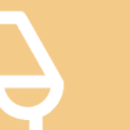
Ku目黒店は本日も、皆様を笑顔でお待ちしています。１2時30分
でお読みいただいてありがとうございます。Re.Ra.Ku目
線＃東急目黒線＃東京メトロ南北線＃もみほぐし＃リラクゼーション＃
冷えすぎや外との温度差で疲れがたまるモードになっていませ
待ちしています。１2時30分よりご予約いただけます。※ご予
ます。Re.Ra.Ku目黒店12：30～21：00（最終受付
線＃もみほぐし＃リラクゼーション＃肩こり＃土日祝営業