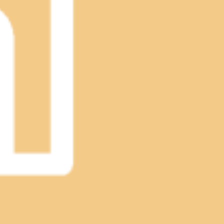
すね。Re.Ra.Ku目黒店は本日も、皆様を笑顔でお待ちして
待ちしております。最後までお読みいただいてありがとうござ
＃JR山手線＃都営三田線＃東急目黒線＃東京メトロ南北線＃もみほぐし＃
ケアをオススメ致します。Re.Ra.Ku目黒店は本日も、皆様
タッフ一同心よりお待ちしております。最後までお読みいただ
＃目黒川＃目黒駅近＃JR山手線＃都営三田線＃東急目黒線＃東京メトロ南
と室内の温度差により、体調不良になりやすいこの季節にはぜ
す。１５時５０分よりご予約いただけます。※ご予約状況は都度
.Ku目黒店12：30～21：00（最終受付20：20）
ぐし＃リラクゼーション＃肩こり＃土日祝営業
ざいます。笑顔でお待ちしています。18時よりご予約いただけ
がとうございます。Re.Ra.Ku目黒店12：30～21：
京メトロ南北線＃もみほぐし＃リラクゼーション＃肩こり＃土日祝営