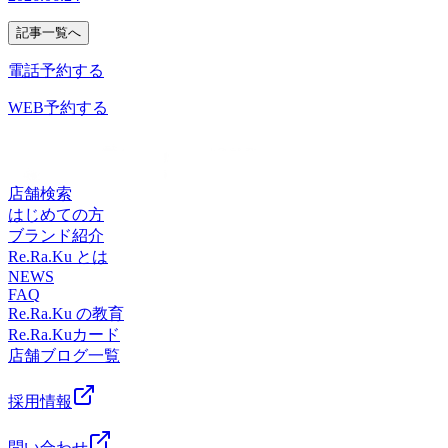
（水）空き状況１４時００分よりご予約いただけます。※ご
とうございます。Re.Ra.Ku目黒店12：30～21：00（最終
記事一覧へ
ほぐし＃リラクゼーション＃肩こり＃土日祝営業
電話予約する
WEB予約する
店舗検索
はじめての方
ブランド紹介
Re.Ra.Ku とは
NEWS
FAQ
Re.Ra.Ku の教育
Re.Ra.Kuカード
店舗ブログ一覧
採用情報
問い合わせ