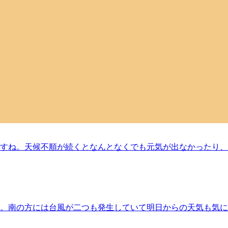
なりそうですね。朝晩は過ごしやすい時間帯もあったりしますが
ものヘッドスパにプラスするだけで、リラックス&amp;爽快の
のご来店を笑顔でお待ちしております！７月５日（日）空き状況
ます。最後までお読みいただいてありがとうございます。Re.Ra.
＃JR山手線＃都営三田線＃東急目黒線＃東京メトロ南北線＃もみほ
すが、朝から蒸し暑いですね。緑道のアジサイもだんだんとくす
中に取り入れると気分が変わるのでおすすめです。もちろん、R
月１日（水）空き状況１２時４０分よりご予約いただけます。
ざいます。Re.Ra.Ku目黒店12：30～21：00（最終受付20
線＃もみほぐし＃リラクゼーション＃肩こり＃土日祝営業
うですね。天候不順が続くとなんとなくでも元気が出なかったり
クスして過ごせたら良いのですが…そんな時間が取れない時にホ
空き状況１5時０５分よりご予約いただけます。※ご予約状況は
.Ra.Ku目黒店12：30～21：00（最終受付20：20）TEL
リラクゼーション＃肩こり＃土日祝営業
すね。南の方には台風が二つも発生していて明日からの天気も気
リラックスして体調整えてみませんか？今日もReRaKu目黒