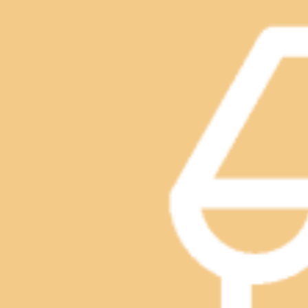
＃もみほぐし＃リラクゼーション＃肩こり＃土日祝営業
電話予約する
03-3491-0212
最近のブログ
本日の空き状況☆ReRaKu目黒店
こんにちは、ReRaKu目黒店です！日差しは強いですが、風が
よりご予約いただけます。※ご予約状況は都度変わりますので
2026.08.05
黒店12：30～21：00（最終受付20：20）TEL．．．03
肩こり＃土日祝営業
本日の空き状況☆ReRaKu目黒店
こんにちは、ReRaKu目黒店です！昨日までの少し息のつ
んか？お休みの日のリフレッシュや、お仕事帰りのご利用もお待
2026.07.29
約状況は都度変わりますのでご注意ください。スタッフ一同心より
20：20）TEL．．．03-3491-0212＃目黒＃目黒川
本日の空き状況☆ReRaKu目黒店