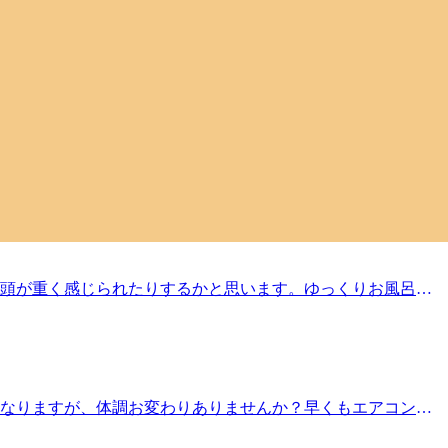
雨も降ったりしてなんとなくスッキリしませんね。そんな時に
心地よさで、頭回りの血流をうながしてくれるので気分も上がりま
１２時１０分よりご予約いただけます。※ご予約状況は都度変
Ku目黒店12：30～21：00（最終受付20：20）
ぐし＃リラクゼーション＃肩こり＃土日祝営業
んだ色になってきましたが、私は少しくすんだ色味も好きなの
eRaKuでリラックスする事もおすすめですよ！ReRaKu目
※ご予約状況は都度変わりますのでご注意ください。スタッフ
：20）TEL．．．03-3491-0212＃目黒＃目黒川＃目黒駅
、頭が重く感じられたりするかと思います。ゆっくりお風呂に
ッと一息ついてみませんか？ReRaKu目黒店は本日も皆様
都度変わりますのでご注意ください。スタッフ一同心よりお待
．．．03-3491-0212＃目黒＃目黒川＃目黒駅近＃JR山手線＃
になりますが、体調お変わりありませんか？早くもエアコンに
店は皆様のご来店を笑顔でお待ちしております！ ６月２４日