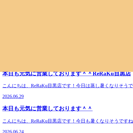
蒸し暑い日には『爽快ヘッドスパ』！
こんにちは、ReRaKu目黒店です！今日も曇天で蒸し暑く
はRe.Ra.Kuの『爽快ヘッドスパ』がおすすめです。いつ
2026.07.05
す。ぜひ一度お試し下さい！ReRaKu目黒店は本日も皆様
わりますのでご注意ください。スタッフ一同心よりお待ちしており
本日まだ空きございます！ReRaKu目黒店
TEL．．．03-3491-0212＃目黒＃目黒川＃目黒駅近
こんにちは、ReRaKu目黒店です！今日も曇天ではありま
で、写真に撮って楽しんだりしています。些細な楽しみを日常の
2026.07.01
黒店は本日も皆様のご来店を笑顔でお待ちしております！７
一同心よりお待ちしております。最後までお読みいただいてありがとうご
本日も元気に営業しております＾＾ReRaKu目黒店
近＃JR山手線＃都営三田線＃東急目黒線＃東京メトロ南北
こんにちは、ReRaKu目黒店です！今日は蒸し暑くなりそ
入ったり、温かい物を食べたり、有酸素運動をしたり、リラッ
2026.06.29
のご来店を笑顔でお待ちしております！ ６月２９日（月）
ちしております。最後までお読みいただいてありがとうございます。Re
本日も元気に営業しております＾＾
都営三田線＃東急目黒線＃東京メトロ南北線＃もみほぐし＃
こんにちは、ReRaKu目黒店です！今日も暑くなりそうで
よる冷えを感じている方もいらっしゃいます。そんな時にも、
2026.06.24