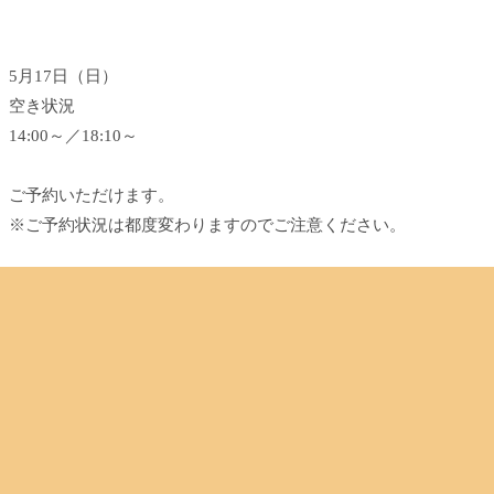
5月17日（日）
空き状況
14:00～／18:10～
ご予約いただけます。
※ご予約状況は都度変わりますのでご注意ください。
スタッフ一同心よりお待ちしております。
最後までお読みいただいてありがとうございます。
あし
Re.Ra.Ku目黒店
12：30～21：00（最終受付20：20）
TEL．．．03-3491-0212
＃目黒＃目黒川＃目黒駅近＃JR山手線＃都営三田線＃東急目黒線