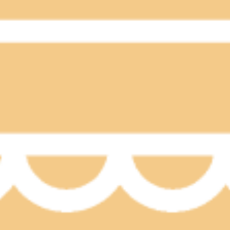
WEB予約する
気持ち良い水曜日。今週も、もうひと頑張りですね。Re.Ra.
ご注意ください。スタッフ一同心よりお待ちしております。最後ま
-3491-0212＃目黒＃目黒川＃目黒駅近＃JR山手線＃都営三田
ける気温から、また猛暑の一日に逆戻りですね。エアコンによる
ちしています。Re.Ra.Ku目黒店は本日も、皆様を笑顔でお
お待ちしております。最後までお読みいただいてありがとうござい
＃目黒駅近＃JR山手線＃都営三田線＃東急目黒線＃東京メトロ南北