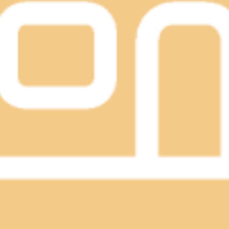
週は、連休明けから猛暑ですね。体調管理しっかりしておきたいで
は都度変わりますのでご注意ください。スタッフ一同心よりお
：20）TEL．．．03-3491-0212＃目黒＃目黒川＃目黒駅近
がまだまだ始まったばかり。これからの夏本番に備えて、お身体の
ます。※ご予約状況は都度変わりますのでご注意ください。ス
00（最終受付20：20）TEL．．．03-3491-0212＃目黒
となりましたね。本格的な夏到来といったかんじでしょうか？外
、Re.Ra.Ku目黒店は本日も、皆様を笑顔でお待ちしていま
ります。最後までお読みいただいてありがとうございます。Re.Ra
＃JR山手線＃都営三田線＃東急目黒線＃東京メトロ南北線＃もみほ
ね。今週もあと一頑張りですね。夕方から少しご予約の空きがご
ッフ一同心よりお待ちしております。最後までお読みいただいてあり
＃目黒＃目黒川＃目黒駅近＃JR山手線＃都営三田線＃東急目黒線＃東