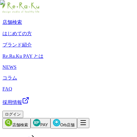
店舗検索
はじめての方
ブランド紹介
Re.Ra.Ku PAY とは
NEWS
コラム
FAQ
採用情報
ログイン
店舗検索
PAY
Orb店舗