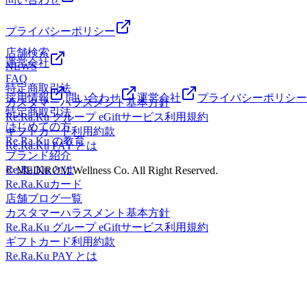
プライバシーポリシー
店舗検索
運営会社
NEWS
FAQ
特定商取引法
採用情報
問い合わせ
運営会社
プライバシーポリシー
カスタマーハラスメント基本方針
特定商取引法
Re.Ra.Ku グループ eGiftサービス利用規約
はじめての方
ギフトカード利用約款
Re.Ra.Ku の教育
Re.Ra.Ku PAY とは
ブランド紹介
Re.Ra.Ku とは
© MEDIROM Wellness Co. All Right Reserved.
Re.Ra.Kuカード
店舗ブログ一覧
カスタマーハラスメント基本方針
Re.Ra.Ku グループ eGiftサービス利用規約
ギフトカード利用約款
Re.Ra.Ku PAY とは