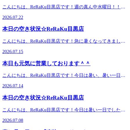
顔でお待ちしています。１2時30分よりご予約いただけま
こんにちは、ReRaKu目黒店です！週の真ん中水曜日！！今
す。※ご予約状況は都度変わりますのでご注意ください。ス
週は、連休明けから猛暑ですね。体調管理しっかりしておき
タッフ一同心よりお待ちしております。最後までお読みいた
2026.07.22
たいですね。Re.Ra.Ku目黒店は本日も、皆様を笑顔でお待ち
だいてありがとうございます。Re.Ra.Ku目黒店12：30～21：
しています。１2時30分よりご予約いただけます。※ご予約
00（最終受付20：20）TEL．．．03-3491-0212＃目黒＃目黒
本日の空き状況☆ReRaKu目黒店
状況は都度変わりますのでご注意ください。スタッフ一同心
川＃目黒駅近＃JR山手線＃都営三田線＃東急目黒線＃東京
よりお待ちしております。最後までお読みいただいてありが
メトロ南北線＃もみほぐし＃リラクゼーション＃肩こり＃土
こんにちは、ReRaKu目黒店です！急に暑くなってきました
とうございます。Re.Ra.Ku目黒店12：30～21：00（最終受付
日祝営業
がまだまだ始まったばかり。これからの夏本番に備えて、お
20：20）TEL．．．03-3491-0212＃目黒＃目黒川＃目黒駅近
2026.07.15
身体のケアをオススメ致します。Re.Ra.Ku目黒店は本日も、
＃JR山手線＃都営三田線＃東急目黒線＃東京メトロ南北線
皆様を笑顔でお待ちしています。１2時30分よりご予約いた
＃もみほぐし＃リラクゼーション＃肩こり＃土日祝営業
本日も元気に営業しております＾＾
だけます。※ご予約状況は都度変わりますのでご注意くださ
い。スタッフ一同心よりお待ちしております。最後までお読
こんにちは、ReRaKu目黒店です！今日は暑い、暑い一日と
みいただいてありがとうございます。Re.Ra.Ku目黒店12：30
なりましたね。本格的な夏到来といったかんじでしょうか？
～21：00（最終受付20：20）TEL．．．03-3491-0212＃目黒
2026.07.14
外と室内の温度差により、体調不良になりやすいこの季節に
＃目黒川＃目黒駅近＃JR山手線＃都営三田線＃東急目黒線
はぜひリラクゼーションをご利用ください！暑さに負けない
＃東京メトロ南北線＃もみほぐし＃リラクゼーション＃肩こ
本日の空き状況☆ReRaKu目黒店
ように、Re.Ra.Ku目黒店は本日も、皆様を笑顔でお待ちして
り＃土日祝営業
います。１５時５０分よりご予約いただけます。※ご予約状
こんにちは、ReRaKu目黒店です！今日は暑い一日でした
況は都度変わりますのでご注意ください。スタッフ一同心よ
ね。今週もあと一頑張りですね。夕方から少しご予約の空き
りお待ちしております。最後までお読みいただいてありがと
2026.07.08
がございます。笑顔でお待ちしています。18時よりご予約い
うございます。Re.Ra.Ku目黒店12：30～21：00（最終受付
ただけます。※ご予約状況は都度変わりますのでご注意くだ