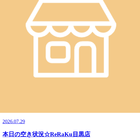
給をしっかりして下さい！喉が渇く前に飲む！8月9日（日）
2026.08.09
空き状況11：00～ご予約いただけます。※ご予約状況は都度
変わりますのでご注意ください。スタッフ一同心よりお待ち
今日も暑いですね～
しております。最後までお読みいただいてありがとうござい
ます。Re.Ra.Ku目黒店12：30～21：00（最終受付20：20）
こんにちは、ReRaKu目黒店です。今日は朝から気温も高く
TEL．．．03-3491-0212＃目黒＃目黒川＃目黒駅近＃JR山手
て。日差しも強いですね是非、涼みがてらお身体ほぐしてく
線＃都営三田線＃東急目黒線＃東京メトロ南北線＃もみほぐ
2026.08.08
ださい！8月8日（土）空き状況11：00～ご予約いただけま
し＃リラクゼーション＃肩こり＃土日祝営業
す。※ご予約状況は都度変わりますのでご注意ください。ス
本日の空き状況☆ReRaKu目黒店
タッフ一同心よりお待ちしております。最後までお読みいた
だいてありがとうございます。Re.Ra.Ku目黒店12：30～21：
こんにちは、ReRaKu目黒店です！日差しは強いですが、風
00（最終受付20：20）TEL．．．03-3491-0212＃目黒＃目黒
が気持ち良い水曜日。今週も、もうひと頑張りですね。
川＃目黒駅近＃JR山手線＃都営三田線＃東急目黒線＃東京
2026.08.05
Re.Ra.Ku目黒店は本日も、皆様を笑顔でお待ちしています。
メトロ南北線＃もみほぐし＃リラクゼーション＃肩こり＃土
１2時30分よりご予約いただけます。※ご予約状況は都度変
日祝営業
本日の空き状況☆ReRaKu目黒店
わりますのでご注意ください。スタッフ一同心よりお待ちし
ております。最後までお読みいただいてありがとうございま
こんにちは、ReRaKu目黒店です！昨日までの少し息のつけ
す。Re.Ra.Ku目黒店12：30～21：00（最終受付20：20）
る気温から、また猛暑の一日に逆戻りですね。エアコンによ
TEL．．．03-3491-0212＃目黒＃目黒川＃目黒駅近＃JR山手
2026.07.29
る冷えすぎや外との温度差で疲れがたまるモードになってい
線＃都営三田線＃東急目黒線＃東京メトロ南北線＃もみほぐ
ませんか？お休みの日のリフレッシュや、お仕事帰りのご利
し＃リラクゼーション＃肩こり＃土日祝営業
本日の空き状況☆ReRaKu目黒店
用もお待ちしています。Re.Ra.Ku目黒店は本日も、皆様を笑