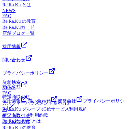
こり＃土日祝営業
Re.Ra.Ku とは
NEWS
FAQ
Re.Ra.Ku の教育
Re.Ra.Kuカード
店舗ブログ一覧
採用情報
問い合わせ
プライバシーポリシー
店舗検索
運営会社
NEWS
FAQ
特定商取引法
採用情報
問い合わせ
運営会社
プライバシーポリシ
カスタマーハラスメント基本方針
Re.Ra.Ku グループ eGiftサービス利用規約
ー
ギフトカード利用約款
特定商取引法
Re.Ra.Ku PAY とは
はじめての方
Re.Ra.Ku の教育