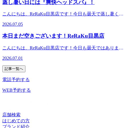
20：20）TEL．．．03-3491-0212＃目黒＃目黒川＃目黒駅近
蒸し暑い日には『爽快ヘッドスパ』！
さい。スタッフ一同心よりお待ちしております。最後までお
＃JR山手線＃都営三田線＃東急目黒線＃東京メトロ南北線
読みいただいてありがとうございます。Re.Ra.Ku目黒店12：
＃もみほぐし＃リラクゼーション＃肩こり＃土日祝営業
こんにちは、ReRaKu目黒店です！今日も曇天で蒸し暑くな
30～21：00（最終受付20：20）TEL．．．03-3491-0212＃目
りそうですね。朝晩は過ごしやすい時間帯もあったりします
黒＃目黒川＃目黒駅近＃JR山手線＃都営三田線＃東急目黒
2026.07.05
が雨も降ったりしてなんとなくスッキリしませんね。そんな
線＃東京メトロ南北線＃もみほぐし＃リラクゼーション＃肩
時にはRe.Ra.Kuの『爽快ヘッドスパ』がおすすめです。いつ
こり＃土日祝営業
本日まだ空きございます！ReRaKu目黒店
ものヘッドスパにプラスするだけで、リラックス&amp;爽快
の心地よさで、頭回りの血流をうながしてくれるので気分も
こんにちは、ReRaKu目黒店です！今日も曇天ではあります
上がります。ぜひ一度お試し下さい！ReRaKu目黒店は本日
が、朝から蒸し暑いですね。緑道のアジサイもだんだんとく
も皆様のご来店を笑顔でお待ちしております！７月５日
2026.07.01
すんだ色になってきましたが、私は少しくすんだ色味も好き
（日）空き状況１２時１０分よりご予約いただけます。※ご
なので、写真に撮って楽しんだりしています。些細な楽しみ
予約状況は都度変わりますのでご注意ください。スタッフ一
記事一覧へ
を日常の中に取り入れると気分が変わるのでおすすめです。
同心よりお待ちしております。最後までお読みいただいてあ
もちろん、ReRaKuでリラックスする事もおすすめですよ！
電話予約する
りがとうございます。Re.Ra.Ku目黒店12：30～21：00（最終
ReRaKu目黒店は本日も皆様のご来店を笑顔でお待ちしてお
受付20：20）TEL．．．03-3491-0212＃目黒＃目黒川＃目黒
ります！７月１日（水）空き状況１２時４０分よりご予約い
WEB予約する
駅近＃JR山手線＃都営三田線＃東急目黒線＃東京メトロ南
ただけます。※ご予約状況は都度変わりますのでご注意くだ
北線＃もみほぐし＃リラクゼーション＃肩こり＃土日祝営業
さい。スタッフ一同心よりお待ちしております。最後までお
読みいただいてありがとうございます。Re.Ra.Ku目黒店12：
30～21：00（最終受付20：20）TEL．．．03-3491-0212＃目
店舗検索
黒＃目黒川＃目黒駅近＃JR山手線＃都営三田線＃東急目黒
はじめての方
線＃東京メトロ南北線＃もみほぐし＃リラクゼーション＃肩
ブランド紹介