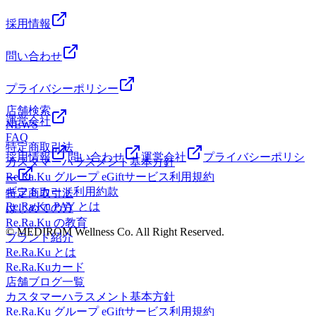
採用情報
問い合わせ
プライバシーポリシー
店舗検索
運営会社
NEWS
FAQ
特定商取引法
採用情報
問い合わせ
運営会社
プライバシーポリシ
カスタマーハラスメント基本方針
Re.Ra.Ku グループ eGiftサービス利用規約
ー
ギフトカード利用約款
特定商取引法
Re.Ra.Ku PAY とは
はじめての方
Re.Ra.Ku の教育
© MEDIROM Wellness Co. All Right Reserved.
ブランド紹介
Re.Ra.Ku とは
Re.Ra.Kuカード
店舗ブログ一覧
カスタマーハラスメント基本方針
Re.Ra.Ku グループ eGiftサービス利用規約