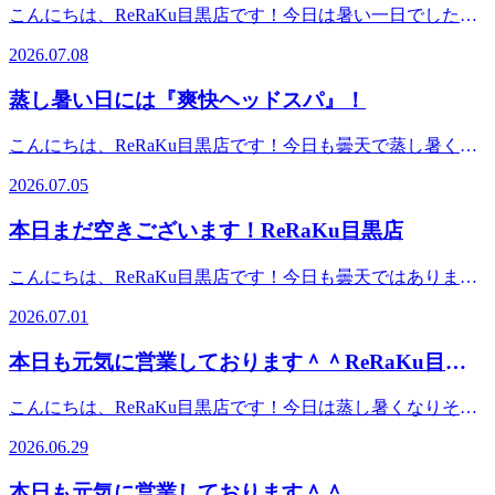
います。１５時５０分よりご予約いただけます。※ご予約状
こんにちは、ReRaKu目黒店です！今日は暑い一日でした
況は都度変わりますのでご注意ください。スタッフ一同心よ
ね。今週もあと一頑張りですね。夕方から少しご予約の空き
りお待ちしております。最後までお読みいただいてありがと
2026.07.08
がございます。笑顔でお待ちしています。18時よりご予約い
うございます。Re.Ra.Ku目黒店12：30～21：00（最終受付
ただけます。※ご予約状況は都度変わりますのでご注意くだ
20：20）TEL．．．03-3491-0212＃目黒＃目黒川＃目黒駅近
蒸し暑い日には『爽快ヘッドスパ』！
さい。スタッフ一同心よりお待ちしております。最後までお
＃JR山手線＃都営三田線＃東急目黒線＃東京メトロ南北線
読みいただいてありがとうございます。Re.Ra.Ku目黒店12：
＃もみほぐし＃リラクゼーション＃肩こり＃土日祝営業
こんにちは、ReRaKu目黒店です！今日も曇天で蒸し暑くな
30～21：00（最終受付20：20）TEL．．．03-3491-0212＃目
りそうですね。朝晩は過ごしやすい時間帯もあったりします
黒＃目黒川＃目黒駅近＃JR山手線＃都営三田線＃東急目黒
2026.07.05
が雨も降ったりしてなんとなくスッキリしませんね。そんな
線＃東京メトロ南北線＃もみほぐし＃リラクゼーション＃肩
時にはRe.Ra.Kuの『爽快ヘッドスパ』がおすすめです。いつ
こり＃土日祝営業
本日まだ空きございます！ReRaKu目黒店
ものヘッドスパにプラスするだけで、リラックス&amp;爽快
の心地よさで、頭回りの血流をうながしてくれるので気分も
こんにちは、ReRaKu目黒店です！今日も曇天ではあります
上がります。ぜひ一度お試し下さい！ReRaKu目黒店は本日
が、朝から蒸し暑いですね。緑道のアジサイもだんだんとく
も皆様のご来店を笑顔でお待ちしております！７月５日
2026.07.01
すんだ色になってきましたが、私は少しくすんだ色味も好き
（日）空き状況１２時１０分よりご予約いただけます。※ご
なので、写真に撮って楽しんだりしています。些細な楽しみ
予約状況は都度変わりますのでご注意ください。スタッフ一
本日も元気に営業しております＾＾ReRaKu目黒
を日常の中に取り入れると気分が変わるのでおすすめです。
同心よりお待ちしております。最後までお読みいただいてあ
店
もちろん、ReRaKuでリラックスする事もおすすめですよ！
りがとうございます。Re.Ra.Ku目黒店12：30～21：00（最終
こんにちは、ReRaKu目黒店です！今日は蒸し暑くなりそう
ReRaKu目黒店は本日も皆様のご来店を笑顔でお待ちしてお
受付20：20）TEL．．．03-3491-0212＃目黒＃目黒川＃目黒
ですね。天候不順が続くとなんとなくでも元気が出なかった
ります！７月１日（水）空き状況１２時４０分よりご予約い
2026.06.29
駅近＃JR山手線＃都営三田線＃東急目黒線＃東京メトロ南
り、頭が重く感じられたりするかと思います。ゆっくりお風
ただけます。※ご予約状況は都度変わりますのでご注意くだ
北線＃もみほぐし＃リラクゼーション＃肩こり＃土日祝営業
呂に入ったり、温かい物を食べたり、有酸素運動をしたり、
さい。スタッフ一同心よりお待ちしております。最後までお
本日も元気に営業しております＾＾