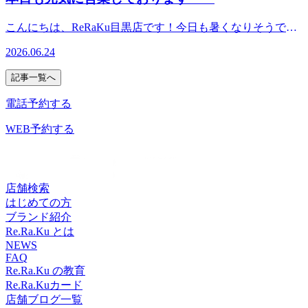
リラックスして過ごせたら良いのですが…そんな時間が取れ
読みいただいてありがとうございます。Re.Ra.Ku目黒店12：
ない時にホッと一息ついてみませんか？ReRaKu目黒店は本
30～21：00（最終受付20：20）TEL．．．03-3491-0212＃目
こんにちは、ReRaKu目黒店です！今日も暑くなりそうです
日も皆様のご来店を笑顔でお待ちしております！ ６月２９
黒＃目黒川＃目黒駅近＃JR山手線＃都営三田線＃東急目黒
ね。南の方には台風が二つも発生していて明日からの天気も
日（月）空き状況１5時０５分よりご予約いただけます。※
2026.06.24
線＃東京メトロ南北線＃もみほぐし＃リラクゼーション＃肩
気になりますが、体調お変わりありませんか？早くもエアコ
ご予約状況は都度変わりますのでご注意ください。スタッフ
こり＃土日祝営業
ンによる冷えを感じている方もいらっしゃいます。そんな時
一同心よりお待ちしております。最後までお読みいただいて
記事一覧へ
にも、リラックスして体調整えてみませんか？今日も
ありがとうございます。Re.Ra.Ku目黒店12：30～21：00（最
ReRaKu目黒店は皆様のご来店を笑顔でお待ちしておりま
電話予約する
終受付20：20）TEL．．．03-3491-0212＃目黒＃目黒川＃目
す！ ６月２４日（水）空き状況１４時００分よりご予約い
黒駅近＃JR山手線＃都営三田線＃東急目黒線＃東京メトロ
ただけます。※ご予約状況は都度変わりますのでご注意くだ
WEB予約する
南北線＃もみほぐし＃リラクゼーション＃肩こり＃土日祝営
さい。スタッフ一同心よりお待ちしております。最後までお
業
読みいただいてありがとうございます。Re.Ra.Ku目黒店12：
30～21：00（最終受付20：20）TEL．．．03-3491-0212＃目
黒＃目黒川＃目黒駅近＃JR山手線＃都営三田線＃東急目黒
店舗検索
線＃東京メトロ南北線＃もみほぐし＃リラクゼーション＃肩
はじめての方
こり＃土日祝営業
ブランド紹介
Re.Ra.Ku とは
NEWS
FAQ
Re.Ra.Ku の教育
Re.Ra.Kuカード
店舗ブログ一覧