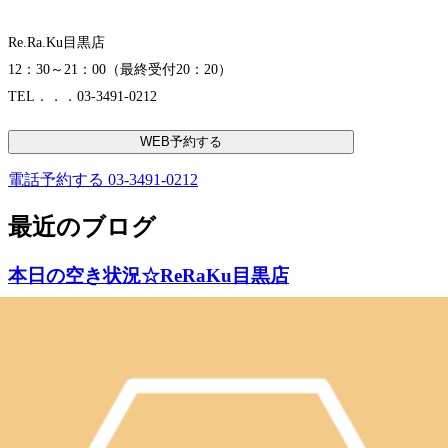
Re.Ra.Ku目黒店
12：30～21：00（最終受付20：20）
TEL．．．03-3491-0212
WEB予約する
電話予約する
03-3491-0212
最近のブログ
本日の空き状況☆ReRaKu目黒店
こんにちは、ReRaKu目黒店です！日差しは強いですが、風
が気持ち良い水曜日。今週も、もうひと頑張りですね。
2026.08.05
Re.Ra.Ku目黒店は本日も、皆様を笑顔でお待ちしています。
１2時30分よりご予約いただけます。※ご予約状況は都度変
本日の空き状況☆ReRaKu目黒店
わりますのでご注意ください。スタッフ一同心よりお待ちし
ております。最後までお読みいただいてありがとうございま
こんにちは、ReRaKu目黒店です！昨日までの少し息のつけ
す。Re.Ra.Ku目黒店12：30～21：00（最終受付20：20）