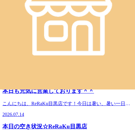
る気温から、また猛暑の一日に逆戻りですね。エアコンによ
TEL．．．03-3491-0212＃目黒＃目黒川＃目黒駅近＃JR山手
2026.07.29
る冷えすぎや外との温度差で疲れがたまるモードになってい
線＃都営三田線＃東急目黒線＃東京メトロ南北線＃もみほぐ
ませんか？お休みの日のリフレッシュや、お仕事帰りのご利
し＃リラクゼーション＃肩こり＃土日祝営業
本日の空き状況☆ReRaKu目黒店
用もお待ちしています。Re.Ra.Ku目黒店は本日も、皆様を笑
顔でお待ちしています。１2時30分よりご予約いただけま
こんにちは、ReRaKu目黒店です！週の真ん中水曜日！！今
す。※ご予約状況は都度変わりますのでご注意ください。ス
週は、連休明けから猛暑ですね。体調管理しっかりしておき
タッフ一同心よりお待ちしております。最後までお読みいた
2026.07.22
たいですね。Re.Ra.Ku目黒店は本日も、皆様を笑顔でお待ち
だいてありがとうございます。Re.Ra.Ku目黒店12：30～21：
しています。１2時30分よりご予約いただけます。※ご予約
00（最終受付20：20）TEL．．．03-3491-0212＃目黒＃目黒
本日の空き状況☆ReRaKu目黒店
状況は都度変わりますのでご注意ください。スタッフ一同心
川＃目黒駅近＃JR山手線＃都営三田線＃東急目黒線＃東京
よりお待ちしております。最後までお読みいただいてありが
メトロ南北線＃もみほぐし＃リラクゼーション＃肩こり＃土
こんにちは、ReRaKu目黒店です！急に暑くなってきました
とうございます。Re.Ra.Ku目黒店12：30～21：00（最終受付
日祝営業
がまだまだ始まったばかり。これからの夏本番に備えて、お
20：20）TEL．．．03-3491-0212＃目黒＃目黒川＃目黒駅近
2026.07.15
身体のケアをオススメ致します。Re.Ra.Ku目黒店は本日も、
＃JR山手線＃都営三田線＃東急目黒線＃東京メトロ南北線
皆様を笑顔でお待ちしています。１2時30分よりご予約いた
＃もみほぐし＃リラクゼーション＃肩こり＃土日祝営業
本日も元気に営業しております＾＾
だけます。※ご予約状況は都度変わりますのでご注意くださ
い。スタッフ一同心よりお待ちしております。最後までお読
こんにちは、ReRaKu目黒店です！今日は暑い、暑い一日と
みいただいてありがとうございます。Re.Ra.Ku目黒店12：30
なりましたね。本格的な夏到来といったかんじでしょうか？
～21：00（最終受付20：20）TEL．．．03-3491-0212＃目黒
2026.07.14
外と室内の温度差により、体調不良になりやすいこの季節に
＃目黒川＃目黒駅近＃JR山手線＃都営三田線＃東急目黒線
はぜひリラクゼーションをご利用ください！暑さに負けない
＃東京メトロ南北線＃もみほぐし＃リラクゼーション＃肩こ
本日の空き状況☆ReRaKu目黒店
ように、Re.Ra.Ku目黒店は本日も、皆様を笑顔でお待ちして
り＃土日祝営業