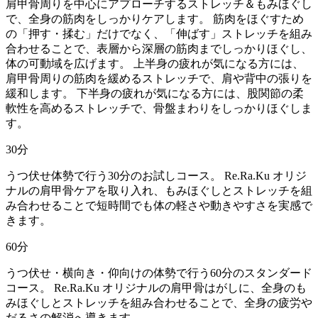
肩甲骨周りを中心にアプローチするストレッチ＆もみほぐし
で、全身の筋肉をしっかりケアします。 筋肉をほぐすため
の「押す・揉む」だけでなく、「伸ばす」ストレッチを組み
合わせることで、表層から深層の筋肉までしっかりほぐし、
体の可動域を広げます。 上半身の疲れが気になる方には、
肩甲骨周りの筋肉を緩めるストレッチで、肩や背中の張りを
緩和します。 下半身の疲れが気になる方には、股関節の柔
軟性を高めるストレッチで、骨盤まわりをしっかりほぐしま
す。
30
分
うつ伏せ体勢で行う30分のお試しコース。 Re.Ra.Ku オリジ
ナルの肩甲骨ケアを取り入れ、もみほぐしとストレッチを組
み合わせることで短時間でも体の軽さや動きやすさを実感で
きます。
60
分
うつ伏せ・横向き・仰向けの体勢で行う60分のスタンダード
コース。 Re.Ra.Ku オリジナルの肩甲骨はがしに、全身のも
みほぐしとストレッチを組み合わせることで、全身の疲労や
だるさの解消へ導きます。