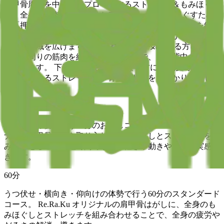
肩甲骨周りを中心にアプローチするストレッチ＆もみほぐし
で、全身の筋肉をしっかりケアします。 筋肉をほぐすため
の「押す・揉む」だけでなく、「伸ばす」ストレッチを組み
合わせることで、表層から深層の筋肉までしっかりほぐし、
体の可動域を広げます。 上半身の疲れが気になる方には、
肩甲骨周りの筋肉を緩めるストレッチで、肩や背中の張りを
緩和します。 下半身の疲れが気になる方には、股関節の柔
軟性を高めるストレッチで、骨盤まわりをしっかりほぐしま
す。
30
分
うつ伏せ体勢で行う30分のお試しコース。 Re.Ra.Ku オリジ
ナルの肩甲骨ケアを取り入れ、もみほぐしとストレッチを組
み合わせることで短時間でも体の軽さや動きやすさを実感で
きます。
60
分
うつ伏せ・横向き・仰向けの体勢で行う60分のスタンダード
コース。 Re.Ra.Ku オリジナルの肩甲骨はがしに、全身のも
みほぐしとストレッチを組み合わせることで、全身の疲労や