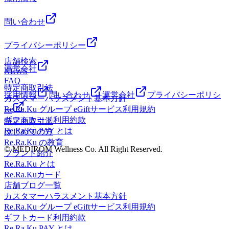
問い合わせ
プライバシーポリシー
店舗検索
運営会社
NEWS
FAQ
特定商取引法
採用情報
問い合わせ
運営会社
プライバシーポリシ
カスタマーハラスメント基本方針
Re.Ra.Ku グループ eGiftサービス利用規約
ー
ギフトカード利用約款
特定商取引法
Re.Ra.Ku PAY とは
はじめての方
Re.Ra.Ku の教育
© MEDIROM Wellness Co. All Right Reserved.
ブランド紹介
Re.Ra.Ku とは
Re.Ra.Kuカード
店舗ブログ一覧
カスタマーハラスメント基本方針
Re.Ra.Ku グループ eGiftサービス利用規約
ギフトカード利用約款
Re.Ra.Ku PAY とは