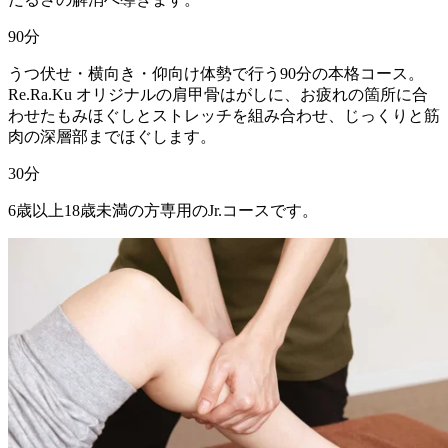
90
分
うつ伏せ・横向き・仰向け体勢で行う90分の本格コース。
Re.Ra.Ku オリジナルの肩甲骨はがしに、お疲れの箇所に合
わせたもみほぐしとストレッチを組み合わせ、じっくりと筋
肉の深層部までほぐします。
30
分
6歳以上18歳未満の方専用のJr.コースです。