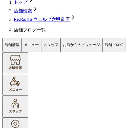
トップ
店舗検索
Re.Ra.Ku ウェルブ六甲道店
店舗ブログ一覧
店舗情報
メニュー
スタッフ
お店からのメッセージ
店舗ブログ