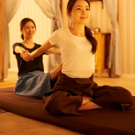
2026.08.07
の地域で雨雲がかかるようです。昨日は葛西でも突発的に雨
が降りましたね・・気圧の変化で疲労も出やすくなっていま
たんぱく質摂ってますか？
すので、ストレッチで身体と心をゆるめ、自律神経を整えて
いきましょう！ 8月7日(金)10：10～、90分までのタイ古式が
こんにちは！！Thai Stretchアリオ葛西店のサトウです。皆さ
ご案内可能です！お電話ですとより詳細なお時間のご相談が
ん、たんぱく質摂ってますか？たんぱく質は筋肉、骨、肌、
できます！施術中ですと、すぐに対応が難しい場合がござい
2026.08.03
髪、爪、内臓（臓器）、血液（ヘモグロビンなど）、ホルモ
ますので留守番電話にメッセージを残して頂けると幸いで
ン、酵素、免疫細胞など、身体のほぼすべての材料となる栄
す。 スタッフ一同、心よりご来店お待ちしております！驚
背骨を動かすストレッチ3選★
養素であり、「体調管理」「若々しさの維持」に不可欠！た
きの気持ち良さ！タイ古式ストレッチ！じっくりほぐして、
んぱく質が慢性的に不足すると、体は生命維持を優先するた
ゆっくり伸ばす、全身ストレッチ！Thai Stretchアリオ葛西
こんにちは！！ Thai Stretchアリオ葛西店の鬼木です。 さ
め、美容・筋肉・代謝・メンタルといった部分から「切り捨
店＜営業時間＞10：00～21：00（最終受付19：50）＜住所＞
て、今月も残り4日！ラストスパートですね！ 月末はお忙し
て」られていきます。特に40代以降の大人にとって、タンパ
2026.07.28
東京都江戸川区東葛西9-3-3 アリオ葛西2F
い方も多いのではないでしょうか。 当店では30分～の短い
ク質不足は「老化のスピード」を一気に早めてしまう危険な
コースもご用意しています。 ぜひ、隙間時間にリフレッシ
要因になります。成人が1日に必要なたんぱく質の目安は、
湯船に浸かりましょう！
ュされに来てくださいね(*^^*) 7月28日(火) 13：00～ご案内
男性が約65g、女性が約50g。肉、魚、卵、大豆製品（納豆や
可能です！ お電話ですとより詳細なお時間のご相談ができ
豆腐）、乳製品を朝・昼・夕の3食に分けて、こまめに摂る
こんにちは！！Thai Stretchアリオ葛西店のサトウです。うだ
ます！ 施術中ですと、すぐに対応が難しい場合がございま
のが効果的です！8月3日(月)のおすすめコースは新規予約
るような暑さが続き、夜も寝苦しいですよね。就寝90分前の
すので留守番電話にメッセージを残して頂けると幸いで
2026.07.27
NO.1 リラク系タイ古式90分コースです！13：30～、15：
入浴で、自然な眠りを誘う 38〜40℃のぬるめのお湯に浸か
す。 本日は背骨を動かすストレッチを3つご紹介いたします
00～ご案内可能です！お電話ですとより詳細なお時間のご相
ることで、体の深部体温がスムーズに下がり、質の高い睡眠
★特に「胸椎」の動きを出すために効果的で、猫背やストレ
明日は！
談ができます！施術中ですと、すぐに対応が難しい場合がご
につながります 。ぜひ、夏でもシャワーで済ませず、湯船
ートネックの改善にも役立ちます。私は毎朝この3つをベッ
ざいますので留守番電話にメッセージを残して頂けると幸い
に浸かりましょうね！7月27日(月)のおすすめコースはまず
ドの上で行なってから動き出すようにしています。（スッキ