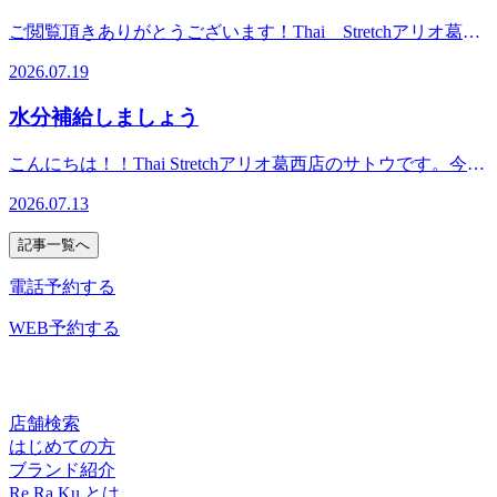
詳細なお時間のご相談ができます！施術中ですと、すぐに対
か。様々な種類のアイスがありますが、どれも大量の砂糖が
モンの分泌が促されるなど、多くのメリットがあるのです。
応が難しい場合がございますので留守番電話にメッセージを
ご閲覧頂きありがとうございます！Thai Stretchアリオ葛西
使われているものが多く、それが夏バテや体調不良の原因と
夏のお出かけに近場の海で癒し効果を感じてみてください
残して頂けると幸いです。スタッフ一同、心よりご来店お待
店で
なっているかもしれません。 寝る前の甘いものが体にもた
ね！7月20日(月)のおすすめコースは新規予約NO.1 リラク
2026.07.19
ちしております！驚きの気持ち良さ！タイ古式ストレッチ！
す！.*☆。・.*☆。・.*☆。・.*☆。・.*☆。・.*☆。・.*☆。
らすデメリット ①寝る前は脂肪が最も溜まりやすい とくに
系タイ古式90分コースです！15：30～、19：30～ご案内可能
じっくりほぐして、ゆっくり伸ばす、全身ストレッチ！
こんにちは!ご覧いただきありがとうございます。当店リラ
夜の22時～深夜2時は、身体に脂肪を溜め込むタンパク質
です！お電話ですとより詳細なお時間のご相談ができます！
水分補給しましょう
Thai Stretchアリオ葛西店＜営業時間＞10：00～21：00（最
ク式タイストレッチでは、タイ式で腰脚まわりをアプローチ
【BMAL1】（ビーマルワン）の分泌が活性化する時間帯で
施術中ですと、すぐに対応が難しい場合がございますので留
終受付19：50）＜住所＞東京都江戸川区東葛西9-3-3 アリ
のうえ、首肩まわりのお疲れや上半身の重だるさに合わせ
す。同じカロリーを摂ったとしても、日中に比べて圧倒的に
守番電話にメッセージを残して頂けると幸いです。スタッフ
こんにちは！！Thai Stretchアリオ葛西店のサトウです。今日
オ葛西2F
て、受けやすいオプションもご提案しています。アリオでた
太りやすくなってしまいます。 ②睡眠の質が低下しやすく
一同、心よりご来店お待ちしております！驚きの気持ち良
は雨が降ったり止んだりで蒸し蒸ししますよね。湿度が高い
くさん歩いた後は、脚だけでなく首肩や頭まわりまで疲れを
なる 寝る前に砂糖を多く摂ると血糖値が急上昇し、寝てい
2026.07.13
さ！タイ古式ストレッチ！じっくりほぐして、ゆっくり伸ば
季節は、体温調節を難しくし、汗をかいても蒸発しにくくな
感じることがあります。そんな時におすすめなのが、爽快ヘ
る間に急降下をします。脳が興奮状態になり、夜中に目が覚
す、全身ストレッチ！Thai Stretchアリオ葛西店＜営業時間
り、体内の水分が失われやすいため意識的に水分を摂取する
ッドスパのオプションです。ひんやり炭酸泡で頭まわりをケ
めてしまったり、朝起きた時に疲れが残っていたりと、疲労
記事一覧へ
＞10：00～21：00（最終受付19：50）＜住所＞東京都江戸川
こと、フルーツや野菜を積極的に取り入れることが大切で
アしながら、タイ式で身体のお疲れにも対応できます。お買
が蓄積する原因となります。 ③翌朝のくすみやむくみの原
区東葛西9-3-3 アリオ葛西2F
す。特に、スイカやキュウリなどの水分を多く含む食品は、
電話予約する
い物の合間や帰る前の休憩に、夏限定の爽快感をぜひどう
因になる 消化しきれなかった糖質は、体内のタンパク質と
体を潤すのに役立ちます。また、発酵食品もおすすめです。
ぞ。リフレッシュ後、またお買い物やご帰宅までスッキリし
結びつき、お肌のハリを低下させます。また、冷たいものは
腸内環境を整えることで、お身体全体の健康維持に繋がりま
WEB予約する
てください★おすすめの香りはさっぱりスッキリするブルー
内臓を冷やして血行不良を起こし、翌朝のむくみにつながり
す。7月13日(月)のおすすめコースはまずはお試し リラク
ミングリモーネの香りで
ます。 夕食後のデザートで気を付けたいポイント 夕食後に
系タイ古式60分コースです！17：00～ご案内可能です！お電
す！ .*☆。・.*☆。・.*☆。・.*☆。・.*☆。・.*☆。・.*☆
はどのようなものを食べれば良いのかというと ・低脂質 ・
話ですとより詳細なお時間のご相談ができます！施術中です
驚きの気持ち良さ！タイ古式ストレッチ！じっくりほぐし
たんぱく質を含むもの ・水分補給になるもの これらを兼ね
と、すぐに対応が難しい場合がございますので留守番電話に
店舗検索
て、ゆっくり伸ばす、全身ストレッチ！Thai Stretchアリオ
揃えた食材を選ぶことがポイントです。糖質だけでなく、脂
メッセージを残して頂けると幸いです。スタッフ一同、心よ
はじめての方
葛西店＜営業時間＞10：00～21：00（最終受付19：50）＜住
質も抑えて胃腸の負担を減らしながら、血糖値の急上昇を抑
りご来店お待ちしております！驚きの気持ち良さ！タイ古式
ブランド紹介
所＞東京都江戸川区東葛西9-3-3 アリオ葛西2F＜電話番号
えられると良いでしょう。 入浴後でしたら水分補給として
ストレッチ！じっくりほぐして、ゆっくり伸ばす、全身スト
Re.Ra.Ku とは