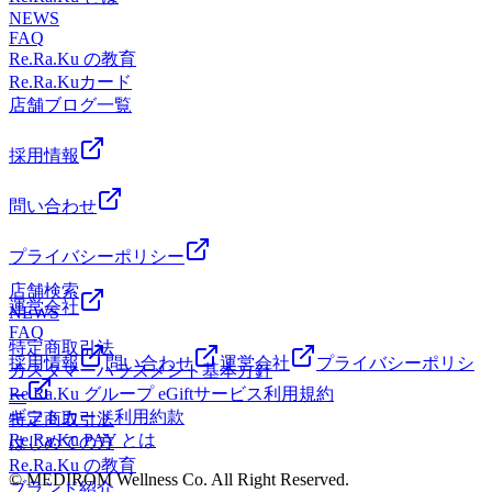
＞03-6808-5366（混雑時は留守番電話になる場合がございま
も活用できると効率的です。 夕食後やお風呂後に！食べて
レッチ！Thai Stretchアリオ葛西店＜営業時間＞10：00～
NEWS
す。ご了承くださいませ。）＜オンライン予約＞
もOKな組み合わせ冷凍バナナ・パイン・ベリー類 果物は、
FAQ
21：00（最終受付19：50）＜住所＞東京都江戸川区東葛西9-
https://mitsuraku.jp/pm/online/index/t7y0n1
人工の砂糖を使わないビタミンミネラル豊富なヘルシーデザ
Re.Ra.Ku の教育
3-3 アリオ葛西2F
ートです。 バナナには睡眠の質を高める『トリプトファ
Re.Ra.Kuカード
ン』、パインには消化力をアップさせる『ブロメライン』、
店舗ブログ一覧
ブルーベリーには強い抗酸化作用『アントシアニン』が豊富
です。 ただし、果物にも果糖が含まれていて、食べ過ぎる
採用情報
と太る原因になるのはアイスと変わりません。軽くつまむ
か、小さい小鉢一杯程度にしましょう。 ヨーグルト＋ナッ
問い合わせ
ツ類＋はちみつ ヨーグルトは乳酸菌などがタンパク質や脂
肪の分解を助けてくれるため、消化吸収に優れています。
プライバシーポリシー
ナッツ類にはビタミンＥが豊富に含まれ、血管や肌の老化防
止に役立ちます。また、はちみつには腸内のビフィズス菌を
店舗検索
増やす働きをするので、ヨーグルトと相性が良く、消化吸収
運営会社
NEWS
の早い果糖やブドウ糖が主成分なので、疲労回復にも役立ち
FAQ
特定商取引法
ます。 絹ごし豆腐＋黒蜜＋きなこ 豆腐やきなこに含まれる
採用情報
問い合わせ
運営会社
プライバシーポリシ
カスタマーハラスメント基本方針
大豆イソフラボンには、強い抗酸化作用があり、骨粗しょう
Re.Ra.Ku グループ eGiftサービス利用規約
症予防にも効果的。肥満やがんを予防するサポニンという成
ー
ギフトカード利用約款
分も含まれています。 黒蜜は普通の砂糖と比べてカルシウ
特定商取引法
Re.Ra.Ku PAY とは
ムやカリウム、マグネシウムといったミネラルが豊富で、む
はじめての方
くみ改善や神経の興奮を抑えたりする働きが期待できます。
Re.Ra.Ku の教育
© MEDIROM Wellness Co. All Right Reserved.
夕食後や就寝前のデザートは、我慢しすぎてストレスを溜め
ブランド紹介