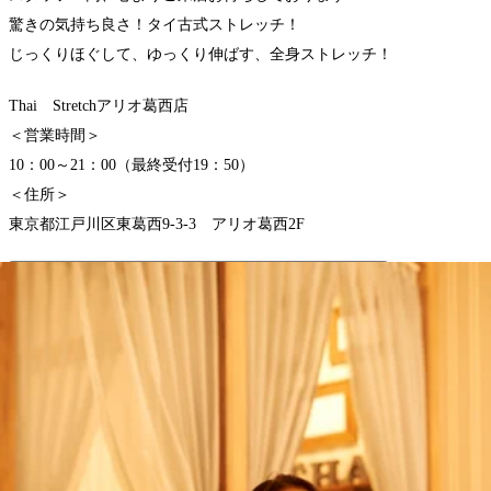
驚きの気持ち良さ！タイ古式ストレッチ！
じっくりほぐして、ゆっくり伸ばす、全身ストレッチ！
Thai Stretchアリオ葛西店
＜営業時間＞
10：00～21：00（最終受付19：50）
＜住所＞
東京都江戸川区東葛西9-3-3 アリオ葛西2F
WEB予約する
電話予約する
03-6808-5366
最近のブログ
気圧の変化に注意！
こんにちは！！Thai Stretchアリオ葛西店の鬼木です♪今朝は
晴天ですが、台風が近くに発生している影響で、午後は一部