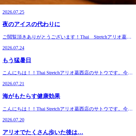
こんにちは！！Thai Stretchアリオ葛西店のサトウです。明日
です。スタッフ一同、心よりご来店お待ちしております！驚
はお試し リラク系タイ古式60分コースです！17：30～ご案
リ！シャキーン！）5分あればできますのでぜひ皆さんも取
は、丑の日ですね。土用の丑の日とは、季節の変わり目であ
きの気持ち良さ！タイ古式ストレッチ！じっくりほぐして、
内可能です！お電話ですとより詳細なお時間のご相談ができ
2026.07.25
り入れてみて下さいね♪ スタッフ一同、心よりご来店お待
る土用の期間中に、十二支の丑にあたる日のことです。丑の
ゆっくり伸ばす、全身ストレッチ！Thai Stretchアリオ葛西
ます！施術中ですと、すぐに対応が難しい場合がございます
ちしております！ 驚きの気持ち良さ！タイ古式ストレッ
日には 「う」 のつく食べ物で無病息災を祈願するものだと
店＜営業時間＞10：00～21：00（最終受付19：50）＜住所＞
ので留守番電話にメッセージを残して頂けると幸いです。ス
夜のアイスの代わりに
チ！ じっくりほぐして、ゆっくり伸ばす、全身ストレッ
言われています。私は一足早く昨日うなぎを食べました！う
東京都江戸川区東葛西9-3-3 アリオ葛西2F
タッフ一同、心よりご来店お待ちしております！驚きの気持
チ！ Thai Stretchアリオ葛西店 ＜営業時間＞ 10：00～21：
なぎにはビタミンAやビタミンB群が豊富で、新陳代謝を活
ち良さ！タイ古式ストレッチ！じっくりほぐして、ゆっくり
ご閲覧頂きありがとうございます！Thai Stretchアリオ葛西
00（最終受付19：50） ＜住所＞ 東京都江戸川区東葛西9-3-
発にし、体を温める効果が期待できます。毎日暑いですが栄
伸ばす、全身ストレッチ！Thai Stretchアリオ葛西店＜営業
店です！今週のご予約状況のお知らせです♪7/27（月）
3 アリオ葛西2F
養をしっかり摂って、暑い夏を乗り切りましょう！7月25日
2026.07.24
時間＞10：00～21：00（最終受付19：50）＜住所＞東京都江
13：40～、7/28（火） なし7/29（水） なし
(土)のおすすめコースは満足度No.1 リラク系タイ古式120
戸川区東葛西9-3-3 アリオ葛西2F
7/30（木） 12：50～、16：00～、16：40～7/31（金）
分コースです！12：00～、14：30～、17：00～ご案内可能で
もう猛暑日
10：10～、12：00～、 14：00～8/1（土） 12：00～、
す！お電話ですとより詳細なお時間のご相談ができます！施
14：30～8/2（日） なし上記のお時間帯ご案内可能でござ
術中ですと、すぐに対応が難しい場合がございますので留守
こんにちは！！Thai Stretchアリオ葛西店のサトウです。今日
います！最新の予約状況は当店アプリかネット予約にてご確
番電話にメッセージを残して頂けると幸いです。スタッフ一
も猛暑日ですね。猛暑によるお身体のダルさは大量の汗によ
認が可能です。クーポン等も掲載しておりますので是非ご参
2026.07.21
同、心よりご来店お待ちしております！驚きの気持ち良さ！
る水分や塩分不足と室内外の急激な気温差による自律神経の
照くださいませ♪※7/26（日）現在の空き状況になりますの
タイ古式ストレッチ！じっくりほぐして、ゆっくり伸ばす、
乱れが主な原因。のどが渇く前に麦茶やスポーツドリンクを
で、ご案内出来ない可能性もございます。あらかじめご了承
海がもたらす健康効果
全身ストレッチ！Thai Stretchアリオ葛西店＜営業時間＞
こまめに飲んだり、シャワーだけで済ませず、ぬるめのお湯
くださいま
10：00～21：00（最終受付19：50）＜住所＞東京都江戸川区
に浸かって自律神経のバランスを整えましょう。また、豚肉
せ。.*☆。・.*☆。・.*☆。・.*☆。・.*☆。・.*☆。・.*☆。
こんにちは！！Thai Stretchアリオ葛西店のサトウです。今日
東葛西9-3-3 アリオ葛西2F
やうなぎなどのビタミンB1、梅干しなどのクエン酸を意識
こんにちは！ タイストレッチアリオ葛西店オオハタです。
は海の日ですね。海は心身の健康に多大な効果をもたらすそ
的に摂るのもオススメです！7月21日(火)のおすすめコース
2026.07.20
一日中暑い日が続くとついつい冷たいものが食べたくなりま
うです。波の音や雄大な景色は脳のストレスホルモンを減ら
はまずはお試し リラク系タイ古式60分コースです！13：10
すよね。そんな中、夕食やお風呂後の就寝前のデザートがい
し、リラックス効果を生み出します。さらに、海水に含まれ
～、14：10～、15：00～ご案内可能です！お電話ですとより
アリオでたくさん歩いた後は…
つも『アイス』になっている人も多いのではないでしょう
る豊富なミネラルが肌を整え、日光を浴びることで睡眠ホル