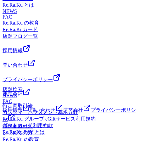
ブルーベリーには強い抗酸化作用『アントシアニン』が豊富
18日(土) 0：00 ～ 9月23日(水) 23：59 の期間中、
Re.Ra.Ku とは
です。 ただし、果物にも果糖が含まれていて、食べ過ぎる
Re.Ra.Ku PAYに1万円以上のチャージをしていただくと10％
NEWS
と太る原因になるのはアイスと変わりません。軽くつまむ
FAQ
増額になります(^^)/ 10万円チャージ➡1万円増額で1万円5万
か、小さい小鉢一杯程度にしましょう。 ヨーグルト＋ナッ
Re.Ra.Ku の教育
円チャージ➡5,000円増額で5万5,000円3万円チャージ➡3,000
ツ類＋はちみつ ヨーグルトは乳酸菌などがタンパク質や脂
Re.Ra.Kuカード
円増額で3万3,000円1万円チャージ➡1,000円増額で1万1,000
肪の分解を助けてくれるため、消化吸収に優れています。
店舗ブログ一覧
円 【注意事項】・クーポンは自動適用されますがチャージ
ナッツ類にはビタミンＥが豊富に含まれ、血管や肌の老化防
前にクーポンが適用されているかご確認をお願いいたしま
止に役立ちます。また、はちみつには腸内のビフィズス菌を
す。・増額分の有効期限は、通常チャージ分と同様にチャー
採用情報
増やす働きをするので、ヨーグルトと相性が良く、消化吸収
ジ日から150日間です。・残高の上限はございませんが、
の早い果糖やブドウ糖が主成分なので、疲労回復にも役立ち
Re.Ra.Ku PAYのご返金はできかねますのでご注意くださ
問い合わせ
ます。 絹ごし豆腐＋黒蜜＋きなこ 豆腐やきなこに含まれる
い。 皆さまのご利用を心よりお待ちしておりま
大豆イソフラボンには、強い抗酸化作用があり、骨粗しょう
す。 .*☆。・.*☆。・.*☆。・.*☆。・.*☆。・.*☆。・.*☆
プライバシーポリシー
症予防にも効果的。肥満やがんを予防するサポニンという成
驚きの気持ち良さ！タイ古式ストレッチ！じっくりほぐし
分も含まれています。 黒蜜は普通の砂糖と比べてカルシウ
店舗検索
て、ゆっくり伸ばす、全身ストレッチ！Thai Stretchアリオ
運営会社
ムやカリウム、マグネシウムといったミネラルが豊富で、む
NEWS
葛西店＜営業時間＞10：00～21：00（最終受付19：50）＜住
FAQ
くみ改善や神経の興奮を抑えたりする働きが期待できます。
所＞東京都江戸川区東葛西9-3-3 アリオ葛西2F＜電話番号
特定商取引法
夕食後や就寝前のデザートは、我慢しすぎてストレスを溜め
＞03-6808-5366（混雑時は留守番電話になる場合がございま
採用情報
問い合わせ
運営会社
プライバシーポリシ
カスタマーハラスメント基本方針
てしまうより、体がより喜ぶものを選ぶことで、疲労回復や
す。ご了承くださいませ。）＜オンライン予約＞
Re.Ra.Ku グループ eGiftサービス利用規約
ー
リラックスに繋がります。賢い食材選びで体も心も健やかに
https://mitsuraku.jp/pm/online/index/t7y0n1
ギフトカード利用約款
特定商取引法
整えていきましょ
Re.Ra.Ku PAY とは
はじめての方
う！ .*☆。・.*☆。・.*☆。・.*☆。・.*☆。・.*☆。・.*☆
Re.Ra.Ku の教育