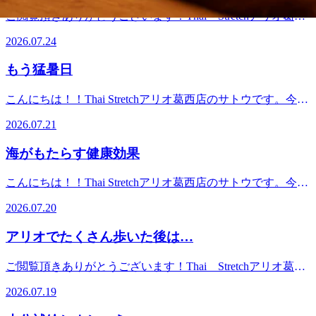
チ！ Thai Stretchアリオ葛西店 ＜営業時間＞ 10：00～21：
なぎにはビタミンAやビタミンB群が豊富で、新陳代謝を活
ち良さ！タイ古式ストレッチ！じっくりほぐして、ゆっくり
ご閲覧頂きありがとうございます！Thai Stretchアリオ葛西
00（最終受付19：50） ＜住所＞ 東京都江戸川区東葛西9-3-
発にし、体を温める効果が期待できます。毎日暑いですが栄
伸ばす、全身ストレッチ！Thai Stretchアリオ葛西店＜営業
店です！今週のご予約状況のお知らせです♪7/27（月）
3 アリオ葛西2F
養をしっかり摂って、暑い夏を乗り切りましょう！7月25日
2026.07.24
時間＞10：00～21：00（最終受付19：50）＜住所＞東京都江
13：40～、7/28（火） なし7/29（水） なし
(土)のおすすめコースは満足度No.1 リラク系タイ古式120
戸川区東葛西9-3-3 アリオ葛西2F
7/30（木） 12：50～、16：00～、16：40～7/31（金）
分コースです！12：00～、14：30～、17：00～ご案内可能で
もう猛暑日
10：10～、12：00～、 14：00～8/1（土） 12：00～、
す！お電話ですとより詳細なお時間のご相談ができます！施
14：30～8/2（日） なし上記のお時間帯ご案内可能でござ
術中ですと、すぐに対応が難しい場合がございますので留守
こんにちは！！Thai Stretchアリオ葛西店のサトウです。今日
います！最新の予約状況は当店アプリかネット予約にてご確
番電話にメッセージを残して頂けると幸いです。スタッフ一
も猛暑日ですね。猛暑によるお身体のダルさは大量の汗によ
認が可能です。クーポン等も掲載しておりますので是非ご参
2026.07.21
同、心よりご来店お待ちしております！驚きの気持ち良さ！
る水分や塩分不足と室内外の急激な気温差による自律神経の
照くださいませ♪※7/26（日）現在の空き状況になりますの
タイ古式ストレッチ！じっくりほぐして、ゆっくり伸ばす、
乱れが主な原因。のどが渇く前に麦茶やスポーツドリンクを
で、ご案内出来ない可能性もございます。あらかじめご了承
海がもたらす健康効果
全身ストレッチ！Thai Stretchアリオ葛西店＜営業時間＞
こまめに飲んだり、シャワーだけで済ませず、ぬるめのお湯
くださいま
10：00～21：00（最終受付19：50）＜住所＞東京都江戸川区
に浸かって自律神経のバランスを整えましょう。また、豚肉
せ。.*☆。・.*☆。・.*☆。・.*☆。・.*☆。・.*☆。・.*☆。
こんにちは！！Thai Stretchアリオ葛西店のサトウです。今日
東葛西9-3-3 アリオ葛西2F
やうなぎなどのビタミンB1、梅干しなどのクエン酸を意識
こんにちは！ タイストレッチアリオ葛西店オオハタです。
は海の日ですね。海は心身の健康に多大な効果をもたらすそ
的に摂るのもオススメです！7月21日(火)のおすすめコース
2026.07.20
一日中暑い日が続くとついつい冷たいものが食べたくなりま
うです。波の音や雄大な景色は脳のストレスホルモンを減ら
はまずはお試し リラク系タイ古式60分コースです！13：10
すよね。そんな中、夕食やお風呂後の就寝前のデザートがい
し、リラックス効果を生み出します。さらに、海水に含まれ
～、14：10～、15：00～ご案内可能です！お電話ですとより
アリオでたくさん歩いた後は…
つも『アイス』になっている人も多いのではないでしょう
る豊富なミネラルが肌を整え、日光を浴びることで睡眠ホル
詳細なお時間のご相談ができます！施術中ですと、すぐに対
か。様々な種類のアイスがありますが、どれも大量の砂糖が
モンの分泌が促されるなど、多くのメリットがあるのです。
応が難しい場合がございますので留守番電話にメッセージを
ご閲覧頂きありがとうございます！Thai Stretchアリオ葛西
使われているものが多く、それが夏バテや体調不良の原因と
夏のお出かけに近場の海で癒し効果を感じてみてください
残して頂けると幸いです。スタッフ一同、心よりご来店お待
店で
なっているかもしれません。 寝る前の甘いものが体にもた
ね！7月20日(月)のおすすめコースは新規予約NO.1 リラク
2026.07.19
ちしております！驚きの気持ち良さ！タイ古式ストレッチ！
す！.*☆。・.*☆。・.*☆。・.*☆。・.*☆。・.*☆。・.*☆。
らすデメリット ①寝る前は脂肪が最も溜まりやすい とくに
系タイ古式90分コースです！15：30～、19：30～ご案内可能
じっくりほぐして、ゆっくり伸ばす、全身ストレッチ！
こんにちは!ご覧いただきありがとうございます。当店リラ
夜の22時～深夜2時は、身体に脂肪を溜め込むタンパク質
です！お電話ですとより詳細なお時間のご相談ができます！