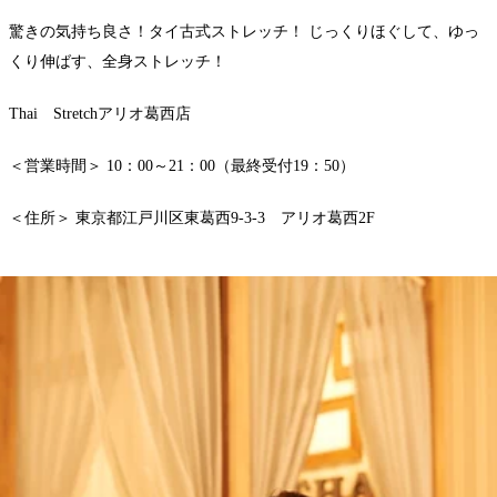
驚きの気持ち良さ！タイ古式ストレッチ！ じっくりほぐして、ゆっ
くり伸ばす、全身ストレッチ！
Thai Stretchアリオ葛西店
＜営業時間＞ 10：00～21：00（最終受付19：50）
＜住所＞ 東京都江戸川区東葛西9-3-3 アリオ葛西2F
WEB予約する
電話予約する
03-6808-5366
最近のブログ
たんぱく質摂ってますか？
こんにちは！！Thai Stretchアリオ葛西店のサトウです。皆さ