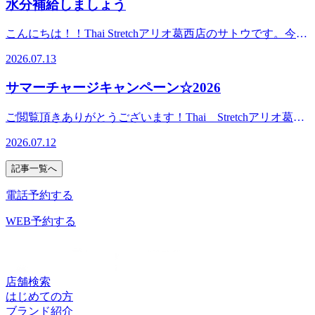
水分補給しましょう
Thai Stretchアリオ葛西店＜営業時間＞10：00～21：00（最
ク式タイストレッチでは、タイ式で腰脚まわりをアプローチ
【BMAL1】（ビーマルワン）の分泌が活性化する時間帯で
施術中ですと、すぐに対応が難しい場合がございますので留
終受付19：50）＜住所＞東京都江戸川区東葛西9-3-3 アリ
のうえ、首肩まわりのお疲れや上半身の重だるさに合わせ
す。同じカロリーを摂ったとしても、日中に比べて圧倒的に
守番電話にメッセージを残して頂けると幸いです。スタッフ
こんにちは！！Thai Stretchアリオ葛西店のサトウです。今日
オ葛西2F
て、受けやすいオプションもご提案しています。アリオでた
太りやすくなってしまいます。 ②睡眠の質が低下しやすく
一同、心よりご来店お待ちしております！驚きの気持ち良
は雨が降ったり止んだりで蒸し蒸ししますよね。湿度が高い
くさん歩いた後は、脚だけでなく首肩や頭まわりまで疲れを
なる 寝る前に砂糖を多く摂ると血糖値が急上昇し、寝てい
2026.07.13
さ！タイ古式ストレッチ！じっくりほぐして、ゆっくり伸ば
季節は、体温調節を難しくし、汗をかいても蒸発しにくくな
感じることがあります。そんな時におすすめなのが、爽快ヘ
る間に急降下をします。脳が興奮状態になり、夜中に目が覚
す、全身ストレッチ！Thai Stretchアリオ葛西店＜営業時間
り、体内の水分が失われやすいため意識的に水分を摂取する
ッドスパのオプションです。ひんやり炭酸泡で頭まわりをケ
めてしまったり、朝起きた時に疲れが残っていたりと、疲労
サマーチャージキャンペーン☆2026
＞10：00～21：00（最終受付19：50）＜住所＞東京都江戸川
こと、フルーツや野菜を積極的に取り入れることが大切で
アしながら、タイ式で身体のお疲れにも対応できます。お買
が蓄積する原因となります。 ③翌朝のくすみやむくみの原
区東葛西9-3-3 アリオ葛西2F
す。特に、スイカやキュウリなどの水分を多く含む食品は、
い物の合間や帰る前の休憩に、夏限定の爽快感をぜひどう
因になる 消化しきれなかった糖質は、体内のタンパク質と
ご閲覧頂きありがとうございます！Thai Stretchアリオ葛西
体を潤すのに役立ちます。また、発酵食品もおすすめです。
ぞ。リフレッシュ後、またお買い物やご帰宅までスッキリし
結びつき、お肌のハリを低下させます。また、冷たいものは
店です！今週のご予約状況のお知らせです♪7/13（月）
腸内環境を整えることで、お身体全体の健康維持に繋がりま
2026.07.12
てください★おすすめの香りはさっぱりスッキリするブルー
内臓を冷やして血行不良を起こし、翌朝のむくみにつながり
13：10～、17：00～7/14（火） 16：50～、：～
す。7月13日(月)のおすすめコースはまずはお試し リラク
ミングリモーネの香りで
ます。 夕食後のデザートで気を付けたいポイント 夕食後に
7/15（水） 12：00～、14：30～、18：30～7/16（木）
系タイ古式60分コースです！17：00～ご案内可能です！お電
記事一覧へ
す！ .*☆。・.*☆。・.*☆。・.*☆。・.*☆。・.*☆。・.*☆
はどのようなものを食べれば良いのかというと ・低脂質 ・
16：30～、19：00～7/17（金） 10：10～、12：00～
話ですとより詳細なお時間のご相談ができます！施術中です
驚きの気持ち良さ！タイ古式ストレッチ！じっくりほぐし
たんぱく質を含むもの ・水分補給になるもの これらを兼ね
7/18（土） 10：30～、12：00～7/19（日） 13：30～、
電話予約する
と、すぐに対応が難しい場合がございますので留守番電話に
て、ゆっくり伸ばす、全身ストレッチ！Thai Stretchアリオ
揃えた食材を選ぶことがポイントです。糖質だけでなく、脂
15：00～、18：40～上記のお時間帯ご案内可能でございま
メッセージを残して頂けると幸いです。スタッフ一同、心よ
葛西店＜営業時間＞10：00～21：00（最終受付19：50）＜住
質も抑えて胃腸の負担を減らしながら、血糖値の急上昇を抑
す！最新の予約状況は当店アプリかネット予約にてご確認が
WEB予約する
りご来店お待ちしております！驚きの気持ち良さ！タイ古式
所＞東京都江戸川区東葛西9-3-3 アリオ葛西2F＜電話番号
えられると良いでしょう。 入浴後でしたら水分補給として
可能です。クーポン等も掲載しておりますので是非ご参照く
ストレッチ！じっくりほぐして、ゆっくり伸ばす、全身スト
＞03-6808-5366（混雑時は留守番電話になる場合がございま
も活用できると効率的です。 夕食後やお風呂後に！食べて
ださいませ♪※7/12（日）現在の空き状況になりますので、
レッチ！Thai Stretchアリオ葛西店＜営業時間＞10：00～
す。ご了承くださいませ。）＜オンライン予約＞
もOKな組み合わせ冷凍バナナ・パイン・ベリー類 果物は、
ご案内出来ない可能性もございます。あらかじめご了承くだ
21：00（最終受付19：50）＜住所＞東京都江戸川区東葛西9-
https://mitsuraku.jp/pm/online/index/t7y0n1
人工の砂糖を使わないビタミンミネラル豊富なヘルシーデザ
さいま
店舗検索
3-3 アリオ葛西2F
ートです。 バナナには睡眠の質を高める『トリプトファ
せ。.*☆。・.*☆。・.*☆。・.*☆。・.*☆。・.*☆。・.*☆。
はじめての方
ン』、パインには消化力をアップさせる『ブロメライン』、
今年も始まります！サマーチャージキャンペーン♪2026年7月
ブランド紹介