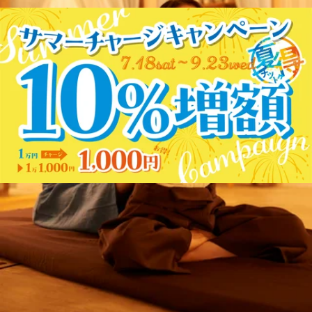
ん、たんぱく質摂ってますか？たんぱく質は筋肉、骨、肌、
2026.08.03
髪、爪、内臓（臓器）、血液（ヘモグロビンなど）、ホルモ
ン、酵素、免疫細胞など、身体のほぼすべての材料となる栄
背骨を動かすストレッチ3選★
養素であり、「体調管理」「若々しさの維持」に不可欠！た
んぱく質が慢性的に不足すると、体は生命維持を優先するた
こんにちは！！ Thai Stretchアリオ葛西店の鬼木です。 さ
め、美容・筋肉・代謝・メンタルといった部分から「切り捨
て、今月も残り4日！ラストスパートですね！ 月末はお忙し
て」られていきます。特に40代以降の大人にとって、タンパ
2026.07.28
い方も多いのではないでしょうか。 当店では30分～の短い
ク質不足は「老化のスピード」を一気に早めてしまう危険な
コースもご用意しています。 ぜひ、隙間時間にリフレッシ
要因になります。成人が1日に必要なたんぱく質の目安は、
湯船に浸かりましょう！
ュされに来てくださいね(*^^*) 7月28日(火) 13：00～ご案内
男性が約65g、女性が約50g。肉、魚、卵、大豆製品（納豆や
可能です！ お電話ですとより詳細なお時間のご相談ができ
豆腐）、乳製品を朝・昼・夕の3食に分けて、こまめに摂る
こんにちは！！Thai Stretchアリオ葛西店のサトウです。うだ
ます！ 施術中ですと、すぐに対応が難しい場合がございま
のが効果的です！8月3日(月)のおすすめコースは新規予約
るような暑さが続き、夜も寝苦しいですよね。就寝90分前の
すので留守番電話にメッセージを残して頂けると幸いで
2026.07.27
NO.1 リラク系タイ古式90分コースです！13：30～、15：
入浴で、自然な眠りを誘う 38〜40℃のぬるめのお湯に浸か
す。 本日は背骨を動かすストレッチを3つご紹介いたします
00～ご案内可能です！お電話ですとより詳細なお時間のご相
ることで、体の深部体温がスムーズに下がり、質の高い睡眠
★特に「胸椎」の動きを出すために効果的で、猫背やストレ
明日は！
談ができます！施術中ですと、すぐに対応が難しい場合がご
につながります 。ぜひ、夏でもシャワーで済ませず、湯船
ートネックの改善にも役立ちます。私は毎朝この3つをベッ
ざいますので留守番電話にメッセージを残して頂けると幸い
に浸かりましょうね！7月27日(月)のおすすめコースはまず
ドの上で行なってから動き出すようにしています。（スッキ
こんにちは！！Thai Stretchアリオ葛西店のサトウです。明日
です。スタッフ一同、心よりご来店お待ちしております！驚
はお試し リラク系タイ古式60分コースです！17：30～ご案
リ！シャキーン！）5分あればできますのでぜひ皆さんも取
は、丑の日ですね。土用の丑の日とは、季節の変わり目であ
きの気持ち良さ！タイ古式ストレッチ！じっくりほぐして、
内可能です！お電話ですとより詳細なお時間のご相談ができ
2026.07.25
り入れてみて下さいね♪ スタッフ一同、心よりご来店お待
る土用の期間中に、十二支の丑にあたる日のことです。丑の
ゆっくり伸ばす、全身ストレッチ！Thai Stretchアリオ葛西
ます！施術中ですと、すぐに対応が難しい場合がございます
ちしております！ 驚きの気持ち良さ！タイ古式ストレッ
日には 「う」 のつく食べ物で無病息災を祈願するものだと
店＜営業時間＞10：00～21：00（最終受付19：50）＜住所＞
ので留守番電話にメッセージを残して頂けると幸いです。ス
夜のアイスの代わりに
チ！ じっくりほぐして、ゆっくり伸ばす、全身ストレッ
言われています。私は一足早く昨日うなぎを食べました！う
東京都江戸川区東葛西9-3-3 アリオ葛西2F
タッフ一同、心よりご来店お待ちしております！驚きの気持