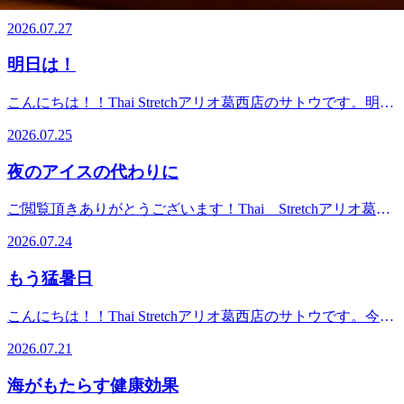
ます！ 施術中ですと、すぐに対応が難しい場合がございま
くらいでやめるのが長続きのコツです。暑さで筋肉が固まっ
のが効果的です！8月3日(月)のおすすめコースは新規予約
るような暑さが続き、夜も寝苦しいですよね。就寝90分前の
すので留守番電話にメッセージを残して頂けると幸いで
たり、クーラー冷えで血行が滞りがちな季節こそ、無理のな
2026.07.27
NO.1 リラク系タイ古式90分コースです！13：30～、15：
入浴で、自然な眠りを誘う 38〜40℃のぬるめのお湯に浸か
す。 本日は背骨を動かすストレッチを3つご紹介いたします
い範囲で身体をほぐすことが大切です。「自分で伸ばすのが
00～ご案内可能です！お電話ですとより詳細なお時間のご相
ることで、体の深部体温がスムーズに下がり、質の高い睡眠
★特に「胸椎」の動きを出すために効果的で、猫背やストレ
難しい」「疲れてセルフケアが大変」という方は、ぜひ当店
明日は！
談ができます！施術中ですと、すぐに対応が難しい場合がご
につながります 。ぜひ、夏でもシャワーで済ませず、湯船
ートネックの改善にも役立ちます。私は毎朝この3つをベッ
のタイ古式ストレッチをお試しください！プロの手で全身を
ざいますので留守番電話にメッセージを残して頂けると幸い
に浸かりましょうね！7月27日(月)のおすすめコースはまず
ドの上で行なってから動き出すようにしています。（スッキ
じっくりほぐし、快適な身体づくりをサポートいたします
こんにちは！！Thai Stretchアリオ葛西店のサトウです。明日
です。スタッフ一同、心よりご来店お待ちしております！驚
はお試し リラク系タイ古式60分コースです！17：30～ご案
リ！シャキーン！）5分あればできますのでぜひ皆さんも取
♪.*☆。・.*☆。・.*☆。・.*☆。・.*☆。・.*☆。・.*☆。・
は、丑の日ですね。土用の丑の日とは、季節の変わり目であ
きの気持ち良さ！タイ古式ストレッチ！じっくりほぐして、
内可能です！お電話ですとより詳細なお時間のご相談ができ
2026.07.25
り入れてみて下さいね♪ スタッフ一同、心よりご来店お待
驚きの気持ち良さ！タイ古式ストレッチ！じっくりほぐし
る土用の期間中に、十二支の丑にあたる日のことです。丑の
ゆっくり伸ばす、全身ストレッチ！Thai Stretchアリオ葛西
ます！施術中ですと、すぐに対応が難しい場合がございます
ちしております！ 驚きの気持ち良さ！タイ古式ストレッ
て、ゆっくり伸ばす、全身ストレッチ！Thai Stretchアリオ
日には 「う」 のつく食べ物で無病息災を祈願するものだと
店＜営業時間＞10：00～21：00（最終受付19：50）＜住所＞
ので留守番電話にメッセージを残して頂けると幸いです。ス
夜のアイスの代わりに
チ！ じっくりほぐして、ゆっくり伸ばす、全身ストレッ
葛西店＜営業時間＞10：00～21：00（最終受付19：50）＜住
言われています。私は一足早く昨日うなぎを食べました！う
東京都江戸川区東葛西9-3-3 アリオ葛西2F
タッフ一同、心よりご来店お待ちしております！驚きの気持
チ！ Thai Stretchアリオ葛西店 ＜営業時間＞ 10：00～21：
所＞東京都江戸川区東葛西9-3-3 アリオ葛西2F＜電話番号
なぎにはビタミンAやビタミンB群が豊富で、新陳代謝を活
ち良さ！タイ古式ストレッチ！じっくりほぐして、ゆっくり
ご閲覧頂きありがとうございます！Thai Stretchアリオ葛西
00（最終受付19：50） ＜住所＞ 東京都江戸川区東葛西9-3-
＞03-6808-5366（混雑時は留守番電話になる場合がございま
発にし、体を温める効果が期待できます。毎日暑いですが栄
伸ばす、全身ストレッチ！Thai Stretchアリオ葛西店＜営業
店です！今週のご予約状況のお知らせです♪7/27（月）
3 アリオ葛西2F
す。ご了承くださいませ。）＜オンライン予約＞
養をしっかり摂って、暑い夏を乗り切りましょう！7月25日
2026.07.24
時間＞10：00～21：00（最終受付19：50）＜住所＞東京都江
13：40～、7/28（火） なし7/29（水） なし
https://mitsuraku.jp/pm/online/index/t7y0n1
(土)のおすすめコースは満足度No.1 リラク系タイ古式120
戸川区東葛西9-3-3 アリオ葛西2F
7/30（木） 12：50～、16：00～、16：40～7/31（金）
分コースです！12：00～、14：30～、17：00～ご案内可能で
もう猛暑日
10：10～、12：00～、 14：00～8/1（土） 12：00～、
す！お電話ですとより詳細なお時間のご相談ができます！施
14：30～8/2（日） なし上記のお時間帯ご案内可能でござ
術中ですと、すぐに対応が難しい場合がございますので留守
こんにちは！！Thai Stretchアリオ葛西店のサトウです。今日
います！最新の予約状況は当店アプリかネット予約にてご確
番電話にメッセージを残して頂けると幸いです。スタッフ一
も猛暑日ですね。猛暑によるお身体のダルさは大量の汗によ
認が可能です。クーポン等も掲載しておりますので是非ご参
2026.07.21
同、心よりご来店お待ちしております！驚きの気持ち良さ！
る水分や塩分不足と室内外の急激な気温差による自律神経の
照くださいませ♪※7/26（日）現在の空き状況になりますの
タイ古式ストレッチ！じっくりほぐして、ゆっくり伸ばす、
乱れが主な原因。のどが渇く前に麦茶やスポーツドリンクを
で、ご案内出来ない可能性もございます。あらかじめご了承
海がもたらす健康効果
全身ストレッチ！Thai Stretchアリオ葛西店＜営業時間＞
こまめに飲んだり、シャワーだけで済ませず、ぬるめのお湯
くださいま