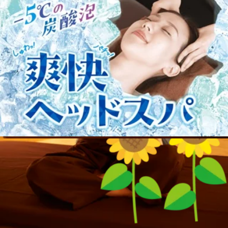
2026.08.09
す！.*☆。・.*☆。・.*☆。・.*☆。・.*☆。・.*☆。・.*☆。
ご覧いただきありがとうございます！毎日暑い日が続くと、
気圧の変化に注意！
身体を動かしたい気持ちはあっても「熱中症が心配」「外に
出るだけでバテてしまう」と感じる方は多いのではないでし
こんにちは！！Thai Stretchアリオ葛西店の鬼木です♪今朝は
ょうか？夏場に無理をして運動すると、脱水症状や熱中症の
晴天ですが、台風が近くに発生している影響で、午後は一部
リスクが高まってしまいます。しかし、工夫次第で涼しく快
2026.08.07
の地域で雨雲がかかるようです。昨日は葛西でも突発的に雨
適に身体をケア・運動することは十分に可能です！今回は、
が降りましたね・・気圧の変化で疲労も出やすくなっていま
猛暑の時期でも無理なくできるおすすめの運動とポイントを
たんぱく質摂ってますか？
すので、ストレッチで身体と心をゆるめ、自律神経を整えて
ご紹介します。1. 水中エクササイズ・水泳 水の中は体温が
いきましょう！ 8月7日(金)10：10～、90分までのタイ古式が
上がりすぎず、膝や腰への負担を軽減しながら全身運動がで
こんにちは！！Thai Stretchアリオ葛西店のサトウです。皆さ
ご案内可能です！お電話ですとより詳細なお時間のご相談が
きます。泳ぐだけでなく、プール内を歩くだけでも十分な運
ん、たんぱく質摂ってますか？たんぱく質は筋肉、骨、肌、
できます！施術中ですと、すぐに対応が難しい場合がござい
2026.08.03
動効果があります。2. 涼しい室内での「ストレッチ」や「ヨ
髪、爪、内臓（臓器）、血液（ヘモグロビンなど）、ホルモ
ますので留守番電話にメッセージを残して頂けると幸いで
ガ」 クーラーの効いた室内で行うストレッチやヨガは、汗
ン、酵素、免疫細胞など、身体のほぼすべての材料となる栄
す。 スタッフ一同、心よりご来店お待ちしております！驚
背骨を動かすストレッチ3選★
をかきすぎずに深呼吸を意識しながら筋肉をほぐせます。自
養素であり、「体調管理」「若々しさの維持」に不可欠！た
きの気持ち良さ！タイ古式ストレッチ！じっくりほぐして、
律神経を整え、夏バテ予防にも効果的です。3. 朝晩の涼しい
んぱく質が慢性的に不足すると、体は生命維持を優先するた
ゆっくり伸ばす、全身ストレッチ！Thai Stretchアリオ葛西
こんにちは！！ Thai Stretchアリオ葛西店の鬼木です。 さ
時間帯のウォーキング 日中の強い日差しを避け、早朝や夜
め、美容・筋肉・代謝・メンタルといった部分から「切り捨
店＜営業時間＞10：00～21：00（最終受付19：50）＜住所＞
て、今月も残り4日！ラストスパートですね！ 月末はお忙し
間の涼しい時間帯を選びましょう。15分〜20分程度の軽いお
て」られていきます。特に40代以降の大人にとって、タンパ
2026.07.28
東京都江戸川区東葛西9-3-3 アリオ葛西2F
い方も多いのではないでしょうか。 当店では30分～の短い
散歩でも運動不足解消につながります。★暑い日の運動で大
ク質不足は「老化のスピード」を一気に早めてしまう危険な
コースもご用意しています。 ぜひ、隙間時間にリフレッシ
切なポイントこまめな水分・塩分補給：喉が渇く前に水分を
要因になります。成人が1日に必要なたんぱく質の目安は、
湯船に浸かりましょう！
ュされに来てくださいね(*^^*) 7月28日(火) 13：00～ご案内
摂りましょう。室内温度の調整：エアコンを活用し、快適な
男性が約65g、女性が約50g。肉、魚、卵、大豆製品（納豆や
可能です！ お電話ですとより詳細なお時間のご相談ができ
環境で行いましょう。頑張りすぎない：「少し物足りない」
豆腐）、乳製品を朝・昼・夕の3食に分けて、こまめに摂る
こんにちは！！Thai Stretchアリオ葛西店のサトウです。うだ