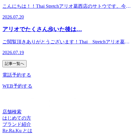
10：00～21：00（最終受付19：50）＜住所＞東京都江戸川区
に浸かって自律神経のバランスを整えましょう。また、豚肉
せ。.*☆。・.*☆。・.*☆。・.*☆。・.*☆。・.*☆。・.*☆。
こんにちは！！Thai Stretchアリオ葛西店のサトウです。今日
東葛西9-3-3 アリオ葛西2F
やうなぎなどのビタミンB1、梅干しなどのクエン酸を意識
こんにちは！ タイストレッチアリオ葛西店オオハタです。
は海の日ですね。海は心身の健康に多大な効果をもたらすそ
的に摂るのもオススメです！7月21日(火)のおすすめコース
2026.07.20
一日中暑い日が続くとついつい冷たいものが食べたくなりま
うです。波の音や雄大な景色は脳のストレスホルモンを減ら
はまずはお試し リラク系タイ古式60分コースです！13：10
すよね。そんな中、夕食やお風呂後の就寝前のデザートがい
し、リラックス効果を生み出します。さらに、海水に含まれ
～、14：10～、15：00～ご案内可能です！お電話ですとより
アリオでたくさん歩いた後は…
つも『アイス』になっている人も多いのではないでしょう
る豊富なミネラルが肌を整え、日光を浴びることで睡眠ホル
詳細なお時間のご相談ができます！施術中ですと、すぐに対
か。様々な種類のアイスがありますが、どれも大量の砂糖が
モンの分泌が促されるなど、多くのメリットがあるのです。
応が難しい場合がございますので留守番電話にメッセージを
ご閲覧頂きありがとうございます！Thai Stretchアリオ葛西
使われているものが多く、それが夏バテや体調不良の原因と
夏のお出かけに近場の海で癒し効果を感じてみてください
残して頂けると幸いです。スタッフ一同、心よりご来店お待
店で
なっているかもしれません。 寝る前の甘いものが体にもた
ね！7月20日(月)のおすすめコースは新規予約NO.1 リラク
2026.07.19
ちしております！驚きの気持ち良さ！タイ古式ストレッチ！
す！.*☆。・.*☆。・.*☆。・.*☆。・.*☆。・.*☆。・.*☆。
らすデメリット ①寝る前は脂肪が最も溜まりやすい とくに
系タイ古式90分コースです！15：30～、19：30～ご案内可能
じっくりほぐして、ゆっくり伸ばす、全身ストレッチ！
こんにちは!ご覧いただきありがとうございます。当店リラ
夜の22時～深夜2時は、身体に脂肪を溜め込むタンパク質
です！お電話ですとより詳細なお時間のご相談ができます！
記事一覧へ
Thai Stretchアリオ葛西店＜営業時間＞10：00～21：00（最
ク式タイストレッチでは、タイ式で腰脚まわりをアプローチ
【BMAL1】（ビーマルワン）の分泌が活性化する時間帯で
施術中ですと、すぐに対応が難しい場合がございますので留
終受付19：50）＜住所＞東京都江戸川区東葛西9-3-3 アリ
のうえ、首肩まわりのお疲れや上半身の重だるさに合わせ
す。同じカロリーを摂ったとしても、日中に比べて圧倒的に
電話予約する
守番電話にメッセージを残して頂けると幸いです。スタッフ
オ葛西2F
て、受けやすいオプションもご提案しています。アリオでた
太りやすくなってしまいます。 ②睡眠の質が低下しやすく
一同、心よりご来店お待ちしております！驚きの気持ち良
くさん歩いた後は、脚だけでなく首肩や頭まわりまで疲れを
WEB予約する
なる 寝る前に砂糖を多く摂ると血糖値が急上昇し、寝てい
さ！タイ古式ストレッチ！じっくりほぐして、ゆっくり伸ば
感じることがあります。そんな時におすすめなのが、爽快ヘ
る間に急降下をします。脳が興奮状態になり、夜中に目が覚
す、全身ストレッチ！Thai Stretchアリオ葛西店＜営業時間
ッドスパのオプションです。ひんやり炭酸泡で頭まわりをケ
めてしまったり、朝起きた時に疲れが残っていたりと、疲労
＞10：00～21：00（最終受付19：50）＜住所＞東京都江戸川
アしながら、タイ式で身体のお疲れにも対応できます。お買
が蓄積する原因となります。 ③翌朝のくすみやむくみの原
区東葛西9-3-3 アリオ葛西2F
い物の合間や帰る前の休憩に、夏限定の爽快感をぜひどう
因になる 消化しきれなかった糖質は、体内のタンパク質と
店舗検索
ぞ。リフレッシュ後、またお買い物やご帰宅までスッキリし
結びつき、お肌のハリを低下させます。また、冷たいものは
はじめての方
てください★おすすめの香りはさっぱりスッキリするブルー
内臓を冷やして血行不良を起こし、翌朝のむくみにつながり
ブランド紹介
ミングリモーネの香りで
ます。 夕食後のデザートで気を付けたいポイント 夕食後に
Re.Ra.Ku とは