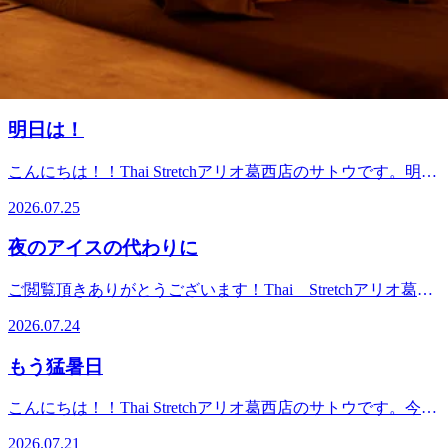
要因になります。成人が1日に必要なたんぱく質の目安は、
湯船に浸かりましょう！
ュされに来てくださいね(*^^*) 7月28日(火) 13：00～ご案内
男性が約65g、女性が約50g。肉、魚、卵、大豆製品（納豆や
可能です！ お電話ですとより詳細なお時間のご相談ができ
豆腐）、乳製品を朝・昼・夕の3食に分けて、こまめに摂る
こんにちは！！Thai Stretchアリオ葛西店のサトウです。うだ
ます！ 施術中ですと、すぐに対応が難しい場合がございま
のが効果的です！8月3日(月)のおすすめコースは新規予約
るような暑さが続き、夜も寝苦しいですよね。就寝90分前の
すので留守番電話にメッセージを残して頂けると幸いで
2026.07.27
NO.1 リラク系タイ古式90分コースです！13：30～、15：
入浴で、自然な眠りを誘う 38〜40℃のぬるめのお湯に浸か
す。 本日は背骨を動かすストレッチを3つご紹介いたします
00～ご案内可能です！お電話ですとより詳細なお時間のご相
ることで、体の深部体温がスムーズに下がり、質の高い睡眠
★特に「胸椎」の動きを出すために効果的で、猫背やストレ
明日は！
談ができます！施術中ですと、すぐに対応が難しい場合がご
につながります 。ぜひ、夏でもシャワーで済ませず、湯船
ートネックの改善にも役立ちます。私は毎朝この3つをベッ
ざいますので留守番電話にメッセージを残して頂けると幸い
に浸かりましょうね！7月27日(月)のおすすめコースはまず
ドの上で行なってから動き出すようにしています。（スッキ
こんにちは！！Thai Stretchアリオ葛西店のサトウです。明日
です。スタッフ一同、心よりご来店お待ちしております！驚
はお試し リラク系タイ古式60分コースです！17：30～ご案
リ！シャキーン！）5分あればできますのでぜひ皆さんも取
は、丑の日ですね。土用の丑の日とは、季節の変わり目であ
きの気持ち良さ！タイ古式ストレッチ！じっくりほぐして、
内可能です！お電話ですとより詳細なお時間のご相談ができ
2026.07.25
り入れてみて下さいね♪ スタッフ一同、心よりご来店お待
る土用の期間中に、十二支の丑にあたる日のことです。丑の
ゆっくり伸ばす、全身ストレッチ！Thai Stretchアリオ葛西
ます！施術中ですと、すぐに対応が難しい場合がございます
ちしております！ 驚きの気持ち良さ！タイ古式ストレッ
日には 「う」 のつく食べ物で無病息災を祈願するものだと
店＜営業時間＞10：00～21：00（最終受付19：50）＜住所＞
ので留守番電話にメッセージを残して頂けると幸いです。ス
夜のアイスの代わりに
チ！ じっくりほぐして、ゆっくり伸ばす、全身ストレッ
言われています。私は一足早く昨日うなぎを食べました！う
東京都江戸川区東葛西9-3-3 アリオ葛西2F
タッフ一同、心よりご来店お待ちしております！驚きの気持
チ！ Thai Stretchアリオ葛西店 ＜営業時間＞ 10：00～21：
なぎにはビタミンAやビタミンB群が豊富で、新陳代謝を活
ち良さ！タイ古式ストレッチ！じっくりほぐして、ゆっくり
ご閲覧頂きありがとうございます！Thai Stretchアリオ葛西
00（最終受付19：50） ＜住所＞ 東京都江戸川区東葛西9-3-
発にし、体を温める効果が期待できます。毎日暑いですが栄
伸ばす、全身ストレッチ！Thai Stretchアリオ葛西店＜営業
店です！今週のご予約状況のお知らせです♪7/27（月）
3 アリオ葛西2F
養をしっかり摂って、暑い夏を乗り切りましょう！7月25日
2026.07.24
時間＞10：00～21：00（最終受付19：50）＜住所＞東京都江
13：40～、7/28（火） なし7/29（水） なし
(土)のおすすめコースは満足度No.1 リラク系タイ古式120
戸川区東葛西9-3-3 アリオ葛西2F
7/30（木） 12：50～、16：00～、16：40～7/31（金）
分コースです！12：00～、14：30～、17：00～ご案内可能で
もう猛暑日
10：10～、12：00～、 14：00～8/1（土） 12：00～、
す！お電話ですとより詳細なお時間のご相談ができます！施
14：30～8/2（日） なし上記のお時間帯ご案内可能でござ
術中ですと、すぐに対応が難しい場合がございますので留守
こんにちは！！Thai Stretchアリオ葛西店のサトウです。今日
います！最新の予約状況は当店アプリかネット予約にてご確
番電話にメッセージを残して頂けると幸いです。スタッフ一
も猛暑日ですね。猛暑によるお身体のダルさは大量の汗によ
認が可能です。クーポン等も掲載しておりますので是非ご参
2026.07.21
同、心よりご来店お待ちしております！驚きの気持ち良さ！