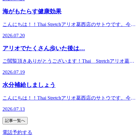
る水分や塩分不足と室内外の急激な気温差による自律神経の
照くださいませ♪※7/26（日）現在の空き状況になりますの
タイ古式ストレッチ！じっくりほぐして、ゆっくり伸ばす、
乱れが主な原因。のどが渇く前に麦茶やスポーツドリンクを
で、ご案内出来ない可能性もございます。あらかじめご了承
海がもたらす健康効果
全身ストレッチ！Thai Stretchアリオ葛西店＜営業時間＞
こまめに飲んだり、シャワーだけで済ませず、ぬるめのお湯
くださいま
10：00～21：00（最終受付19：50）＜住所＞東京都江戸川区
に浸かって自律神経のバランスを整えましょう。また、豚肉
せ。.*☆。・.*☆。・.*☆。・.*☆。・.*☆。・.*☆。・.*☆。
こんにちは！！Thai Stretchアリオ葛西店のサトウです。今日
東葛西9-3-3 アリオ葛西2F
やうなぎなどのビタミンB1、梅干しなどのクエン酸を意識
こんにちは！ タイストレッチアリオ葛西店オオハタです。
は海の日ですね。海は心身の健康に多大な効果をもたらすそ
的に摂るのもオススメです！7月21日(火)のおすすめコース
2026.07.20
一日中暑い日が続くとついつい冷たいものが食べたくなりま
うです。波の音や雄大な景色は脳のストレスホルモンを減ら
はまずはお試し リラク系タイ古式60分コースです！13：10
すよね。そんな中、夕食やお風呂後の就寝前のデザートがい
し、リラックス効果を生み出します。さらに、海水に含まれ
～、14：10～、15：00～ご案内可能です！お電話ですとより
アリオでたくさん歩いた後は…
つも『アイス』になっている人も多いのではないでしょう
る豊富なミネラルが肌を整え、日光を浴びることで睡眠ホル
詳細なお時間のご相談ができます！施術中ですと、すぐに対
か。様々な種類のアイスがありますが、どれも大量の砂糖が
モンの分泌が促されるなど、多くのメリットがあるのです。
応が難しい場合がございますので留守番電話にメッセージを
ご閲覧頂きありがとうございます！Thai Stretchアリオ葛西
使われているものが多く、それが夏バテや体調不良の原因と
夏のお出かけに近場の海で癒し効果を感じてみてください
残して頂けると幸いです。スタッフ一同、心よりご来店お待
店で
なっているかもしれません。 寝る前の甘いものが体にもた
ね！7月20日(月)のおすすめコースは新規予約NO.1 リラク
2026.07.19
ちしております！驚きの気持ち良さ！タイ古式ストレッチ！
す！.*☆。・.*☆。・.*☆。・.*☆。・.*☆。・.*☆。・.*☆。
らすデメリット ①寝る前は脂肪が最も溜まりやすい とくに
系タイ古式90分コースです！15：30～、19：30～ご案内可能
じっくりほぐして、ゆっくり伸ばす、全身ストレッチ！
こんにちは!ご覧いただきありがとうございます。当店リラ
夜の22時～深夜2時は、身体に脂肪を溜め込むタンパク質
です！お電話ですとより詳細なお時間のご相談ができます！
水分補給しましょう
Thai Stretchアリオ葛西店＜営業時間＞10：00～21：00（最
ク式タイストレッチでは、タイ式で腰脚まわりをアプローチ
【BMAL1】（ビーマルワン）の分泌が活性化する時間帯で
施術中ですと、すぐに対応が難しい場合がございますので留
終受付19：50）＜住所＞東京都江戸川区東葛西9-3-3 アリ
のうえ、首肩まわりのお疲れや上半身の重だるさに合わせ
す。同じカロリーを摂ったとしても、日中に比べて圧倒的に
守番電話にメッセージを残して頂けると幸いです。スタッフ
こんにちは！！Thai Stretchアリオ葛西店のサトウです。今日
オ葛西2F
て、受けやすいオプションもご提案しています。アリオでた
太りやすくなってしまいます。 ②睡眠の質が低下しやすく
一同、心よりご来店お待ちしております！驚きの気持ち良
は雨が降ったり止んだりで蒸し蒸ししますよね。湿度が高い
くさん歩いた後は、脚だけでなく首肩や頭まわりまで疲れを
なる 寝る前に砂糖を多く摂ると血糖値が急上昇し、寝てい
2026.07.13
さ！タイ古式ストレッチ！じっくりほぐして、ゆっくり伸ば
季節は、体温調節を難しくし、汗をかいても蒸発しにくくな
感じることがあります。そんな時におすすめなのが、爽快ヘ
る間に急降下をします。脳が興奮状態になり、夜中に目が覚
す、全身ストレッチ！Thai Stretchアリオ葛西店＜営業時間
り、体内の水分が失われやすいため意識的に水分を摂取する
ッドスパのオプションです。ひんやり炭酸泡で頭まわりをケ
めてしまったり、朝起きた時に疲れが残っていたりと、疲労
記事一覧へ
＞10：00～21：00（最終受付19：50）＜住所＞東京都江戸川
こと、フルーツや野菜を積極的に取り入れることが大切で
アしながら、タイ式で身体のお疲れにも対応できます。お買
が蓄積する原因となります。 ③翌朝のくすみやむくみの原
区東葛西9-3-3 アリオ葛西2F
す。特に、スイカやキュウリなどの水分を多く含む食品は、
電話予約する
い物の合間や帰る前の休憩に、夏限定の爽快感をぜひどう
因になる 消化しきれなかった糖質は、体内のタンパク質と
体を潤すのに役立ちます。また、発酵食品もおすすめです。