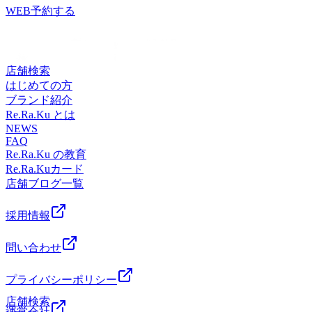
ぞ。リフレッシュ後、またお買い物やご帰宅までスッキリし
結びつき、お肌のハリを低下させます。また、冷たいものは
腸内環境を整えることで、お身体全体の健康維持に繋がりま
WEB予約する
てください★おすすめの香りはさっぱりスッキリするブルー
内臓を冷やして血行不良を起こし、翌朝のむくみにつながり
す。7月13日(月)のおすすめコースはまずはお試し リラク
ミングリモーネの香りで
ます。 夕食後のデザートで気を付けたいポイント 夕食後に
系タイ古式60分コースです！17：00～ご案内可能です！お電
す！ .*☆。・.*☆。・.*☆。・.*☆。・.*☆。・.*☆。・.*☆
はどのようなものを食べれば良いのかというと ・低脂質 ・
話ですとより詳細なお時間のご相談ができます！施術中です
驚きの気持ち良さ！タイ古式ストレッチ！じっくりほぐし
たんぱく質を含むもの ・水分補給になるもの これらを兼ね
と、すぐに対応が難しい場合がございますので留守番電話に
店舗検索
て、ゆっくり伸ばす、全身ストレッチ！Thai Stretchアリオ
揃えた食材を選ぶことがポイントです。糖質だけでなく、脂
メッセージを残して頂けると幸いです。スタッフ一同、心よ
はじめての方
葛西店＜営業時間＞10：00～21：00（最終受付19：50）＜住
質も抑えて胃腸の負担を減らしながら、血糖値の急上昇を抑
りご来店お待ちしております！驚きの気持ち良さ！タイ古式
ブランド紹介
所＞東京都江戸川区東葛西9-3-3 アリオ葛西2F＜電話番号
えられると良いでしょう。 入浴後でしたら水分補給として
ストレッチ！じっくりほぐして、ゆっくり伸ばす、全身スト
Re.Ra.Ku とは
＞03-6808-5366（混雑時は留守番電話になる場合がございま
も活用できると効率的です。 夕食後やお風呂後に！食べて
レッチ！Thai Stretchアリオ葛西店＜営業時間＞10：00～
NEWS
す。ご了承くださいませ。）＜オンライン予約＞
もOKな組み合わせ冷凍バナナ・パイン・ベリー類 果物は、
FAQ
21：00（最終受付19：50）＜住所＞東京都江戸川区東葛西9-
https://mitsuraku.jp/pm/online/index/t7y0n1
人工の砂糖を使わないビタミンミネラル豊富なヘルシーデザ
Re.Ra.Ku の教育
3-3 アリオ葛西2F
ートです。 バナナには睡眠の質を高める『トリプトファ
Re.Ra.Kuカード
ン』、パインには消化力をアップさせる『ブロメライン』、
店舗ブログ一覧
ブルーベリーには強い抗酸化作用『アントシアニン』が豊富
です。 ただし、果物にも果糖が含まれていて、食べ過ぎる
採用情報
と太る原因になるのはアイスと変わりません。軽くつまむ
か、小さい小鉢一杯程度にしましょう。 ヨーグルト＋ナッ
問い合わせ
ツ類＋はちみつ ヨーグルトは乳酸菌などがタンパク質や脂
肪の分解を助けてくれるため、消化吸収に優れています。
プライバシーポリシー
ナッツ類にはビタミンＥが豊富に含まれ、血管や肌の老化防
止に役立ちます。また、はちみつには腸内のビフィズス菌を
店舗検索
増やす働きをするので、ヨーグルトと相性が良く、消化吸収
運営会社