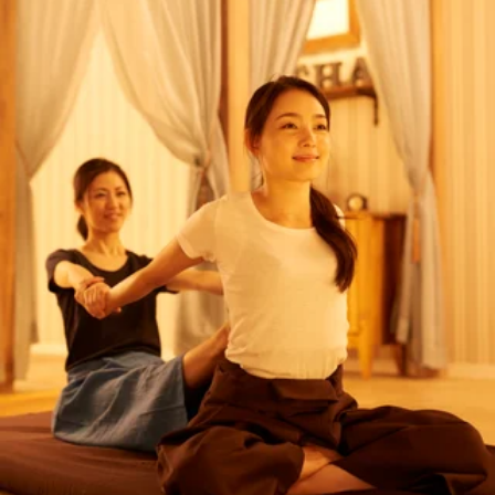
電話予約する
03-6808-5366
最近のブログ
気圧の変化に注意！
こんにちは！！Thai Stretchアリオ葛西店の鬼木です♪今朝は
晴天ですが、台風が近くに発生している影響で、午後は一部
2026.08.07
の地域で雨雲がかかるようです。昨日は葛西でも突発的に雨
が降りましたね・・気圧の変化で疲労も出やすくなっていま
たんぱく質摂ってますか？
すので、ストレッチで身体と心をゆるめ、自律神経を整えて
いきましょう！ 8月7日(金)10：10～、90分までのタイ古式が
こんにちは！！Thai Stretchアリオ葛西店のサトウです。皆さ
ご案内可能です！お電話ですとより詳細なお時間のご相談が
ん、たんぱく質摂ってますか？たんぱく質は筋肉、骨、肌、
できます！施術中ですと、すぐに対応が難しい場合がござい
2026.08.03
髪、爪、内臓（臓器）、血液（ヘモグロビンなど）、ホルモ
ますので留守番電話にメッセージを残して頂けると幸いで
ン、酵素、免疫細胞など、身体のほぼすべての材料となる栄
す。 スタッフ一同、心よりご来店お待ちしております！驚
背骨を動かすストレッチ3選★
養素であり、「体調管理」「若々しさの維持」に不可欠！た
きの気持ち良さ！タイ古式ストレッチ！じっくりほぐして、
んぱく質が慢性的に不足すると、体は生命維持を優先するた
ゆっくり伸ばす、全身ストレッチ！Thai Stretchアリオ葛西
こんにちは！！ Thai Stretchアリオ葛西店の鬼木です。 さ
め、美容・筋肉・代謝・メンタルといった部分から「切り捨
店＜営業時間＞10：00～21：00（最終受付19：50）＜住所＞
て、今月も残り4日！ラストスパートですね！ 月末はお忙し
て」られていきます。特に40代以降の大人にとって、タンパ
2026.07.28
東京都江戸川区東葛西9-3-3 アリオ葛西2F
い方も多いのではないでしょうか。 当店では30分～の短い
ク質不足は「老化のスピード」を一気に早めてしまう危険な
コースもご用意しています。 ぜひ、隙間時間にリフレッシ