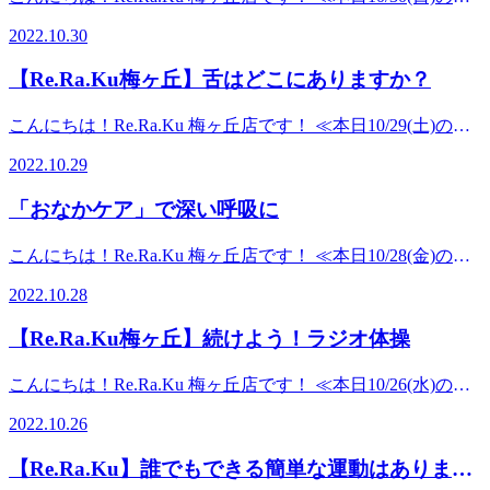
ていないので何とも言えませんが、健康診断は自分の生活を
っていくのを実感していくことが期待できます。 私自身も
す機会がないですね。 私もこの施術を受けたことがありま
案内状況≫ 今から～20:00（最終受付 19：20） に空きがあ
方、力を抜くことが苦手な方は40分がオススメです。
見直す良い機会でもありますね。 健康診断の結果があまり
ボディケアを続けていて、元気に動ける時間が増えてきたこ
2022.10.30
すが、頬の辺りがすごくゴリゴリとしていました。 たとえ
り、ご案内可能です！ ご予約は変動することがあるので、
+:;;;:++:;;;:++:;;;:++:;;;:++:;;;:++:;;;:++:;;;:++:;;;:++:;;;:++:;;;:+* リラ
好ましくなく、それを機に気づいて運動をし始めたり食事に
とを実感しています。 セラピスト自身もボディケアを続け
マスクをしていて見えなくとも表情筋を豊かに使って笑いた
空いてない時間でもお電話でお問い合わせください。 こん
ク Re.Ra.Ku 梅ヶ丘店〒154-0022東京都世田谷区梅丘1-21-
気を付けるようになったりする方も多いのではないでしょう
ていることが多いので、施術を受けられるときにその実体験
【Re.Ra.Ku梅ヶ丘】舌はどこにありますか？
いものですね。 このコースはボディケア、フットケアのオ
にちは。 今日はハロウィンの前日ですね。 梅ヶ丘では今日
2 サンクレール的場 1F 【梅ヶ丘/豪徳寺/世田谷代田】電
か。 私は身長は変わらず体重だけが増えていました。ガリ
を聞いてみるのも良いですね。 今後も皆様の健康な生活を
プションコースとなっております。 単品での提供は不可と
明日とハロウィンイベントを開催しているようで、駅前にも
話 03-6413-5524平日11:00～21:00(最終受付20:30)土日祝11:00
ガリに細－くなりたいわけではないのですが、ある程度一定
サポートしてまいりたいと思います。
こんにちは！Re.Ra.Ku 梅ヶ丘店です！ ≪本日10/29(土)のご
なっておりますのでご了承下さい。 ３０分 ４９５０円
たくさんの方々が集まっています。 先ほどはパレードのよ
～20:00(最終受付19:30) 梅ヶ丘,豪徳寺,経堂,下北沢,小田急線,
の自分にとってコンディションの良い体重をキープしたいも
+:;;;:++:;;;:++:;;;:++:;;;:++:;;;:++:;;;:++:;;;:++:;;;:++:;;;:++:;;;:+* リラ
案内状況≫ １５：２０～19:30（最終受付 18：50） に空き
（税込） 気になる方は是非スタッフまでお問い合わせくだ
うにお店の前の道を集団で行進していました。 可愛い仮装
肩甲骨,新代田,もみほぐし,肩,首,腰,代々木八幡,三軒茶屋,フッ
2022.10.29
のです。 そんな私と同じような方には、食事に気を付ける
ク Re.Ra.Ku 梅ヶ丘店〒154-0022東京都世田谷区梅丘1-21-
があり、ご案内可能です！ ご予約は変動することがあるの
さい。
をした子供たちも多くほっこりしますね。 しかし大人の皆
トケア,ボディケア,リラックス,
ことや毎日適度な運動をすることに加えて、リラクのダイエ
2 サンクレール的場 1F 【梅ヶ丘/豪徳寺/世田谷代田】電
で、空いてない時間でもお電話でお問い合わせください。
+:;;;:++:;;;:++:;;;:++:;;;:++:;;;:++:;;;:++:;;;:++:;;;:++:;;;:++:;;;:+* リラ
さまはイベントには疲労も付き物だと思います。 お子様を
「おなかケア」で深い呼吸に
ットコースを受けることがオススメです。骨盤のバランスを
話 03-6413-5524平日11:00～21:00(最終受付20:30)土日祝11:00
今日は「舌の位置」について書いてみたいと思います。 上
ク Re.Ra.Ku 梅ヶ丘店〒154-0022東京都世田谷区梅丘1-21-
抱っこされたり沢山歩かれたり、、疲れを感じた時にはぜひ
整えることで腰周りの筋肉がほぐれ、代謝アップを期待でき
～20:00(最終受付19:30) 梅ヶ丘,豪徳寺,経堂,下北沢,小田急線,
の歯の付け根？ 下の歯？ 真ん中くらい？ 正しい位置は上あ
2 サンクレール的場 1F 【梅ヶ丘/豪徳寺/世田谷代田】電
当店に立ち寄ってください。 ボディケアだけでなくハンド
こんにちは！Re.Ra.Ku 梅ヶ丘店です！ ≪本日10/28(金)のご
ます。 色んな方向からアプローチして健康な体でいれるよ
肩甲骨,新代田,もみほぐし,肩,首,腰,代々木八幡,三軒茶屋,フッ
ごだそうです。 舌先を前歯の付け根の上に置き、舌全体を
話 03-6413-5524平日11:00～21:00(最終受付20:30)土日祝11:00
ケアやフットケアも組み合わせていただくと、より疲れをピ
案内状況≫ 今から～19:30（最終受付 18：50） に空きがあ
うに一緒に頑張りましょう。
トケア,ボディケア,リラックス,
口蓋にくっつけるのが大切なのだそうです。 私はこれをヨ
～20:00(最終受付19:30) 梅ヶ丘,豪徳寺,経堂,下北沢,小田急線,
2022.10.28
ンポイントで撃退することができますよ。 来月に向けて10
り、ご案内可能です！ ご予約は変動することがあるので、
+:;;;:++:;;;:++:;;;:++:;;;:++:;;;:++:;;;:++:;;;:++:;;;:++:;;;:++:;;;:+*リラ
ガの時に習いました。 私の舌は下の歯についていたので、
肩甲骨,新代田,もみほぐし,肩,首,腰,代々木八幡,三軒茶屋,フッ
月の疲れは10月のうちに解消してしまいましょう。 ぜひ、
空いてない時間でもお電話でお問い合わせください。 今日
ク Re.Ra.Ku 梅ヶ丘店〒154-0022東京都世田谷区梅丘1-21-
それは残念ながら老化している可能性もあるとか。 そのあ
トケア,ボディケア,リラックス,
【Re.Ra.Ku梅ヶ丘】続けよう！ラジオ体操
お待ちしております。
は「おなかケア」の紹介をしたいと思います。 「何をする
2 サンクレール的場 1F 【梅ヶ丘/豪徳寺/世田谷代田】電
と、舌を左右の頬の裏につけて回す練習もしました。 舌も
+:;;;:++:;;;:++:;;;:++:;;;:++:;;;:++:;;;:++:;;;:++:;;;:++:;;;:++:;;;:+* リラ
の？」と思われる方も多いかもしれません。 「おなかケ
話 03-6413-5524平日11:00～21:00(最終受付20:30)土日祝11:00
鍛えられるんですね！ 舌が下がっていると、食いしばり、
こんにちは！Re.Ra.Ku 梅ヶ丘店です！ ≪本日10/26(水)のご
ク Re.Ra.Ku 梅ヶ丘店〒154-0022東京都世田谷区梅丘1-21-
ア」とはその名の通り、「腹部」をもみほぐす施術のことで
～20:00(最終受付19:30)梅ヶ丘,豪徳寺,経堂,下北沢,小田急線,
歯ぎしりなどで余計な力が入ってるかもしれません。 上に
案内状況≫ 今から～19：30（最終受付 18：50） に空きが
2 サンクレール的場 1F 【梅ヶ丘/豪徳寺/世田谷代田】電
す。 硬くこわばった腹部を揉み解すことで ①慢性的な腰の
肩甲骨,新代田,もみほぐし,肩,首,腰,代々木八幡,三軒茶屋,フッ
2022.10.26
つけることで唾液がたくさん出てくるので虫歯などが防げ、
あり、ご案内可能です！ ご予約は変動することがあるの
話 03-6413-5524平日11:00～21:00(最終受付20:30)土日祝11:00
辛さを軽減することが期待できます。 ②自律神経を整え代
トケア,ボディケア,リラックス,タイトル梅ヶ丘駅から徒歩1
免疫力のアップが期待できる、とのこと。 さらに、頭痛、
で、空いてない時間でもお電話でお問い合わせください。
～20:00(最終受付19:30) 梅ヶ丘,豪徳寺,経堂,下北沢,小田急線,
謝をよくする。 自律神経のバランスが整うと、お通じの
分！マッサージのように気持ちいいストレッチ・リラク梅ヶ
【Re.Ra.Ku】誰でもできる簡単な運動はあります
肩こりなども改善する可能性がある、とのことですよ。 体
おはようございます！ 本日、梅ヶ丘付近は素晴らしい快晴
肩甲骨,新代田,もみほぐし,肩,首,腰,代々木八幡,三軒茶屋,フッ
改善も期待できます。 ③横隔周りを押すことで、猫背の改
丘店説明小田急線梅ヶ丘駅からすぐ！マッサージのように気