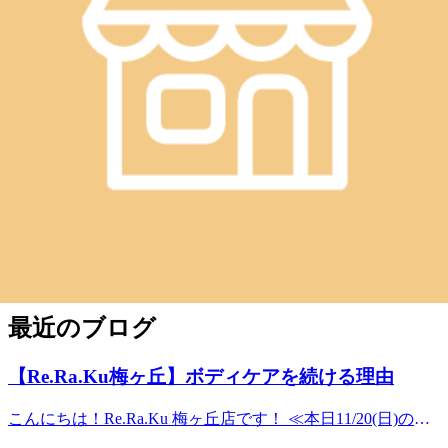
リラク Re.Ra.Ku 梅ヶ丘店
〒154-0022
東京都世田谷区梅丘1-21-2 サンクレール的場 1F
【梅ヶ丘/豪徳寺/世田谷代田】
電話 03-6413-5524
平日11:00～21:00(最終受付20:30)
土日祝11:00～20:00(最終受付19:30)
梅ヶ丘,豪徳寺,経堂,下北沢,小田急線,肩甲骨,新代田,もみほぐし,肩,首,
腰,代々木八幡,三軒茶屋,フットケア,ボディケア,リラックス,
最近のブログ
【Re.Ra.Ku梅ヶ丘】ボディケアを続ける理由
こんにちは！Re.Ra.Ku 梅ヶ丘店です！ ≪本日11/20(日)のご
案内状況≫ 今から～20時00分 （最終受付 １9時20分） ご