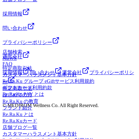
～20:00(最終受付19:30) 梅ヶ丘,豪徳寺,経堂,下北沢,小田急線,
下腹部を覆うように着用してみてください。 ちなみに最近
え出来ますよ。
肩甲骨,新代田,もみほぐし,肩,首,腰,代々木八幡,三軒茶屋,フッ
はシンプルなデザインから可愛いデザインまで生地の種類な
+:;;;:++:;;;:++:;;;:++:;;;:++:;;;:++:;;;:++:;;;:++:;;;:++:;;;:++:;;;:+* リラ
トケア,ボディケア,リラックス,
採用情報
ども豊富です。 私はクマの顔の腹巻を愛用しています。 寒
ク Re.Ra.Ku 梅ヶ丘店〒154-0022東京都世田谷区梅丘1-21-
い時期に向けてあったか対策していきましょう！ 当店でも
2 サンクレール的場 1F 【梅ヶ丘/豪徳寺/世田谷代田】電
問い合わせ
温活ケアが始まりました。 お腹の上に置くこともできるの
話 03-6413-5524平日11:00～21:00(最終受付20:30)土日祝11:00
でぜひ試してみてくださいね。（330円税込）
～20:00(最終受付19:30) 梅ヶ丘,豪徳寺,経堂,下北沢,小田急線,
+:;;;:++:;;;:++:;;;:++:;;;:++:;;;:++:;;;:++:;;;:++:;;;:++:;;;:++:;;;:+* リラ
プライバシーポリシー
肩甲骨,新代田,もみほぐし,肩,首,腰,代々木八幡,三軒茶屋,フッ
ク Re.Ra.Ku 梅ヶ丘店〒154-0022東京都世田谷区梅丘1-21-
トケア,ボディケア,リラックス,
店舗検索
2 サンクレール的場 1F 【梅ヶ丘/豪徳寺/世田谷代田】電
運営会社
NEWS
話 03-6413-5524平日11:00～21:00(最終受付20:30)土日祝11:00
FAQ
～20:00(最終受付19:30) 梅ヶ丘,豪徳寺,経堂,下北沢,小田急線,
特定商取引法
採用情報
問い合わせ
運営会社
プライバシーポリシ
肩甲骨,新代田,もみほぐし,肩,首,腰,代々木八幡,三軒茶屋,フッ
カスタマーハラスメント基本方針
トケア,ボディケア,リラックス, タイトル 梅ヶ丘駅から徒歩1
Re.Ra.Ku グループ eGiftサービス利用規約
ー
分！マッサージのように気持ちいいストレッチ・リラク梅ヶ
ギフトカード利用約款
特定商取引法
丘店 説明 小田急線梅ヶ丘駅からすぐ！マッサージのように
Re.Ra.Ku PAY とは
はじめての方
気持ちいいストレッチ マッサージを超えたリラク系ボディ
Re.Ra.Ku の教育
© MEDIROM Wellness Co. All Right Reserved.
ケアを提供します。リラク梅ヶ丘店は、梅ヶ丘駅から徒歩1
ブランド紹介
分！ 筋肉に負担をかけず、筋肉の質そのものを変えるリラ
Re.Ra.Ku とは
ク独自のボディケアとストレッチで疲れをためない健康な毎
Re.Ra.Kuカード
日をサポートします。 キーワード (コンマ区切り) 梅ヶ丘,豪
店舗ブログ一覧
徳寺,経堂,下北沢,小田急線,肩甲骨,フットケア,疲労回復,新代
カスタマーハラスメント基本方針