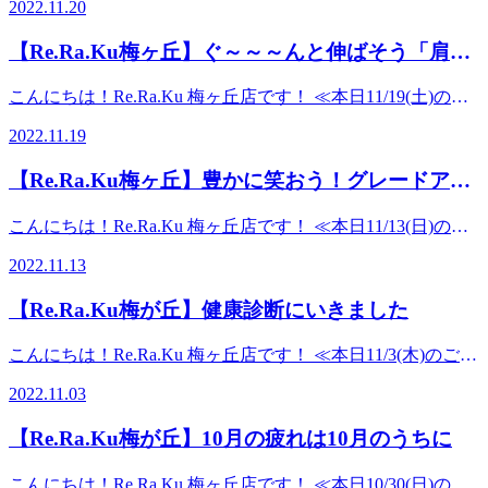
2022.11.20
予約は変動することがあるので、空いてない時間でもお電話
でお問い合わせください。 ※リラク梅ヶ丘店は2022年１１
【Re.Ra.Ku梅ヶ丘】ぐ～～～んと伸ばそう「肩く
月２１日（月）より当面の間、長期休業させていただきま
びストレッチ
す。 こんにちは。 今日は「ボディケア」を続ける理由につ
こんにちは！Re.Ra.Ku 梅ヶ丘店です！ ≪本日11/19(土)のご
いて書いてみたいと思います。 1度ボディケアを受けると、
案内状況≫ 今から～１９時30分 （最終受付 １８時50分）
体が軽くなり一時的に肩や首、腰などの辛い症状が大分まし
2022.11.19
ご予約は変動することがあるので、空いてない時間でもお電
になったかのように感じることが多いです。 しかし、その
話でお問い合わせください。 ※リラク梅ヶ丘店は１１月２
まま放置していつもと同じような生活を続けると、また「う
【Re.Ra.Ku梅ヶ丘】豊かに笑おう！グレードアッ
１日より当面の間、長期休業させていただきます。 こんに
わ～～～疲れた」となってしまいます。 よく1度来られた方
プアイヘッドケアのご案内
ちは。 今日はオプションメニューの「肩くびストレッチ」
が再び「疲れ度 １２０％」くらいになってから来られるこ
こんにちは！Re.Ra.Ku 梅ヶ丘店です！ ≪本日11/13(日)のご
についてご紹介したいと思います。 これはその名の通り、
とが多いですが、それだと毎回そのお疲れをほぐすのにとて
案内状況≫ 直接お問い合わせください。 ご予約は変動する
「ストレッチ」のメニューです。 普段自分では伸ばせない
2022.11.13
も時間がかかってしまいます。 「ReRaKu」では、是非「お
ことがあるので、空いてない時間でもお電話でお問い合わせ
ような肩首回りの箇所を「ぐ～～～ん」と伸ばしていきま
疲れになる前に」来ていただくことを推奨しています。 で
ください。 こんにちは。 今日は「グレードアップアイヘッ
す。 慢性的で強い肩首疲労を感じている方、いつもの揉み
【Re.Ra.Ku梅が丘】健康診断にいきました
も、いつまた疲れるのかよく分からないですよね。 是非、
ドケア ３０分」のコースについてご案内させていただきま
ほぐしでは満足感の得られない方にオススメです。 施術
一度ほぐしたらその1週間後に疲れても、疲れていなくても
す。 このコースは アイヘッド１０分 頭、目元 の施術 ア
後、いつもより長く体のすっきり感のキープが期待できま
こんにちは！Re.Ra.Ku 梅ヶ丘店です！ ≪本日11/3(木)のご案
来てみてください。 （1週間が多くの方にとってライフサイ
イヘッド２０分 頭、目元 側頭部 の施術 の特別バージ
す。 1度試されると、その後も長くいつものメニューに追加
内状況≫ 今から～20:00（最終受付 19：20） に空きがあ
クルの区切りとなっているので1週間をオススメしていま
ョンとなっております。 グレードアップアイヘッドケア３
2022.11.03
される方が多いです。 お身体の柔軟性をアップさせたい方
り、ご案内可能です！ ご予約は変動することがあるので、
す） 1週間後どれくらいお体が戻っているか、セラピストと
０分は表情筋のトータルケアとリンパの促進が中心となって
にもオススメ。 どうぞよろしくお願いします。 「肩くびス
空いてない時間でもお電話でお問い合わせください。 こん
確認していきましょう。 そのうえで、セラピストと一緒に
おります。 リモートワークなどで表情筋を動かさなくなっ
【Re.Ra.Ku梅が丘】10月の疲れは10月のうちに
トレッチ」 ボディケア、フットケアのオプションメニュー
にちは。最近は良い天気の日が続いており気持ちがいいです
今後の来店プランを立ててみましょう。 ボディケアを続け
た方、マスクの下の顔にこわばりを感じている方、などにオ
となっておりますので、単品での提供は不可です。 ２０
ね。 私は昨日健康診断に行ってきました。まだ結果は届い
ると血行が促進され、柔軟性も高くなり疲れにくいお体にな
ススメです。 特にマスクをしていると、顔をなかなか動か
こんにちは！Re.Ra.Ku 梅ヶ丘店です！ ≪本日10/30(日)のご
分 3300円（税込） 40分 6600円（税込） 特に体の硬い