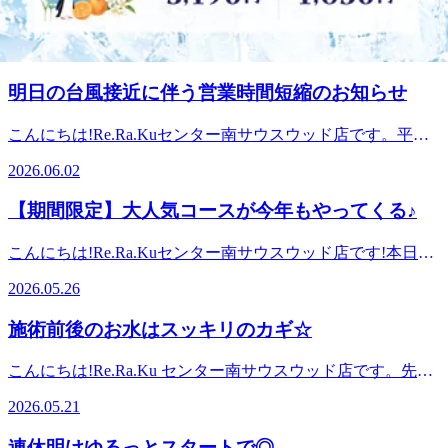
ることが可能です。空き状況の確認と合わせてご利用くださ
す。お気軽にお電話でお問い合わせください。リラクゼーシ
こんにちは!Re.Ra.Kuセンター南サウスウッド店です!梅雨入
から徒歩1分!横浜市都筑区茅ケ崎中央6-1Southwood(サウスウ
い。明日以降のご来店をスタッフ一同心よりお待ちしており
ョンスタジオマッサージ・整体ファンにも気持ちいいと大好
りして、雨の日が続いています。来月くらいからは、暑い日
ッド)3Fお気軽にご来店ください。v
ます。直近の予約状況は、土日祝が特に人気です!平日も埋
2026.06.13
評!話題のオリジナル「肩甲骨ストレッチ付ボディケア」で
が続くと思うので、今のうちから身体のコンディションを整
まりやすい時間帯はありますが比較的空きがあります!※ご
健康のための“予防”のボディケア始めませんか?≪アクセス
えて過ごせるとよいですね♪最近は、エアコンがついている
予約状況は変わることがあります。お気軽にお電話でお問い
明日の台風接近に伴う営業時間短縮のお知らせ
≫最寄駅:横浜市営地下鉄ブルーライン/グリーンライン セン
ところもあるし、室内外の温度差で身体が冷えていません
合わせください。リラクゼーションスタジオマッサージ・整
ター南駅センター北駅、あざみ野駅、中山駅、仲町台駅、日
か？冷えると・肩くびの疲れ・身体のだるさ・疲れが取れに
体ファンにも気持ちいいと大好評!話題のオリジナル「肩甲
こんにちは!Re.Ra.Kuセンター南サウスウッド店です。平素
吉駅からもアクセスしやすい!≪場所≫センター南駅1番出口
くいといった不調につながることもあります。お疲れや不調
骨ストレッチ付ボディケア」で健康のための“予防”のボディ
より当店をご愛顧いただきありがとうございます。台風の影
から徒歩1分!横浜市都筑区茅ケ崎中央6-1Southwood(サウスウ
を感じる前からケアをすることがおススメです☆夏を快適に
2026.06.02
ケア始めませんか?≪アクセス≫最寄駅:横浜市営地下鉄ブル
響により豪雨や強い風が予想されるため、お客様の安全を考
ッド)3Fお気軽にご来店ください。
過ごせるように、今から身体のケアを始めてみませんか？本
ーライン/グリーンライン センター南駅センター北駅、あざ
慮し明日6/3(水)の営業を12時からとさせていただくことにな
日も皆様のご来店をスタッフ一同心よりお待ちしておりま
【期間限定】大人気コースが今年もやってくる♪
み野駅、中山駅、仲町台駅、日吉駅からもアクセスしやす
りました。また交通状況によってはさらに営業時間の変更が
す。直近の予約状況は、土日祝が特に人気です!平日も埋ま
い!≪場所≫センター南駅1番出口から徒歩1分!横浜市都筑区
ある場合もございます。皆様には大変ご迷惑をおかけします
りやすい時間帯はありますが比較的空きがあります!※ご予
こんにちは!Re.Ra.Kuセンター南サウスウッド店です!本日は
茅ケ崎中央6-1Southwood(サウスウッド)3Fお気軽にご来店く
が、どうかご理解賜りますようお願い申し上げます。また、
約状況は変わることがあります。お気軽にお電話でお問い合
6月から始まる毎年大人気メニュー「爽快ヘッドスパ」のお
ださい。
ご予約はネットから24時間承ることが可能です。空き状況の
2026.05.26
わせください。リラクゼーションスタジオマッサージ・整体
知らせです☆【爽快ヘッドスパ】-5℃の炭酸泡をつけて目や
確認と合わせてご利用ください。明日以降のご来店をスタッ
ファンにも気持ちいいと大好評!話題のオリジナル「肩甲骨
頭周りをほぐします。炭酸泡を付けてほぐすことで血行促進
フ一同心よりお待ちしております。Re.Ra.Kuで「健康のため
施術前後のお水はスッキリのカギ☆
ストレッチ付ボディケア」で健康のための“予防”のボディケ
が期待され、泡を付けた瞬間からパチパチと音が鳴り、同時
の予防ケア」を行いませんか?本日も皆様のご来店をスタッ
ア始めませんか?≪アクセス≫最寄駅:横浜市営地下鉄ブルー
にヒンヤリ感も楽しむことが出来ます♪今年の香りはブルー
フ一同心よりお待ちしております。直近の予約状況は、土日
こんにちは!Re.Ra.Ku センター南サウスウッド店です。先
ライン/グリーンライン センター南駅センター北駅、あざみ
ミングリモーネ、ソフトラベンダーからお選びいただけま
祝が特に人気です!平日も埋まりやすい時間帯はありますが
日、お客様に「なんで施術後はお水をたくさん取った方がよ
野駅、中山駅、仲町台駅、日吉駅からもアクセスしやすい!
す。※単体利用不可本日も皆様のご来店をスタッフ一同心よ
2026.05.21
比較的空きがあります!※ご予約状況は変わることがありま
いの?」と聞かれました。皆様はなぜかご存じでしょうか?実
≪場所≫センター南駅1番出口から徒歩1分!横浜市都筑区茅
りお待ちしております。直近の予約状況は、土日祝が特に人
す。お気軽にお電話でお問い合わせください。リラクゼーシ
は、筋肉をほぐすと血流が良くなって酸素や、栄養、水分が
ケ崎中央6-1Southwood(サウスウッド)3Fお気軽にご来店くだ
気です!平日も埋まりやすい時間帯はありますが比較的空き
連休明けゆるっとスタートで◎