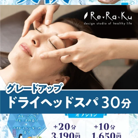
最近のブログ
【7/30、7/31】営業時間変更のお知らせ
こんにちは。Re.Ra.Ku センター南サウスウッド店です。平
素より当店をご愛顧いただきありがとうございます。
2026.07.28
7/30(木)、7/31(金)はスタッフの体調不良により、12:00からの
営業とさせていただくことになりました。皆様には大変ご迷
暑くなってきましたね～
惑をおかけしますが、ご理解賜りますようお願い申し上げま
す。また、ご予約はネットから24時間承ることが可能です。
こんにちは!Re.Ra.Kuセンター南サウスウッド店です!そろそ
空き状況の確認と合わせてご利用ください。明日も皆様のご
ろ梅雨明けして夏に移りそうな暑さですね。蒸し暑くてうち
来店を心よりお待ちしております。直近の予約状況は、土日
2026.07.19
では常にエアコンつけっぱなしです～（電気代が怖いで
祝が特に人気です!平日も埋まりやすい時間帯はありますが
す…）ただ身体が冷えると血行不良になったりつりやすくな
比較的空きがあります!※ご予約状況は変わることがありま
8/19(水)の営業時間について
ったりと不調が出やすくなるのでうまくエアコンを活用して
す。お気軽にお電話でお問い合わせください。リラクゼーシ
快適に過ごしていきたいところですね♪涼しいお部屋でじっ
ョンスタジオマッサージ・整体ファンにも気持ちいいと大好
Re.Ra.Kuセンター南サウスウッド店です。平素より当店をご
としてると身体も固まりますので適度にストレッチや身体を
評!話題のオリジナル「肩甲骨ストレッチ付ボディケア」で
愛顧いただきありがとうございます。8/19(水)の営業時間を
動かしてみてくださいね～～！本日も皆様のご来店をスタッ
2026.07.16
健康のための“予防”のボディケア始めませんか?≪アクセス
下記の通りに変更させていただきます。10:00～21:00→10:00
フ一同心よりお待ちしております。直近の予約状況は、土日
≫最寄駅:横浜市営地下鉄ブルーライン/グリーンライン セン
～17:00皆様にご迷惑をおかけしますが、ご理解賜りますよ
祝が特に人気です!平日も埋まりやすい時間帯はありますが
本格的な夏の前に身体メンテナンスしませんか？
ター南駅センター北駅、あざみ野駅、中山駅、仲町台駅、日
うお願い申し上げます。また、ご予約はネットから24時間承
比較的空きがあります!※ご予約状況は変わることがありま
吉駅からもアクセスしやすい!≪場所≫センター南駅1番出口