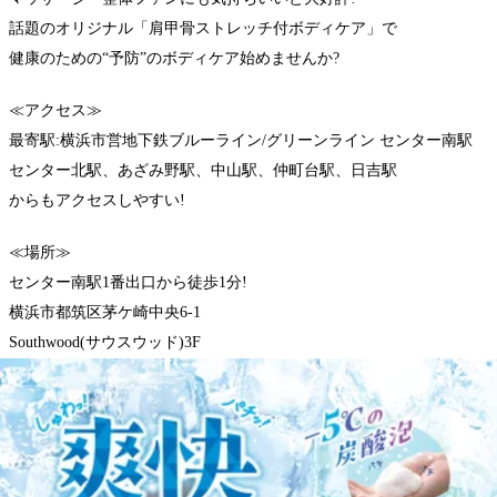
話題のオリジナル「肩甲骨ストレッチ付ボディケア」で
健康のための“予防”のボディケア始めませんか?
≪アクセス≫
最寄駅:横浜市営地下鉄ブルーライン/グリーンライン センター南駅
センター北駅、あざみ野駅、中山駅、仲町台駅、日吉駅
からもアクセスしやすい!
≪場所≫
センター南駅1番出口から徒歩1分!
横浜市都筑区茅ケ崎中央6-1
Southwood(サウスウッド)3F
お気軽にご来店ください。
WEB予約する
電話予約する
045-500-9336