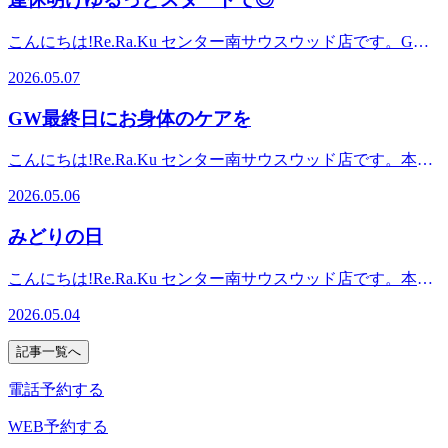
ョンスタジオマッサージ・整体ファンにも気持ちいいと大好
筋肉に届きやすくなったり、二酸化炭素、疲労物質などは身
さい。
があります!※ご予約状況は変わることがあります。お気軽
評!話題のオリジナル「肩甲骨ストレッチ付ボディケア」で
体の外に運ばれやすくなります。その時、身体の中の運搬に
にお電話でお問い合わせください。リラクゼーションスタジ
こんにちは!Re.Ra.Ku センター南サウスウッド店です。GW
健康のための“予防”のボディケア始めませんか?≪アクセス
は、水分量がかなり重要なんです!!水分が足りていないと流
オマッサージ・整体ファンにも気持ちいいと大好評!話題の
明け今日から世の中が通常モードになりました。でも正直、
≫最寄駅:横浜市営地下鉄ブルーライン/グリーンライン セン
しにくくなって、人によっては頭痛や身体のだるさがでてし
2026.05.07
オリジナル「肩甲骨ストレッチ付ボディケア」で健康のため
連休後のお仕事はいつもより疲れやすいですよね、、朝早く
ター南駅センター北駅、あざみ野駅、中山駅、仲町台駅、日
まう方もいます(;_;)また、水分不足だと交感神経が優位にな
の“予防”のボディケア始めませんか?≪アクセス≫最寄駅:横
起きれただけで100点です!ご自身にはなまるをあげてくださ
吉駅からもアクセスしやすい!≪場所≫センター南駅1番出口
りやすく、せっかくリラックスしたのにもったいないんで
GW最終日にお身体のケアを
浜市営地下鉄ブルーライン/グリーンライン センター南駅セ
い◎少し早めに帰ったり、ご褒美スイーツ買ったりしてご自
から徒歩1分!横浜市都筑区茅ケ崎中央6-1Southwood(サウスウ
す!特に施術後は血流が変わっている身体が温まっているリ
ンター北駅、あざみ野駅、中山駅、仲町台駅、日吉駅からも
愛タイムを作ることがおすすめです。当店では21時まで営業
ッド)3Fお気軽にご来店ください。
ラックスしているからこそ30分以内くらいにはコップ1～2杯
こんにちは!Re.Ra.Ku センター南サウスウッド店です。本日
アクセスしやすい!≪場所≫センター南駅1番出口から徒歩1
しているので(平日)、お仕事終わりに疲れを癒したい方はぜ
くらいの水分をゆっくりとるのがおすすめです☆また、飲む
はGW最終日!天気が心配されていましたが、最終的に気持ち
分!横浜市都筑区茅ケ崎中央6-1Southwood(サウスウッド)3Fお
ひお越しください^^本日も皆様のご来店を心よりお待ちして
2026.05.06
ものはお水がおすすめです。珈琲やアルコールだと利尿作用
の良い晴れの日が多かったですね♪お出かけされた方、家で
気軽にご来店ください。
おります。直近の予約状況は、土日祝が特に人気です!平日
で水分が排出されてしまうので(;_:)是非、施術前後には1～2
ゆっくりされた方など様々かと思います。楽しみの後には疲
も埋まりやすい時間帯はありますが比較的空きがあります!
みどりの日
杯のお水を意識してみてくださいね☆本日も皆様のご来店を
れがドッと気やすいので、お身体のケアも忘れず行ってあげ
※ご予約状況は変わることがあります。お気軽にお電話でお
心よりお待ちしております。直近の予約状況は、土日祝が特
てくださいね。GWの思い出もぜひご来店の際にお聞かせく
問い合わせください。リラクゼーションスタジオマッサー
こんにちは!Re.Ra.Ku センター南サウスウッド店です。本日
に人気です!平日も埋まりやすい時間帯はありますが比較的
ださい(^^)/本日も皆様のご来店を心よりお待ちしておりま
ジ・整体ファンにも気持ちいいと大好評!話題のオリジナル
5月4日はみどりの日ですね。自然や緑を大切にするための日
空きがあります!※ご予約状況は変わることがあります。お
す。直近の予約状況は、土日祝が特に人気です!平日も埋ま
2026.05.04
「肩甲骨ストレッチ付ボディケア」で健康のための“予防”の
だそうです。植物の良さに気づいたのは恥ずかしながらここ
気軽にお電話でお問い合わせください。リラクゼーションス
りやすい時間帯はありますが比較的空きがあります!※ご予
ボディケア始めませんか?≪アクセス≫最寄駅:横浜市営地下
数年で、最近は観葉植物を家に置くようになりました^^イン
タジオマッサージ・整体ファンにも気持ちいいと大好評!話
約状況は変わることがあります。お気軽にお電話でお問い合
記事一覧へ
鉄ブルーライン/グリーンライン センター南駅センター北
テリアとしてはもちろん、空気洗浄やリラックス効果も期待
題のオリジナル「肩甲骨ストレッチ付ボディケア」で健康の
わせください。リラクゼーションスタジオマッサージ・整体
駅、あざみ野駅、中山駅、仲町台駅、日吉駅からもアクセス
できるのでおすすめです!おすすめの観葉植物がありました
ための“予防”のボディケア始めませんか?≪アクセス≫最寄
電話予約する
ファンにも気持ちいいと大好評!話題のオリジナル「肩甲骨
しやすい!≪場所≫センター南駅1番出口から徒歩1分!横浜市
らぜひ教えてください♪本日も皆様のご来店を心よりお待ち
駅:横浜市営地下鉄ブルーライン/グリーンライン センター南
ストレッチ付ボディケア」で健康のための“予防”のボディケ
都筑区茅ケ崎中央6-1Southwood(サウスウッド)3Fお気軽にご
しております。直近の予約状況は、土日祝が特に人気です!
WEB予約する
駅センター北駅、あざみ野駅、中山駅、仲町台駅、日吉駅か
ア始めませんか?≪アクセス≫最寄駅:横浜市営地下鉄ブルー
来店ください。
平日も埋まりやすい時間帯はありますが比較的空きがありま
らもアクセスしやすい!≪場所≫センター南駅1番出口から徒