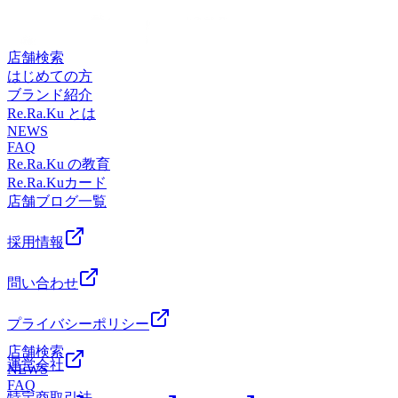
ライン/グリーンライン センター南駅センター北駅、あざみ
す!※ご予約状況は変わることがあります。お気軽にお電話
歩1分!横浜市都筑区茅ケ崎中央6-1Southwood(サウスウッ
野駅、中山駅、仲町台駅、日吉駅からもアクセスしやすい!
でお問い合わせください。リラクゼーションスタジオマッサ
ド)3Fお気軽にご来店ください。
≪場所≫センター南駅1番出口から徒歩1分!横浜市都筑区茅
ージ・整体ファンにも気持ちいいと大好評!話題のオリジナ
店舗検索
ケ崎中央6-1Southwood(サウスウッド)3Fお気軽にご来店くだ
ル「肩甲骨ストレッチ付ボディケア」で健康のための“予
はじめての方
さい。
防”のボディケア始めませんか?≪アクセス≫最寄駅:横浜市
ブランド紹介
営地下鉄ブルーライン/グリーンライン センター南駅センタ
Re.Ra.Ku とは
ー北駅、あざみ野駅、中山駅、仲町台駅、日吉駅からもアク
NEWS
FAQ
セスしやすい!≪場所≫センター南駅1番出口から徒歩1分!横
Re.Ra.Ku の教育
浜市都筑区茅ケ崎中央6-1Southwood(サウスウッド)3Fお気軽
Re.Ra.Kuカード
にご来店ください。
店舗ブログ一覧
採用情報
問い合わせ
プライバシーポリシー
店舗検索
運営会社
NEWS
FAQ
特定商取引法