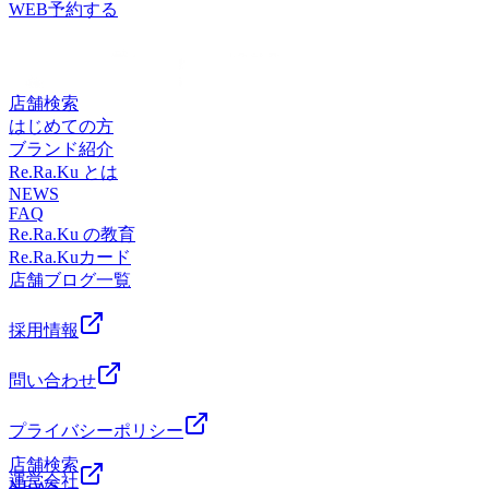
都筑区茅ケ崎中央6-1Southwood(サウスウッド)3Fお気軽にご
しております。直近の予約状況は、土日祝が特に人気です!
WEB予約する
駅センター北駅、あざみ野駅、中山駅、仲町台駅、日吉駅か
ア始めませんか?≪アクセス≫最寄駅:横浜市営地下鉄ブルー
来店ください。
平日も埋まりやすい時間帯はありますが比較的空きがありま
らもアクセスしやすい!≪場所≫センター南駅1番出口から徒
ライン/グリーンライン センター南駅センター北駅、あざみ
す!※ご予約状況は変わることがあります。お気軽にお電話
歩1分!横浜市都筑区茅ケ崎中央6-1Southwood(サウスウッ
野駅、中山駅、仲町台駅、日吉駅からもアクセスしやすい!
でお問い合わせください。リラクゼーションスタジオマッサ
ド)3Fお気軽にご来店ください。
≪場所≫センター南駅1番出口から徒歩1分!横浜市都筑区茅
ージ・整体ファンにも気持ちいいと大好評!話題のオリジナ
店舗検索
ケ崎中央6-1Southwood(サウスウッド)3Fお気軽にご来店くだ
ル「肩甲骨ストレッチ付ボディケア」で健康のための“予
はじめての方
さい。
防”のボディケア始めませんか?≪アクセス≫最寄駅:横浜市
ブランド紹介
営地下鉄ブルーライン/グリーンライン センター南駅センタ
Re.Ra.Ku とは
ー北駅、あざみ野駅、中山駅、仲町台駅、日吉駅からもアク
NEWS
FAQ
セスしやすい!≪場所≫センター南駅1番出口から徒歩1分!横
Re.Ra.Ku の教育
浜市都筑区茅ケ崎中央6-1Southwood(サウスウッド)3Fお気軽
Re.Ra.Kuカード
にご来店ください。
店舗ブログ一覧
採用情報
問い合わせ
プライバシーポリシー
店舗検索
運営会社
NEWS