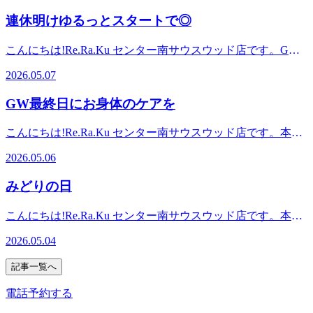
りお待ちしております。直近の予約状況は、土日祝が特に人
す。お気軽にお電話でお問い合わせください。リラクゼーシ
は、筋肉をほぐすと血流が良くなって酸素や、栄養、水分が
ケ崎中央6-1Southwood(サウスウッド)3Fお気軽にご来店くだ
気です!平日も埋まりやすい時間帯はありますが比較的空き
連休明けゆるっとスタートで◎
ョンスタジオマッサージ・整体ファンにも気持ちいいと大好
筋肉に届きやすくなったり、二酸化炭素、疲労物質などは身
さい。
があります!※ご予約状況は変わることがあります。お気軽
評!話題のオリジナル「肩甲骨ストレッチ付ボディケア」で
体の外に運ばれやすくなります。その時、身体の中の運搬に
にお電話でお問い合わせください。リラクゼーションスタジ
こんにちは!Re.Ra.Ku センター南サウスウッド店です。GW
健康のための“予防”のボディケア始めませんか?≪アクセス
は、水分量がかなり重要なんです!!水分が足りていないと流
オマッサージ・整体ファンにも気持ちいいと大好評!話題の
明け今日から世の中が通常モードになりました。でも正直、
≫最寄駅:横浜市営地下鉄ブルーライン/グリーンライン セン
しにくくなって、人によっては頭痛や身体のだるさがでてし
2026.05.07
オリジナル「肩甲骨ストレッチ付ボディケア」で健康のため
連休後のお仕事はいつもより疲れやすいですよね、、朝早く
ター南駅センター北駅、あざみ野駅、中山駅、仲町台駅、日
まう方もいます(;_;)また、水分不足だと交感神経が優位にな
の“予防”のボディケア始めませんか?≪アクセス≫最寄駅:横
起きれただけで100点です!ご自身にはなまるをあげてくださ
吉駅からもアクセスしやすい!≪場所≫センター南駅1番出口
りやすく、せっかくリラックスしたのにもったいないんで
GW最終日にお身体のケアを
浜市営地下鉄ブルーライン/グリーンライン センター南駅セ
い◎少し早めに帰ったり、ご褒美スイーツ買ったりしてご自
から徒歩1分!横浜市都筑区茅ケ崎中央6-1Southwood(サウスウ
す!特に施術後は血流が変わっている身体が温まっているリ
ンター北駅、あざみ野駅、中山駅、仲町台駅、日吉駅からも
愛タイムを作ることがおすすめです。当店では21時まで営業
ッド)3Fお気軽にご来店ください。
ラックスしているからこそ30分以内くらいにはコップ1～2杯
こんにちは!Re.Ra.Ku センター南サウスウッド店です。本日
アクセスしやすい!≪場所≫センター南駅1番出口から徒歩1
しているので(平日)、お仕事終わりに疲れを癒したい方はぜ
くらいの水分をゆっくりとるのがおすすめです☆また、飲む
はGW最終日!天気が心配されていましたが、最終的に気持ち
分!横浜市都筑区茅ケ崎中央6-1Southwood(サウスウッド)3Fお
ひお越しください^^本日も皆様のご来店を心よりお待ちして
2026.05.06
ものはお水がおすすめです。珈琲やアルコールだと利尿作用
の良い晴れの日が多かったですね♪お出かけされた方、家で
気軽にご来店ください。
おります。直近の予約状況は、土日祝が特に人気です!平日
で水分が排出されてしまうので(;_:)是非、施術前後には1～2
ゆっくりされた方など様々かと思います。楽しみの後には疲
も埋まりやすい時間帯はありますが比較的空きがあります!
みどりの日
杯のお水を意識してみてくださいね☆本日も皆様のご来店を
れがドッと気やすいので、お身体のケアも忘れず行ってあげ
※ご予約状況は変わることがあります。お気軽にお電話でお
心よりお待ちしております。直近の予約状況は、土日祝が特
てくださいね。GWの思い出もぜひご来店の際にお聞かせく
問い合わせください。リラクゼーションスタジオマッサー
こんにちは!Re.Ra.Ku センター南サウスウッド店です。本日
に人気です!平日も埋まりやすい時間帯はありますが比較的
ださい(^^)/本日も皆様のご来店を心よりお待ちしておりま
ジ・整体ファンにも気持ちいいと大好評!話題のオリジナル
5月4日はみどりの日ですね。自然や緑を大切にするための日
空きがあります!※ご予約状況は変わることがあります。お
す。直近の予約状況は、土日祝が特に人気です!平日も埋ま
2026.05.04
「肩甲骨ストレッチ付ボディケア」で健康のための“予防”の
だそうです。植物の良さに気づいたのは恥ずかしながらここ
気軽にお電話でお問い合わせください。リラクゼーションス
りやすい時間帯はありますが比較的空きがあります!※ご予
ボディケア始めませんか?≪アクセス≫最寄駅:横浜市営地下
数年で、最近は観葉植物を家に置くようになりました^^イン
タジオマッサージ・整体ファンにも気持ちいいと大好評!話
約状況は変わることがあります。お気軽にお電話でお問い合
記事一覧へ
鉄ブルーライン/グリーンライン センター南駅センター北
テリアとしてはもちろん、空気洗浄やリラックス効果も期待
題のオリジナル「肩甲骨ストレッチ付ボディケア」で健康の
わせください。リラクゼーションスタジオマッサージ・整体
駅、あざみ野駅、中山駅、仲町台駅、日吉駅からもアクセス
できるのでおすすめです!おすすめの観葉植物がありました
ための“予防”のボディケア始めませんか?≪アクセス≫最寄
電話予約する
ファンにも気持ちいいと大好評!話題のオリジナル「肩甲骨
しやすい!≪場所≫センター南駅1番出口から徒歩1分!横浜市
らぜひ教えてください♪本日も皆様のご来店を心よりお待ち
駅:横浜市営地下鉄ブルーライン/グリーンライン センター南
ストレッチ付ボディケア」で健康のための“予防”のボディケ