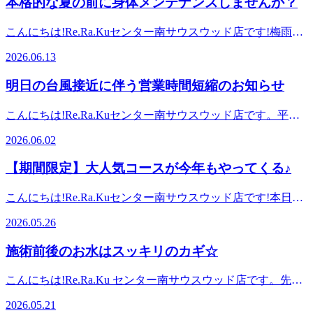
本格的な夏の前に身体メンテナンスしませんか？
ター南駅センター北駅、あざみ野駅、中山駅、仲町台駅、日
うお願い申し上げます。また、ご予約はネットから24時間承
比較的空きがあります!※ご予約状況は変わることがありま
吉駅からもアクセスしやすい!≪場所≫センター南駅1番出口
ることが可能です。空き状況の確認と合わせてご利用くださ
す。お気軽にお電話でお問い合わせください。リラクゼーシ
こんにちは!Re.Ra.Kuセンター南サウスウッド店です!梅雨入
から徒歩1分!横浜市都筑区茅ケ崎中央6-1Southwood(サウスウ
い。明日以降のご来店をスタッフ一同心よりお待ちしており
ョンスタジオマッサージ・整体ファンにも気持ちいいと大好
りして、雨の日が続いています。来月くらいからは、暑い日
ッド)3Fお気軽にご来店ください。v
ます。直近の予約状況は、土日祝が特に人気です!平日も埋
2026.06.13
評!話題のオリジナル「肩甲骨ストレッチ付ボディケア」で
が続くと思うので、今のうちから身体のコンディションを整
まりやすい時間帯はありますが比較的空きがあります!※ご
健康のための“予防”のボディケア始めませんか?≪アクセス
えて過ごせるとよいですね♪最近は、エアコンがついている
予約状況は変わることがあります。お気軽にお電話でお問い
明日の台風接近に伴う営業時間短縮のお知らせ
≫最寄駅:横浜市営地下鉄ブルーライン/グリーンライン セン
ところもあるし、室内外の温度差で身体が冷えていません
合わせください。リラクゼーションスタジオマッサージ・整
ター南駅センター北駅、あざみ野駅、中山駅、仲町台駅、日
か？冷えると・肩くびの疲れ・身体のだるさ・疲れが取れに
体ファンにも気持ちいいと大好評!話題のオリジナル「肩甲
こんにちは!Re.Ra.Kuセンター南サウスウッド店です。平素
吉駅からもアクセスしやすい!≪場所≫センター南駅1番出口
くいといった不調につながることもあります。お疲れや不調
骨ストレッチ付ボディケア」で健康のための“予防”のボディ
より当店をご愛顧いただきありがとうございます。台風の影
から徒歩1分!横浜市都筑区茅ケ崎中央6-1Southwood(サウスウ
を感じる前からケアをすることがおススメです☆夏を快適に
2026.06.02
ケア始めませんか?≪アクセス≫最寄駅:横浜市営地下鉄ブル
響により豪雨や強い風が予想されるため、お客様の安全を考
ッド)3Fお気軽にご来店ください。
過ごせるように、今から身体のケアを始めてみませんか？本
ーライン/グリーンライン センター南駅センター北駅、あざ
慮し明日6/3(水)の営業を12時からとさせていただくことにな
日も皆様のご来店をスタッフ一同心よりお待ちしておりま
【期間限定】大人気コースが今年もやってくる♪
み野駅、中山駅、仲町台駅、日吉駅からもアクセスしやす
りました。また交通状況によってはさらに営業時間の変更が
す。直近の予約状況は、土日祝が特に人気です!平日も埋ま
い!≪場所≫センター南駅1番出口から徒歩1分!横浜市都筑区
ある場合もございます。皆様には大変ご迷惑をおかけします
りやすい時間帯はありますが比較的空きがあります!※ご予
こんにちは!Re.Ra.Kuセンター南サウスウッド店です!本日は
茅ケ崎中央6-1Southwood(サウスウッド)3Fお気軽にご来店く
が、どうかご理解賜りますようお願い申し上げます。また、
約状況は変わることがあります。お気軽にお電話でお問い合
6月から始まる毎年大人気メニュー「爽快ヘッドスパ」のお
ださい。
ご予約はネットから24時間承ることが可能です。空き状況の
2026.05.26
わせください。リラクゼーションスタジオマッサージ・整体
知らせです☆【爽快ヘッドスパ】-5℃の炭酸泡をつけて目や
確認と合わせてご利用ください。明日以降のご来店をスタッ
ファンにも気持ちいいと大好評!話題のオリジナル「肩甲骨
頭周りをほぐします。炭酸泡を付けてほぐすことで血行促進
フ一同心よりお待ちしております。Re.Ra.Kuで「健康のため
施術前後のお水はスッキリのカギ☆
ストレッチ付ボディケア」で健康のための“予防”のボディケ
が期待され、泡を付けた瞬間からパチパチと音が鳴り、同時
の予防ケア」を行いませんか?本日も皆様のご来店をスタッ
ア始めませんか?≪アクセス≫最寄駅:横浜市営地下鉄ブルー
にヒンヤリ感も楽しむことが出来ます♪今年の香りはブルー
フ一同心よりお待ちしております。直近の予約状況は、土日
こんにちは!Re.Ra.Ku センター南サウスウッド店です。先
ライン/グリーンライン センター南駅センター北駅、あざみ
ミングリモーネ、ソフトラベンダーからお選びいただけま
祝が特に人気です!平日も埋まりやすい時間帯はありますが
日、お客様に「なんで施術後はお水をたくさん取った方がよ
野駅、中山駅、仲町台駅、日吉駅からもアクセスしやすい!
す。※単体利用不可本日も皆様のご来店をスタッフ一同心よ
2026.05.21
比較的空きがあります!※ご予約状況は変わることがありま
いの?」と聞かれました。皆様はなぜかご存じでしょうか?実
≪場所≫センター南駅1番出口から徒歩1分!横浜市都筑区茅