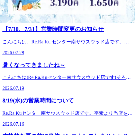
電話予約する
045-500-9336
最近のブログ
【7/30、7/31】営業時間変更のお知らせ
こんにちは。Re.Ra.Ku センター南サウスウッド店です。平
素より当店をご愛顧いただきありがとうございます。
2026.07.28
7/30(木)、7/31(金)はスタッフの体調不良により、12:00からの
営業とさせていただくことになりました。皆様には大変ご迷
暑くなってきましたね～
惑をおかけしますが、ご理解賜りますようお願い申し上げま
す。また、ご予約はネットから24時間承ることが可能です。
こんにちは!Re.Ra.Kuセンター南サウスウッド店です!そろそ
空き状況の確認と合わせてご利用ください。明日も皆様のご
ろ梅雨明けして夏に移りそうな暑さですね。蒸し暑くてうち
来店を心よりお待ちしております。直近の予約状況は、土日
2026.07.19
では常にエアコンつけっぱなしです～（電気代が怖いで
祝が特に人気です!平日も埋まりやすい時間帯はありますが
す…）ただ身体が冷えると血行不良になったりつりやすくな
比較的空きがあります!※ご予約状況は変わることがありま
8/19(水)の営業時間について
ったりと不調が出やすくなるのでうまくエアコンを活用して
す。お気軽にお電話でお問い合わせください。リラクゼーシ
快適に過ごしていきたいところですね♪涼しいお部屋でじっ
ョンスタジオマッサージ・整体ファンにも気持ちいいと大好
Re.Ra.Kuセンター南サウスウッド店です。平素より当店をご
としてると身体も固まりますので適度にストレッチや身体を
評!話題のオリジナル「肩甲骨ストレッチ付ボディケア」で
愛顧いただきありがとうございます。8/19(水)の営業時間を
動かしてみてくださいね～～！本日も皆様のご来店をスタッ
2026.07.16
健康のための“予防”のボディケア始めませんか?≪アクセス
下記の通りに変更させていただきます。10:00～21:00→10:00
フ一同心よりお待ちしております。直近の予約状況は、土日
≫最寄駅:横浜市営地下鉄ブルーライン/グリーンライン セン
～17:00皆様にご迷惑をおかけしますが、ご理解賜りますよ
祝が特に人気です!平日も埋まりやすい時間帯はありますが