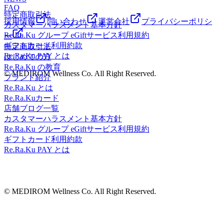
FAQ
特定商取引法
採用情報
問い合わせ
運営会社
プライバシーポリシ
カスタマーハラスメント基本方針
Re.Ra.Ku グループ eGiftサービス利用規約
ー
ギフトカード利用約款
特定商取引法
Re.Ra.Ku PAY とは
はじめての方
Re.Ra.Ku の教育
© MEDIROM Wellness Co. All Right Reserved.
ブランド紹介
Re.Ra.Ku とは
Re.Ra.Kuカード
店舗ブログ一覧
カスタマーハラスメント基本方針
Re.Ra.Ku グループ eGiftサービス利用規約
ギフトカード利用約款
Re.Ra.Ku PAY とは
© MEDIROM Wellness Co. All Right Reserved.