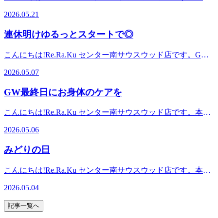
ミングリモーネ、ソフトラベンダーからお選びいただけま
祝が特に人気です!平日も埋まりやすい時間帯はありますが
日、お客様に「なんで施術後はお水をたくさん取った方がよ
野駅、中山駅、仲町台駅、日吉駅からもアクセスしやすい!
す。※単体利用不可本日も皆様のご来店をスタッフ一同心よ
2026.05.21
比較的空きがあります!※ご予約状況は変わることがありま
いの?」と聞かれました。皆様はなぜかご存じでしょうか?実
≪場所≫センター南駅1番出口から徒歩1分!横浜市都筑区茅
りお待ちしております。直近の予約状況は、土日祝が特に人
す。お気軽にお電話でお問い合わせください。リラクゼーシ
は、筋肉をほぐすと血流が良くなって酸素や、栄養、水分が
ケ崎中央6-1Southwood(サウスウッド)3Fお気軽にご来店くだ
気です!平日も埋まりやすい時間帯はありますが比較的空き
連休明けゆるっとスタートで◎
ョンスタジオマッサージ・整体ファンにも気持ちいいと大好
筋肉に届きやすくなったり、二酸化炭素、疲労物質などは身
さい。
があります!※ご予約状況は変わることがあります。お気軽
評!話題のオリジナル「肩甲骨ストレッチ付ボディケア」で
体の外に運ばれやすくなります。その時、身体の中の運搬に
にお電話でお問い合わせください。リラクゼーションスタジ
こんにちは!Re.Ra.Ku センター南サウスウッド店です。GW
健康のための“予防”のボディケア始めませんか?≪アクセス
は、水分量がかなり重要なんです!!水分が足りていないと流
オマッサージ・整体ファンにも気持ちいいと大好評!話題の
明け今日から世の中が通常モードになりました。でも正直、
≫最寄駅:横浜市営地下鉄ブルーライン/グリーンライン セン
しにくくなって、人によっては頭痛や身体のだるさがでてし
2026.05.07
オリジナル「肩甲骨ストレッチ付ボディケア」で健康のため
連休後のお仕事はいつもより疲れやすいですよね、、朝早く
ター南駅センター北駅、あざみ野駅、中山駅、仲町台駅、日
まう方もいます(;_;)また、水分不足だと交感神経が優位にな
の“予防”のボディケア始めませんか?≪アクセス≫最寄駅:横
起きれただけで100点です!ご自身にはなまるをあげてくださ
吉駅からもアクセスしやすい!≪場所≫センター南駅1番出口
りやすく、せっかくリラックスしたのにもったいないんで
GW最終日にお身体のケアを
浜市営地下鉄ブルーライン/グリーンライン センター南駅セ
い◎少し早めに帰ったり、ご褒美スイーツ買ったりしてご自
から徒歩1分!横浜市都筑区茅ケ崎中央6-1Southwood(サウスウ
す!特に施術後は血流が変わっている身体が温まっているリ
ンター北駅、あざみ野駅、中山駅、仲町台駅、日吉駅からも
愛タイムを作ることがおすすめです。当店では21時まで営業
ッド)3Fお気軽にご来店ください。
ラックスしているからこそ30分以内くらいにはコップ1～2杯
こんにちは!Re.Ra.Ku センター南サウスウッド店です。本日
アクセスしやすい!≪場所≫センター南駅1番出口から徒歩1
しているので(平日)、お仕事終わりに疲れを癒したい方はぜ
くらいの水分をゆっくりとるのがおすすめです☆また、飲む
はGW最終日!天気が心配されていましたが、最終的に気持ち
分!横浜市都筑区茅ケ崎中央6-1Southwood(サウスウッド)3Fお
ひお越しください^^本日も皆様のご来店を心よりお待ちして
2026.05.06
ものはお水がおすすめです。珈琲やアルコールだと利尿作用
の良い晴れの日が多かったですね♪お出かけされた方、家で
気軽にご来店ください。
おります。直近の予約状況は、土日祝が特に人気です!平日
で水分が排出されてしまうので(;_:)是非、施術前後には1～2
ゆっくりされた方など様々かと思います。楽しみの後には疲
も埋まりやすい時間帯はありますが比較的空きがあります!
みどりの日
杯のお水を意識してみてくださいね☆本日も皆様のご来店を
れがドッと気やすいので、お身体のケアも忘れず行ってあげ
※ご予約状況は変わることがあります。お気軽にお電話でお
心よりお待ちしております。直近の予約状況は、土日祝が特
てくださいね。GWの思い出もぜひご来店の際にお聞かせく
問い合わせください。リラクゼーションスタジオマッサー
こんにちは!Re.Ra.Ku センター南サウスウッド店です。本日
に人気です!平日も埋まりやすい時間帯はありますが比較的
ださい(^^)/本日も皆様のご来店を心よりお待ちしておりま
ジ・整体ファンにも気持ちいいと大好評!話題のオリジナル
5月4日はみどりの日ですね。自然や緑を大切にするための日
空きがあります!※ご予約状況は変わることがあります。お
す。直近の予約状況は、土日祝が特に人気です!平日も埋ま
2026.05.04
「肩甲骨ストレッチ付ボディケア」で健康のための“予防”の
だそうです。植物の良さに気づいたのは恥ずかしながらここ
気軽にお電話でお問い合わせください。リラクゼーションス
りやすい時間帯はありますが比較的空きがあります!※ご予
ボディケア始めませんか?≪アクセス≫最寄駅:横浜市営地下
数年で、最近は観葉植物を家に置くようになりました^^イン
タジオマッサージ・整体ファンにも気持ちいいと大好評!話
約状況は変わることがあります。お気軽にお電話でお問い合
記事一覧へ
鉄ブルーライン/グリーンライン センター南駅センター北
テリアとしてはもちろん、空気洗浄やリラックス効果も期待
題のオリジナル「肩甲骨ストレッチ付ボディケア」で健康の
わせください。リラクゼーションスタジオマッサージ・整体