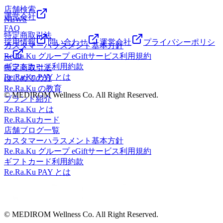
店舗検索
運営会社
NEWS
FAQ
特定商取引法
採用情報
問い合わせ
運営会社
プライバシーポリシ
カスタマーハラスメント基本方針
Re.Ra.Ku グループ eGiftサービス利用規約
ー
ギフトカード利用約款
特定商取引法
Re.Ra.Ku PAY とは
はじめての方
Re.Ra.Ku の教育
© MEDIROM Wellness Co. All Right Reserved.
ブランド紹介
Re.Ra.Ku とは
Re.Ra.Kuカード
店舗ブログ一覧
カスタマーハラスメント基本方針
Re.Ra.Ku グループ eGiftサービス利用規約
ギフトカード利用約款
Re.Ra.Ku PAY とは
© MEDIROM Wellness Co. All Right Reserved.