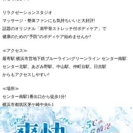
リラクゼーションスタジオ
マッサージ・整体ファンにも気持ちいいと大好評!
話題のオリジナル「肩甲骨ストレッチ付ボディケア」で
健康のための“予防”のボディケア始めませんか?
≪アクセス≫
最寄駅:横浜市営地下鉄ブルーライン/グリーンライン センター南駅
センター北駅、あざみ野駅、中山駅、仲町台駅、日吉駅
からもアクセスしやすい!
≪場所≫
センター南駅1番出口から徒歩1分!
横浜市都筑区茅ケ崎中央6-1
Southwood(サウスウッド)3F
お気軽にご来店ください。