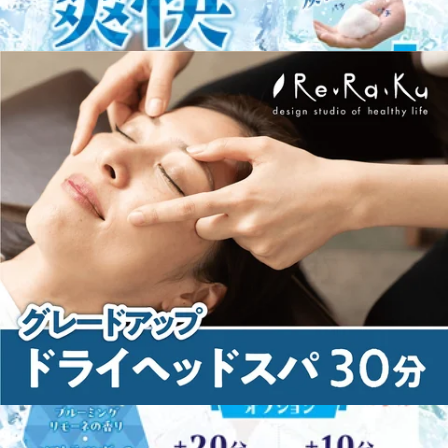
WEB予約する
電話予約する
045-500-9336
最近のブログ
【7/30、7/31】営業時間変更のお知らせ
こんにちは。Re.Ra.Ku センター南サウスウッド店です。平
素より当店をご愛顧いただきありがとうございます。
2026.07.28
7/30(木)、7/31(金)はスタッフの体調不良により、12:00からの
営業とさせていただくことになりました。皆様には大変ご迷
暑くなってきましたね～
惑をおかけしますが、ご理解賜りますようお願い申し上げま
す。また、ご予約はネットから24時間承ることが可能です。
こんにちは!Re.Ra.Kuセンター南サウスウッド店です!そろそ
空き状況の確認と合わせてご利用ください。明日も皆様のご
ろ梅雨明けして夏に移りそうな暑さですね。蒸し暑くてうち
来店を心よりお待ちしております。直近の予約状況は、土日
2026.07.19
では常にエアコンつけっぱなしです～（電気代が怖いで
祝が特に人気です!平日も埋まりやすい時間帯はありますが
す…）ただ身体が冷えると血行不良になったりつりやすくな
比較的空きがあります!※ご予約状況は変わることがありま
8/19(水)の営業時間について
ったりと不調が出やすくなるのでうまくエアコンを活用して
す。お気軽にお電話でお問い合わせください。リラクゼーシ
快適に過ごしていきたいところですね♪涼しいお部屋でじっ
ョンスタジオマッサージ・整体ファンにも気持ちいいと大好
Re.Ra.Kuセンター南サウスウッド店です。平素より当店をご
としてると身体も固まりますので適度にストレッチや身体を
評!話題のオリジナル「肩甲骨ストレッチ付ボディケア」で
愛顧いただきありがとうございます。8/19(水)の営業時間を
動かしてみてくださいね～～！本日も皆様のご来店をスタッ