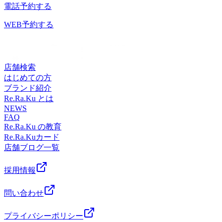
駅、あざみ野駅、中山駅、仲町台駅、日吉駅からもアクセス
できるのでおすすめです!おすすめの観葉植物がありました
ための“予防”のボディケア始めませんか?≪アクセス≫最寄
電話予約する
ファンにも気持ちいいと大好評!話題のオリジナル「肩甲骨
しやすい!≪場所≫センター南駅1番出口から徒歩1分!横浜市
らぜひ教えてください♪本日も皆様のご来店を心よりお待ち
駅:横浜市営地下鉄ブルーライン/グリーンライン センター南
ストレッチ付ボディケア」で健康のための“予防”のボディケ
都筑区茅ケ崎中央6-1Southwood(サウスウッド)3Fお気軽にご
しております。直近の予約状況は、土日祝が特に人気です!
WEB予約する
駅センター北駅、あざみ野駅、中山駅、仲町台駅、日吉駅か
ア始めませんか?≪アクセス≫最寄駅:横浜市営地下鉄ブルー
来店ください。
平日も埋まりやすい時間帯はありますが比較的空きがありま
らもアクセスしやすい!≪場所≫センター南駅1番出口から徒
ライン/グリーンライン センター南駅センター北駅、あざみ
す!※ご予約状況は変わることがあります。お気軽にお電話
歩1分!横浜市都筑区茅ケ崎中央6-1Southwood(サウスウッ
野駅、中山駅、仲町台駅、日吉駅からもアクセスしやすい!
でお問い合わせください。リラクゼーションスタジオマッサ
ド)3Fお気軽にご来店ください。
≪場所≫センター南駅1番出口から徒歩1分!横浜市都筑区茅
ージ・整体ファンにも気持ちいいと大好評!話題のオリジナ
店舗検索
ケ崎中央6-1Southwood(サウスウッド)3Fお気軽にご来店くだ
ル「肩甲骨ストレッチ付ボディケア」で健康のための“予
はじめての方
さい。
防”のボディケア始めませんか?≪アクセス≫最寄駅:横浜市
ブランド紹介
営地下鉄ブルーライン/グリーンライン センター南駅センタ
Re.Ra.Ku とは
ー北駅、あざみ野駅、中山駅、仲町台駅、日吉駅からもアク
NEWS
FAQ
セスしやすい!≪場所≫センター南駅1番出口から徒歩1分!横
Re.Ra.Ku の教育
浜市都筑区茅ケ崎中央6-1Southwood(サウスウッド)3Fお気軽
Re.Ra.Kuカード
にご来店ください。
店舗ブログ一覧
採用情報
問い合わせ
プライバシーポリシー