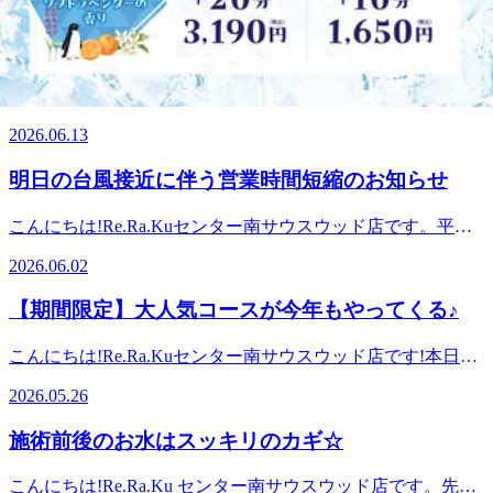
2026.07.16
健康のための“予防”のボディケア始めませんか?≪アクセス
下記の通りに変更させていただきます。10:00～21:00→10:00
フ一同心よりお待ちしております。直近の予約状況は、土日
≫最寄駅:横浜市営地下鉄ブルーライン/グリーンライン セン
～17:00皆様にご迷惑をおかけしますが、ご理解賜りますよ
祝が特に人気です!平日も埋まりやすい時間帯はありますが
本格的な夏の前に身体メンテナンスしませんか？
ター南駅センター北駅、あざみ野駅、中山駅、仲町台駅、日
うお願い申し上げます。また、ご予約はネットから24時間承
比較的空きがあります!※ご予約状況は変わることがありま
吉駅からもアクセスしやすい!≪場所≫センター南駅1番出口
ることが可能です。空き状況の確認と合わせてご利用くださ
す。お気軽にお電話でお問い合わせください。リラクゼーシ
こんにちは!Re.Ra.Kuセンター南サウスウッド店です!梅雨入
から徒歩1分!横浜市都筑区茅ケ崎中央6-1Southwood(サウスウ
い。明日以降のご来店をスタッフ一同心よりお待ちしており
ョンスタジオマッサージ・整体ファンにも気持ちいいと大好
りして、雨の日が続いています。来月くらいからは、暑い日
ッド)3Fお気軽にご来店ください。v
ます。直近の予約状況は、土日祝が特に人気です!平日も埋
2026.06.13
評!話題のオリジナル「肩甲骨ストレッチ付ボディケア」で
が続くと思うので、今のうちから身体のコンディションを整
まりやすい時間帯はありますが比較的空きがあります!※ご
健康のための“予防”のボディケア始めませんか?≪アクセス
えて過ごせるとよいですね♪最近は、エアコンがついている
予約状況は変わることがあります。お気軽にお電話でお問い
明日の台風接近に伴う営業時間短縮のお知らせ
≫最寄駅:横浜市営地下鉄ブルーライン/グリーンライン セン
ところもあるし、室内外の温度差で身体が冷えていません
合わせください。リラクゼーションスタジオマッサージ・整
ター南駅センター北駅、あざみ野駅、中山駅、仲町台駅、日
か？冷えると・肩くびの疲れ・身体のだるさ・疲れが取れに
体ファンにも気持ちいいと大好評!話題のオリジナル「肩甲
こんにちは!Re.Ra.Kuセンター南サウスウッド店です。平素
吉駅からもアクセスしやすい!≪場所≫センター南駅1番出口
くいといった不調につながることもあります。お疲れや不調
骨ストレッチ付ボディケア」で健康のための“予防”のボディ
より当店をご愛顧いただきありがとうございます。台風の影
から徒歩1分!横浜市都筑区茅ケ崎中央6-1Southwood(サウスウ
を感じる前からケアをすることがおススメです☆夏を快適に
2026.06.02
ケア始めませんか?≪アクセス≫最寄駅:横浜市営地下鉄ブル
響により豪雨や強い風が予想されるため、お客様の安全を考
ッド)3Fお気軽にご来店ください。
過ごせるように、今から身体のケアを始めてみませんか？本
ーライン/グリーンライン センター南駅センター北駅、あざ
慮し明日6/3(水)の営業を12時からとさせていただくことにな
日も皆様のご来店をスタッフ一同心よりお待ちしておりま
【期間限定】大人気コースが今年もやってくる♪
み野駅、中山駅、仲町台駅、日吉駅からもアクセスしやす
りました。また交通状況によってはさらに営業時間の変更が
す。直近の予約状況は、土日祝が特に人気です!平日も埋ま
い!≪場所≫センター南駅1番出口から徒歩1分!横浜市都筑区
ある場合もございます。皆様には大変ご迷惑をおかけします
りやすい時間帯はありますが比較的空きがあります!※ご予
こんにちは!Re.Ra.Kuセンター南サウスウッド店です!本日は
茅ケ崎中央6-1Southwood(サウスウッド)3Fお気軽にご来店く
が、どうかご理解賜りますようお願い申し上げます。また、
約状況は変わることがあります。お気軽にお電話でお問い合
6月から始まる毎年大人気メニュー「爽快ヘッドスパ」のお
ださい。
ご予約はネットから24時間承ることが可能です。空き状況の
2026.05.26
わせください。リラクゼーションスタジオマッサージ・整体
知らせです☆【爽快ヘッドスパ】-5℃の炭酸泡をつけて目や
確認と合わせてご利用ください。明日以降のご来店をスタッ
ファンにも気持ちいいと大好評!話題のオリジナル「肩甲骨
頭周りをほぐします。炭酸泡を付けてほぐすことで血行促進
フ一同心よりお待ちしております。Re.Ra.Kuで「健康のため
施術前後のお水はスッキリのカギ☆
ストレッチ付ボディケア」で健康のための“予防”のボディケ
が期待され、泡を付けた瞬間からパチパチと音が鳴り、同時
の予防ケア」を行いませんか?本日も皆様のご来店をスタッ
ア始めませんか?≪アクセス≫最寄駅:横浜市営地下鉄ブルー
にヒンヤリ感も楽しむことが出来ます♪今年の香りはブルー
フ一同心よりお待ちしております。直近の予約状況は、土日
こんにちは!Re.Ra.Ku センター南サウスウッド店です。先
ライン/グリーンライン センター南駅センター北駅、あざみ