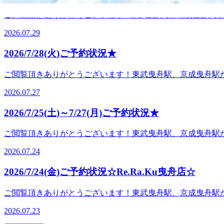
ラク系ボディケア♪マッサージとは違うボディケアで、お身体リフレッシ
身に付けておきたいなと改めて考えさせられました。今回の
ーカドー曳舟店2F
ご閲覧頂きありがとうございます！東武曳舟駅、京成曳舟駅からすぐ
にあることって、本当に有難い事ですね。今日もお客様の健康の
30、16：10～21：00までのお時間帯に空きがございま
るのか分からない…』という方はぜひ一度、お越しになって
2026.07.29
時の予約状況をもとにして掲載しております。ご予約いただ
入れたリラク系ボディケア♪マッサージとは違うボディケアで、お身体リ
す！七福神せんべいの製造・販売を行っている株式会社幸煎餅が
イトーヨーカドー曳舟店2Fブログ画像
2026/7/28(火)ご予約状況★
繁盛、五穀豊穣・大黒天様：食物、財福、五穀豊穣・毘沙門
ぞれの神様が、それぞれ異なる福徳をもたらすとされておりま
ご閲覧頂きありがとうございます！東武曳舟駅、京成曳舟駅からすぐ
い…』という方はぜひ一度、お越しになって、私達スタッフ
3018：30～21：00のお時間帯に空きがございます。是
ボディケア♪マッサージとは違うボディケアで、お身体リフレッシュ♪R
2026.07.27
約いただく際には変動が起きている場合もございますので、予
ー曳舟店2F
クワークが続くと背中まで張ってくる…そんなお悩みはあり
2026/7/25(土)～7/27(月)ご予約状況★
め、動きが悪くなると肩が前に入りやすくなり、猫背や巻き
も負担を感じるなど、全身へ影響が広がることもあります。
ご閲覧頂きありがとうございます！東武曳舟駅、京成曳舟駅からすぐ、
多くいらっしゃいます。姿勢が気になる、肩がガチガチとい
11：00～、12：00～、18：50～のお時間帯に空きがございます
入れたリラク系ボディケア♪マッサージとは違うボディケアで、お身体リ
2026.07.24
がございます。ペアでご案内出来るお時間もございますので
イトーヨーカドー曳舟店2F
す。ご予約いただく際には変動が起きている場合もございま
2026/7/24(金)ご予約状況☆Re.Ra.Ku曳舟店☆
ね。この暑さだとクーラーがかなり活躍してるかと思います
ので、下に溜まりやすくなっています。その為足から冷え、
ご閲覧頂きありがとうございます！東武曳舟駅、京成曳舟駅からすぐ
アとボディケアのセットコースが凄くオススメです！フット
00～または15：30以降のお時間帯に空きがございます。
来店、お待ちしております♪ 『肩甲骨ストレッチ＆骨盤ストレッ
2026.07.23
の予約状況をもとにして掲載しております。ご予約いただく
ドー曳舟店〈営業時間&gt;10時～21時&lt;住所&gt;東京都墨