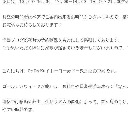
明日は 10：00～16：30、17：00～19：00、19：50～21：
お昼の時間帯はペアでご案内出来るお時間もございますので、是
お電話もお待ちしております！
※当ブログ投稿時の予約状況をもとにして掲載しております。
ご予約いただく際には変動が起きている場合もございますので、
こんにちは。Re.Ra.Kuイトーヨーカドー曳舟店の中島です。
ゴールデンウィークが終わり、お仕事や日常生活に戻って「なん
連休中は移動や外出、生活リズムの変化によって、首や肩のこり
やすい時期です。
このような時は、早めにお身体をケアすることで、疲れを溜め込