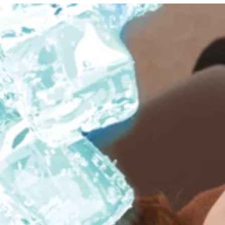
を組み合わせることで、よりスッキリ感を実感していただけます
本日や直近のお時間でもご案内可能な場合がございます。ゴール
『肩甲骨ストレッチ＆骨盤ストレッチ』をとり入れたリラク系ボ
マッサージとは違うボディケアで、お身体リフレッシュ♪
Re.Ra.Ku イトーヨーカドー曳舟店
〈営業時間>
10時～21時
<住所>