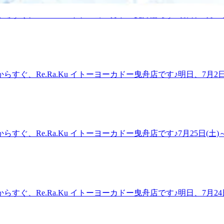
ュ♪Re.Ra.Ku イトーヨーカドー曳舟店〈営業時間&gt;10時
震災に関して寄付ができる口座も開設されたようなので、少し
、Re.Ra.Ku イトーヨーカドー曳舟店です♪明日、7月30日
ために頑張ります！ Re.Ra.Kuでは、お疲れに合わせて
す。ペアでご案内出来るお時間もございますので是非お気軽にお
、私達スタッフにお聞きください！沢山の方のご来店、お待ちし
く際には変動が起きている場合もございますので、予めご了承
フレッシュ♪ Re.Ra.Ku イトーヨーカドー曳舟店〈営業時間&g
【しち(7)ふ(2)く(9)「七福」】の語呂合わせにちなんで7
天様：福徳増進・弁財天様：音楽、弁才、知恵・福禄寿様：長
す。Re.Ra.Kuでは、お疲れに合わせて、コースの提案・提
、Re.Ra.Ku イトーヨーカドー曳舟店です♪明日、7月2日(
にお聞きください！沢山の方のご来店、お待ちしております♪
非お気軽にお越しくださいませ！お電話もお待ちしております！
e.Ra.Ku イトーヨーカドー曳舟店〈営業時間&gt;10時～21
めご了承くださいませ。みなさん こんにちは！Re.Ra.Ku
ませんか？実は、その原因の一つが肩甲骨周りの硬さかもしれ
肩などの姿勢の乱れに繋がることがあります。さらに姿勢が崩
肩甲骨をしっかりほぐし、動かしやすい状態を目指すことで、
Re.Ra.Ku イトーヨーカドー曳舟店です♪7月25日(土)～27
う方は是非一度お試しください！皆様のご来店、心よりお待ち
。26日(日)10：00～20：00までのお時間帯に空きがございます。
フレッシュ♪ Re.Ra.Ku イトーヨーカドー曳舟店〈営業時間&g
是非お気軽にお越しくださいませ！お電話もお待ちしておりま
すので、予めご了承くださいませ。みなさん こんにちは！イ
。しかし、冷房でのお身体の冷えもお疲れに繋がりますので、
脚のだる重さやむくみに繋がりやすいので、ひざ掛けをかけた
、Re.Ra.Ku イトーヨーカドー曳舟店です♪明日、7月24日
ケアでお足元からしっかり流していき、ボディケアで全身の巡
ペアでご案内出来るお時間もございますので是非お気軽にお越し
チ』をとり入れたリラク系ボディケア♪マッサージとは違うボディ
際には変動が起きている場合もございますので、予めご了承くだ
田区京島 1-2-1 イトーヨーカドー曳舟店2F