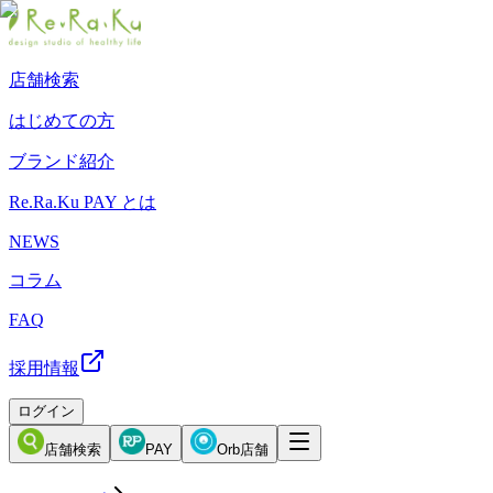
店舗検索
はじめての方
ブランド紹介
Re.Ra.Ku PAY とは
NEWS
コラム
FAQ
採用情報
ログイン
店舗検索
PAY
Orb店舗