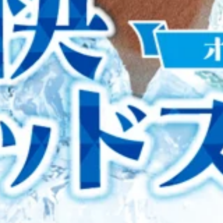
、Re.Ra.Ku イトーヨーカドー曳舟店です♪明日、8月5日(
後に！お仕事の方は日頃から頑張っている自身のメンテナンスに！
ペアでご案内出来るお時間もございますので是非お気軽にお越しく
泡のスプレーの”ひんやり感”と炭酸泡による頭部の”スッキリ
には変動が起きている場合もございますので、予めご了承くだ
 Re.Ra.Kuでは、お疲れに合わせて、コースの提案・提
・卸・販売を行っている株式会社藤本商會本店が8月4日に記念
きください！沢山の方のご来店、お待ちしております♪『肩甲
都千代田区永田町にある日枝神社では神前に長さ1mの大きな箸
Ra.Ku イトーヨーカドー曳舟店〈営業時間&gt;10時～21時&
ぐ役割を果たしていたことと、「はし」の語呂合わせから「幸
、Re.Ra.Ku イトーヨーカドー曳舟店です♪明日、8月4日(
、お互いに支え合って歩む夫婦の理想の姿にも例えられます。
非お気軽にお越しくださいませ！お電話もお待ちしております！
.Kuでは、お疲れに合わせて、コースの提案・提供しております
めご了承くださいませ。みなさん こんにちは！Re.Ra.Ku
沢山の方のご来店、お待ちしております♪『肩甲骨ストレッチ＆
しむ方が増えています。駅前にも新しい店舗が続々と登場し、
ーヨーカドー曳舟店〈営業時間&gt;10時～21時&lt;住所&gt;
☆
や首がこる* 腰が疲れたと感じたことはありませんか？実は、
差で身体がこわばりやすく、疲れを翌日に持ち越してしまう方
Re.Ra.Ku イトーヨーカドー曳舟店です♪8月1日(土)～3日
は、お身体の状態に合わせて筋肉をほぐしながらストレッチを取り
12：10～13：20、12：50～21：00までのお時間帯に空きがござ
れたな」というタイミングでもお気軽にご利用ください。疲れ
ご案内出来るお時間もございますので是非お気軽にお越しくださ
ます。 『肩甲骨ストレッチ＆骨盤ストレッチ』をとり入れたリ
変動が起きている場合もございますので、予めご了承ください
t;10時～21時&lt;住所&gt;東京都墨田区京島 1-2-1 イトー
の基本は、こまめな水分・塩分補給、エアコンと扇風機の活用
するかサーキュレーターを併用して空気を動かすと効率的です
、Re.Ra.Ku イトーヨーカドー曳舟店です♪明日、7月31日
使う：遮熱性の高い日傘を活用して、体にあたる直射日光と熱
に空きがございます。まだご案内可能時間が多いので、お客様のご希
います。・水分・塩分補給：喉が渇く前に、スポーツドリンク
待ちしております！※当ブログ投稿時の予約状況をもとにして
にしましょう！Re.Ra.Kuでは、お疲れに合わせて、コース
こんにちは！スタッフの鈴木です！先日は熊本県を中心とした
タッフにお聞きください！沢山の方のご来店、お待ちしており
す。私がいるこの店舗も商業施設の中ですが油断せず、常に落