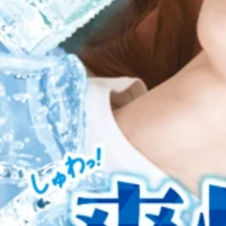
東京都墨田区京島 1-2-1 イトーヨーカドー曳舟店2F
電話予約する
03-3610-3050
最近のブログ
2026/8/7(金)ご予約状況
ご閲覧頂きありがとうございます！東武曳舟駅、京成曳舟駅からすぐ
11：00～20：00のお時間帯に空きがございます。まだ
2026.08.06
軽にお越しくださいませ！お電話もお待ちしております！※
予めご了承くださいませ。みなさん こんにちは！スタッフ
2026/8/6(木)ご予約状況☆Re.Ra.Ku曳舟店☆
いただくことがあります。夏は汗をかきやすく、水分やミネ
なる原因の一つと考えられています。こんな症状はありませ
ご閲覧頂きありがとうございます！東武曳舟駅、京成曳舟駅からすぐ
やすい足のお疲れをそのままにすると、歩き方や姿勢にも影
20：10～21：00のお時間帯に空きがございます。ペア
しっかりケアいたします。「最近足が疲れやすいな」と感じ
2026.08.05
状況をもとにして掲載しております。ご予約いただく際には
ご利用ください。Re.Ra.Kuでは、お疲れに合わせて、
曳舟駅からすぐ、Re.Ra.Ku イトーヨーカドー曳舟店です♪明
タッフにお聞きください！沢山の方のご来店、お待ちしており
2026/8/5(水)ご予約状況☆Re.Ra.Ku曳舟店☆
でご案内出来るお時間もございますので是非お気軽にお越し
体リフレッシュ♪ Re.Ra.Ku イトーヨーカドー曳舟店〈営業時間&
際には変動が起きている場合もございますので、予めご了承