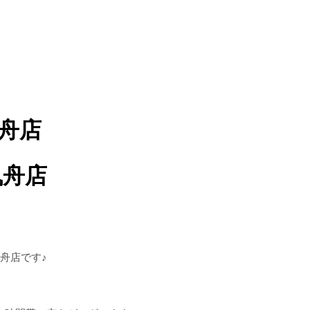
曳舟店
Y曳舟店
曳舟店です♪