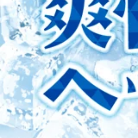
ご閲覧頂きありがとうございます！東武曳舟駅、京成曳舟駅からすぐ
盆休みに帰省されたり旅行に行かれる予定がある方は、その前
16：20～19：20までのお時間帯に空きがございます。
限定の爽快ヘッドスパキャンペーンも開催中です！冷たい炭酸
2026.08.04
予約状況をもとにして掲載しております。ご予約いただく際
ボディケアまたはフットケアとセットで体験してみてください♪
(8)し(4)「箸」】の語呂合わせにちなんで、箸などの製造
という方はぜひ一度、お越しになって、私達スタッフにお聞
2026/8/4(火)ご予約状況★
ることが提唱されております。余談：箸の日に合わせて東京
ケア♪マッサージとは違うボディケアで、お身体リフレッシュ♪ Re.
行われております。また、箸はかつて人と神様の関係をつな
店2F
ご閲覧頂きありがとうございます！東武曳舟駅、京成曳舟駅からすぐ
れています。また、2本揃っていないと意味がないことから
3015：00～19：30のお時間帯に空きがございます。是
は、結婚祝いや結婚記念日の贈り物にも人気です。Re.Ra
2026.08.03
約いただく際には変動が起きている場合もございますので、予
ひ一度、お越しになって、私達スタッフにお聞きください！
食店のオープンや駅周辺の整備が進み、以前より街歩きを楽
ジとは違うボディケアで、お身体リフレッシュ♪Re.Ra.Ku イト
2026/8/1(土)～8/3(月)ご予約状況☆Re.Ra.Ku曳舟店
きを楽しんだ後、* 足が重い* ふくらはぎがパンパン* 肩
がかかります。特に暑い季節は冷房の効いた室内と外気温の
ご閲覧頂きありがとうございます！東武曳舟駅、京成曳舟駅からすぐ、
がおすすめです。Re.Ra.Kuイトーヨーカドー曳舟店で
00、17：30～21：00までのお時間帯に空きがございます。2日(日)
帰りやお仕事帰りにも立ち寄りやすい立地なので、「少し疲
2026.07.31
00～21：00までのお時間帯に空きがございます。ペアで
しましょう。皆さまのご来店をスタッフ一同お待ちしており
状況をもとにして掲載しております。ご予約いただく際には
リフレッシュ♪ Re.Ra.Ku イトーヨーカドー曳舟店〈営業時間&g
2026/7/31(金)ご予約状況
ますね…。皆さんは暑さ対策はばっちりですか？？暑さ対策
アコンと扇風機：エアコンの温度を下げるより、風量を強く
ご閲覧頂きありがとうございます！東武曳舟駅、京成曳舟駅からすぐ
直射日光が部屋に入るのを防ぎます。外出時の対策・日傘を
00～、14：30～、17：00～、19：00～のお時間帯
所）を冷やすネッククーラーや保冷剤、ハンディファンを使
2026.07.30
いますので、是非お気軽にお越しくださいませ！お電話もお
猛暑は続くので暑さ対策はしっかりとして体調を崩さないよう
合もございますので、予めご了承くださいませ。みなさん 
からない…』という方はぜひ一度、お越しになって、私達ス
2026/7/30(木)ご予約状況☆Re.Ra.Ku曳舟店☆
ほどの大きな揺れで、ほぼ身動きが取れないと聞いておりま