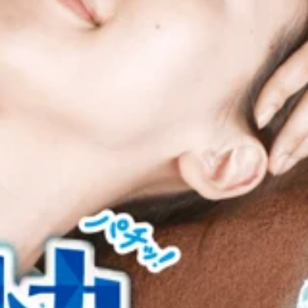
WEB予約する
、Re.Ra.Ku イトーヨーカドー曳舟店です♪明日、8月7日(
ご案内可能時間が多いので、お客様のご希望にも沿いやすいかと思
当ブログ投稿時の予約状況をもとにして掲載しております。ご
の中島です！最近、お客様から「夜中に足がつることが増えた
ラル不足になりやすい季節です。また、冷房による冷えや立ち
んか？・夜中に足がつることがある・ふくらはぎが張りやすい
、Re.Ra.Ku イトーヨーカドー曳舟店です♪明日、8月6日(
響し、腰や肩に負担がかかることもあります。当店では、お身
でご案内出来るお時間もございますので是非お気軽にお越しくださ
たら、お気軽にご相談ください！本日・明日はまだご案内でき
変動が起きている場合もございますので、予めご了承くださいま
コースの提案・提供しております！『どんなコースが合っているの
日、8月6日(木) のご予約状況のお知らせです！明日は11：00～1
ます♪ 『肩甲骨ストレッチ＆骨盤ストレッチ』をとり入れた
くださいませ！お電話もお待ちしております！※当ブログ投稿
gt;10時～21時&lt;住所&gt;東京都墨田区京島 1-2-1 イ
くださいませ。 みなさん こんにちは！8月に入り、お盆休み