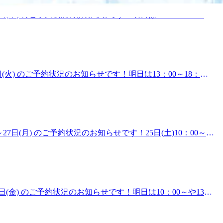
～21時&lt;住所&gt;東京都墨田区京島 1-2-1 イトーヨ
でも応援出来たらなと思います。日々の当たり前が、当たり前
(木) のご予約状況のお知らせです！明日は12：00～15：
、コースの提案・提供しております！『どんなコースが合ってい
越しくださいませ！お電話もお待ちしております！※当ブログ投稿
ております♪ 『肩甲骨ストレッチ＆骨盤ストレッチ』をとり
くださいませ。みなさん こんにちは！今日は七福神の日で
t;10時～21時&lt;住所&gt;東京都墨田区京島 1-2-1
月29日に記念日を制定しております。七福神は・恵比寿様：商売
寿、福禄・寿老人様：長寿・布袋様：財福の七柱の神々でそれ
供しております！『どんなコースが合っているのか分からな
火) のご予約状況のお知らせです！明日は13：00～18：
『肩甲骨ストレッチ＆骨盤ストレッチ』をとり入れたリラク系
※当ブログ投稿時の予約状況をもとにして掲載しております。ご予
時&lt;住所&gt;東京都墨田区京島 1-2-1 イトーヨーカド
イトーヨーカドー曳舟店の中島です。最近、肩や首が重い…デス
ません。肩甲骨は腕や首、背中などの筋肉と繋がっているた
れると・肩や首がこりやすい・呼吸が浅く感じる・背中や腰に
姿勢が整いやすくなり、体の動きもスムーズに感じられる方が
日(月) のご予約状況のお知らせです！25日(土)10：00～、
しております。『肩甲骨ストレッチ＆骨盤ストレッチ』をとり
27日(月)10：00～、12：00～18：10までのお時間帯に空き
t;10時～21時&lt;住所&gt;東京都墨田区京島 1-2-1
す！※当ブログ投稿時の予約状況をもとにして掲載しておりま
トーヨーカドー曳舟店の中島です！最近は暑い日が続いてます
注意が必要です。特に冷たい空気は温かい空気に比べて重たい
りなどして対策しましょう！足がだる重い時はオイルフットケ
(金) のご予約状況のお知らせです！明日は10：00～や13：
りを促していきます！是非一度お試しください。沢山の方のご
くださいませ！お電話もお待ちしております！※当ブログ投稿時
ケアで、お身体リフレッシュ♪ Re.Ra.Ku イトーヨーカ
さいませ。 みなさん こんにちは！ここ数日は夏らしい気