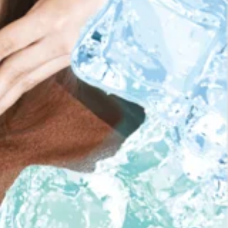
金) のご予約状況のお知らせです！明日は10：00～11：20、
います！ペアでご案内出来るお時間もございますので、是非お気
予約いただく際には変動が起きている場合もございますので、
…」「ふくらはぎがパンパンで歩くのがつらい」というお声を
仕事・デスクワークによる血行不良も、足の疲れを感じやすく
・夕方になると足が重だるい・歩くと疲れやすい・足先が冷え
木) のご予約状況のお知らせです！明日は11：00～19：00や
体全体のバランスを確認しながら、脚・ふくらはぎのお疲れも
いませ！お電話もお待ちしております！※当ブログ投稿時の予約
るお時間がございます！お買い物の合間やお仕事帰りにもぜひ
せ。 ご閲覧頂きありがとうございます！東武曳舟駅、京成
か分からない…』という方はぜひ一度、お越しになって、私達ス
9：00や20：10～21：00のお時間帯に空きがございます。ペア
リラク系ボディケア♪マッサージとは違うボディケアで、お身
時の予約状況をもとにして掲載しております。ご予約いただく
トーヨーカドー曳舟店2F
がもう少しという方もいらっしゃるのではないでしょうか？お