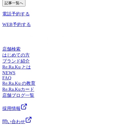
温が高い日が続いてますね！みなさん、熱中症には気を付け
記事一覧へ
泡を頭部につけることで血行促進を促し頭部のスッキリ感が期待
ニューになっています。ボディケアやフットケアといったメイン
電話予約する
んなコースが合っているのか分からない…』という方はぜひ
盤ストレッチ』をとり入れたリラク系ボディケア♪マッサージとは違う
WEB予約する
都墨田区京島 1-2-1 イトーヨーカドー曳舟店2F
店舗検索
はじめての方
ブランド紹介
Re.Ra.Ku とは
NEWS
FAQ
Re.Ra.Ku の教育
Re.Ra.Kuカード
店舗ブログ一覧
採用情報
問い合わせ