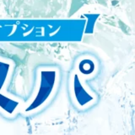
水) のご予約状況のお知らせです！明日は12：00～13：40、
Re.Ra.Kuでボディケアはいかがでしょうか？只今、夏季
ださいませ！お電話もお待ちしております！※当ブログ投稿時の
感”が期待できる夏のイチオシオプションメニューです！ぜひ
さいませ。みなさん こんにちは！今日は箸の日です！【は
供しております！『どんなコースが合っているのか分からない…』
日を制定しております。箸を正しく使い、美しい所作を身につけ
骨ストレッチ＆骨盤ストレッチ』をとり入れたリラク系ボディ
を御神火で燃やし、古い箸を焼いて供養する箸供養祭が執り
lt;住所&gt;東京都墨田区京島 1-2-1 イトーヨーカドー曳舟
せの箸（橋）渡し」として、人と人との縁をつなぐ縁起物とさ
火) のご予約状況のお知らせです！明日は12：00～13：
男性用と女性用がセットになった「夫婦箸（めおとばし）」
※当ブログ投稿時の予約状況をもとにして掲載しております。ご予
！『どんなコースが合っているのか分からない…』という方はぜ
イトーヨーカドー曳舟店の中島です。曳舟駅周辺では、新しい飲
骨盤ストレッチ』をとり入れたリラク系ボディケア♪マッサー
今後も街の利便性向上が期待されています。お買い物や食べ歩
東京都墨田区京島 1-2-1 イトーヨーカドー曳舟店2F
歩く時間が長くなると足だけでなく、姿勢を支える肩や腰にも負担
も少なくありません。そんな時は、疲れを我慢せず早めのケア
(月) のご予約状況のお知らせです！1日(土)13：40～17：
入れ、一人ひとりに合わせた施術をご提供しています。お買い物
います。3日(月)12：00～13：30、13：40～18：00、19：
をため込まず、毎日を快適に過ごせる身体づくりを一緒に目指
いませ！お電話もお待ちしております！※当ブログ投稿時の予約
ラク系ボディケア♪マッサージとは違うボディケアで、お身体
ませ。みなさん こんにちは！真夏日で気温が高い日が続いて
ヨーカドー曳舟店2F
、そして首元や太い血管の冷却です。お部屋の涼しい工夫・エ
。・日差しを遮る：遮光カーテンや窓の外のサンシェードで、
(金) のご予約状況のお知らせです！明日は11：30～、13：
を減らします。・体を冷やすグッズ：首元（太い血管がある場
望にも沿いやすいかと思います！ペアでご案内出来るお時間もござ
や塩分入りのタブレットをこまめに口にします。まだまだ夏の
掲載しております。ご予約いただく際には変動が起きている場
の提案・提供しております！『どんなコースが合っているのか分
地震があって驚きましたね…。震度7は人が立っていられない
ます♪『肩甲骨ストレッチ＆骨盤ストレッチ』をとり入れたリ
ち着いて行動できるように、非常事態の正しい知識をしっかり