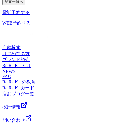
や首が重い…デスクワークが続くと背中まで張ってくる…そ
う！Re.Ra.Kuでは、お疲れに合わせて、コースの提案・提供
記事一覧へ
様：財福の七柱の神々でそれぞれの神様が、それぞれ異なる
ざいます。26日(日)10：00～20：00までのお時間帯に空きが
供しております！『どんなコースが合っているのか分からな
んなお悩みはありませんか？実は、その原因の一つが肩甲骨
しております！『どんなコースが合っているのか分からな
福徳をもたらすとされております。Re.Ra.Kuでは、お疲れに
ございます。27日(月)10：00～、12：00～18：10までのお時
い…』という方はぜひ一度、お越しになって、私達スタッフ
電話予約する
周りの硬さかもしれません。肩甲骨は腕や首、背中などの筋
い…』という方はぜひ一度、お越しになって、私達スタッフ
合わせて、コースの提案・提供しております！『どんなコー
間帯に空きがございます。ペアでご案内出来るお時間もござ
にお聞きください！沢山の方のご来店、お待ちしております
肉と繋がっているため、動きが悪くなると肩が前に入りやす
にお聞きください！沢山の方のご来店、お待ちしております
スが合っているのか分からない…』という方はぜひ一度、お
いますので是非お気軽にお越しくださいませ！お電話もお待
WEB予約する
♪ 『肩甲骨ストレッチ＆骨盤ストレッチ』をとり入れたリラ
くなり、猫背や巻き肩などの姿勢の乱れに繋がることがあり
♪『肩甲骨ストレッチ＆骨盤ストレッチ』をとり入れたリラ
越しになって、私達スタッフにお聞きください！沢山の方の
ちしております！※当ブログ投稿時の予約状況をもとにして
ク系ボディケア♪マッサージとは違うボディケアで、お身体
ます。さらに姿勢が崩れると・肩や首がこりやすい・呼吸が
ク系ボディケア♪マッサージとは違うボディケアで、お身体
ご来店、お待ちしております♪『肩甲骨ストレッチ＆骨盤ス
掲載しております。ご予約いただく際には変動が起きている
リフレッシュ♪ Re.Ra.Ku イトーヨーカドー曳舟店〈営業時間
浅く感じる・背中や腰にも負担を感じるなど、全身へ影響が
リフレッシュ♪Re.Ra.Ku イトーヨーカドー曳舟店〈営業時間
トレッチ』をとり入れたリラク系ボディケア♪マッサージと
場合もございますので、予めご了承くださいませ。みなさ
&gt;10時～21時&lt;住所&gt;東京都墨田区京島 1-2-1 イト
広がることもあります。肩甲骨をしっかりほぐし、動かしや
&gt;10時～21時&lt;住所&gt;東京都墨田区京島 1-2-1 イト
は違うボディケアで、お身体リフレッシュ♪Re.Ra.Ku イトー
ん こんにちは！イトーヨーカドー曳舟店の中島です！最近
ーヨーカドー曳舟店2Fブログ画像
店舗検索
すい状態を目指すことで、姿勢が整いやすくなり、体の動き
ーヨーカドー曳舟店2F
ヨーカドー曳舟店〈営業時間&gt;10時～21時&lt;住所&gt;東京
は暑い日が続いてますね。この暑さだとクーラーがかなり活
はじめての方
もスムーズに感じられる方が多くいらっしゃいます。姿勢が
都墨田区京島 1-2-1 イトーヨーカドー曳舟店2F
躍してるかと思います。しかし、冷房でのお身体の冷えもお
ブランド紹介
気になる、肩がガチガチという方は是非一度お試しくださ
疲れに繋がりますので、注意が必要です。特に冷たい空気は
Re.Ra.Ku とは
い！皆様のご来店、心よりお待ちしております。『肩甲骨ス
温かい空気に比べて重たいので、下に溜まりやすくなってい
NEWS
トレッチ＆骨盤ストレッチ』をとり入れたリラク系ボディケ
FAQ
ます。その為足から冷え、脚のだる重さやむくみに繋がりや
ア♪マッサージとは違うボディケアで、お身体リフレッシュ
Re.Ra.Ku の教育
すいので、ひざ掛けをかけたりなどして対策しましょう！足
♪ Re.Ra.Ku イトーヨーカドー曳舟店〈営業時間&gt;10時～21
Re.Ra.Kuカード
がだる重い時はオイルフットケアとボディケアのセットコー
時&lt;住所&gt;東京都墨田区京島 1-2-1 イトーヨーカドー
店舗ブログ一覧
スが凄くオススメです！フットケアでお足元からしっかり流
曳舟店2F
していき、ボディケアで全身の巡りを促していきます！是非
一度お試しください。沢山の方のご来店、お待ちしておりま
採用情報
す♪ 『肩甲骨ストレッチ＆骨盤ストレッチ』をとり入れたリ
ラク系ボディケア♪マッサージとは違うボディケアで、お身
問い合わせ
体リフレッシュ♪ Re.Ra.Ku イトーヨーカドー曳舟店〈営業時