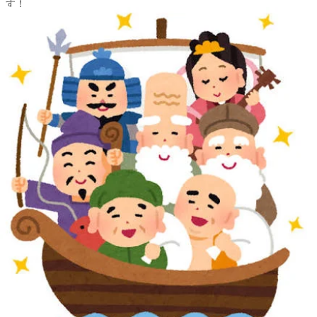
す！
『どんなコースが合っているのか分からない…』という方は
ぜひ一度、お越しになって、私達スタッフにお聞きください！
沢山の方のご来店、お待ちしております♪
『肩甲骨ストレッチ＆骨盤ストレッチ』をとり入れたリラク系ボデ
ィケア♪
マッサージとは違うボディケアで、お身体リフレッシュ♪
Re.Ra.Ku イトーヨーカドー曳舟店
〈営業時間>
10時～21時
<住所>
東京都墨田区京島 1-2-1 イトーヨーカドー曳舟店2F