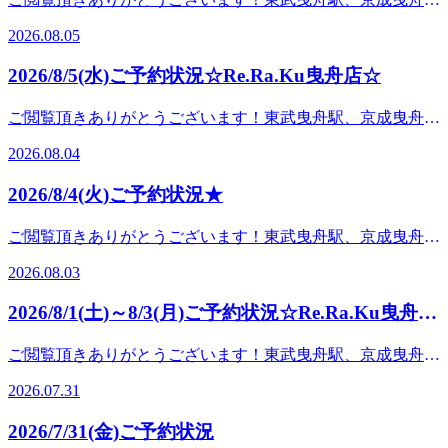
で、是非お気軽にお越しくださいませ！お電話もお待ちして
十四節気のひとつで、定気法にて太陽黄経が135度のときと
からすぐ、Re.Ra.Ku イトーヨーカドー曳舟店です♪明日、8
おります！※当ブログ投稿時の予約状況をもとにして掲載し
2026.08.05
定義されており、2026(令和8)年は8月7日に該当します。立
月6日(木) のご予約状況のお知らせです！明日は11：00～
ております。ご予約いただく際には変動が起きている場合も
秋を過ぎた頃からちょっとひんやりとした秋風が吹きはじ
19：00や20：10～21：00のお時間帯に空きがございます。ペ
ございますので、予めご了承くださいませ。みなさん こん
2026/8/5(水)ご予約状況☆Re.Ra.Ku曳舟店☆
め、秋の気配が感じられることから「秋の気配が立つ日」と
アでご案内出来るお時間もございますので是非お気軽にお越
にちは！スタッフの中島です！最近、お客様から「夜中に足
いう意味でその名が付いております。一般的に立秋を過ぎて
しくださいませ！お電話もお待ちしております！※当ブログ
がつることが増えた…」「ふくらはぎがパンパンで歩くのが
ご閲覧頂きありがとうございます！東武曳舟駅、京成曳舟駅
も続く暑さを残暑と呼ぶ習わしがありますが、近年では全国
投稿時の予約状況をもとにして掲載しております。ご予約い
つらい」というお声をいただくことがあります。夏は汗をか
からすぐ、Re.Ra.Ku イトーヨーカドー曳舟店です♪明日、8
的に残暑期間中が最も暑い時季となる傾向があります。
ただく際には変動が起きている場合もございますので、予め
2026.08.04
きやすく、水分やミネラル不足になりやすい季節です。ま
月5日(水) のご予約状況のお知らせです！明日は12：00～
Re.Ra.Kuでは、お疲れに合わせて、コースの提案・提供して
ご了承くださいませ。 ご閲覧頂きありがとうございます！
た、冷房による冷えや立ち仕事・デスクワークによる血行不
13：40、16：20～19：20までのお時間帯に空きがございま
おります！『どんなコースが合っているのか分からない…』
東武曳舟駅、京成曳舟駅からすぐ、Re.Ra.Ku イトーヨーカ
2026/8/4(火)ご予約状況★
良も、足の疲れを感じやすくなる原因の一つと考えられてい
す。ペアでご案内出来るお時間もございますので是非お気軽
という方はぜひ一度、お越しになって、私達スタッフにお聞
ドー曳舟店です♪明日、8月6日(木) のご予約状況のお知らせ
ます。こんな症状はありませんか？・夜中に足がつることが
にお越しくださいませ！お電話もお待ちしております！※当
きください！沢山の方のご来店、お待ちしております♪『肩
です！明日は11：00～19：00や20：10～21：00のお時間帯に
ご閲覧頂きありがとうございます！東武曳舟駅、京成曳舟駅
ある・ふくらはぎが張りやすい・夕方になると足が重だる
ブログ投稿時の予約状況をもとにして掲載しております。ご
甲骨ストレッチ＆骨盤ストレッチ』をとり入れたリラク系ボ
空きがございます。ペアでご案内出来るお時間もございます
からすぐ、Re.Ra.Ku イトーヨーカドー曳舟店です♪明日、8
い・歩くと疲れやすい・足先が冷えやすい足のお疲れをその
予約いただく際には変動が起きている場合もございますの
ディケア♪マッサージとは違うボディケアで、お身体リフレ
2026.08.03
ので是非お気軽にお越しくださいませ！お電話もお待ちして
月4日(火) のご予約状況のお知らせです！明日は12：00～
ままにすると、歩き方や姿勢にも影響し、腰や肩に負担がか
で、予めご了承くださいませ。みなさん こんにちは！今日
ッシュ♪Re.Ra.Ku イトーヨーカドー曳舟店〈営業時間&gt;10
おります！※当ブログ投稿時の予約状況をもとにして掲載し
13：3015：00～19：30のお時間帯に空きがございます。是非
かることもあります。当店では、お身体全体のバランスを確
は箸の日です！【は(8)し(4)「箸」】の語呂合わせにちなん
時～21時&lt;住所&gt;東京都墨田区京島 1-2-1 イトーヨー
2026/8/1(土)～8/3(月)ご予約状況☆Re.Ra.Ku曳舟店
ております。ご予約いただく際には変動が起きている場合も
お気軽にお越しくださいませ！お電話もお待ちしておりま
認しながら、脚・ふくらはぎのお疲れもしっかりケアいたし
で、箸などの製造・卸・販売を行っている株式会社藤本商會
カドー曳舟店2F
ございますので、予めご了承くださいませ。 みなさん こ
☆
す！※当ブログ投稿時の予約状況をもとにして掲載しており
ます。「最近足が疲れやすいな」と感じたら、お気軽にご相
本店が8月4日に記念日を制定しております。箸を正しく使
ご閲覧頂きありがとうございます！東武曳舟駅、京成曳舟駅
んにちは！8月に入り、お盆休みがもう少しという方もいら
ます。ご予約いただく際には変動が起きている場合もござい
談ください！本日・明日はまだご案内できるお時間がござい
い、美しい所作を身につけることが提唱されております。余
からすぐ、Re.Ra.Ku イトーヨーカドー曳舟店です♪8月1日
っしゃるのではないでしょうか？お盆休みに帰省されたり旅
ますので、予めご了承くださいませ。みなさん こんにち
ます！お買い物の合間やお仕事帰りにもぜひご利用くださ
2026.07.31
談：箸の日に合わせて東京都千代田区永田町にある日枝神社
(土)～3日(月) のご予約状況のお知らせです！1日(土)13：40
行に行かれる予定がある方は、その前後に！お仕事の方は日
は！Re.Ra.Kuイトーヨーカドー曳舟店の中島です。曳舟駅周
い。Re.Ra.Kuでは、お疲れに合わせて、コースの提案・提供
では神前に長さ1mの大きな箸を御神火で燃やし、古い箸を
～17：00、17：30～21：00までのお時間帯に空きがございま
頃から頑張っている自身のメンテナンスに！Re.Ra.Kuでボデ
辺では、新しい飲食店のオープンや駅周辺の整備が進み、以
しております！『どんなコースが合っているのか分からな
2026/7/31(金)ご予約状況
焼いて供養する箸供養祭が執り行われております。また、箸
す。2日(日)12：10～13：20、12：50～21：00までのお時間
ィケアはいかがでしょうか？只今、夏季限定の爽快ヘッドス
前より街歩きを楽しむ方が増えています。駅前にも新しい店
い…』という方はぜひ一度、お越しになって、私達スタッフ