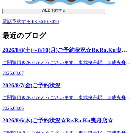
WEB予約する
電話予約する
03-3610-3050
最近のブログ
2026/8/8(土)～8/10(月)ご予約状況☆Re.Ra.Ku曳舟
店☆
ご閲覧頂きありがとうございます！東武曳舟駅、京成曳舟駅
からすぐ、Re.Ra.Ku イトーヨーカドー曳舟店です♪8月8日
2026.08.07
(土)～10日(月) のご予約状況のお知らせです！8日(土)11：00
～14：00、15：50～21：00までのお時間帯に空きがございま
2026/8/7(金)ご予約状況
す。9日(日)10：00～21：00までのお時間帯に空きがござい
ます。10日(月)12：00～14：00までのお時間帯に空きがござ
ご閲覧頂きありがとうございます！東武曳舟駅、京成曳舟駅
います。ペアでご案内出来るお時間もございますので是非お
からすぐ、Re.Ra.Ku イトーヨーカドー曳舟店です♪明日、8
気軽にお越しくださいませ！お電話もお待ちしております！
2026.08.06
月7日(金) のご予約状況のお知らせです！明日は10：00～
※当ブログ投稿時の予約状況をもとにして掲載しておりま
11：20、11：00～20：00のお時間帯に空きがございます。ま
す。ご予約いただく際には変動が起きている場合もございま
2026/8/6(木)ご予約状況☆Re.Ra.Ku曳舟店☆
だご案内可能時間が多いので、お客様のご希望にも沿いやす
すので、予めご了承くださいませ。みなさん こんにちは！
いかと思います！ペアでご案内出来るお時間もございますの
今日は、立秋【2026年】「立秋」は季節の変わり目を表す二
ご閲覧頂きありがとうございます！東武曳舟駅、京成曳舟駅