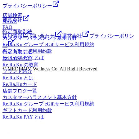
間&gt;10時～21時&lt;住所&gt;東京都墨田区京島 1-2-1 イ
プライバシーポリシー
トーヨーカドー曳舟店2F
店舗検索
運営会社
NEWS
FAQ
特定商取引法
採用情報
問い合わせ
運営会社
プライバシーポリシ
カスタマーハラスメント基本方針
Re.Ra.Ku グループ eGiftサービス利用規約
ー
ギフトカード利用約款
特定商取引法
Re.Ra.Ku PAY とは
はじめての方
Re.Ra.Ku の教育
© MEDIROM Wellness Co. All Right Reserved.
ブランド紹介
Re.Ra.Ku とは
Re.Ra.Kuカード
店舗ブログ一覧
カスタマーハラスメント基本方針
Re.Ra.Ku グループ eGiftサービス利用規約
ギフトカード利用約款
Re.Ra.Ku PAY とは