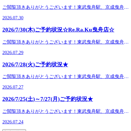
はかつて人と神様の関係をつなぐ役割を果たしていたこと
帯に空きがございます。3日(月)12：00～13：30、13：40～
パキャンペーンも開催中です！冷たい炭酸泡のスプレー
舗が続々と登場し、今後も街の利便性向上が期待されていま
にお聞きください！沢山の方のご来店、お待ちしております
ご閲覧頂きありがとうございます！東武曳舟駅、京成曳舟駅
と、「はし」の語呂合わせから「幸せの箸（橋）渡し」とし
18：00、19：00～21：00までのお時間帯に空きがございま
の”ひんやり感”と炭酸泡による頭部の”スッキリ感”が期待で
す。お買い物や食べ歩きを楽しんだ後、* 足が重い* ふくら
♪ 『肩甲骨ストレッチ＆骨盤ストレッチ』をとり入れたリラ
からすぐ、Re.Ra.Ku イトーヨーカドー曳舟店です♪明日、7
て、人と人との縁をつなぐ縁起物とされています。また、2
す。ペアでご案内出来るお時間もございますので是非お気軽
きる夏のイチオシオプションメニューです！ぜひボディケア
2026.07.30
はぎがパンパン* 肩や首がこる* 腰が疲れたと感じたことは
ク系ボディケア♪マッサージとは違うボディケアで、お身体
月31日(金) のご予約状況のお知らせです！明日は11：30～、
本揃っていないと意味がないことから、お互いに支え合って
にお越しくださいませ！お電話もお待ちしております！※当
またはフットケアとセットで体験してみてください
ありませんか？実は、歩く時間が長くなると足だけでなく、
リフレッシュ♪ Re.Ra.Ku イトーヨーカドー曳舟店〈営業時間
13：00～、14：30～、17：00～、19：00～のお時間帯に空き
歩む夫婦の理想の姿にも例えられます。男性用と女性用がセ
ブログ投稿時の予約状況をもとにして掲載しております。ご
♪ Re.Ra.Kuでは、お疲れに合わせて、コースの提案・提供し
2026/7/30(木)ご予約状況☆Re.Ra.Ku曳舟店☆
姿勢を支える肩や腰にも負担がかかります。特に暑い季節は
&gt;10時～21時&lt;住所&gt;東京都墨田区京島 1-2-1 イト
がございます。まだご案内可能時間が多いので、お客様のご
ットになった「夫婦箸（めおとばし）」は、結婚祝いや結婚
予約いただく際には変動が起きている場合もございますの
ております！『どんなコースが合っているのか分からな
冷房の効いた室内と外気温の差で身体がこわばりやすく、疲
ーヨーカドー曳舟店2F
希望にも沿いやすいかと思います！ペアでご案内出来るお時
記念日の贈り物にも人気です。Re.Ra.Kuでは、お疲れに合わ
で、予めご了承くださいませ。みなさん こんにちは！真夏
い…』という方はぜひ一度、お越しになって、私達スタッフ
ご閲覧頂きありがとうございます！東武曳舟駅、京成曳舟駅
れを翌日に持ち越してしまう方も少なくありません。そんな
間もございますので、是非お気軽にお越しくださいませ！お
せて、コースの提案・提供しております！『どんなコースが
日で気温が高い日が続いてますね…。皆さんは暑さ対策はば
にお聞きください！沢山の方のご来店、お待ちしております
からすぐ、Re.Ra.Ku イトーヨーカドー曳舟店です♪明日、7
時は、疲れを我慢せず早めのケアがおすすめです。Re.Ra.Ku
電話もお待ちしております！※当ブログ投稿時の予約状況を
合っているのか分からない…』という方はぜひ一度、お越し
2026.07.29
っちりですか？？暑さ対策の基本は、こまめな水分・塩分補
♪『肩甲骨ストレッチ＆骨盤ストレッチ』をとり入れたリラ
月30日(木) のご予約状況のお知らせです！明日は12：00～
イトーヨーカドー曳舟店では、お身体の状態に合わせて筋肉
もとにして掲載しております。ご予約いただく際には変動が
になって、私達スタッフにお聞きください！沢山の方のご来
給、エアコンと扇風機の活用、そして首元や太い血管の冷却
ク系ボディケア♪マッサージとは違うボディケアで、お身体
15：30、16：10～21：00までのお時間帯に空きがございま
をほぐしながらストレッチを取り入れ、一人ひとりに合わせ
起きている場合もございますので、予めご了承くださいま
店、お待ちしております♪『肩甲骨ストレッチ＆骨盤ストレ
2026/7/28(火)ご予約状況★
です。お部屋の涼しい工夫・エアコンと扇風機：エアコンの
リフレッシュ♪ Re.Ra.Ku イトーヨーカドー曳舟店〈営業時間
す。ペアでご案内出来るお時間もございますので是非お気軽
た施術をご提供しています。お買い物帰りやお仕事帰りにも
せ。みなさん こんにちは！スタッフの鈴木です！先日は熊
ッチ』をとり入れたリラク系ボディケア♪マッサージとは違
温度を下げるより、風量を強くするかサーキュレーターを併
&gt;10時～21時&lt;住所&gt;東京都墨田区京島 1-2-1 イト
にお越しくださいませ！お電話もお待ちしております！※当
立ち寄りやすい立地なので、「少し疲れたな」というタイミ
本県を中心とした地震があって驚きましたね…。震度7は人
うボディケアで、お身体リフレッシュ♪Re.Ra.Ku イトーヨー
ご閲覧頂きありがとうございます！東武曳舟駅、京成曳舟駅
用して空気を動かすと効率的です。・日差しを遮る：遮光カ
ーヨーカドー曳舟店2F
ブログ投稿時の予約状況をもとにして掲載しております。ご
ングでもお気軽にご利用ください。疲れをため込まず、毎日
が立っていられないほどの大きな揺れで、ほぼ身動きが取れ
カドー曳舟店〈営業時間&gt;10時～21時&lt;住所&gt;東京都墨
からすぐ、Re.Ra.Ku イトーヨーカドー曳舟店です♪明日、7
ーテンや窓の外のサンシェードで、直射日光が部屋に入るの
予約いただく際には変動が起きている場合もございますの
を快適に過ごせる身体づくりを一緒に目指しましょう。皆さ
2026.07.27
ないと聞いております。私がいるこの店舗も商業施設の中で
田区京島 1-2-1 イトーヨーカドー曳舟店2F
月2日(火) のご予約状況のお知らせです！明日は13：00～
を防ぎます。外出時の対策・日傘を使う：遮熱性の高い日傘
で、予めご了承くださいませ。みなさん こんにちは！今日
まのご来店をスタッフ一同お待ちしております。 『肩甲骨
すが油断せず、常に落ち着いて行動できるように、非常事態
18：3018：30～21：00のお時間帯に空きがございます。是非
を活用して、体にあたる直射日光と熱を減らします。・体を
は七福神の日です！七福神せんべいの製造・販売を行ってい
ストレッチ＆骨盤ストレッチ』をとり入れたリラク系ボディ
2026/7/25(土)～7/27(月)ご予約状況★
の正しい知識をしっかり身に付けておきたいなと改めて考え
お気軽にお越しくださいませ！お電話もお待ちしておりま
冷やすグッズ：首元（太い血管がある場所）を冷やすネック
る株式会社幸煎餅が【しち(7)ふ(2)く(9)「七福」】の語呂合
ケア♪マッサージとは違うボディケアで、お身体リフレッシ
させられました。今回の震災に関して寄付ができる口座も開
す！※当ブログ投稿時の予約状況をもとにして掲載しており
クーラーや保冷剤、ハンディファンを使います。・水分・塩
わせにちなんで7月29日に記念日を制定しております。七福
ュ♪ Re.Ra.Ku イトーヨーカドー曳舟店〈営業時間&gt;10時～
ご閲覧頂きありがとうございます！東武曳舟駅、京成曳舟駅
設されたようなので、少しでも応援出来たらなと思います。
ます。ご予約いただく際には変動が起きている場合もござい
分補給：喉が渇く前に、スポーツドリンクや塩分入りのタブ
神は・恵比寿様：商売繁盛、五穀豊穣・大黒天様：食物、財
21時&lt;住所&gt;東京都墨田区京島 1-2-1 イトーヨーカド
からすぐ、Re.Ra.Ku イトーヨーカドー曳舟店です♪7月25日
日々の当たり前が、当たり前にあることって、本当に有難い
ますので、予めご了承くださいませ。みなさん こんにち
レットをこまめに口にします。まだまだ夏の猛暑は続くので
2026.07.24
福、五穀豊穣・毘沙門天様：福徳増進・弁財天様：音楽、弁
ー曳舟店2F
(土)～27日(月) のご予約状況のお知らせです！25日(土)10：
事ですね。今日もお客様の健康のために頑張りま
は！Re.Ra.Kuイトーヨーカドー曳舟店の中島です。最近、肩
暑さ対策はしっかりとして体調を崩さないようにしましょ
才、知恵・福禄寿様：長寿、福禄・寿老人様：長寿・布袋
00～、11：00～、12：00～、18：50～のお時間帯に空きがご
す！ Re.Ra.Kuでは、お疲れに合わせて、コースの提案・提