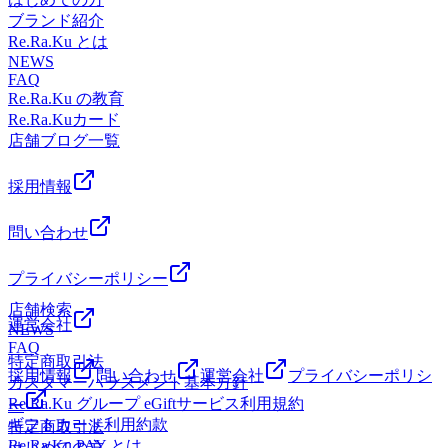
たへ。当サロンの施術で、頭の先から足元まで、溜まった疲
ブランド紹介
れを心地よく解きほぐします。海の日の今日、ご自身へ「特
Re.Ra.Ku とは
別な休息」をプレゼントしてみませんか？皆さまのご来店
NEWS
FAQ
を、心よりお待ちしております。本日7/20(月)の空き状況の
Re.Ra.Ku の教育
お知らせ*13:00～16:00 〇(空きあり)*16:30～21:00 〇(空きあ
Re.Ra.Kuカード
り)※ペアの最終受付は18:50まで→30分であれば19:20までと
店舗ブログ一覧
なります。※最新状況は変動する場合がございます。【オス
スメコース】ボデイケア60分→うつ伏せ以外に横向き・仰向
けで全身をほぐしたり伸ばしたりすることが出来ます♪フッ
採用情報
トケア40分→オイルを使ってふくらはぎ～足裏を流してスッ
キリ♪セット(ボデイケア+フットケア)100分【ご予約方
問い合わせ
法】・WEB予約・電話予約・店頭予約
プライバシーポリシー
店舗検索
運営会社
NEWS
FAQ
特定商取引法
採用情報
問い合わせ
運営会社
プライバシーポリシ
カスタマーハラスメント基本方針
Re.Ra.Ku グループ eGiftサービス利用規約
ー
ギフトカード利用約款
特定商取引法
Re.Ra.Ku PAY とは
はじめての方