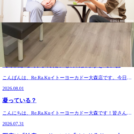
カドー大森店
最近、「どこに行ってもすぐ戻ってしまう」「強いだけで疲
れてしまう」 そんなお声をよくいただきます。 当店では、
2026.08.05
そういったお悩みに対して “その場しのぎではないケア”を
大切にしています。 ◆肩甲骨を中心に全身をケア◆ 身体の
【今すぐご案内可】本日も元気に営業しておりま
不調は一箇所だけでなく、つながりがあります。特に肩甲骨
す！【イトーヨーカドー大森店】
まわりは、首・肩・背中・腕と深く関係する重要なポイン
こんにちは、Re.Ra.Kuイトーヨーカドー大森店です。 ヨー
ト。当店では肩甲骨を中心に全身をバランスよくほぐしてい
カドー2階フロア一部改装中の為、店舗の前はスペースが出
きます。 ◆横向きで行う肩甲骨ストレッチ◆当店の特徴の
2026.08.04
来ていますが、Re.Ra.Kuは元気に営業中です！お仕事されて
一つが「横向き」で行う肩甲骨ストレッチです。 うつ伏せ
いる方も夏休みを取られている方も増えてきましたね！お休
では動かしにくい筋肉にもアプローチできるため、より可動
【今日から8月!】冷たいものの摂りすぎで、お背
みの期間にお身体のメンテナンスいかがでしょうか？普段気
域が広がりやすく、スッキリ感を実感していただけま
中・お腰がガチガチになっていませんか?
が付かない身体のお疲れをケアしませんか？ボディ、フッ
す。 ◆お身体を一緒に管理するサポート◆その日だけ楽に
こんばんは、Re.Ra.Kuイトーヨーカドー大森店です。今日か
ト、ヘッド、ハンド…組み合わせ自由のカスタムコースもご
なるのではなく、 日常生活がより過ごしやすくなるよう
らいよいよ8月がスタートしましたね！夏本番の青空が広が
ざいます＼(^o^)／ 1人で初めて来店するのは不安…という方
2026.08.01
に。 お身体の状態を一緒に確認しながら、継続的なケアを
っていますが、皆様いかがお過ごしでしょうか？これだけ暑
もペア予約もできるのでご安心ください！土日は事前予約オ
サポートさせていただきます。 ◆心地よい圧での施術◆当
いと、ついつい手が伸びてしまうのが「冷たい飲み物」や
ススメですが、平日は当日予約も取りやすいです！是非今週
凝っている？
店では“痛い＝効く”とは考えていません。リラックスしなが
「アイス」ですよね。水分補給はとても大切ですが、実はこ
もお待ちしております！
ら受けていただける、 心地よい圧でじんわりとほぐしてい
んなサインが出ていませんか？＊なんとなく食欲が出ない＊
こんにちは、Re.Ra.Kuイトーヨーカドー大森です！皆さんが
きます。施術後には、「呼吸がしやすくなった」「身体が軽
朝起きたときから体がだる重い＊なぜか最近、背中や腰がい
よく言う「コリ」とは、いったいどういったものなのでしょ
く感じる」そんな変化を感じていただけるはずです。 人気
つもより張るそれ、実は冷たいものの摂りすぎによる「内臓
2026.07.31
うか？ 肩こりや腰痛などの「コリ」は、筋肉の血流が悪く
コースのご紹介初めての方や迷われている方には、ボディケ
の冷え（胃腸疲れ）」が原因かもしれません！お腹の中が冷
なることで起こります。■ コリの主な原因✔ 同じ姿勢長時間
ア＋肩くびストレッチのセットコースがおすすめです。肩甲