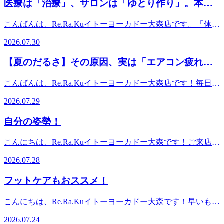
えて胃腸の働きが弱まると、その裏側にある背中や腰の筋肉
医療は「治療」、サロンは「ゆとり作り」。本当
動かないことで筋肉が固まり、血流が低下します。✔ 姿勢
骨まわりをしっかり動かしながら、全身をバランスよく整え
までギュッと硬くなってしまうんです。そんな夏の胃腸疲
の健康の基準とは
の崩れ猫背やストレートネックにより、一部の筋肉に負担が
ていくため、当店の特徴を一番体感していただける内容とな
れ・お身体の重だるさには、当店の［リラク系ボディケアと
こんばんは、Re.Ra.Kuイトーヨーカドー大森店です。「体が
集中します。✔ 冷え・運動不足血行が悪くなり、コリが溜
っています。 ぜひ一度、当店の施術を体感してみてくださ
お腹ケア］がおすすめです！うつ伏せで背中や腰の緊張を優
重だるいけれど、病院の検査は異常なし……」そんな経験は
まりやすくなります。✔ 目の疲れ・ストレス無意識の緊張
い。■ 店舗情報住所：東京都大田区大森北2-13-1 イトーヨ
2026.07.30
しく、じっくりとほぐしていくことで、全身の血流が良くな
ありませんか？大森で忙しく過ごす方ほど「病気じゃないか
で筋肉がゆるみにくくなります。■ だからこそ大事なことコ
ーカドー大森2F営業時間：10:00～21:00（最終受付20:20）
り、内臓の働きも活発になります。施術後はお腹の奥からじ
ら」と、自分のケアを後回しにしがちです。でも「異常な
リは一箇所だけでなく、全身のバランスの崩れから起こるこ
TEL：03-6423-1636■ ご予約・詳細公式HP：
【夏のだるさ】その原因、実は「エアコン疲れ」
んわり温まるのを感じていただけます♪さらに、手のツボを
し」だからといって、無理を続けていませんか？実は、「元
とがほとんどです。Re.Ra.Kuではお疲れの部位のみだけでな
https://reraku.jp/studio/iyomori/booking■ SNSで最新情報チェッ
刺激する［ハンドケア］オプションを組み合わせると、自律
かもしれません!
気」と「健康」は違います。元気： 気力や責任感で、なん
く、全身ほぐすのが特徴です！ 「なんとなく不調が続
クInstagram：https://www.instagram.com/reraku_iyomori/X（旧
こんばんは、Re.Ra.Kuイトーヨーカドー大森店です！毎日う
神経が整ってリラックス効果がさらに高まります！8月最初
とか動けている状態健康： 心と体に「ゆとり」があり、寝
く…」という方は、ぜひ一度お身体を整えてみてください
Twitter）：https://x.com/reraku_omoriLINE公式アカウント：お
だるような暑さが続いていますね。。。涼しい室内に入ると
の週末。冷たいもので疲れたお身体を、一度スッキリとリセ
れば疲れが取れる状態医療が「病気を治す（マイナスをゼロ
2026.07.29
😊
得な情報や空き状況を配信中
ホッとしますが。。。最近、こんなお悩みはありませんか？
ットしませんか？本日8/1(土)の空き状況のお知らせ*13:50～
にする）」場所なら、サロンは「病気になる前に、心身のゆ
＊体がずっとだる重い＊手足がヒエヒエになっている＊肩こ
16:50 〇(空きあり)*17:50～21:00 〇(空きあり)【オススメコー
とりを取り戻す（ゼロをプラスにする）」場所です。毎日を
自分の姿勢！
りや頭痛がひどくなったそれ、冷たい風に当たり続けたこと
ス】ボデイケア60分→うつ伏せ以外に横向き・仰向けで全身
ただギリギリで乗り切るのではなく、朝すっきり起きられ
による「エアコン疲れ（冷え）」のサインです！外の猛暑と
をほぐしたり伸ばしたりすることが出来ます♪フットケア40
て、深い呼吸ができること。それこそが本当の健康だと私た
こんにちは、Re.Ra.Kuイトーヨーカドー大森です！ご来店さ
室内の冷気のギャップで、自律神経は大パニック。血行が悪
分→オイルを使ってふくらはぎ～足裏を流してスッキリ♪セ
ちは考えています。「異常なしと言われたけれど、しんどい
れる方の中に姿勢で悩まれている方がたくさんいま
くなり、自覚がなくても体はカチコチに緊張しています。そ
ット(ボデイケア+フットケア)100分【ご予約方法】・WEB予
2026.07.28
もんはしんどい！」そう感じたときは、頑張っている体が
す。 「正しい姿勢」って、胸を張ることだと思っていませ
んなエアコン疲れには、【リラク系ボディケア】がオスス
約・電話予約・店頭予約
SOSを出している証拠です。その重だるさ、一度お店に置い
んか？実は大切なのは,“無理なく疲れにくい姿勢”です！良
メ！！タオルの上からしっかりと筋肉を捉え、深部までじっ
フットケアもおススメ！
ていきませんか？皆様が毎日を笑顔で過ごせるよう、心を込
い姿勢を作るコツは、1.軽くあごを引く2.肩の力を抜く3.お
くりとほぐしていきます。血流を促すことで、エアコンで冷
めてケアさせていただきます♪本日7/30(水)の空き状況のお知
へそを少し引き上げるイメージ4.深呼吸するこれだけでもか
え切ったお身体が内側からじんわりと温まっていきますよ♪
こんにちは、Re.Ra.Kuイトーヨーカドー大森です！早いもの
らせ*13:50～17:00 〇(空きあり)【オススメコース】ボデイケ
なり変わります。デスクワークやスマホ時間が長い方は、気
さらに冷えやだるさが気になる方には、［オイルフットケア
で7月もあと１週間…８月は旅行や帰省やイベントに行った
ア60分→うつ伏せ以外に横向き・仰向けで全身をほぐしたり
づかないうちに姿勢が崩れやすいので要注意⚠️また、身体が
2026.07.24
/ ハンドケア］を組み合わせるのもイチオシです！末端を直
りとお出掛けも増えると思います！ボディケアだけでなくフ
伸ばしたりすることが出来ます♪フットケア40分→オイルを