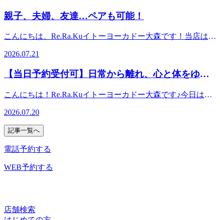
硬くなっていると自分で良い姿勢を保つのが難しくなるの
接ケアすることで、血行促進＆リラックス効果がさらにアッ
ットケアもオススメです!(^^)! 仰向けの体勢でアロマオイル
使ってふくらはぎ～足裏を流してスッキリ♪セット(ボデイケ
親子、夫婦、友達…ペアも可能！
で、＊肩甲骨まわり＊お尻＊太もも裏をほぐすのもおすすめ
プします！「冷房で体が冷え切っちゃったな…」と感じた
を使用して足裏やふくらはぎをケアしていきます！もみほぐ
ア+フットケア)100分【ご予約方法】・WEB予約・電話予
です！ 定期的にボディケアやストレッチでお身体をほぐし
ら、ぜひ試してみてくださいね本日7/29(火)の空き状況のお
しが得意ではない…という方も、フットケアで血流の流れを
約・店頭予約
こんにちは、Re.Ra.Kuイトーヨーカドー大森です！当店はベ
て、リフレッシュする時間を作るのもおすすめです！お疲れ
知らせ*12:30～16:00 〇(空きあり)*17:40～20:00 〇(空きあり)
促し、全身をリラックスさせませんか？実際にフットケアの
ッドが横並びになっているので、ペアでご希望の方もご安心
を感じた際は、ぜひお気軽にご相談ください♪
【オススメコース】ボデイケア60分→うつ伏せ以外に横向
みで肩や上半身が楽になったという声もたくさんあります。
2026.07.21
してご利用できます！定期的にご夫婦やお友達通しでご来店
き・仰向けで全身をほぐしたり伸ばしたりすることが出来ま
ボディケアにはない気持ち良さを感じてみてください！
されている方もたくさんいます！コースは別々でもトータル
す♪フットケア40分→オイルを使ってふくらはぎ～足裏を流
【当日予約受付可】日常から離れ、心と体をゆる
のお時間を合わせる事も可能ですのでご相談ください！隣の
してスッキリ♪セット(ボデイケア+フットケア)100分【ご予
める時間に
ベッドでセラピストも混ざってお話しして盛り上がる事もあ
約方法】・WEB予約・電話予約・店頭予約
こんにちは！Re.Ra.Kuイトーヨーカドー大森です♪今日は
りますし、ゆっくり過ごしたい方はお休みになっている方も
「海の日」ですね。海のように広々とした空間や、穏やかな
います!(^^)! ネット予約の際は場合によって同じ時間に取る
2026.07.20
波の景色を思い浮かべるだけで、不思議と心がすっと軽くな
事が難しい時があるので、お電話でご相談ください！今週は
ることはありませんか？日々の忙しさや暑さで、気がつかな
凄く暑いので爽快ヘッドスパも是非お試しください！
記事一覧へ
いうちに体や心には緊張が溜まっているものです。たまには
日常のタスクから離れて、自分自身を労わる時間を作ってみ
電話予約する
ませんか？当サロンでは、皆さまが心からリラックスできる
よう、心地よい空間をご用意してお待ちしております。＊五
WEB予約する
感を休める：静かな空間で、頭の中の忙しさをリセットす
る。＊緊張をほどく：凝り固まった筋肉を、心地よいリズム
で丁寧にほぐす。＊深い呼吸を取り戻す：体をゆるめること
で、自然と深い呼吸へ導く。自分を労わる「休息の日」にい
店舗検索
つも誰かのために、そしてお仕事のために頑張っているあな
はじめての方