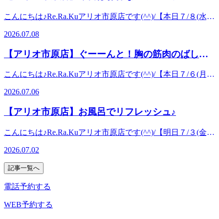
労も蓄積しがちです。このキャンペーンを利用していただ
るようになってきました。冷房の効いた室内に長時間いる
オ市原』下車！！【場所】アリオ市原1F 5番上総大路側南口
２種類からお選びいただけます♪ぜひご家庭でも楽しんでく
きる事がございますのでお気軽にお問い合わせください。来
き、皆様がこの夏を健康に、そして快適に乗り切っていただ
と、下半身が冷えて血行が悪くなり、老廃物や余分な水分が
入口すぐ♪
こんにちは♪Re.Ra.Kuアリオ市原店です(^^)/【本日７/８(水)
ださい(^^) スタッフ一同心よりお待ちしております。 ーー
週には梅雨が明けるかもと言われていますね。最近はジメっ
ければ幸いです(*^^*) 皆様のご来店を心よりお待ちしており
滞りやすくなります。 当店の【オイルフットケア】で血流
のご案内状況】１３：４０～１７：５０までの間でご案内可
ーーーーーーーーーーRe .Ra.Kuアリオ市原店☆千葉・八幡
としていて暑い日が続いていますがお身体の調子はいかがで
ます。ーーーーーーーーーーーーRe .Ra.Kuアリオ市原店☆
2026.07.08
を促してみませんか？ふくらはぎの筋肉は、足元に溜まった
能でございます。【明日７/９(木)のご案内状況】は１０：０
宿・五井・姉ヶ崎エリアの大人気スタジオ☆【アクセス】最
しょうか？ 高い湿度や室内外の激しい温度差が自律神経を
千葉・八幡宿・五井・姉ヶ崎エリアの大人気スタジオ☆【ア
血液や老廃物を心臓へ戻してくれるポンプ作用があり第二の
０～２０：２０までの間でご案内可能でございます。※ホッ
寄駅：JR内房線五井駅からバスで『アリオ市原』下車！！
大きく乱します。これにより、代謝の低下や睡眠不足を引き
クセス】最寄駅：JR内房線五井駅からバスで『アリオ市
【アリオ市原店】ぐーーんと！胸の筋肉のばしま
心臓とも呼ばれています。ふくらはぎが硬くなってしまう
トペッパーでは空いていないお時間でもご案内できる事がご
【場所】アリオ市原1F 5番上総大路側南口入口すぐ♪
起こし、いわゆる「夏バテ」や「熱中症」を引き起こしま
原』下車！！【場所】アリオ市原1F 5番上総大路側南口入口
と、ポンプ機能が低下し、血液や老廃物は足元にたまりやす
しょう♪
ざいますのでお気軽にお問い合わせください。今日はお久し
す。 のどが渇く前にこまめに水分と塩分を補給し、室内は
すぐ♪
こんにちは♪Re.Ra.Kuアリオ市原店です(^^)/【本日７/６(月)
くなり、冷えやむくみ、だるさの原因となってしまいます。
ぶりの快晴ですね♪ これから暑い日が増えて行くようです
エアコンで涼しく保ちつつも羽織るもので体温を調節して、
のご案内状況】１５：００～２０：２０までの間でご案内可
当店のフットケアは保湿クリームやアロマオイルでしっかり
ので水分をしっかり摂ってお過ごしくださいませ。 今日の
2026.07.06
熱中症予防と冷房による冷え・自律神経の乱れの対策をして
能でございます。【明日７/７(火)のご案内状況】は１０：０
足元の筋肉をほぐします！30分コースでは足裏中心、40分コ
アリオ市原は８のつく日で『ハッピーデー』です(*^^*)当店
いきましょう！ リラク系ボディケアで首や肩、背中や腰ま
０～２０：２０までの間でご案内可能でございます。※ホッ
ースでは足裏とふくらはぎ、60分コースになりますとさらに
では自社ポイント2倍のサービスを行っておりますので、ぜ
【アリオ市原店】お風呂でリフレッシュ♪
わりをほぐすことで体の緊張がやわらぎ、呼吸もしやすくな
トペッパーでは空いていないお時間でもご案内できる事がご
膝周りも加えてしっかり流していきます♪ふくらはぎもしっ
ひお疲れを取りにいらしてください♪ そして７月１７日(金)
ります。なんとなく疲れが抜けないな～と感じたらゆっくり
ざいますのでお気軽にお問い合わせください。今年も早いも
かりほぐせる40分コース以上のコースがおすすめです(^^)/夏
までカラダ応援キャンペーンを開催しております★Re.Ra.Ku
こんにちは♪Re.Ra.Kuアリオ市原店です(^^)/【明日７/３(金)
と体をほぐしてみませんか？ スタッフ一同心よりお待ちし
ので半分が過ぎましたね！ 毎日忙しくバタバタしていてふ
限定【爽快ヘッドスパコース９０分】ですとフットケア、ボ
PAYアプリ、Re.Ra.Ku PAYカードへのチャージで金額に応
のご案内状況】１０：００～２０：２０までの間でご案内可
ております(*^^*)ーーーーーーーーーーーーRe .Ra.Kuアリオ
と気が付くと首肩の疲れがヤバイ！！という声をよく耳にし
ディケア、ヘッドスパの組み合わせが楽しめます♪お足元か
2026.07.02
じて１１％～なんと最大４２％増額いたします！！！（期間
能でございます。【明日７/４(土)のご案内状況】は１０：０
市原店☆千葉・八幡宿・五井・姉ヶ崎エリアの大人気スタジ
ます今回は首や肩のお疲れにオススメのストレッチをご紹介
ら整えていきましょう！！スタッフ一同心よりお待ちしてお
中お一人様一回のみとさせていただきます。） ※ご利用期
０～２０：２０までの間でご案内可能でございます。※ホッ
オ☆【アクセス】最寄駅：JR内房線五井駅からバスで『ア
します！今回伸ばしていく部位は「胸」の筋肉です☆首肩な
ります☆ ーーーーーーーーーーーーRe .Ra.Kuアリオ市原店
記事一覧へ
限はチャージ日より150日となります。※チャージ時にキャ
トペッパーでは空いていないお時間でもご案内できる事がご
リオ市原』下車！！【場所】アリオ市原1F 5番上総大路側南
のに胸？と感じた方が多いのではないでしょうか。そこで、
☆千葉・八幡宿・五井・姉ヶ崎エリアの大人気スタジオ
ンペーンコード「lucky2026」の入力が必要となります。
ざいますのでお気軽にお問い合わせください。 暑い日が続
口入口すぐ♪
電話予約する
まずはなぜ胸の筋肉を緩めると良いか説明していきます。肩
☆【アクセス】最寄駅：JR内房線五井駅からバスで『アリ
Re.Ra.Ku PAYでお支払いいただくと１００円ごとに１ポイ
いていますが、皆さん湯舟に浸かっていますか？質の良い睡
こりや首こりを引き起こす主な原因はパソコンやスマートフ
オ市原』下車！！【場所】アリオ市原1F 5番上総大路側南口
ントがつき、１ポイント１円でご利用いただけま
眠を摂るためには、入浴が効果的です！ 暑いとついついシ
WEB予約する
ォン、家事などの前傾姿勢です。この前傾姿勢で縮まってし
入口すぐ♪
す。 Re.Ra.Ku PAYをご利用中の方はもちろん、まだの方は
ャワーで済ませてしまう方も多いかと思いますが湯船に浸か
まう筋肉が「胸の筋肉」なのです。胸の筋肉が縮まった状態