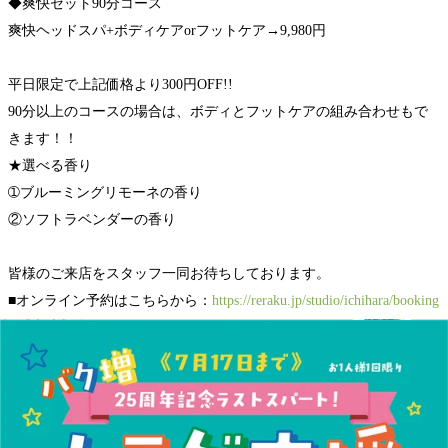
◆爽快セット90分コース
爽快ヘッドスパ+ボディケアorフットケア→9,980円
平日限定で上記価格より300円OFF!!
90分以上のコースの場合は、ボディとフットケアの組み合わせもで
きます！！
★選べる香り
➀ブルーミングリモーネの香り
②ソフトラベンダーの香り
皆様のご来店をスタッフ一同お待ちしております。
■オンライン予約はこちらから：
https://reraku.jp/studio/ichihara/booking
■お電話でのご予約・お問い合わせ：043-637-1830
WEB予約する
電話予約する
0436-37-1830