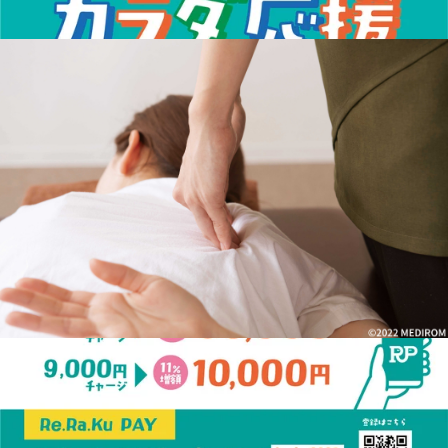
最近のブログ
【アリオ市原店】お尻も疲れていますよ～！
こんにちは♪Re.Ra.Kuアリオ市原店です(^^)/【本日８/７(金)
のご案内状況】１２：００～２０：２０までの間でご案内可
2026.08.07
能でございます。【明日８/８(土)のご案内状況】は１０：０
０～１９：２０までの間でご案内可能でございます。※ホッ
【アリオ市原店】本日＆明日のご案内状況★
トペッパーでは空いていないお時間でもご案内できる事がご
ざいますのでお気軽にお問い合わせください。 お身体をほ
こんにちは♪Re.Ra.Kuアリオ市原店です(^^)/【本日８/３(月)
ぐされている時や腰が辛い時など「あれ！？意外とお尻まわ
のご案内状況】１６：５０～２０：２０までの間でご案内可
りが辛いな～」と感じたことはありませんか？やわらかいイ
2026.08.03
能でございます。【明日８/４(火)のご案内状況】は１０：０
メージのあるお尻ですが実はお尻には沢山の筋肉がついてい
０～２０：２０までの間でご案内可能でございます。※ホッ
ます。お尻は全身を支える筋肉や多くの血管が集まる大事な
【アリオ市原店】お食事も大切です☆
トペッパーでは空いていないお時間でもご案内できる事がご
パーツである一方、コリを自覚しづらい箇所でもあります。
ざいますのでお気軽にお問い合わせください。8月に入り心
長時間座りっぱなしや立ちっぱなし、姿勢の悪さや運動不足
こんにちは♪Re.Ra.Kuアリオ市原店です(^^)/本日７/２９(水)
が折れるくらい暑い日が続いていますが、夏バテなどしてい
などでも硬くなってしまいます(&gt;_&lt;)～～お尻をストレ
は１５：００～２０：２０までの間でご案内可能となってお
ませんか？「ぼんやりしちゃうな～」とにいう時、意外と頭
2026.07.29
ッチをしてみましょう♪～～１．イスの座面に坐骨を突き刺
ります 【明日７/３０(木)のご案内状況】１１：４０～１
に熱がこもっていてビックリするワタシです( ;∀;) 同じく頭
すようなイメージでまっすぐ座り、右足を左のももの上に乗
７：３０までの間でご案内可能でございます。【明後日７/
に熱を感じる方！！(笑)クールで爽やかな気分になれる【爽
【アリオ市原店】★☆サマーチャージキャンペー
せる。２．かけた右足のひざ裏に右ひじをひっかけ、息を吐
３１(金)のご案内状況】は１０：００～１７：３０までの間
快ヘッドスパ】を体感してみませんか？ ひんやり気持ちい
きながら、ゆっくり上体を前方に倒す。お尻の筋肉が伸びて
ン☆★
でご案内可能でございます。※ホットペッパーでは空いてい