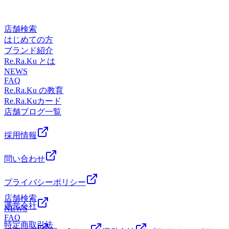
この機会にぜひご利用くださいませ(^^)/スタッフ一同心より
ることで、自律神経を整えたり、疲労回復効果も期待出来ま
が続くことで、巻き肩のような状態が日常生活でも当たり前
お待ちしております。 ーーーーーーーーーーーーRe .Ra.Ku
す。 40℃位で10分～15分程度、ややぬるめの温度でお風呂
になり、結果として首や肩の血管を圧迫し、コリを生み出し
アリオ市原店☆千葉・八幡宿・五井・姉ヶ崎エリアの大人気
に入ると「温熱効果」により副交感神経が優位になり、リラ
店舗検索
ます。つまり、胸の筋肉を緩め、首や肩の血管を圧迫する姿
スタジオ☆【アクセス】最寄駅：JR内房線五井駅からバス
ックス効果が高まると言われています。疲れているのに熟睡
はじめての方
勢を改善しなければ、コリは解消されません。では胸を伸ば
で『アリオ市原』下車！！【場所】アリオ市原1F 5番上総大
出来ない方はぜひお試しください♪現在当店ではお風呂の知
ブランド紹介
すストレッチ方法をご紹介します１、胸と肩の境目の鎖骨辺
路側南口入口すぐ♪
識が広がる【お風呂読本】を無料でお配りしています。ぜひ
Re.Ra.Ku とは
りを反対側の親指以外の指でゆっくりグリグリします。少し
GETしてくださいね！ お身体をほぐすことでも睡眠の質が
NEWS
押すと痛い場所ですがゆっくり刺激して痛すぎない力加減で
FAQ
高まることが期待されます。【爽快ヘッドスパセットコー
行いましょう。２、腕を肩の高さまで水平にあげ、掌を近く
Re.Ra.Ku の教育
ス】で頭まわりや全身をほぐしてリラックスしません
の壁に当てます。 その状態で腕は動かさず、身体を壁から
Re.Ra.Kuカード
か？ スタッフ一同心よりお待ちしております。 ーーーーー
離れる方向に捻ります。（野球のサイドスローみたいな形に
店舗ブログ一覧
ーーーーーーーRe .Ra.Kuアリオ市原店☆千葉・八幡宿・五
似てます）この状態で２０～30秒キープします。3反対側の
井・姉ヶ崎エリアの大人気スタジオ☆【アクセス】最寄駅：
胸も行います。これで１セットです！まずは１セットからは
JR内房線五井駅からバスで『アリオ市原』下車！！【場
採用情報
じめ、慣れたら３セットぐらいできると良いですね♪ぜひや
所】アリオ市原1F 5番上総大路側南口入口すぐ♪
ってみてください！「自分では難しそう・・・」「面倒くさ
問い合わせ
いな～」な方はぜひ当店の『肩くびストレッチ』というオプ
ションを体験してみてください(^^) 一緒に胸の筋肉を伸ば
していきましょう♪スタッフ一同心よりお待ちしておりま
プライバシーポリシー
す。 ーーーーーーーーーーーーRe .Ra.Kuアリオ市原店☆千
店舗検索
葉・八幡宿・五井・姉ヶ崎エリアの大人気スタジオ☆【アク
運営会社
NEWS
セス】最寄駅：JR内房線五井駅からバスで『アリオ市原』
FAQ
下車！！【場所】アリオ市原1F 5番上総大路側南口入口すぐ
特定商取引法