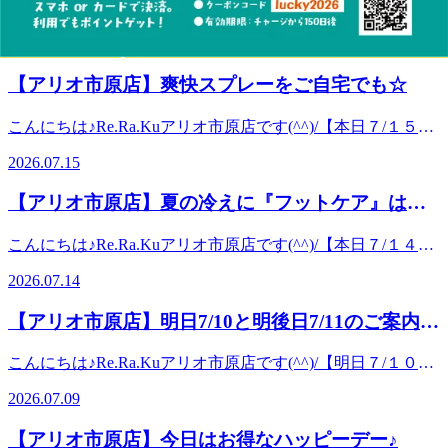
い〜パチパチ弾ける炭酸泡で、 なかなか抜けない頭部のお
こんにちは♪Re.Ra.Kuアリオ市原店です(^^)/【明日７/２８
いる感覚が得られたら、そのまま5～10秒キープ。呼吸は止
ないお時間でもご案内できる事がございますのでお気軽にお
疲れ、そして夏の暑さをスッキリ爽快に♪ スマホやPC作業で
(火)のご案内状況】１０：００～２０：２０までの間でご案
めないように。３．上体を戻し、今度は外側に体重をかける
問い合わせください。 突然ですが、「体が何だか疲れたな
2026.07.27
疲れの溜まりやすい目元をはじめ、ほぐすと気持ちいい〜頭
内可能でございます。【明後日７/２９(水)のご案内状況】は
ように斜め前に倒していく。倒す角度によって伸びる箇所も
ー」や「肩が凝ったなー」と思う時って結構ありますよね
頂部・首、さらに20分コースでは側頭部もしっかりほぐしま
１０：００～２０：２０までの間でご案内可能でございま
変わるので、前、外側、内側と角度を変えながら繰り返す。
(&gt;_&lt;)お身体のお疲れは普段の姿勢からくる筋肉の疲れ
【アリオ市原店】爽快スプレーをご自宅でも☆
す。 ボディケアとの組み合わせができるセットコースがお
す。※ホットペッパーでは空いていないお時間でもご案内で
４．反対の足も同様に、倒す角度を変えながら3回程度行
や血行不良などが原因で現れる事が多いのですが、実は食事
得で大人気です＼(^o^)／ 皆様のご来店をスタッフ一同心よ
きる事がございますのでお気軽にお問い合わせください。い
う。「自分でやるのめんどくさい・・・」や「よくわからな
にも関係していることをご存知でしょうか？たとえば、不規
こんにちは♪Re.Ra.Kuアリオ市原店です(^^)/【本日７/１５
りお待ちしております♪ ーーーーーーーーーーーーRe .Ra.Ku
つもご覧いただきありがとうございます♪本格的な暑さで生
いな・・・」など少しでもありましたらRe.Ra.Kuの「脚こし
則な時間帯に食事をとっている方や、偏った食事が中心の方
(水)のご案内状況】１０：００～２０：２０までの間でご案
アリオ市原店☆千葉・八幡宿・五井・姉ヶ崎エリアの大人気
活しているだけで疲れてしまいますね(&gt;_&lt;) Re.Ra.Kuで
ストレッチ」がおすすめです♪脚こしストレッチは、臀部、
2026.07.15
など、バランスの取れていない食事により必要な栄養素が十
内可能でございます。【明日７/１６(木)のご案内状況】は１
スタジオ☆【アクセス】最寄駅：JR内房線五井駅からバス
は現在期間限定で、「サマーチャージキャンペーン」を開催
太もも、ふくらはぎ、足裏に対し、横向きでほぐしていき、
分に取れていないと、お疲れが悪化することがあります。ま
３：００～１８：３０までの間でご案内可能でございます。
で『アリオ市原』下車！！【場所】アリオ市原1F 5番上総大
しております！ 9月23日(水)までの期間中、Re.Ra.Ku PAYに
仰向けでは多方向へのストレッチでぐ～～んと伸ばしていき
【アリオ市原店】夏の冷えに『フットケア』はい
た、油っこい料理を好んで食べている方も、血液がドロドロ
※ホットペッパーでは空いていないお時間でもご案内できる
路側南口入口すぐ♪
1万円以上のチャージをしていただくと１０％増額になりま
ます(^^)/ より下半身全体をすっきりさせたい、重だるさを
になり、体中の血液循環が悪くなることで、お疲れが発症し
かがですか？
事がございますのでお気軽にお問い合わせください。 暑い
す(^^)/ １万円チャージ➡１,０００円増額で１万１,０００円
減らしたい！そんな方におすすめです♪ぜひ！お試しくださ
こんにちは♪Re.Ra.Kuアリオ市原店です(^^)/【本日７/１４
やすくなると言われています！野菜や魚中心のバランスの良
日が多くなってきましたね。 こんな暑い日は『爽快ヘッド
３万円チャージ➡３,０００円増額で３万３,０００円５万円
い☆スタッフ一同心よりお待ちしております！ ーーーーー
(火)のご案内状況】１３：３０～２０：２０までの間でご案
い食生活を続けることが大切です(^^)特にビタミンB1、ビタ
スパセットコース』がオススメです★－５℃のパチパチはじ
2026.07.14
チャージ➡５,０００円増額で５万５,０００円 なんと！！１
ーーーーーーーRe .Ra.Kuアリオ市原店☆千葉・八幡宿・五
内可能でございます。【明日７/１５(水)のご案内状況】は１
ミンE、クエン酸、マグネシウムは疲労回復に役立つと言わ
ける炭酸泡で心地よく頭周りをほぐしていきます！！ この
０万円チャージ➡1万円増額で１１万円！！！ 【注意事
井・姉ヶ崎エリアの大人気スタジオ☆【アクセス】最寄駅：
０：００～２０：２０までの間でご案内可能でございます。
れています☆身体の内と外、両方から疲れにアプローチをし
炭酸泡、お風呂上りや朝など自分のタイミングで使いたいな
【アリオ市原店】明日7/10と明後日7/11のご案内状
項】・クーポンは自動適用されますがチャージ前にクーポン
JR内房線五井駅からバスで『アリオ市原』下車！！【場
※ホットペッパーでは空いていないお時間でもご案内できる
て動きやすいカラダを作っていきましょう♪身体の外からの
～と思う事はありませんか？ な！ん！と！！ 炭酸泡のあの
が適用されているかご確認をお願いいたします。・増額分の
況★
所】アリオ市原1F 5番上総大路側南口入口すぐ♪
事がございますのでお気軽にお問い合わせください。 今日
アプローチはRe.Ra.Kuにお任せください！適度な圧で気持ち
スプレー・・・・販売しています！！！ しかも７/２６(日)
こんにちは♪Re.Ra.Kuアリオ市原店です(^^)/【明日７/１０
有効期限は、通常チャージ分と同様にチャージ日から150日
は一段と暑いですね(*_*) とうとう夏が来た！！という気
よ～くほぐしていきます♪スタッフ一同心よりお待ちしてお
までの期間限定で１本 ２，２００円のところ・・・１，３
(木)のご案内状況】１０：００～２０：２０までの間でご案
間です。・残高の上限はございませんが、Re.Ra.Ku PAYの
分です。アリオ館内も冷房でほどよ～く冷えております。そ
ります。ーーーーーーーーーーーーRe .Ra.Kuアリオ市原店
2026.07.09
２０円(税込)となっております！！！ 香りはスッキリとした
内可能でございます。【明後日７/１１(金)のご案内状況】は
ご返金はできかねますのでご注意ください。 お盆休みの帰
んなありがた～い冷房ですが、その影響で「足先が冷たいよ
☆千葉・八幡宿・五井・姉ヶ崎エリアの大人気スタジオ
レモン＆オレンジの香りが魅力的な「ブルーミングリモー
１０：００～２０：２０までの間でご案内可能でございま
省や旅行など、お出かけが増えるこの季節は、移動による疲
ー」や「ふくらはぎがだるくて・・・」というお話を耳にす
☆【アクセス】最寄駅：JR内房線五井駅からバスで『アリ
【アリオ市原店】今日はお得なハッピーデー♪
ネ」とバニラが加わりほんのり甘い「ソフトラベンダー」の
す。※ホットペッパーでは空いていないお時間でもご案内で