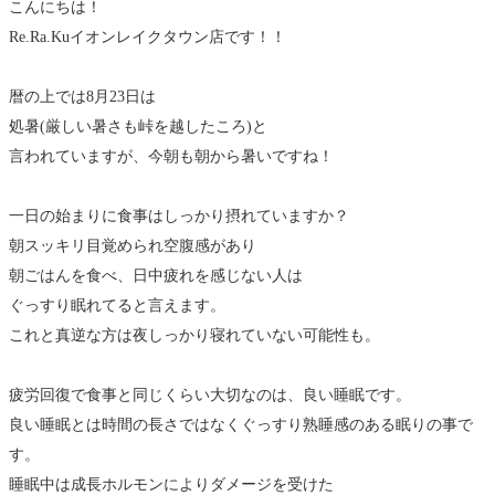
こんにちは！
Re.Ra.Kuイオンレイクタウン店です！！
暦の上では8月23日は
処暑(厳しい暑さも峠を越したころ)と
言われていますが、今朝も朝から暑いですね！
一日の始まりに食事はしっかり摂れていますか？
朝スッキリ目覚められ空腹感があり
朝ごはんを食べ、日中疲れを感じない人は
ぐっすり眠れてると言えます。
これと真逆な方は夜しっかり寝れていない可能性も。
疲労回復で食事と同じくらい大切なのは、良い睡眠です。
良い睡眠とは時間の長さではなくぐっすり熟睡感のある眠りの事で
す。
睡眠中は成長ホルモンによりダメージを受けた