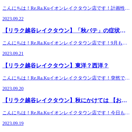
る事も。太ももとか二の腕、肩回りなどは特にご注意を。
ます。こんなときに「あれ？風邪っぽいかも。」と思うこと
徐々に寝る際の服装や寝具も季節に合わせて替えていって下
こんにちは！Re.Ra.Kuイオンレイクタウン店です！計画性っ
が増えたり、気圧の変化でお身体の流れも変わると思いま
さいね。気づかぬ間の冷えは不調を呼ぶ要因の一つにも。元
て皆さんはありますでしょうか？例えば【夏休みの宿題】。
す。そんな時は、まずお身体の冷えを気にされてみて下さ
2023.09.22
気に健康に過ごすためにも、一工夫必要です！！本日迄の限
着実に毎日コツコツ勧められるタイプ、や最初は頑張れてい
い。特にお腹が冷えることで自律神経も乱れてくるのでおへ
定コース【カスタム150分】お時間ある方は是非受けてみて
るけどどこかでサボりだしてしまってビックリするくらいお
そから円と描くように、ぐるぐると右から左へ...行いますと
【リラク越谷レイクタウン】「秋バテ」の症状出
下さい！！あなただけのオーダーメイド施術でゆったり時間
わってないーと焦る子。私は最初からやらず最後に【やれる
気持ちも整いますよ。なでであげるだけ、優しくやればやる
を過ごして、スッキリしてください★ ※リラクではマッサ
ていませんか？
ものだけ】やる子でした。 踏み倒してもそれは人徳でどう
ほど、神経が緩みますのでぜひ、簡単ですから、冷えから来
こんにちは！Re.Ra.Kuイオンレイクタウン店です！9月も半
ージのようなほぐしだけではなく、お客様に合わせた様々な
にかなると思っていました。大人になった今、分かります。
る不調対策として行ってみてくださいね。※リラクではマッ
ばになって朝晩はすっかり過ごしやすい気温になりました
健康に対するアドバイスの提案をしております。一緒にこれ
それは築いた信頼を徐々に失って首の皮一枚の愛想で繋がっ
2023.09.21
サージのようなほぐしだけではなく、お客様に合わせた様々
ね。夏から秋にかけて季節が変わるこの時期は、お疲れも溜
からの未来を健康に過ごしましよう＾＾
ていたのだと！ストレッチは、体の味方です。でもやればい
な健康に対するアドバイスの提案をしております。一緒にこ
まりやすくなっています。なんとなく体がだるくて疲れが抜
━━━━━━━━━━━━━━━━━━……‥・☆★☆新し
いってもんでもございません。あなたに合う強度、回数の設
【リラク越谷レイクタウン】東洋？西洋？
れからの未来を健康に過ごしましよう＾＾
けなかったり、食欲がなくなったりといった不調を感じたり
い健康を考えるRe.Ra.Ku イオンレイクタウン店営業時間
定があります。疲れたからこそ労いのストレッチをしましょ
━━━━━━━━━━━━━━━━━━……‥・☆★☆新し
していないですか？その不調は、体が気温差対応しきれずに
10：00～21：00（最終受付20：20） 〒343-0828埼玉県越
う。今、元気なら元気を明日に繋ぐストレッチをしましょ
こんにちは！Re.Ra.Kuイオンレイクタウン店です！突然です
い健康を考えるRe.Ra.Ku イオンレイクタウン店営業時間
起こる「秋バテ」の症状かもしれません。秋バテを解消する
谷市レイクタウン3-1-1イオンレイクタウンmori2FTEL 048-
う。心を落ち着かせて常にフラットでいられるように深呼吸
が、「西洋医学と東洋医学の違いとは？」この問いに答えら
10：00～21：00（最終受付20：20） 〒343-0828埼玉県越
には気温の差を調整できるような工夫が必要です。1.暑くて
967-5051JR武蔵野線 越谷レイクタウン駅より徒歩約10分マ
2023.09.20
は欠かさないでください。メルマガのイラストの〆切が迫っ
れますか？？西洋医学は、投薬や手術といった方法で、体の
谷市レイクタウン3-1-1イオンレイクタウンmori2FTEL 048-
も長袖を常備お店や乗り物などの室内が冷房で冷えきってい
ッサージより気持ちいい！？リラクのボディケアをぜひご体
ています（本日）みなさんによりそう、信頼のRe.Ra.Kuで
悪い部分に直接アプローチして治療していきます。東洋医学
967-5051JR武蔵野線 越谷レイクタウン駅より徒歩約10分マ
る事が多いので、軽くい羽織れる物があると便利です。2.室
験ください★
【リラク越谷レイクタウン】秋にかけては 【おな
す！ブログはこの辺で終わります！！！！！ス――――ハ
は、体の不調を内側から根本的に治す治療法。具体的には鍼
ッサージより気持ちいい！？リラクのボディケアをぜひご体
温コントロールを意識暑い時期にクーラーをつけない訳には
――――――――！！！！！ ※リラクではマッサージのよ
かケア】というオプションがオススメ
灸やあん摩、漢方といった方法を用います。また病気を未然
験ください★
いきませんが、直接人に風を当てないようにする機能等を利
こんにちは！Re.Ra.Kuイオンレイクタウン店です！今日も暑
うなほぐしだけではなく、お客様に合わせた様々な健康に対
に防ぐため、日頃から疲れを溜めず抵抗力をつけておくとい
用して工夫しましょう。3.できるだけ湯船に浸かる40度くら
いですね。全国的に30℃を超えるお天気で、天気情報サイト
するアドバイスの提案をしております。一緒にこれからの未
うのも、東洋医学の考え方。ちなみに得意分野があります。
2023.09.19
いのお湯に首まで浸かることで（10分くらい）深部体温が上
の気温分布図を見ると、日本列島が真っ赤に彩られていま
来を健康に過ごしましよう＾＾
西洋医学→『器質的疾患』ex.)胃に穴が開いてお腹が痛い、
がるので寒暖差疲労を感じずらくなります。日々の生活のな
す。九月も後半戦ですが、この残暑が明けると一気に冬の気
━━━━━━━━━━━━━━━━━━……‥・☆★☆新し