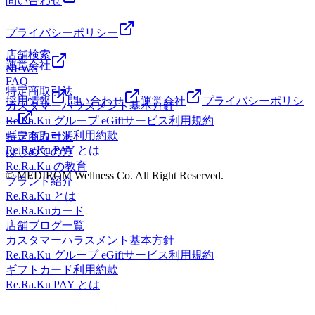
問い合わせ
れていこうかなと思います♪※リラクではマッサージのよう
なほぐしだけではなく、お客様に合わせた様々な健康に対す
プライバシーポリシー
るアドバイスの提案をしております。一緒にこれからの未来
店舗検索
を健康に過ごしましよう＾＾
運営会社
NEWS
━━━━━━━━━━━━━━━━━━……‥・☆★☆新し
FAQ
い健康を考えるRe.Ra.Ku イオンレイクタウン店営業時間
特定商取引法
10：00～21：00（最終受付20：20） 〒343-0828埼玉県越
採用情報
問い合わせ
運営会社
プライバシーポリシ
カスタマーハラスメント基本方針
谷市レイクタウン3-1-1イオンレイクタウンmori2FTEL 048-
Re.Ra.Ku グループ eGiftサービス利用規約
ー
967-5051JR武蔵野線 越谷レイクタウン駅より徒歩約10分マ
ギフトカード利用約款
特定商取引法
ッサージより気持ちいい！？リラクのボディケアをぜひご体
Re.Ra.Ku PAY とは
はじめての方
験ください★
Re.Ra.Ku の教育
© MEDIROM Wellness Co. All Right Reserved.
ブランド紹介
Re.Ra.Ku とは
Re.Ra.Kuカード
店舗ブログ一覧
カスタマーハラスメント基本方針
Re.Ra.Ku グループ eGiftサービス利用規約
ギフトカード利用約款
Re.Ra.Ku PAY とは