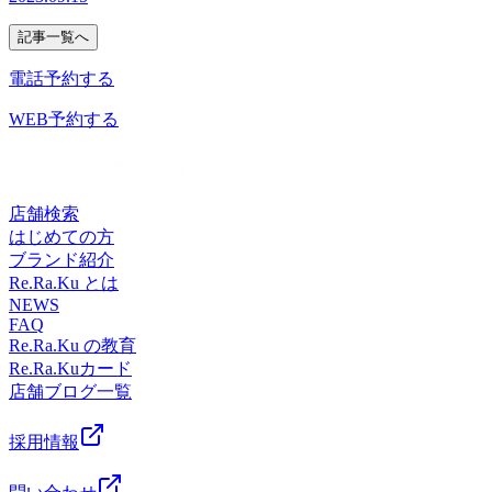
だけ！と書きましたが“代謝”について今日はお勉強しましょ
のお疲れにあったコースをセラピストがご提案させていただ
験ください★
のようなほぐしだけではなく、お客様に合わせた様々な健康
い健康を考えるRe.Ra.Ku イオンレイクタウン店営業時間
う！まず…「ダイエットをしても痩せにくくなった」「おな
きます！！私も休みの日に来て受けたいなぁって思うくらい
記事一覧へ
に対するアドバイスの提案をしております。一緒にこれから
10：00～21：00（最終受付20：20） 〒343-0828埼玉県越
か周りの脂肪が気になるようになった」と感じたことはあり
とっても！とっても！！目玉商品となります！！！これを機
の未来を健康に過ごしましよう＾＾
谷市レイクタウン3-1-1イオンレイクタウンmori2FTEL 048-
ませんか？もしかすると「基礎代謝の低下」が原因かも？？
電話予約する
に、Re.Ra.Kuのコースを色々と受けてみるのはいかがでしょ
━━━━━━━━━━━━━━━━━━……‥・☆★☆新し
967-5051JR武蔵野線 越谷レイクタウン駅より徒歩約10分マ
ん？？基礎代謝ってそもそも何？？覚醒状態で、生命活動を
うか？？※一部、組合せ対象外コースあり。店頭にてご案内
い健康を考えるRe.Ra.Ku イオンレイクタウン店営業時間
ッサージより気持ちいい！？リラクのボディケアをぜひご体
維持するために【必要最低限なエネルギー】。じっとしてい
WEB予約する
させていただきます。今日からシルバーウィーク☆彡大気の
10：00～21：00（最終受付20：20） 〒343-0828埼玉県越
験ください★
ても消費される1日あたりのエネルギー量で、一般成人は女
状態が不安定でお天気が心配ですがカラダを楽にして、思い
谷市レイクタウン3-1-1イオンレイクタウンmori2FTEL 048-
性が約1200kcal、男性が約1500kcal。※男性のピークは15～
っきり楽しみたいですね(^^♪※リラクではマッサージのよう
967-5051JR武蔵野線 越谷レイクタウン駅より徒歩約10分マ
17歳の1610kcal、女性のピークは12～14歳の1410kcal。その
なほぐしだけではなく、お客様に合わせた様々な健康に対す
ッサージより気持ちいい！？リラクのボディケアをぜひご体
後加齢とともに徐々に基礎代謝は下がっていきます。基礎代
店舗検索
るアドバイスの提案をしております。一緒にこれからの未来
験ください★
謝は筋肉量や体質など、様々な要素から影響を受けます。運
はじめての方
を健康に過ごしましよう＾＾
動をして筋肉量を増やしたり、適切な食生活を実践したり
ブランド紹介
━━━━━━━━━━━━━━━━━━……‥・☆★☆新し
で、上げることができます。※ここについては、また次の機
Re.Ra.Ku とは
い健康を考えるRe.Ra.Ku イオンレイクタウン店営業時間
会にお話しますね♪【基礎代謝が高い＝1日に消費するカロリ
NEWS
10：00～21：00（最終受付20：20） 〒343-0828埼玉県越
FAQ
ーが多い】特に運動をしなくても多くのカロリーを消費する
谷市レイクタウン3-1-1イオンレイクタウンmori2FTEL 048-
Re.Ra.Ku の教育
ので、「基礎代謝が高い体＝太りにくい体」ともいえます。
967-5051JR武蔵野線 越谷レイクタウン駅より徒歩約10分マ
Re.Ra.Kuカード
肥満を防ぎ、若い頃の体形を維持するには、基礎代謝を高め
ッサージより気持ちいい！？リラクのボディケアをぜひご体
店舗ブログ一覧
ることが大切という事です。基礎代謝を上げるのに、特別な
験ください★
ことは必要ない！適度な運動/バランスのいい食事/規則正し
い生活が基本。「健康的な生活＝基礎代謝を上げる生活」
採用情報
日々の運動習慣、食事習慣、生活習慣を見直してみましょ
う。※代謝には【新陳代謝】もあるので、こちらもいつか触