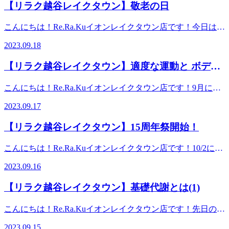
骨折して痛いというように、第三者が目で見て分かる原因に
【リラク越谷レイクタウン】敬老の日
かで上手に工夫をしながら秋バテを解消して健康に過ごしま
配がするようになってきて、紅葉で真っ赤に染まる山々が観
い健康を考えるRe.Ra.Ku イオンレイクタウン店営業時間
よって発生している症状東洋医学→『機能的疾患』ex.)肩が
しょう！！※リラクではマッサージのようなほぐしだけでは
れるかもしれませんね。季節の変わり目で体調を崩しやすい
10：00～21：00（最終受付20：20） 〒343-0828埼玉県越
凝って仕事がはかどらない、骨や神経に異常がないのに手が
こんにちは！Re.Ra.Kuイオンレイクタウン店です！今日は敬
なく、お客様に合わせた様々な健康に対するアドバイスの提
時期なのでしっかりとお身体のケアをしていきましょう。秋
谷市レイクタウン3-1-1イオンレイクタウンmori2FTEL 048-
痺れるというように、第三者が見た目では分からないけど、
老の日！おじいちゃん、おばあちゃんと離れて暮らしている
案をしております。一緒にこれからの未来を健康に過ごしま
にかけては【おなかケア】というオプションがオススメで
967-5051JR武蔵野線 越谷レイクタウン駅より徒歩約10分マ
2023.09.18
本人は間違えなく感じている症状決して、どちらが良い悪い
人も多いと思いますがたまには連絡をとってみたり会いに行
しよう＾＾━━━━━━━━━━━━━━━━━━……‥・
す。普段あまりほぐさない場所ですが、お腹の筋肉は腰と強
ッサージより気持ちいい！？リラクのボディケアをぜひご体
はありません。西洋医学には短い時間で病気を治療できると
ってみたりしてみてはいかがでしょうか？おじいちゃん、お
☆★☆新しい健康を考えるRe.Ra.Ku イオンレイクタウン店
い関連性がありますので、腰がおつらい方にも適した施術で
験ください★
【リラク越谷レイクタウン】適度な運動と ボディ
いう良さ、東洋医学は長期だが、体に負担がかかりにくいと
ばあちゃんたちを労わるのとあわせて自分自身のお身体も労
営業時間10：00～21：00（最終受付20：20） 〒343-0828
す。夏の食べ物で胃腸に負担をかけてしまっている方も通常
いう良さが。皆様はどちらを好まれますか？？よく当店でも
メンテナンスが不可欠
わる日にしましょう♪祝日でご予約も埋まりやすくなってい
埼玉県越谷市レイクタウン3-1-1イオンレイクタウン
のボディケアと組合せてぜひ受けてみて下さい。現在、イオ
こんにちは！Re.Ra.Kuイオンレイクタウン店です！9月にな
お客様から伺う「疲れやすい/だるい/冷える」といった体の
ますのでお早めに店舗まで足を運んでみてください！※リラ
mori2FTEL 048-967-5051JR武蔵野線 越谷レイクタウン駅より
ンレイクタウンの15周年イベントをしています。当店では
りましたが蒸し暑さが凄いですね。真夏の頃の方が汗をかか
異変も、“未病”の一つとされていますので、お薬使うほどじ
クではマッサージのようなほぐしだけではなく、お客様に合
徒歩約10分マッサージより気持ちいい！？リラクのボディケ
2023.09.17
【150分カスタムコース】を実施中。お時間の中で、お身体
なかった気がするくらい外を歩くだけで汗ばんでしまいま
ゃないけど体調不良予備軍と考えていただき、本来であれば
わせた様々な健康に対するアドバイスの提案をしておりま
アをぜひご体験ください★
に合ったコースやオプションを組合せる事ができるお得なコ
す。とは言え、少しずつですが冬が近づいて来ていて年末に
放置したり我慢しない方がいい状態のものは早めに手を打っ
す。一緒にこれからの未来を健康に過ごしましよう＾＾
【リラク越谷レイクタウン】15周年祭開始！
ースです。もちろん、おなかケアもお選びいただけます※リ
かけて、何かするための種まきは正に今、やっておかないと
ておきたいところですね。“病気になってから治す”ではな
━━━━━━━━━━━━━━━━━━……‥・☆★☆新し
ラクではマッサージのようなほぐしだけではなく、お客様に
いけないですね。最近は流行り病なども流行していますし、
く“病気になる前に予防する”のように、ボディケアにおいて
い健康を考えるRe.Ra.Ku イオンレイクタウン店営業時間
こんにちは！Re.Ra.Kuイオンレイクタウン店です！10/2に開
合わせた様々な健康に対するアドバイスの提案をしておりま
身体をしっかりケアして免疫力を高め病気を予防し身体がい
も、“体が痛くなってからほぐす”ではなく“溜め込んで痛く
10：00～21：00（最終受付20：20） 〒343-0828埼玉県越
業15周年を迎えるにあたり昨日より、イオンレイクタウン15
す。一緒にこれからの未来を健康に過ごしましよう＾＾
つでも動かせるように、適度な運動とボディメンテナンスが
ならないように定期的にメンテナンス”このようにお身体と
2023.09.16
谷市レイクタウン3-1-1イオンレイクタウンmori2FTEL 048-
周年祭がスタートしています！お得な情報が盛りだくさんで
━━━━━━━━━━━━━━━━━━……‥・☆★☆新し
不可欠です！！当店では4月にリリースしたReフレッシュコ
向き合う時間を作っていただけると極力つらさを感じにくい
967-5051JR武蔵野線 越谷レイクタウン駅より徒歩約10分マ
ワクワクしますね♪♪そこで、当店もお得すぎる限定コースを
い健康を考えるRe.Ra.Ku イオンレイクタウン店営業時間
ースという新メニューをお披露目して丁度半年となりますが
生活を送れるのではないかな？と思います。※リラクではマ
【リラク越谷レイクタウン】基礎代謝とは(1)
ッサージより気持ちいい！？リラクのボディケアをぜひご体
ご用意しました。本日はこちらのご案内をさせていただきま
10：00～21：00（最終受付20：20） 〒343-0828埼玉県越
しっかりしたほぐしと、メリハリあるストレッチで大変人気
ッサージのようなほぐしだけではなく、お客様に合わせた
験ください★
す！！※9/24までの限定コースとなりますのでご希望の方は
谷市レイクタウン3-1-1イオンレイクタウンmori2FTEL 048-
なメニューと成長しました。まだ受けた事がない方は、是非
様々な健康に対するアドバイスの提案をしております。一緒
こんにちは！Re.Ra.Kuイオンレイクタウン店です！先日のブ
お早めに！！150分間の中で、受けたいものをご自身で組み
967-5051JR武蔵野線 越谷レイクタウン駅より徒歩約10分マ
一度受けてみて下さい！オススメは90分以上のコースです。
にこれからの未来を健康に過ごしましよう＾＾
ログで減量の際、気をつけたのは【代謝を上げる事！】これ
上げる楽しさもありますが、わからないや…って方はお身体
ッサージより気持ちいい！？リラクのボディケアをぜひご体
2023.09.15
違いが実感できると思いますよ(^^ ※リラクではマッサージ
━━━━━━━━━━━━━━━━━━……‥・☆★☆新し