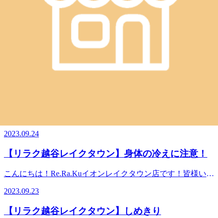
リラクのボディケアをぜひご体験ください★
WEB予約する
電話予約する
048-967-5051
最近のブログ
【リラク越谷レイクタウン】朝晩の冷え
こんにちは！Re.Ra.Kuイオンレイクタウン店です！昨夜～朝
にかけて涼しかったですね。いや、肌寒いって言う方が正し
2023.09.24
い…？？急に気温変化に困惑した鈴木です。薄手の長袖長ズ
ボンのパジャマで寝ましたがそれでもひんやりして、しっか
【リラク越谷レイクタウン】身体の冷えに注意！
り上掛けをかけて。特に、AM3:30に起きてラグビー観てい
る時が寒くて布団被って試合観戦していましたよ(笑)鈴木的
こんにちは！Re.Ra.Kuイオンレイクタウン店です！皆様いか
に今大会で一番注目していた【南アフリカvsアイルランド】
がお過ごしでしょうか？最近、秋の香りがどことなく感じる
の試合が楽しすぎて気がついたら寒さ忘れていましたが(^-^;
2023.09.23
事が増えました。秋の気候は過ごしやすいので、美味しい実
皆様も寝ている時は、そこまで寒い！！という感覚は気づか
りの果物や旬のお野菜を堪能できますね。そして今の感じで
ないかなと思いますが、知らぬ間に体がキンキンに冷えてい
【リラク越谷レイクタウン】しめきり
すと、季節の変わり目の序章という言葉がぴったりな気がし