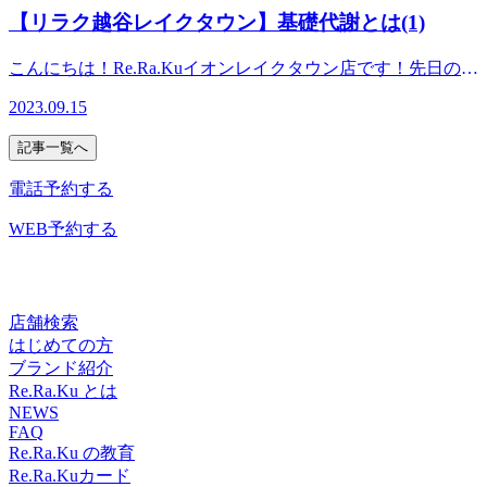
967-5051JR武蔵野線 越谷レイクタウン駅より徒歩約10分マ
ワクワクしますね♪♪そこで、当店もお得すぎる限定コースを
い健康を考えるRe.Ra.Ku イオンレイクタウン店営業時間
ースという新メニューをお披露目して丁度半年となりますが
生活を送れるのではないかな？と思います。※リラクではマ
【リラク越谷レイクタウン】基礎代謝とは(1)
ッサージより気持ちいい！？リラクのボディケアをぜひご体
ご用意しました。本日はこちらのご案内をさせていただきま
10：00～21：00（最終受付20：20） 〒343-0828埼玉県越
しっかりしたほぐしと、メリハリあるストレッチで大変人気
ッサージのようなほぐしだけではなく、お客様に合わせた
験ください★
す！！※9/24までの限定コースとなりますのでご希望の方は
谷市レイクタウン3-1-1イオンレイクタウンmori2FTEL 048-
なメニューと成長しました。まだ受けた事がない方は、是非
様々な健康に対するアドバイスの提案をしております。一緒
こんにちは！Re.Ra.Kuイオンレイクタウン店です！先日のブ
お早めに！！150分間の中で、受けたいものをご自身で組み
967-5051JR武蔵野線 越谷レイクタウン駅より徒歩約10分マ
一度受けてみて下さい！オススメは90分以上のコースです。
にこれからの未来を健康に過ごしましよう＾＾
ログで減量の際、気をつけたのは【代謝を上げる事！】これ
上げる楽しさもありますが、わからないや…って方はお身体
ッサージより気持ちいい！？リラクのボディケアをぜひご体
2023.09.15
違いが実感できると思いますよ(^^ ※リラクではマッサージ
━━━━━━━━━━━━━━━━━━……‥・☆★☆新し
だけ！と書きましたが“代謝”について今日はお勉強しましょ
のお疲れにあったコースをセラピストがご提案させていただ
験ください★
のようなほぐしだけではなく、お客様に合わせた様々な健康
い健康を考えるRe.Ra.Ku イオンレイクタウン店営業時間
う！まず…「ダイエットをしても痩せにくくなった」「おな
きます！！私も休みの日に来て受けたいなぁって思うくらい
記事一覧へ
に対するアドバイスの提案をしております。一緒にこれから
10：00～21：00（最終受付20：20） 〒343-0828埼玉県越
か周りの脂肪が気になるようになった」と感じたことはあり
とっても！とっても！！目玉商品となります！！！これを機
の未来を健康に過ごしましよう＾＾
谷市レイクタウン3-1-1イオンレイクタウンmori2FTEL 048-
ませんか？もしかすると「基礎代謝の低下」が原因かも？？
電話予約する
に、Re.Ra.Kuのコースを色々と受けてみるのはいかがでしょ
━━━━━━━━━━━━━━━━━━……‥・☆★☆新し
967-5051JR武蔵野線 越谷レイクタウン駅より徒歩約10分マ
ん？？基礎代謝ってそもそも何？？覚醒状態で、生命活動を
うか？？※一部、組合せ対象外コースあり。店頭にてご案内
い健康を考えるRe.Ra.Ku イオンレイクタウン店営業時間
ッサージより気持ちいい！？リラクのボディケアをぜひご体
維持するために【必要最低限なエネルギー】。じっとしてい
WEB予約する
させていただきます。今日からシルバーウィーク☆彡大気の
10：00～21：00（最終受付20：20） 〒343-0828埼玉県越
験ください★
ても消費される1日あたりのエネルギー量で、一般成人は女
状態が不安定でお天気が心配ですがカラダを楽にして、思い
谷市レイクタウン3-1-1イオンレイクタウンmori2FTEL 048-
性が約1200kcal、男性が約1500kcal。※男性のピークは15～
っきり楽しみたいですね(^^♪※リラクではマッサージのよう
967-5051JR武蔵野線 越谷レイクタウン駅より徒歩約10分マ
17歳の1610kcal、女性のピークは12～14歳の1410kcal。その
なほぐしだけではなく、お客様に合わせた様々な健康に対す
ッサージより気持ちいい！？リラクのボディケアをぜひご体
後加齢とともに徐々に基礎代謝は下がっていきます。基礎代
店舗検索
るアドバイスの提案をしております。一緒にこれからの未来
験ください★
謝は筋肉量や体質など、様々な要素から影響を受けます。運
はじめての方
を健康に過ごしましよう＾＾
動をして筋肉量を増やしたり、適切な食生活を実践したり
ブランド紹介
━━━━━━━━━━━━━━━━━━……‥・☆★☆新し
で、上げることができます。※ここについては、また次の機
Re.Ra.Ku とは
い健康を考えるRe.Ra.Ku イオンレイクタウン店営業時間
会にお話しますね♪【基礎代謝が高い＝1日に消費するカロリ
NEWS
10：00～21：00（最終受付20：20） 〒343-0828埼玉県越
FAQ
ーが多い】特に運動をしなくても多くのカロリーを消費する
谷市レイクタウン3-1-1イオンレイクタウンmori2FTEL 048-
Re.Ra.Ku の教育
ので、「基礎代謝が高い体＝太りにくい体」ともいえます。
967-5051JR武蔵野線 越谷レイクタウン駅より徒歩約10分マ
Re.Ra.Kuカード
肥満を防ぎ、若い頃の体形を維持するには、基礎代謝を高め
ッサージより気持ちいい！？リラクのボディケアをぜひご体