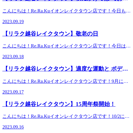
は、体の不調を内側から根本的に治す治療法。具体的には鍼
ッサージより気持ちいい！？リラクのボディケアをぜひご体
温コントロールを意識暑い時期にクーラーをつけない訳には
――――――――！！！！！ ※リラクではマッサージのよ
かケア】というオプションがオススメ
灸やあん摩、漢方といった方法を用います。また病気を未然
験ください★
いきませんが、直接人に風を当てないようにする機能等を利
こんにちは！Re.Ra.Kuイオンレイクタウン店です！今日も暑
うなほぐしだけではなく、お客様に合わせた様々な健康に対
に防ぐため、日頃から疲れを溜めず抵抗力をつけておくとい
用して工夫しましょう。3.できるだけ湯船に浸かる40度くら
いですね。全国的に30℃を超えるお天気で、天気情報サイト
するアドバイスの提案をしております。一緒にこれからの未
うのも、東洋医学の考え方。ちなみに得意分野があります。
2023.09.19
いのお湯に首まで浸かることで（10分くらい）深部体温が上
の気温分布図を見ると、日本列島が真っ赤に彩られていま
来を健康に過ごしましよう＾＾
西洋医学→『器質的疾患』ex.)胃に穴が開いてお腹が痛い、
がるので寒暖差疲労を感じずらくなります。日々の生活のな
す。九月も後半戦ですが、この残暑が明けると一気に冬の気
━━━━━━━━━━━━━━━━━━……‥・☆★☆新し
骨折して痛いというように、第三者が目で見て分かる原因に
【リラク越谷レイクタウン】敬老の日
かで上手に工夫をしながら秋バテを解消して健康に過ごしま
配がするようになってきて、紅葉で真っ赤に染まる山々が観
い健康を考えるRe.Ra.Ku イオンレイクタウン店営業時間
よって発生している症状東洋医学→『機能的疾患』ex.)肩が
しょう！！※リラクではマッサージのようなほぐしだけでは
れるかもしれませんね。季節の変わり目で体調を崩しやすい
10：00～21：00（最終受付20：20） 〒343-0828埼玉県越
凝って仕事がはかどらない、骨や神経に異常がないのに手が
こんにちは！Re.Ra.Kuイオンレイクタウン店です！今日は敬
なく、お客様に合わせた様々な健康に対するアドバイスの提
時期なのでしっかりとお身体のケアをしていきましょう。秋
谷市レイクタウン3-1-1イオンレイクタウンmori2FTEL 048-
痺れるというように、第三者が見た目では分からないけど、
老の日！おじいちゃん、おばあちゃんと離れて暮らしている
案をしております。一緒にこれからの未来を健康に過ごしま
にかけては【おなかケア】というオプションがオススメで
967-5051JR武蔵野線 越谷レイクタウン駅より徒歩約10分マ
2023.09.18
本人は間違えなく感じている症状決して、どちらが良い悪い
人も多いと思いますがたまには連絡をとってみたり会いに行
しよう＾＾━━━━━━━━━━━━━━━━━━……‥・
す。普段あまりほぐさない場所ですが、お腹の筋肉は腰と強
ッサージより気持ちいい！？リラクのボディケアをぜひご体
はありません。西洋医学には短い時間で病気を治療できると
ってみたりしてみてはいかがでしょうか？おじいちゃん、お
☆★☆新しい健康を考えるRe.Ra.Ku イオンレイクタウン店
い関連性がありますので、腰がおつらい方にも適した施術で
験ください★
【リラク越谷レイクタウン】適度な運動と ボディ
いう良さ、東洋医学は長期だが、体に負担がかかりにくいと
ばあちゃんたちを労わるのとあわせて自分自身のお身体も労
営業時間10：00～21：00（最終受付20：20） 〒343-0828
す。夏の食べ物で胃腸に負担をかけてしまっている方も通常
いう良さが。皆様はどちらを好まれますか？？よく当店でも
メンテナンスが不可欠
わる日にしましょう♪祝日でご予約も埋まりやすくなってい
埼玉県越谷市レイクタウン3-1-1イオンレイクタウン
のボディケアと組合せてぜひ受けてみて下さい。現在、イオ
こんにちは！Re.Ra.Kuイオンレイクタウン店です！9月にな
お客様から伺う「疲れやすい/だるい/冷える」といった体の
ますのでお早めに店舗まで足を運んでみてください！※リラ
mori2FTEL 048-967-5051JR武蔵野線 越谷レイクタウン駅より
ンレイクタウンの15周年イベントをしています。当店では
りましたが蒸し暑さが凄いですね。真夏の頃の方が汗をかか
異変も、“未病”の一つとされていますので、お薬使うほどじ
クではマッサージのようなほぐしだけではなく、お客様に合
徒歩約10分マッサージより気持ちいい！？リラクのボディケ
2023.09.17
【150分カスタムコース】を実施中。お時間の中で、お身体
なかった気がするくらい外を歩くだけで汗ばんでしまいま
ゃないけど体調不良予備軍と考えていただき、本来であれば
わせた様々な健康に対するアドバイスの提案をしておりま
アをぜひご体験ください★
に合ったコースやオプションを組合せる事ができるお得なコ
す。とは言え、少しずつですが冬が近づいて来ていて年末に
放置したり我慢しない方がいい状態のものは早めに手を打っ
す。一緒にこれからの未来を健康に過ごしましよう＾＾
【リラク越谷レイクタウン】15周年祭開始！
ースです。もちろん、おなかケアもお選びいただけます※リ
かけて、何かするための種まきは正に今、やっておかないと
ておきたいところですね。“病気になってから治す”ではな
━━━━━━━━━━━━━━━━━━……‥・☆★☆新し
ラクではマッサージのようなほぐしだけではなく、お客様に
いけないですね。最近は流行り病なども流行していますし、
く“病気になる前に予防する”のように、ボディケアにおいて
い健康を考えるRe.Ra.Ku イオンレイクタウン店営業時間
こんにちは！Re.Ra.Kuイオンレイクタウン店です！10/2に開
合わせた様々な健康に対するアドバイスの提案をしておりま
身体をしっかりケアして免疫力を高め病気を予防し身体がい
も、“体が痛くなってからほぐす”ではなく“溜め込んで痛く
10：00～21：00（最終受付20：20） 〒343-0828埼玉県越
業15周年を迎えるにあたり昨日より、イオンレイクタウン15
す。一緒にこれからの未来を健康に過ごしましよう＾＾
つでも動かせるように、適度な運動とボディメンテナンスが
ならないように定期的にメンテナンス”このようにお身体と
2023.09.16
谷市レイクタウン3-1-1イオンレイクタウンmori2FTEL 048-
周年祭がスタートしています！お得な情報が盛りだくさんで
━━━━━━━━━━━━━━━━━━……‥・☆★☆新し
不可欠です！！当店では4月にリリースしたReフレッシュコ
向き合う時間を作っていただけると極力つらさを感じにくい