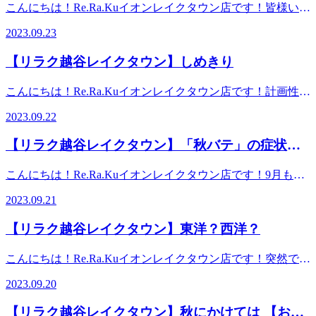
こんにちは！Re.Ra.Kuイオンレイクタウン店です！皆様いか
に今大会で一番注目していた【南アフリカvsアイルランド】
がお過ごしでしょうか？最近、秋の香りがどことなく感じる
の試合が楽しすぎて気がついたら寒さ忘れていましたが(^-^;
2023.09.23
事が増えました。秋の気候は過ごしやすいので、美味しい実
皆様も寝ている時は、そこまで寒い！！という感覚は気づか
りの果物や旬のお野菜を堪能できますね。そして今の感じで
ないかなと思いますが、知らぬ間に体がキンキンに冷えてい
【リラク越谷レイクタウン】しめきり
すと、季節の変わり目の序章という言葉がぴったりな気がし
る事も。太ももとか二の腕、肩回りなどは特にご注意を。
ます。こんなときに「あれ？風邪っぽいかも。」と思うこと
徐々に寝る際の服装や寝具も季節に合わせて替えていって下
こんにちは！Re.Ra.Kuイオンレイクタウン店です！計画性っ
が増えたり、気圧の変化でお身体の流れも変わると思いま
さいね。気づかぬ間の冷えは不調を呼ぶ要因の一つにも。元
て皆さんはありますでしょうか？例えば【夏休みの宿題】。
す。そんな時は、まずお身体の冷えを気にされてみて下さ
2023.09.22
気に健康に過ごすためにも、一工夫必要です！！本日迄の限
着実に毎日コツコツ勧められるタイプ、や最初は頑張れてい
い。特にお腹が冷えることで自律神経も乱れてくるのでおへ
定コース【カスタム150分】お時間ある方は是非受けてみて
るけどどこかでサボりだしてしまってビックリするくらいお
そから円と描くように、ぐるぐると右から左へ...行いますと
【リラク越谷レイクタウン】「秋バテ」の症状出
下さい！！あなただけのオーダーメイド施術でゆったり時間
わってないーと焦る子。私は最初からやらず最後に【やれる
気持ちも整いますよ。なでであげるだけ、優しくやればやる
を過ごして、スッキリしてください★ ※リラクではマッサ
ていませんか？
ものだけ】やる子でした。 踏み倒してもそれは人徳でどう
ほど、神経が緩みますのでぜひ、簡単ですから、冷えから来
こんにちは！Re.Ra.Kuイオンレイクタウン店です！9月も半
ージのようなほぐしだけではなく、お客様に合わせた様々な
にかなると思っていました。大人になった今、分かります。
る不調対策として行ってみてくださいね。※リラクではマッ
ばになって朝晩はすっかり過ごしやすい気温になりました
健康に対するアドバイスの提案をしております。一緒にこれ
それは築いた信頼を徐々に失って首の皮一枚の愛想で繋がっ
2023.09.21
サージのようなほぐしだけではなく、お客様に合わせた様々
ね。夏から秋にかけて季節が変わるこの時期は、お疲れも溜
からの未来を健康に過ごしましよう＾＾
ていたのだと！ストレッチは、体の味方です。でもやればい
な健康に対するアドバイスの提案をしております。一緒にこ
まりやすくなっています。なんとなく体がだるくて疲れが抜
━━━━━━━━━━━━━━━━━━……‥・☆★☆新し
いってもんでもございません。あなたに合う強度、回数の設
【リラク越谷レイクタウン】東洋？西洋？
れからの未来を健康に過ごしましよう＾＾
けなかったり、食欲がなくなったりといった不調を感じたり
い健康を考えるRe.Ra.Ku イオンレイクタウン店営業時間
定があります。疲れたからこそ労いのストレッチをしましょ
━━━━━━━━━━━━━━━━━━……‥・☆★☆新し
していないですか？その不調は、体が気温差対応しきれずに
10：00～21：00（最終受付20：20） 〒343-0828埼玉県越
う。今、元気なら元気を明日に繋ぐストレッチをしましょ
こんにちは！Re.Ra.Kuイオンレイクタウン店です！突然です
い健康を考えるRe.Ra.Ku イオンレイクタウン店営業時間
起こる「秋バテ」の症状かもしれません。秋バテを解消する
谷市レイクタウン3-1-1イオンレイクタウンmori2FTEL 048-
う。心を落ち着かせて常にフラットでいられるように深呼吸
が、「西洋医学と東洋医学の違いとは？」この問いに答えら
10：00～21：00（最終受付20：20） 〒343-0828埼玉県越
には気温の差を調整できるような工夫が必要です。1.暑くて
967-5051JR武蔵野線 越谷レイクタウン駅より徒歩約10分マ
2023.09.20
は欠かさないでください。メルマガのイラストの〆切が迫っ
れますか？？西洋医学は、投薬や手術といった方法で、体の
谷市レイクタウン3-1-1イオンレイクタウンmori2FTEL 048-
も長袖を常備お店や乗り物などの室内が冷房で冷えきってい
ッサージより気持ちいい！？リラクのボディケアをぜひご体
ています（本日）みなさんによりそう、信頼のRe.Ra.Kuで
悪い部分に直接アプローチして治療していきます。東洋医学
967-5051JR武蔵野線 越谷レイクタウン駅より徒歩約10分マ
る事が多いので、軽くい羽織れる物があると便利です。2.室
験ください★
【リラク越谷レイクタウン】秋にかけては 【おな
す！ブログはこの辺で終わります！！！！！ス――――ハ