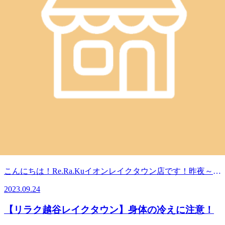
JR武蔵野線 越谷レイクタウン駅より徒歩約10分
マッサージより気持ちいい！？
リラクのボディケアをぜひご体験ください★
WEB予約する
電話予約する
048-967-5051
最近のブログ
【リラク越谷レイクタウン】朝晩の冷え
こんにちは！Re.Ra.Kuイオンレイクタウン店です！昨夜～朝
にかけて涼しかったですね。いや、肌寒いって言う方が正し
2023.09.24
い…？？急に気温変化に困惑した鈴木です。薄手の長袖長ズ
ボンのパジャマで寝ましたがそれでもひんやりして、しっか
【リラク越谷レイクタウン】身体の冷えに注意！
り上掛けをかけて。特に、AM3:30に起きてラグビー観てい
る時が寒くて布団被って試合観戦していましたよ(笑)鈴木的