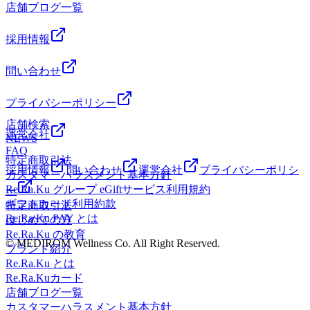
店舗ブログ一覧
ることが大切という事です。基礎代謝を上げるのに、特別な
験ください★
ことは必要ない！適度な運動/バランスのいい食事/規則正し
い生活が基本。「健康的な生活＝基礎代謝を上げる生活」
採用情報
日々の運動習慣、食事習慣、生活習慣を見直してみましょ
う。※代謝には【新陳代謝】もあるので、こちらもいつか触
問い合わせ
れていこうかなと思います♪※リラクではマッサージのよう
なほぐしだけではなく、お客様に合わせた様々な健康に対す
プライバシーポリシー
るアドバイスの提案をしております。一緒にこれからの未来
店舗検索
を健康に過ごしましよう＾＾
運営会社
NEWS
━━━━━━━━━━━━━━━━━━……‥・☆★☆新し
FAQ
い健康を考えるRe.Ra.Ku イオンレイクタウン店営業時間
特定商取引法
10：00～21：00（最終受付20：20） 〒343-0828埼玉県越
採用情報
問い合わせ
運営会社
プライバシーポリシ
カスタマーハラスメント基本方針
谷市レイクタウン3-1-1イオンレイクタウンmori2FTEL 048-
Re.Ra.Ku グループ eGiftサービス利用規約
ー
967-5051JR武蔵野線 越谷レイクタウン駅より徒歩約10分マ
ギフトカード利用約款
特定商取引法
ッサージより気持ちいい！？リラクのボディケアをぜひご体
Re.Ra.Ku PAY とは
はじめての方
験ください★
Re.Ra.Ku の教育
© MEDIROM Wellness Co. All Right Reserved.
ブランド紹介
Re.Ra.Ku とは
Re.Ra.Kuカード
店舗ブログ一覧
カスタマーハラスメント基本方針