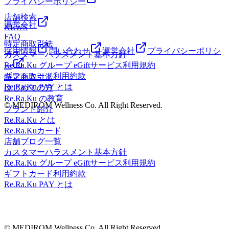
プライバシーポリシー
るアドバイスの提案をしております。一緒にこれからの未来
店舗検索
を健康に過ごしましよう＾＾
運営会社
NEWS
━━━━━━━━━━━━━━━━━━……‥・☆★☆新し
FAQ
い健康を考えるRe.Ra.Ku イオンレイクタウン店営業時間
特定商取引法
10：00～21：00（最終受付20：20） 〒343-0828埼玉県越
採用情報
問い合わせ
運営会社
プライバシーポリシ
カスタマーハラスメント基本方針
谷市レイクタウン3-1-1イオンレイクタウンmori2FTEL 048-
Re.Ra.Ku グループ eGiftサービス利用規約
ー
967-5051JR武蔵野線 越谷レイクタウン駅より徒歩約10分マ
ギフトカード利用約款
特定商取引法
ッサージより気持ちいい！？リラクのボディケアをぜひご体
Re.Ra.Ku PAY とは
はじめての方
験ください★
Re.Ra.Ku の教育
© MEDIROM Wellness Co. All Right Reserved.
ブランド紹介
Re.Ra.Ku とは
Re.Ra.Kuカード
店舗ブログ一覧
カスタマーハラスメント基本方針
Re.Ra.Ku グループ eGiftサービス利用規約
ギフトカード利用約款
Re.Ra.Ku PAY とは
© MEDIROM Wellness Co. All Right Reserved.