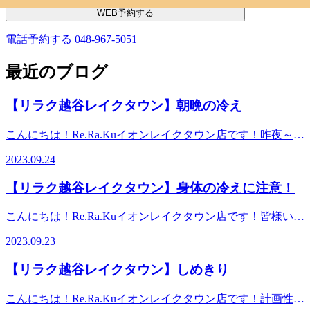
WEB予約する
電話予約する
048-967-5051
最近のブログ
【リラク越谷レイクタウン】朝晩の冷え
こんにちは！Re.Ra.Kuイオンレイクタウン店です！昨夜～朝
にかけて涼しかったですね。いや、肌寒いって言う方が正し
2023.09.24
い…？？急に気温変化に困惑した鈴木です。薄手の長袖長ズ
ボンのパジャマで寝ましたがそれでもひんやりして、しっか
【リラク越谷レイクタウン】身体の冷えに注意！
り上掛けをかけて。特に、AM3:30に起きてラグビー観てい
る時が寒くて布団被って試合観戦していましたよ(笑)鈴木的
こんにちは！Re.Ra.Kuイオンレイクタウン店です！皆様いか
に今大会で一番注目していた【南アフリカvsアイルランド】
がお過ごしでしょうか？最近、秋の香りがどことなく感じる
の試合が楽しすぎて気がついたら寒さ忘れていましたが(^-^;
2023.09.23
事が増えました。秋の気候は過ごしやすいので、美味しい実
皆様も寝ている時は、そこまで寒い！！という感覚は気づか
りの果物や旬のお野菜を堪能できますね。そして今の感じで
ないかなと思いますが、知らぬ間に体がキンキンに冷えてい
【リラク越谷レイクタウン】しめきり
すと、季節の変わり目の序章という言葉がぴったりな気がし
る事も。太ももとか二の腕、肩回りなどは特にご注意を。
ます。こんなときに「あれ？風邪っぽいかも。」と思うこと
徐々に寝る際の服装や寝具も季節に合わせて替えていって下
こんにちは！Re.Ra.Kuイオンレイクタウン店です！計画性っ
が増えたり、気圧の変化でお身体の流れも変わると思いま
さいね。気づかぬ間の冷えは不調を呼ぶ要因の一つにも。元