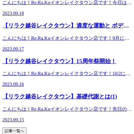
凝って仕事がはかどらない、骨や神経に異常がないのに手が
こんにちは！Re.Ra.Kuイオンレイクタウン店です！今日は敬
なく、お客様に合わせた様々な健康に対するアドバイスの提
時期なのでしっかりとお身体のケアをしていきましょう。秋
谷市レイクタウン3-1-1イオンレイクタウンmori2FTEL 048-
痺れるというように、第三者が見た目では分からないけど、
老の日！おじいちゃん、おばあちゃんと離れて暮らしている
案をしております。一緒にこれからの未来を健康に過ごしま
にかけては【おなかケア】というオプションがオススメで
967-5051JR武蔵野線 越谷レイクタウン駅より徒歩約10分マ
2023.09.18
本人は間違えなく感じている症状決して、どちらが良い悪い
人も多いと思いますがたまには連絡をとってみたり会いに行
しよう＾＾━━━━━━━━━━━━━━━━━━……‥・
す。普段あまりほぐさない場所ですが、お腹の筋肉は腰と強
ッサージより気持ちいい！？リラクのボディケアをぜひご体
はありません。西洋医学には短い時間で病気を治療できると
ってみたりしてみてはいかがでしょうか？おじいちゃん、お
☆★☆新しい健康を考えるRe.Ra.Ku イオンレイクタウン店
い関連性がありますので、腰がおつらい方にも適した施術で
験ください★
【リラク越谷レイクタウン】適度な運動と ボディ
いう良さ、東洋医学は長期だが、体に負担がかかりにくいと
ばあちゃんたちを労わるのとあわせて自分自身のお身体も労
営業時間10：00～21：00（最終受付20：20） 〒343-0828
す。夏の食べ物で胃腸に負担をかけてしまっている方も通常
いう良さが。皆様はどちらを好まれますか？？よく当店でも
メンテナンスが不可欠
わる日にしましょう♪祝日でご予約も埋まりやすくなってい
埼玉県越谷市レイクタウン3-1-1イオンレイクタウン
のボディケアと組合せてぜひ受けてみて下さい。現在、イオ
こんにちは！Re.Ra.Kuイオンレイクタウン店です！9月にな
お客様から伺う「疲れやすい/だるい/冷える」といった体の
ますのでお早めに店舗まで足を運んでみてください！※リラ
mori2FTEL 048-967-5051JR武蔵野線 越谷レイクタウン駅より
ンレイクタウンの15周年イベントをしています。当店では
りましたが蒸し暑さが凄いですね。真夏の頃の方が汗をかか
異変も、“未病”の一つとされていますので、お薬使うほどじ
クではマッサージのようなほぐしだけではなく、お客様に合
徒歩約10分マッサージより気持ちいい！？リラクのボディケ
2023.09.17
【150分カスタムコース】を実施中。お時間の中で、お身体
なかった気がするくらい外を歩くだけで汗ばんでしまいま
ゃないけど体調不良予備軍と考えていただき、本来であれば
わせた様々な健康に対するアドバイスの提案をしておりま
アをぜひご体験ください★
に合ったコースやオプションを組合せる事ができるお得なコ
す。とは言え、少しずつですが冬が近づいて来ていて年末に
放置したり我慢しない方がいい状態のものは早めに手を打っ
す。一緒にこれからの未来を健康に過ごしましよう＾＾
【リラク越谷レイクタウン】15周年祭開始！
ースです。もちろん、おなかケアもお選びいただけます※リ
かけて、何かするための種まきは正に今、やっておかないと
ておきたいところですね。“病気になってから治す”ではな
━━━━━━━━━━━━━━━━━━……‥・☆★☆新し
ラクではマッサージのようなほぐしだけではなく、お客様に
いけないですね。最近は流行り病なども流行していますし、
く“病気になる前に予防する”のように、ボディケアにおいて
い健康を考えるRe.Ra.Ku イオンレイクタウン店営業時間
こんにちは！Re.Ra.Kuイオンレイクタウン店です！10/2に開
合わせた様々な健康に対するアドバイスの提案をしておりま
身体をしっかりケアして免疫力を高め病気を予防し身体がい
も、“体が痛くなってからほぐす”ではなく“溜め込んで痛く
10：00～21：00（最終受付20：20） 〒343-0828埼玉県越
業15周年を迎えるにあたり昨日より、イオンレイクタウン15
す。一緒にこれからの未来を健康に過ごしましよう＾＾
つでも動かせるように、適度な運動とボディメンテナンスが
ならないように定期的にメンテナンス”このようにお身体と
2023.09.16
谷市レイクタウン3-1-1イオンレイクタウンmori2FTEL 048-
周年祭がスタートしています！お得な情報が盛りだくさんで
━━━━━━━━━━━━━━━━━━……‥・☆★☆新し
不可欠です！！当店では4月にリリースしたReフレッシュコ
向き合う時間を作っていただけると極力つらさを感じにくい
967-5051JR武蔵野線 越谷レイクタウン駅より徒歩約10分マ
ワクワクしますね♪♪そこで、当店もお得すぎる限定コースを
い健康を考えるRe.Ra.Ku イオンレイクタウン店営業時間
ースという新メニューをお披露目して丁度半年となりますが
生活を送れるのではないかな？と思います。※リラクではマ
【リラク越谷レイクタウン】基礎代謝とは(1)
ッサージより気持ちいい！？リラクのボディケアをぜひご体
ご用意しました。本日はこちらのご案内をさせていただきま
10：00～21：00（最終受付20：20） 〒343-0828埼玉県越
しっかりしたほぐしと、メリハリあるストレッチで大変人気
ッサージのようなほぐしだけではなく、お客様に合わせた
験ください★
す！！※9/24までの限定コースとなりますのでご希望の方は
谷市レイクタウン3-1-1イオンレイクタウンmori2FTEL 048-
なメニューと成長しました。まだ受けた事がない方は、是非
様々な健康に対するアドバイスの提案をしております。一緒
こんにちは！Re.Ra.Kuイオンレイクタウン店です！先日のブ
お早めに！！150分間の中で、受けたいものをご自身で組み
967-5051JR武蔵野線 越谷レイクタウン駅より徒歩約10分マ
一度受けてみて下さい！オススメは90分以上のコースです。
にこれからの未来を健康に過ごしましよう＾＾
ログで減量の際、気をつけたのは【代謝を上げる事！】これ
上げる楽しさもありますが、わからないや…って方はお身体
ッサージより気持ちいい！？リラクのボディケアをぜひご体
2023.09.15
違いが実感できると思いますよ(^^ ※リラクではマッサージ
━━━━━━━━━━━━━━━━━━……‥・☆★☆新し
だけ！と書きましたが“代謝”について今日はお勉強しましょ
のお疲れにあったコースをセラピストがご提案させていただ
験ください★
のようなほぐしだけではなく、お客様に合わせた様々な健康
い健康を考えるRe.Ra.Ku イオンレイクタウン店営業時間
う！まず…「ダイエットをしても痩せにくくなった」「おな
きます！！私も休みの日に来て受けたいなぁって思うくらい
記事一覧へ
に対するアドバイスの提案をしております。一緒にこれから
10：00～21：00（最終受付20：20） 〒343-0828埼玉県越