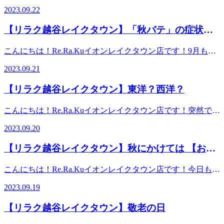
て皆さんはありますでしょうか？例えば【夏休みの宿題】。
す。そんな時は、まずお身体の冷えを気にされてみて下さ
2023.09.22
気に健康に過ごすためにも、一工夫必要です！！本日迄の限
着実に毎日コツコツ勧められるタイプ、や最初は頑張れてい
い。特にお腹が冷えることで自律神経も乱れてくるのでおへ
定コース【カスタム150分】お時間ある方は是非受けてみて
るけどどこかでサボりだしてしまってビックリするくらいお
そから円と描くように、ぐるぐると右から左へ...行いますと
【リラク越谷レイクタウン】「秋バテ」の症状出
下さい！！あなただけのオーダーメイド施術でゆったり時間
わってないーと焦る子。私は最初からやらず最後に【やれる
気持ちも整いますよ。なでであげるだけ、優しくやればやる
を過ごして、スッキリしてください★ ※リラクではマッサ
ていませんか？
ものだけ】やる子でした。 踏み倒してもそれは人徳でどう
ほど、神経が緩みますのでぜひ、簡単ですから、冷えから来
こんにちは！Re.Ra.Kuイオンレイクタウン店です！9月も半
ージのようなほぐしだけではなく、お客様に合わせた様々な
にかなると思っていました。大人になった今、分かります。
る不調対策として行ってみてくださいね。※リラクではマッ
ばになって朝晩はすっかり過ごしやすい気温になりました
健康に対するアドバイスの提案をしております。一緒にこれ
それは築いた信頼を徐々に失って首の皮一枚の愛想で繋がっ
2023.09.21
サージのようなほぐしだけではなく、お客様に合わせた様々
ね。夏から秋にかけて季節が変わるこの時期は、お疲れも溜
からの未来を健康に過ごしましよう＾＾
ていたのだと！ストレッチは、体の味方です。でもやればい
な健康に対するアドバイスの提案をしております。一緒にこ
まりやすくなっています。なんとなく体がだるくて疲れが抜
━━━━━━━━━━━━━━━━━━……‥・☆★☆新し
いってもんでもございません。あなたに合う強度、回数の設
【リラク越谷レイクタウン】東洋？西洋？
れからの未来を健康に過ごしましよう＾＾
けなかったり、食欲がなくなったりといった不調を感じたり
い健康を考えるRe.Ra.Ku イオンレイクタウン店営業時間
定があります。疲れたからこそ労いのストレッチをしましょ
━━━━━━━━━━━━━━━━━━……‥・☆★☆新し
していないですか？その不調は、体が気温差対応しきれずに
10：00～21：00（最終受付20：20） 〒343-0828埼玉県越
う。今、元気なら元気を明日に繋ぐストレッチをしましょ
こんにちは！Re.Ra.Kuイオンレイクタウン店です！突然です
い健康を考えるRe.Ra.Ku イオンレイクタウン店営業時間
起こる「秋バテ」の症状かもしれません。秋バテを解消する
谷市レイクタウン3-1-1イオンレイクタウンmori2FTEL 048-
う。心を落ち着かせて常にフラットでいられるように深呼吸
が、「西洋医学と東洋医学の違いとは？」この問いに答えら
10：00～21：00（最終受付20：20） 〒343-0828埼玉県越
には気温の差を調整できるような工夫が必要です。1.暑くて
967-5051JR武蔵野線 越谷レイクタウン駅より徒歩約10分マ
2023.09.20
は欠かさないでください。メルマガのイラストの〆切が迫っ
れますか？？西洋医学は、投薬や手術といった方法で、体の
谷市レイクタウン3-1-1イオンレイクタウンmori2FTEL 048-
も長袖を常備お店や乗り物などの室内が冷房で冷えきってい
ッサージより気持ちいい！？リラクのボディケアをぜひご体
ています（本日）みなさんによりそう、信頼のRe.Ra.Kuで
悪い部分に直接アプローチして治療していきます。東洋医学
967-5051JR武蔵野線 越谷レイクタウン駅より徒歩約10分マ
る事が多いので、軽くい羽織れる物があると便利です。2.室
験ください★
【リラク越谷レイクタウン】秋にかけては 【おな
す！ブログはこの辺で終わります！！！！！ス――――ハ
は、体の不調を内側から根本的に治す治療法。具体的には鍼
ッサージより気持ちいい！？リラクのボディケアをぜひご体
温コントロールを意識暑い時期にクーラーをつけない訳には
――――――――！！！！！ ※リラクではマッサージのよ
かケア】というオプションがオススメ
灸やあん摩、漢方といった方法を用います。また病気を未然
験ください★
いきませんが、直接人に風を当てないようにする機能等を利
こんにちは！Re.Ra.Kuイオンレイクタウン店です！今日も暑
うなほぐしだけではなく、お客様に合わせた様々な健康に対
に防ぐため、日頃から疲れを溜めず抵抗力をつけておくとい
用して工夫しましょう。3.できるだけ湯船に浸かる40度くら
いですね。全国的に30℃を超えるお天気で、天気情報サイト
するアドバイスの提案をしております。一緒にこれからの未
うのも、東洋医学の考え方。ちなみに得意分野があります。
2023.09.19
いのお湯に首まで浸かることで（10分くらい）深部体温が上
の気温分布図を見ると、日本列島が真っ赤に彩られていま
来を健康に過ごしましよう＾＾
西洋医学→『器質的疾患』ex.)胃に穴が開いてお腹が痛い、
がるので寒暖差疲労を感じずらくなります。日々の生活のな
す。九月も後半戦ですが、この残暑が明けると一気に冬の気
━━━━━━━━━━━━━━━━━━……‥・☆★☆新し
骨折して痛いというように、第三者が目で見て分かる原因に
【リラク越谷レイクタウン】敬老の日
かで上手に工夫をしながら秋バテを解消して健康に過ごしま
配がするようになってきて、紅葉で真っ赤に染まる山々が観
い健康を考えるRe.Ra.Ku イオンレイクタウン店営業時間
よって発生している症状東洋医学→『機能的疾患』ex.)肩が
しょう！！※リラクではマッサージのようなほぐしだけでは
れるかもしれませんね。季節の変わり目で体調を崩しやすい
10：00～21：00（最終受付20：20） 〒343-0828埼玉県越