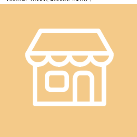
━━━━━━━━━━━━━━━━━━……‥・☆★☆
新しい健康を考える
Re.Ra.Ku イオンレイクタウン店
営業時間
10：00～21：00（最終受付20：20）
〒343-0828
埼玉県越谷市レイクタウン3-1-1
イオンレイクタウンmori2F
TEL 048-967-5051
JR武蔵野線 越谷レイクタウン駅より徒歩約10分
マッサージより気持ちいい！？
リラクのボディケアをぜひご体験ください★