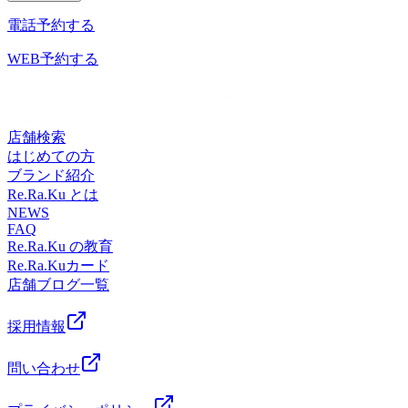
か周りの脂肪が気になるようになった」と感じたことはあり
とっても！とっても！！目玉商品となります！！！これを機
の未来を健康に過ごしましよう＾＾
谷市レイクタウン3-1-1イオンレイクタウンmori2FTEL 048-
ませんか？もしかすると「基礎代謝の低下」が原因かも？？
電話予約する
に、Re.Ra.Kuのコースを色々と受けてみるのはいかがでしょ
━━━━━━━━━━━━━━━━━━……‥・☆★☆新し
967-5051JR武蔵野線 越谷レイクタウン駅より徒歩約10分マ
ん？？基礎代謝ってそもそも何？？覚醒状態で、生命活動を
うか？？※一部、組合せ対象外コースあり。店頭にてご案内
い健康を考えるRe.Ra.Ku イオンレイクタウン店営業時間
ッサージより気持ちいい！？リラクのボディケアをぜひご体
維持するために【必要最低限なエネルギー】。じっとしてい
WEB予約する
させていただきます。今日からシルバーウィーク☆彡大気の
10：00～21：00（最終受付20：20） 〒343-0828埼玉県越
験ください★
ても消費される1日あたりのエネルギー量で、一般成人は女
状態が不安定でお天気が心配ですがカラダを楽にして、思い
谷市レイクタウン3-1-1イオンレイクタウンmori2FTEL 048-
性が約1200kcal、男性が約1500kcal。※男性のピークは15～
っきり楽しみたいですね(^^♪※リラクではマッサージのよう
967-5051JR武蔵野線 越谷レイクタウン駅より徒歩約10分マ
17歳の1610kcal、女性のピークは12～14歳の1410kcal。その
なほぐしだけではなく、お客様に合わせた様々な健康に対す
ッサージより気持ちいい！？リラクのボディケアをぜひご体
後加齢とともに徐々に基礎代謝は下がっていきます。基礎代
店舗検索
るアドバイスの提案をしております。一緒にこれからの未来
験ください★
謝は筋肉量や体質など、様々な要素から影響を受けます。運
はじめての方
を健康に過ごしましよう＾＾
動をして筋肉量を増やしたり、適切な食生活を実践したり
ブランド紹介
━━━━━━━━━━━━━━━━━━……‥・☆★☆新し
で、上げることができます。※ここについては、また次の機
Re.Ra.Ku とは
い健康を考えるRe.Ra.Ku イオンレイクタウン店営業時間
会にお話しますね♪【基礎代謝が高い＝1日に消費するカロリ
NEWS
10：00～21：00（最終受付20：20） 〒343-0828埼玉県越
FAQ
ーが多い】特に運動をしなくても多くのカロリーを消費する
谷市レイクタウン3-1-1イオンレイクタウンmori2FTEL 048-
Re.Ra.Ku の教育
ので、「基礎代謝が高い体＝太りにくい体」ともいえます。
967-5051JR武蔵野線 越谷レイクタウン駅より徒歩約10分マ
Re.Ra.Kuカード
肥満を防ぎ、若い頃の体形を維持するには、基礎代謝を高め
ッサージより気持ちいい！？リラクのボディケアをぜひご体
店舗ブログ一覧
ることが大切という事です。基礎代謝を上げるのに、特別な
験ください★
ことは必要ない！適度な運動/バランスのいい食事/規則正し
い生活が基本。「健康的な生活＝基礎代謝を上げる生活」
採用情報
日々の運動習慣、食事習慣、生活習慣を見直してみましょ
う。※代謝には【新陳代謝】もあるので、こちらもいつか触
問い合わせ
れていこうかなと思います♪※リラクではマッサージのよう
なほぐしだけではなく、お客様に合わせた様々な健康に対す