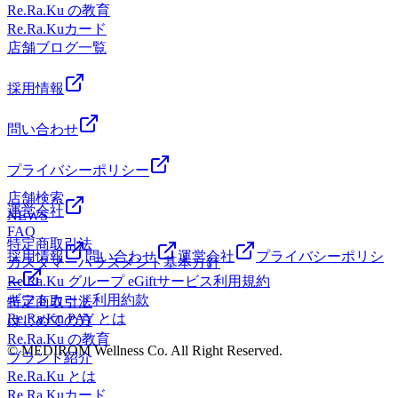
谷市レイクタウン3-1-1イオンレイクタウンmori2FTEL 048-
Re.Ra.Ku の教育
ので、「基礎代謝が高い体＝太りにくい体」ともいえます。
967-5051JR武蔵野線 越谷レイクタウン駅より徒歩約10分マ
Re.Ra.Kuカード
肥満を防ぎ、若い頃の体形を維持するには、基礎代謝を高め
ッサージより気持ちいい！？リラクのボディケアをぜひご体
店舗ブログ一覧
ることが大切という事です。基礎代謝を上げるのに、特別な
験ください★
ことは必要ない！適度な運動/バランスのいい食事/規則正し
い生活が基本。「健康的な生活＝基礎代謝を上げる生活」
採用情報
日々の運動習慣、食事習慣、生活習慣を見直してみましょ
う。※代謝には【新陳代謝】もあるので、こちらもいつか触
問い合わせ
れていこうかなと思います♪※リラクではマッサージのよう
なほぐしだけではなく、お客様に合わせた様々な健康に対す
プライバシーポリシー
るアドバイスの提案をしております。一緒にこれからの未来
店舗検索
を健康に過ごしましよう＾＾
運営会社
NEWS
━━━━━━━━━━━━━━━━━━……‥・☆★☆新し
FAQ
い健康を考えるRe.Ra.Ku イオンレイクタウン店営業時間
特定商取引法
10：00～21：00（最終受付20：20） 〒343-0828埼玉県越
採用情報
問い合わせ
運営会社
プライバシーポリシ
カスタマーハラスメント基本方針
谷市レイクタウン3-1-1イオンレイクタウンmori2FTEL 048-
Re.Ra.Ku グループ eGiftサービス利用規約
ー
967-5051JR武蔵野線 越谷レイクタウン駅より徒歩約10分マ
ギフトカード利用約款
特定商取引法
ッサージより気持ちいい！？リラクのボディケアをぜひご体
Re.Ra.Ku PAY とは
はじめての方
験ください★
Re.Ra.Ku の教育
© MEDIROM Wellness Co. All Right Reserved.
ブランド紹介
Re.Ra.Ku とは
Re.Ra.Kuカード