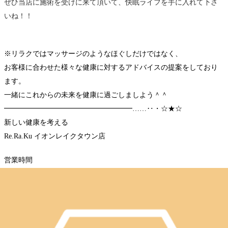
ぜひ当店に施術を受けに来て頂いて、快眠ライフを手に入れて下さ
いね！！
※リラクではマッサージのようなほぐしだけではなく、
お客様に合わせた様々な健康に対するアドバイスの提案をしており
ます。
一緒にこれからの未来を健康に過ごしましよう＾＾
━━━━━━━━━━━━━━━━━━……‥・☆★☆
新しい健康を考える
Re.Ra.Ku イオンレイクタウン店
営業時間
10：00～21：00（最終受付20：20）
〒343-0828
埼玉県越谷市レイクタウン3-1-1
イオンレイクタウンmori2F