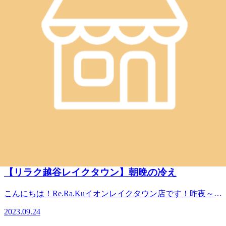
TEL 048-967-5051
JR武蔵野線 越谷レイクタウン駅より徒歩約10分
マッサージより気持ちいい！？
リラクのボディケアをぜひご体験ください★
WEB予約する
電話予約する
048-967-5051
最近のブログ
【リラク越谷レイクタウン】朝晩の冷え
こんにちは！Re.Ra.Kuイオンレイクタウン店です！昨夜～朝
にかけて涼しかったですね。いや、肌寒いって言う方が正し
2023.09.24
い…？？急に気温変化に困惑した鈴木です。薄手の長袖長ズ
ボンのパジャマで寝ましたがそれでもひんやりして、しっか