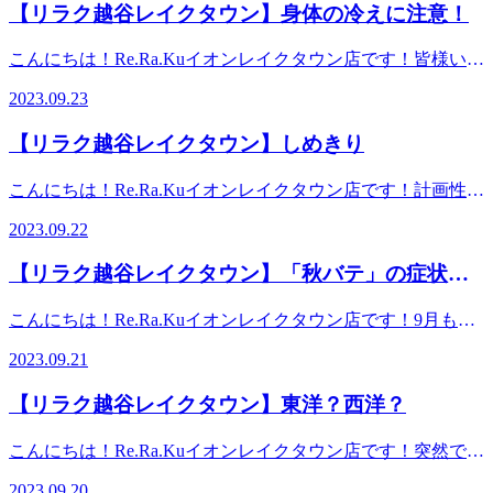
【リラク越谷レイクタウン】身体の冷えに注意！
り上掛けをかけて。特に、AM3:30に起きてラグビー観てい
る時が寒くて布団被って試合観戦していましたよ(笑)鈴木的
こんにちは！Re.Ra.Kuイオンレイクタウン店です！皆様いか
に今大会で一番注目していた【南アフリカvsアイルランド】
がお過ごしでしょうか？最近、秋の香りがどことなく感じる
の試合が楽しすぎて気がついたら寒さ忘れていましたが(^-^;
2023.09.23
事が増えました。秋の気候は過ごしやすいので、美味しい実
皆様も寝ている時は、そこまで寒い！！という感覚は気づか
りの果物や旬のお野菜を堪能できますね。そして今の感じで
ないかなと思いますが、知らぬ間に体がキンキンに冷えてい
【リラク越谷レイクタウン】しめきり
すと、季節の変わり目の序章という言葉がぴったりな気がし
る事も。太ももとか二の腕、肩回りなどは特にご注意を。
ます。こんなときに「あれ？風邪っぽいかも。」と思うこと
徐々に寝る際の服装や寝具も季節に合わせて替えていって下
こんにちは！Re.Ra.Kuイオンレイクタウン店です！計画性っ
が増えたり、気圧の変化でお身体の流れも変わると思いま
さいね。気づかぬ間の冷えは不調を呼ぶ要因の一つにも。元
て皆さんはありますでしょうか？例えば【夏休みの宿題】。
す。そんな時は、まずお身体の冷えを気にされてみて下さ
2023.09.22
気に健康に過ごすためにも、一工夫必要です！！本日迄の限
着実に毎日コツコツ勧められるタイプ、や最初は頑張れてい
い。特にお腹が冷えることで自律神経も乱れてくるのでおへ
定コース【カスタム150分】お時間ある方は是非受けてみて
るけどどこかでサボりだしてしまってビックリするくらいお
そから円と描くように、ぐるぐると右から左へ...行いますと
【リラク越谷レイクタウン】「秋バテ」の症状出
下さい！！あなただけのオーダーメイド施術でゆったり時間
わってないーと焦る子。私は最初からやらず最後に【やれる
気持ちも整いますよ。なでであげるだけ、優しくやればやる
を過ごして、スッキリしてください★ ※リラクではマッサ
ていませんか？
ものだけ】やる子でした。 踏み倒してもそれは人徳でどう
ほど、神経が緩みますのでぜひ、簡単ですから、冷えから来
こんにちは！Re.Ra.Kuイオンレイクタウン店です！9月も半
ージのようなほぐしだけではなく、お客様に合わせた様々な
にかなると思っていました。大人になった今、分かります。
る不調対策として行ってみてくださいね。※リラクではマッ
ばになって朝晩はすっかり過ごしやすい気温になりました
健康に対するアドバイスの提案をしております。一緒にこれ
それは築いた信頼を徐々に失って首の皮一枚の愛想で繋がっ
2023.09.21
サージのようなほぐしだけではなく、お客様に合わせた様々
ね。夏から秋にかけて季節が変わるこの時期は、お疲れも溜
からの未来を健康に過ごしましよう＾＾
ていたのだと！ストレッチは、体の味方です。でもやればい
な健康に対するアドバイスの提案をしております。一緒にこ
まりやすくなっています。なんとなく体がだるくて疲れが抜
━━━━━━━━━━━━━━━━━━……‥・☆★☆新し
いってもんでもございません。あなたに合う強度、回数の設
【リラク越谷レイクタウン】東洋？西洋？
れからの未来を健康に過ごしましよう＾＾
けなかったり、食欲がなくなったりといった不調を感じたり
い健康を考えるRe.Ra.Ku イオンレイクタウン店営業時間
定があります。疲れたからこそ労いのストレッチをしましょ
━━━━━━━━━━━━━━━━━━……‥・☆★☆新し
していないですか？その不調は、体が気温差対応しきれずに
10：00～21：00（最終受付20：20） 〒343-0828埼玉県越
う。今、元気なら元気を明日に繋ぐストレッチをしましょ
こんにちは！Re.Ra.Kuイオンレイクタウン店です！突然です
い健康を考えるRe.Ra.Ku イオンレイクタウン店営業時間
起こる「秋バテ」の症状かもしれません。秋バテを解消する
谷市レイクタウン3-1-1イオンレイクタウンmori2FTEL 048-
う。心を落ち着かせて常にフラットでいられるように深呼吸
が、「西洋医学と東洋医学の違いとは？」この問いに答えら
10：00～21：00（最終受付20：20） 〒343-0828埼玉県越
には気温の差を調整できるような工夫が必要です。1.暑くて
967-5051JR武蔵野線 越谷レイクタウン駅より徒歩約10分マ
2023.09.20
は欠かさないでください。メルマガのイラストの〆切が迫っ