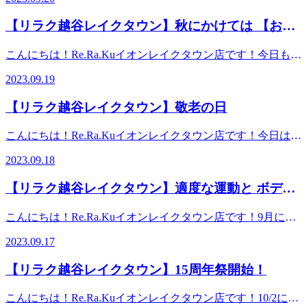
れますか？？西洋医学は、投薬や手術といった方法で、体の
谷市レイクタウン3-1-1イオンレイクタウンmori2FTEL 048-
も長袖を常備お店や乗り物などの室内が冷房で冷えきってい
ッサージより気持ちいい！？リラクのボディケアをぜひご体
ています（本日）みなさんによりそう、信頼のRe.Ra.Kuで
悪い部分に直接アプローチして治療していきます。東洋医学
967-5051JR武蔵野線 越谷レイクタウン駅より徒歩約10分マ
る事が多いので、軽くい羽織れる物があると便利です。2.室
験ください★
【リラク越谷レイクタウン】秋にかけては 【おな
す！ブログはこの辺で終わります！！！！！ス――――ハ
は、体の不調を内側から根本的に治す治療法。具体的には鍼
ッサージより気持ちいい！？リラクのボディケアをぜひご体
温コントロールを意識暑い時期にクーラーをつけない訳には
――――――――！！！！！ ※リラクではマッサージのよ
かケア】というオプションがオススメ
灸やあん摩、漢方といった方法を用います。また病気を未然
験ください★
いきませんが、直接人に風を当てないようにする機能等を利
こんにちは！Re.Ra.Kuイオンレイクタウン店です！今日も暑
うなほぐしだけではなく、お客様に合わせた様々な健康に対
に防ぐため、日頃から疲れを溜めず抵抗力をつけておくとい
用して工夫しましょう。3.できるだけ湯船に浸かる40度くら
いですね。全国的に30℃を超えるお天気で、天気情報サイト
するアドバイスの提案をしております。一緒にこれからの未
うのも、東洋医学の考え方。ちなみに得意分野があります。
2023.09.19
いのお湯に首まで浸かることで（10分くらい）深部体温が上
の気温分布図を見ると、日本列島が真っ赤に彩られていま
来を健康に過ごしましよう＾＾
西洋医学→『器質的疾患』ex.)胃に穴が開いてお腹が痛い、
がるので寒暖差疲労を感じずらくなります。日々の生活のな
す。九月も後半戦ですが、この残暑が明けると一気に冬の気
━━━━━━━━━━━━━━━━━━……‥・☆★☆新し
骨折して痛いというように、第三者が目で見て分かる原因に
【リラク越谷レイクタウン】敬老の日
かで上手に工夫をしながら秋バテを解消して健康に過ごしま
配がするようになってきて、紅葉で真っ赤に染まる山々が観
い健康を考えるRe.Ra.Ku イオンレイクタウン店営業時間
よって発生している症状東洋医学→『機能的疾患』ex.)肩が
しょう！！※リラクではマッサージのようなほぐしだけでは
れるかもしれませんね。季節の変わり目で体調を崩しやすい
10：00～21：00（最終受付20：20） 〒343-0828埼玉県越
凝って仕事がはかどらない、骨や神経に異常がないのに手が
こんにちは！Re.Ra.Kuイオンレイクタウン店です！今日は敬
なく、お客様に合わせた様々な健康に対するアドバイスの提
時期なのでしっかりとお身体のケアをしていきましょう。秋
谷市レイクタウン3-1-1イオンレイクタウンmori2FTEL 048-
痺れるというように、第三者が見た目では分からないけど、
老の日！おじいちゃん、おばあちゃんと離れて暮らしている
案をしております。一緒にこれからの未来を健康に過ごしま
にかけては【おなかケア】というオプションがオススメで
967-5051JR武蔵野線 越谷レイクタウン駅より徒歩約10分マ
2023.09.18
本人は間違えなく感じている症状決して、どちらが良い悪い
人も多いと思いますがたまには連絡をとってみたり会いに行
しよう＾＾━━━━━━━━━━━━━━━━━━……‥・
す。普段あまりほぐさない場所ですが、お腹の筋肉は腰と強
ッサージより気持ちいい！？リラクのボディケアをぜひご体
はありません。西洋医学には短い時間で病気を治療できると
ってみたりしてみてはいかがでしょうか？おじいちゃん、お
☆★☆新しい健康を考えるRe.Ra.Ku イオンレイクタウン店
い関連性がありますので、腰がおつらい方にも適した施術で
験ください★
【リラク越谷レイクタウン】適度な運動と ボディ
いう良さ、東洋医学は長期だが、体に負担がかかりにくいと
ばあちゃんたちを労わるのとあわせて自分自身のお身体も労
営業時間10：00～21：00（最終受付20：20） 〒343-0828
す。夏の食べ物で胃腸に負担をかけてしまっている方も通常
いう良さが。皆様はどちらを好まれますか？？よく当店でも
メンテナンスが不可欠
わる日にしましょう♪祝日でご予約も埋まりやすくなってい
埼玉県越谷市レイクタウン3-1-1イオンレイクタウン
のボディケアと組合せてぜひ受けてみて下さい。現在、イオ
こんにちは！Re.Ra.Kuイオンレイクタウン店です！9月にな
お客様から伺う「疲れやすい/だるい/冷える」といった体の
ますのでお早めに店舗まで足を運んでみてください！※リラ
mori2FTEL 048-967-5051JR武蔵野線 越谷レイクタウン駅より
ンレイクタウンの15周年イベントをしています。当店では
りましたが蒸し暑さが凄いですね。真夏の頃の方が汗をかか
異変も、“未病”の一つとされていますので、お薬使うほどじ
クではマッサージのようなほぐしだけではなく、お客様に合
徒歩約10分マッサージより気持ちいい！？リラクのボディケ
2023.09.17
【150分カスタムコース】を実施中。お時間の中で、お身体
なかった気がするくらい外を歩くだけで汗ばんでしまいま
ゃないけど体調不良予備軍と考えていただき、本来であれば
わせた様々な健康に対するアドバイスの提案をしておりま
アをぜひご体験ください★
に合ったコースやオプションを組合せる事ができるお得なコ
す。とは言え、少しずつですが冬が近づいて来ていて年末に
放置したり我慢しない方がいい状態のものは早めに手を打っ
す。一緒にこれからの未来を健康に過ごしましよう＾＾
【リラク越谷レイクタウン】15周年祭開始！
ースです。もちろん、おなかケアもお選びいただけます※リ
かけて、何かするための種まきは正に今、やっておかないと
ておきたいところですね。“病気になってから治す”ではな
━━━━━━━━━━━━━━━━━━……‥・☆★☆新し
ラクではマッサージのようなほぐしだけではなく、お客様に
いけないですね。最近は流行り病なども流行していますし、
く“病気になる前に予防する”のように、ボディケアにおいて
い健康を考えるRe.Ra.Ku イオンレイクタウン店営業時間
こんにちは！Re.Ra.Kuイオンレイクタウン店です！10/2に開
合わせた様々な健康に対するアドバイスの提案をしておりま
身体をしっかりケアして免疫力を高め病気を予防し身体がい
も、“体が痛くなってからほぐす”ではなく“溜め込んで痛く