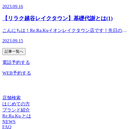
10：00～21：00（最終受付20：20） 〒343-0828埼玉県越
業15周年を迎えるにあたり昨日より、イオンレイクタウン15
す。一緒にこれからの未来を健康に過ごしましよう＾＾
つでも動かせるように、適度な運動とボディメンテナンスが
ならないように定期的にメンテナンス”このようにお身体と
2023.09.16
谷市レイクタウン3-1-1イオンレイクタウンmori2FTEL 048-
周年祭がスタートしています！お得な情報が盛りだくさんで
━━━━━━━━━━━━━━━━━━……‥・☆★☆新し
不可欠です！！当店では4月にリリースしたReフレッシュコ
向き合う時間を作っていただけると極力つらさを感じにくい
967-5051JR武蔵野線 越谷レイクタウン駅より徒歩約10分マ
ワクワクしますね♪♪そこで、当店もお得すぎる限定コースを
い健康を考えるRe.Ra.Ku イオンレイクタウン店営業時間
ースという新メニューをお披露目して丁度半年となりますが
生活を送れるのではないかな？と思います。※リラクではマ
【リラク越谷レイクタウン】基礎代謝とは(1)
ッサージより気持ちいい！？リラクのボディケアをぜひご体
ご用意しました。本日はこちらのご案内をさせていただきま
10：00～21：00（最終受付20：20） 〒343-0828埼玉県越
しっかりしたほぐしと、メリハリあるストレッチで大変人気
ッサージのようなほぐしだけではなく、お客様に合わせた
験ください★
す！！※9/24までの限定コースとなりますのでご希望の方は
谷市レイクタウン3-1-1イオンレイクタウンmori2FTEL 048-
なメニューと成長しました。まだ受けた事がない方は、是非
様々な健康に対するアドバイスの提案をしております。一緒
こんにちは！Re.Ra.Kuイオンレイクタウン店です！先日のブ
お早めに！！150分間の中で、受けたいものをご自身で組み
967-5051JR武蔵野線 越谷レイクタウン駅より徒歩約10分マ
一度受けてみて下さい！オススメは90分以上のコースです。
にこれからの未来を健康に過ごしましよう＾＾
ログで減量の際、気をつけたのは【代謝を上げる事！】これ
上げる楽しさもありますが、わからないや…って方はお身体
ッサージより気持ちいい！？リラクのボディケアをぜひご体
2023.09.15
違いが実感できると思いますよ(^^ ※リラクではマッサージ
━━━━━━━━━━━━━━━━━━……‥・☆★☆新し
だけ！と書きましたが“代謝”について今日はお勉強しましょ
のお疲れにあったコースをセラピストがご提案させていただ
験ください★
のようなほぐしだけではなく、お客様に合わせた様々な健康
い健康を考えるRe.Ra.Ku イオンレイクタウン店営業時間
う！まず…「ダイエットをしても痩せにくくなった」「おな
きます！！私も休みの日に来て受けたいなぁって思うくらい
記事一覧へ
に対するアドバイスの提案をしております。一緒にこれから
10：00～21：00（最終受付20：20） 〒343-0828埼玉県越
か周りの脂肪が気になるようになった」と感じたことはあり
とっても！とっても！！目玉商品となります！！！これを機
の未来を健康に過ごしましよう＾＾
谷市レイクタウン3-1-1イオンレイクタウンmori2FTEL 048-
ませんか？もしかすると「基礎代謝の低下」が原因かも？？
電話予約する
に、Re.Ra.Kuのコースを色々と受けてみるのはいかがでしょ
━━━━━━━━━━━━━━━━━━……‥・☆★☆新し
967-5051JR武蔵野線 越谷レイクタウン駅より徒歩約10分マ
ん？？基礎代謝ってそもそも何？？覚醒状態で、生命活動を
うか？？※一部、組合せ対象外コースあり。店頭にてご案内
い健康を考えるRe.Ra.Ku イオンレイクタウン店営業時間
ッサージより気持ちいい！？リラクのボディケアをぜひご体
維持するために【必要最低限なエネルギー】。じっとしてい
WEB予約する
させていただきます。今日からシルバーウィーク☆彡大気の
10：00～21：00（最終受付20：20） 〒343-0828埼玉県越
験ください★
ても消費される1日あたりのエネルギー量で、一般成人は女
状態が不安定でお天気が心配ですがカラダを楽にして、思い
谷市レイクタウン3-1-1イオンレイクタウンmori2FTEL 048-
性が約1200kcal、男性が約1500kcal。※男性のピークは15～
っきり楽しみたいですね(^^♪※リラクではマッサージのよう
967-5051JR武蔵野線 越谷レイクタウン駅より徒歩約10分マ
17歳の1610kcal、女性のピークは12～14歳の1410kcal。その
なほぐしだけではなく、お客様に合わせた様々な健康に対す
ッサージより気持ちいい！？リラクのボディケアをぜひご体
後加齢とともに徐々に基礎代謝は下がっていきます。基礎代
店舗検索
るアドバイスの提案をしております。一緒にこれからの未来
験ください★
謝は筋肉量や体質など、様々な要素から影響を受けます。運
はじめての方
を健康に過ごしましよう＾＾
動をして筋肉量を増やしたり、適切な食生活を実践したり
ブランド紹介
━━━━━━━━━━━━━━━━━━……‥・☆★☆新し
で、上げることができます。※ここについては、また次の機
Re.Ra.Ku とは
い健康を考えるRe.Ra.Ku イオンレイクタウン店営業時間
会にお話しますね♪【基礎代謝が高い＝1日に消費するカロリ
NEWS
10：00～21：00（最終受付20：20） 〒343-0828埼玉県越
FAQ
ーが多い】特に運動をしなくても多くのカロリーを消費する