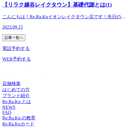
ワクワクしますね♪♪そこで、当店もお得すぎる限定コースを
い健康を考えるRe.Ra.Ku イオンレイクタウン店営業時間
ースという新メニューをお披露目して丁度半年となりますが
生活を送れるのではないかな？と思います。※リラクではマ
【リラク越谷レイクタウン】基礎代謝とは(1)
ッサージより気持ちいい！？リラクのボディケアをぜひご体
ご用意しました。本日はこちらのご案内をさせていただきま
10：00～21：00（最終受付20：20） 〒343-0828埼玉県越
しっかりしたほぐしと、メリハリあるストレッチで大変人気
ッサージのようなほぐしだけではなく、お客様に合わせた
験ください★
す！！※9/24までの限定コースとなりますのでご希望の方は
谷市レイクタウン3-1-1イオンレイクタウンmori2FTEL 048-
なメニューと成長しました。まだ受けた事がない方は、是非
様々な健康に対するアドバイスの提案をしております。一緒
こんにちは！Re.Ra.Kuイオンレイクタウン店です！先日のブ
お早めに！！150分間の中で、受けたいものをご自身で組み
967-5051JR武蔵野線 越谷レイクタウン駅より徒歩約10分マ
一度受けてみて下さい！オススメは90分以上のコースです。
にこれからの未来を健康に過ごしましよう＾＾
ログで減量の際、気をつけたのは【代謝を上げる事！】これ
上げる楽しさもありますが、わからないや…って方はお身体
ッサージより気持ちいい！？リラクのボディケアをぜひご体
2023.09.15
違いが実感できると思いますよ(^^ ※リラクではマッサージ
━━━━━━━━━━━━━━━━━━……‥・☆★☆新し
だけ！と書きましたが“代謝”について今日はお勉強しましょ
のお疲れにあったコースをセラピストがご提案させていただ
験ください★
のようなほぐしだけではなく、お客様に合わせた様々な健康
い健康を考えるRe.Ra.Ku イオンレイクタウン店営業時間
う！まず…「ダイエットをしても痩せにくくなった」「おな
きます！！私も休みの日に来て受けたいなぁって思うくらい
記事一覧へ
に対するアドバイスの提案をしております。一緒にこれから
10：00～21：00（最終受付20：20） 〒343-0828埼玉県越
か周りの脂肪が気になるようになった」と感じたことはあり
とっても！とっても！！目玉商品となります！！！これを機
の未来を健康に過ごしましよう＾＾
谷市レイクタウン3-1-1イオンレイクタウンmori2FTEL 048-
ませんか？もしかすると「基礎代謝の低下」が原因かも？？
電話予約する
に、Re.Ra.Kuのコースを色々と受けてみるのはいかがでしょ
━━━━━━━━━━━━━━━━━━……‥・☆★☆新し
967-5051JR武蔵野線 越谷レイクタウン駅より徒歩約10分マ
ん？？基礎代謝ってそもそも何？？覚醒状態で、生命活動を
うか？？※一部、組合せ対象外コースあり。店頭にてご案内
い健康を考えるRe.Ra.Ku イオンレイクタウン店営業時間
ッサージより気持ちいい！？リラクのボディケアをぜひご体
維持するために【必要最低限なエネルギー】。じっとしてい
WEB予約する
させていただきます。今日からシルバーウィーク☆彡大気の
10：00～21：00（最終受付20：20） 〒343-0828埼玉県越
験ください★
ても消費される1日あたりのエネルギー量で、一般成人は女
状態が不安定でお天気が心配ですがカラダを楽にして、思い
谷市レイクタウン3-1-1イオンレイクタウンmori2FTEL 048-
性が約1200kcal、男性が約1500kcal。※男性のピークは15～
っきり楽しみたいですね(^^♪※リラクではマッサージのよう
967-5051JR武蔵野線 越谷レイクタウン駅より徒歩約10分マ
17歳の1610kcal、女性のピークは12～14歳の1410kcal。その
なほぐしだけではなく、お客様に合わせた様々な健康に対す
ッサージより気持ちいい！？リラクのボディケアをぜひご体
後加齢とともに徐々に基礎代謝は下がっていきます。基礎代
店舗検索
るアドバイスの提案をしております。一緒にこれからの未来
験ください★
謝は筋肉量や体質など、様々な要素から影響を受けます。運
はじめての方
を健康に過ごしましよう＾＾
動をして筋肉量を増やしたり、適切な食生活を実践したり
ブランド紹介
━━━━━━━━━━━━━━━━━━……‥・☆★☆新し
で、上げることができます。※ここについては、また次の機
Re.Ra.Ku とは
い健康を考えるRe.Ra.Ku イオンレイクタウン店営業時間
会にお話しますね♪【基礎代謝が高い＝1日に消費するカロリ
NEWS
10：00～21：00（最終受付20：20） 〒343-0828埼玉県越
FAQ
ーが多い】特に運動をしなくても多くのカロリーを消費する
谷市レイクタウン3-1-1イオンレイクタウンmori2FTEL 048-
Re.Ra.Ku の教育
ので、「基礎代謝が高い体＝太りにくい体」ともいえます。
967-5051JR武蔵野線 越谷レイクタウン駅より徒歩約10分マ
Re.Ra.Kuカード
肥満を防ぎ、若い頃の体形を維持するには、基礎代謝を高め
ッサージより気持ちいい！？リラクのボディケアをぜひご体