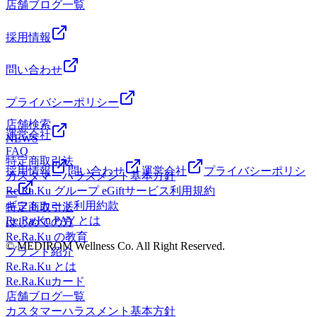
店舗ブログ一覧
ることが大切という事です。基礎代謝を上げるのに、特別な
験ください★
ことは必要ない！適度な運動/バランスのいい食事/規則正し
い生活が基本。「健康的な生活＝基礎代謝を上げる生活」
採用情報
日々の運動習慣、食事習慣、生活習慣を見直してみましょ
う。※代謝には【新陳代謝】もあるので、こちらもいつか触
問い合わせ
れていこうかなと思います♪※リラクではマッサージのよう
なほぐしだけではなく、お客様に合わせた様々な健康に対す
プライバシーポリシー
るアドバイスの提案をしております。一緒にこれからの未来
店舗検索
を健康に過ごしましよう＾＾
運営会社
NEWS
━━━━━━━━━━━━━━━━━━……‥・☆★☆新し
FAQ
い健康を考えるRe.Ra.Ku イオンレイクタウン店営業時間
特定商取引法
10：00～21：00（最終受付20：20） 〒343-0828埼玉県越
採用情報
問い合わせ
運営会社
プライバシーポリシ
カスタマーハラスメント基本方針
谷市レイクタウン3-1-1イオンレイクタウンmori2FTEL 048-
Re.Ra.Ku グループ eGiftサービス利用規約
ー
967-5051JR武蔵野線 越谷レイクタウン駅より徒歩約10分マ
ギフトカード利用約款
特定商取引法
ッサージより気持ちいい！？リラクのボディケアをぜひご体
Re.Ra.Ku PAY とは
はじめての方
験ください★
Re.Ra.Ku の教育
© MEDIROM Wellness Co. All Right Reserved.
ブランド紹介
Re.Ra.Ku とは
Re.Ra.Kuカード
店舗ブログ一覧
カスタマーハラスメント基本方針