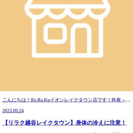
JR武蔵野線 越谷レイクタウン駅より徒歩約10分
マッサージより気持ちいい！？
リラクのボディケアをぜひご体験ください★
WEB予約する
電話予約する
048-967-5051
最近のブログ
【リラク越谷レイクタウン】朝晩の冷え
こんにちは！Re.Ra.Kuイオンレイクタウン店です！昨夜～朝
にかけて涼しかったですね。いや、肌寒いって言う方が正し
2023.09.24
い…？？急に気温変化に困惑した鈴木です。薄手の長袖長ズ
ボンのパジャマで寝ましたがそれでもひんやりして、しっか
【リラク越谷レイクタウン】身体の冷えに注意！
り上掛けをかけて。特に、AM3:30に起きてラグビー観てい
る時が寒くて布団被って試合観戦していましたよ(笑)鈴木的