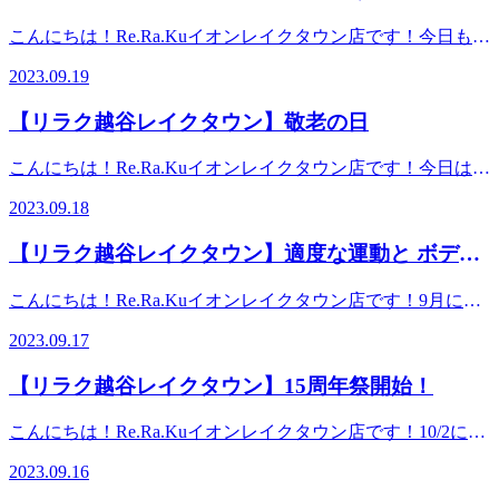
温コントロールを意識暑い時期にクーラーをつけない訳には
――――――――！！！！！ ※リラクではマッサージのよ
かケア】というオプションがオススメ
灸やあん摩、漢方といった方法を用います。また病気を未然
験ください★
いきませんが、直接人に風を当てないようにする機能等を利
こんにちは！Re.Ra.Kuイオンレイクタウン店です！今日も暑
うなほぐしだけではなく、お客様に合わせた様々な健康に対
に防ぐため、日頃から疲れを溜めず抵抗力をつけておくとい
用して工夫しましょう。3.できるだけ湯船に浸かる40度くら
いですね。全国的に30℃を超えるお天気で、天気情報サイト
するアドバイスの提案をしております。一緒にこれからの未
うのも、東洋医学の考え方。ちなみに得意分野があります。
2023.09.19
いのお湯に首まで浸かることで（10分くらい）深部体温が上
の気温分布図を見ると、日本列島が真っ赤に彩られていま
来を健康に過ごしましよう＾＾
西洋医学→『器質的疾患』ex.)胃に穴が開いてお腹が痛い、
がるので寒暖差疲労を感じずらくなります。日々の生活のな
す。九月も後半戦ですが、この残暑が明けると一気に冬の気
━━━━━━━━━━━━━━━━━━……‥・☆★☆新し
骨折して痛いというように、第三者が目で見て分かる原因に
【リラク越谷レイクタウン】敬老の日
かで上手に工夫をしながら秋バテを解消して健康に過ごしま
配がするようになってきて、紅葉で真っ赤に染まる山々が観
い健康を考えるRe.Ra.Ku イオンレイクタウン店営業時間
よって発生している症状東洋医学→『機能的疾患』ex.)肩が
しょう！！※リラクではマッサージのようなほぐしだけでは
れるかもしれませんね。季節の変わり目で体調を崩しやすい
10：00～21：00（最終受付20：20） 〒343-0828埼玉県越
凝って仕事がはかどらない、骨や神経に異常がないのに手が
こんにちは！Re.Ra.Kuイオンレイクタウン店です！今日は敬
なく、お客様に合わせた様々な健康に対するアドバイスの提
時期なのでしっかりとお身体のケアをしていきましょう。秋
谷市レイクタウン3-1-1イオンレイクタウンmori2FTEL 048-
痺れるというように、第三者が見た目では分からないけど、
老の日！おじいちゃん、おばあちゃんと離れて暮らしている
案をしております。一緒にこれからの未来を健康に過ごしま
にかけては【おなかケア】というオプションがオススメで
967-5051JR武蔵野線 越谷レイクタウン駅より徒歩約10分マ
2023.09.18
本人は間違えなく感じている症状決して、どちらが良い悪い
人も多いと思いますがたまには連絡をとってみたり会いに行
しよう＾＾━━━━━━━━━━━━━━━━━━……‥・
す。普段あまりほぐさない場所ですが、お腹の筋肉は腰と強
ッサージより気持ちいい！？リラクのボディケアをぜひご体
はありません。西洋医学には短い時間で病気を治療できると
ってみたりしてみてはいかがでしょうか？おじいちゃん、お
☆★☆新しい健康を考えるRe.Ra.Ku イオンレイクタウン店
い関連性がありますので、腰がおつらい方にも適した施術で
験ください★
【リラク越谷レイクタウン】適度な運動と ボディ
いう良さ、東洋医学は長期だが、体に負担がかかりにくいと
ばあちゃんたちを労わるのとあわせて自分自身のお身体も労
営業時間10：00～21：00（最終受付20：20） 〒343-0828
す。夏の食べ物で胃腸に負担をかけてしまっている方も通常
いう良さが。皆様はどちらを好まれますか？？よく当店でも
メンテナンスが不可欠
わる日にしましょう♪祝日でご予約も埋まりやすくなってい
埼玉県越谷市レイクタウン3-1-1イオンレイクタウン
のボディケアと組合せてぜひ受けてみて下さい。現在、イオ
こんにちは！Re.Ra.Kuイオンレイクタウン店です！9月にな
お客様から伺う「疲れやすい/だるい/冷える」といった体の
ますのでお早めに店舗まで足を運んでみてください！※リラ
mori2FTEL 048-967-5051JR武蔵野線 越谷レイクタウン駅より
ンレイクタウンの15周年イベントをしています。当店では
りましたが蒸し暑さが凄いですね。真夏の頃の方が汗をかか
異変も、“未病”の一つとされていますので、お薬使うほどじ
クではマッサージのようなほぐしだけではなく、お客様に合
徒歩約10分マッサージより気持ちいい！？リラクのボディケ
2023.09.17
【150分カスタムコース】を実施中。お時間の中で、お身体
なかった気がするくらい外を歩くだけで汗ばんでしまいま
ゃないけど体調不良予備軍と考えていただき、本来であれば
わせた様々な健康に対するアドバイスの提案をしておりま
アをぜひご体験ください★
に合ったコースやオプションを組合せる事ができるお得なコ
す。とは言え、少しずつですが冬が近づいて来ていて年末に
放置したり我慢しない方がいい状態のものは早めに手を打っ
す。一緒にこれからの未来を健康に過ごしましよう＾＾
【リラク越谷レイクタウン】15周年祭開始！
ースです。もちろん、おなかケアもお選びいただけます※リ
かけて、何かするための種まきは正に今、やっておかないと
ておきたいところですね。“病気になってから治す”ではな
━━━━━━━━━━━━━━━━━━……‥・☆★☆新し
ラクではマッサージのようなほぐしだけではなく、お客様に
いけないですね。最近は流行り病なども流行していますし、
く“病気になる前に予防する”のように、ボディケアにおいて
い健康を考えるRe.Ra.Ku イオンレイクタウン店営業時間
こんにちは！Re.Ra.Kuイオンレイクタウン店です！10/2に開
合わせた様々な健康に対するアドバイスの提案をしておりま
身体をしっかりケアして免疫力を高め病気を予防し身体がい
も、“体が痛くなってからほぐす”ではなく“溜め込んで痛く
10：00～21：00（最終受付20：20） 〒343-0828埼玉県越
業15周年を迎えるにあたり昨日より、イオンレイクタウン15
す。一緒にこれからの未来を健康に過ごしましよう＾＾
つでも動かせるように、適度な運動とボディメンテナンスが
ならないように定期的にメンテナンス”このようにお身体と
2023.09.16
谷市レイクタウン3-1-1イオンレイクタウンmori2FTEL 048-
周年祭がスタートしています！お得な情報が盛りだくさんで
━━━━━━━━━━━━━━━━━━……‥・☆★☆新し
不可欠です！！当店では4月にリリースしたReフレッシュコ
向き合う時間を作っていただけると極力つらさを感じにくい
967-5051JR武蔵野線 越谷レイクタウン駅より徒歩約10分マ