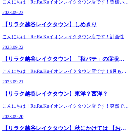
こんにちは！Re.Ra.Kuイオンレイクタウン店です！皆様いか
に今大会で一番注目していた【南アフリカvsアイルランド】
がお過ごしでしょうか？最近、秋の香りがどことなく感じる
の試合が楽しすぎて気がついたら寒さ忘れていましたが(^-^;
2023.09.23
事が増えました。秋の気候は過ごしやすいので、美味しい実
皆様も寝ている時は、そこまで寒い！！という感覚は気づか
りの果物や旬のお野菜を堪能できますね。そして今の感じで
ないかなと思いますが、知らぬ間に体がキンキンに冷えてい
【リラク越谷レイクタウン】しめきり
すと、季節の変わり目の序章という言葉がぴったりな気がし
る事も。太ももとか二の腕、肩回りなどは特にご注意を。
ます。こんなときに「あれ？風邪っぽいかも。」と思うこと
徐々に寝る際の服装や寝具も季節に合わせて替えていって下
こんにちは！Re.Ra.Kuイオンレイクタウン店です！計画性っ
が増えたり、気圧の変化でお身体の流れも変わると思いま
さいね。気づかぬ間の冷えは不調を呼ぶ要因の一つにも。元
て皆さんはありますでしょうか？例えば【夏休みの宿題】。
す。そんな時は、まずお身体の冷えを気にされてみて下さ
2023.09.22
気に健康に過ごすためにも、一工夫必要です！！本日迄の限
着実に毎日コツコツ勧められるタイプ、や最初は頑張れてい
い。特にお腹が冷えることで自律神経も乱れてくるのでおへ
定コース【カスタム150分】お時間ある方は是非受けてみて
るけどどこかでサボりだしてしまってビックリするくらいお
そから円と描くように、ぐるぐると右から左へ...行いますと
【リラク越谷レイクタウン】「秋バテ」の症状出
下さい！！あなただけのオーダーメイド施術でゆったり時間
わってないーと焦る子。私は最初からやらず最後に【やれる
気持ちも整いますよ。なでであげるだけ、優しくやればやる
を過ごして、スッキリしてください★ ※リラクではマッサ
ていませんか？
ものだけ】やる子でした。 踏み倒してもそれは人徳でどう
ほど、神経が緩みますのでぜひ、簡単ですから、冷えから来
こんにちは！Re.Ra.Kuイオンレイクタウン店です！9月も半
ージのようなほぐしだけではなく、お客様に合わせた様々な
にかなると思っていました。大人になった今、分かります。
る不調対策として行ってみてくださいね。※リラクではマッ
ばになって朝晩はすっかり過ごしやすい気温になりました
健康に対するアドバイスの提案をしております。一緒にこれ
それは築いた信頼を徐々に失って首の皮一枚の愛想で繋がっ
2023.09.21
サージのようなほぐしだけではなく、お客様に合わせた様々
ね。夏から秋にかけて季節が変わるこの時期は、お疲れも溜
からの未来を健康に過ごしましよう＾＾
ていたのだと！ストレッチは、体の味方です。でもやればい
な健康に対するアドバイスの提案をしております。一緒にこ
まりやすくなっています。なんとなく体がだるくて疲れが抜
━━━━━━━━━━━━━━━━━━……‥・☆★☆新し
いってもんでもございません。あなたに合う強度、回数の設
【リラク越谷レイクタウン】東洋？西洋？
れからの未来を健康に過ごしましよう＾＾
けなかったり、食欲がなくなったりといった不調を感じたり
い健康を考えるRe.Ra.Ku イオンレイクタウン店営業時間
定があります。疲れたからこそ労いのストレッチをしましょ
━━━━━━━━━━━━━━━━━━……‥・☆★☆新し
していないですか？その不調は、体が気温差対応しきれずに
10：00～21：00（最終受付20：20） 〒343-0828埼玉県越
う。今、元気なら元気を明日に繋ぐストレッチをしましょ
こんにちは！Re.Ra.Kuイオンレイクタウン店です！突然です
い健康を考えるRe.Ra.Ku イオンレイクタウン店営業時間
起こる「秋バテ」の症状かもしれません。秋バテを解消する
谷市レイクタウン3-1-1イオンレイクタウンmori2FTEL 048-
う。心を落ち着かせて常にフラットでいられるように深呼吸
が、「西洋医学と東洋医学の違いとは？」この問いに答えら
10：00～21：00（最終受付20：20） 〒343-0828埼玉県越
には気温の差を調整できるような工夫が必要です。1.暑くて
967-5051JR武蔵野線 越谷レイクタウン駅より徒歩約10分マ
2023.09.20
は欠かさないでください。メルマガのイラストの〆切が迫っ
れますか？？西洋医学は、投薬や手術といった方法で、体の
谷市レイクタウン3-1-1イオンレイクタウンmori2FTEL 048-
も長袖を常備お店や乗り物などの室内が冷房で冷えきってい
ッサージより気持ちいい！？リラクのボディケアをぜひご体
ています（本日）みなさんによりそう、信頼のRe.Ra.Kuで
悪い部分に直接アプローチして治療していきます。東洋医学
967-5051JR武蔵野線 越谷レイクタウン駅より徒歩約10分マ
る事が多いので、軽くい羽織れる物があると便利です。2.室
験ください★
【リラク越谷レイクタウン】秋にかけては 【おな
す！ブログはこの辺で終わります！！！！！ス――――ハ
は、体の不調を内側から根本的に治す治療法。具体的には鍼
ッサージより気持ちいい！？リラクのボディケアをぜひご体