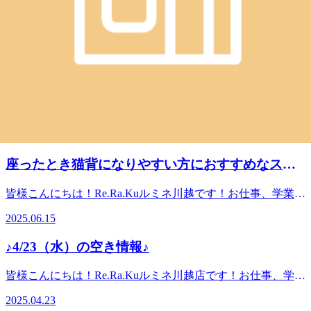
腰も痛くなるといった経験ありますよね？今回は前かがみに
の eGift 概要───────────────────オンラインで手軽
ゃう超お得なキャンペーンがスタートしました🎉 🎁キャン
なると腰が痛くなる方に必見！！3日に１回のペースで腰を
に贈れるeギフトをご用意♪感謝のメッセージを添えて
ペーン概要・開催期間：2026年6月13日（土）～6月28日
皆様こんにちは！Re.Ra.Kuルミネ川越です！お仕事、学業共
楽に過ごしましょう 用意する物 丸めたバスタオルまたは
Re.Ra.Ku のボディケア/フットケアを大切な人にプレゼント
（日）の16日間・特典内容：3,000円以上のeギフトチケット
にお疲れ様です！ 「目に効くおすすめなケア方法をご紹
ワイン瓶手順１，椅子に腰かける２，片足を上げて丸めたバ
できます。 ▼eギフト購入はこちら
2026.03.03
が、通常価格より30％FF・有効期限：ご購入日から4ヶ月後
介！！」現在私たちの生活に電子機器は必要不可欠な存在と
スタオルまたはワイン瓶をもも裏の付け根にセットする３，
https://app.reraku.jp/r/IIoAse 有効期限：購入日より4ヶ月後の
の月末まで（余裕を持って使っていただけます！）・利用可
なっています。今回は目がしばしばするといった経験をして
上げている脚をおろして脱力する４，おへそをもも前につけ
月末利用店舗：Re.Ra.Ku 一部店舗のみ※購入前に、下記リ
スマホ首に効くおすすめなケア方法をご紹介しま
能店舗：当店をはじめとする対象のRe.Ra.Ku店舗、Bell Epoc
いる方に必見！毎日ケアして日々を楽に過ごしましょ
る様に前に倒す※痛気持ちいいくらいをキープしてくださ
ンクより利用可能店舗を必ずご確認ください
各店、RuamRuam各店（※Spa Re.Ra.Kuは除きます） 💡例え
す！
う！ 手順１．目の周りの骨に沿って内から外に向かって軽
い ※やりすぎると痛みが出るのでほどほどに 皆様のご来
https://app.reraku.jp/r/45tEe1（リラク公式ホームページの利用
皆様こんにちは！Re.Ra.Kuルミネ川越です！お仕事、学業共
ばこんな使い方におすすめ！・6月21日（日）の「父の日」
くゆする２．こめかみに少し圧を加えて斜め上（外側）にく
店、心よりお待ちしております！埼玉県川越市脇田本町39-
可能店舗一覧に遷移します） 皆様のご来店、心よりお待ち
にお疲れ様です！ 「スマホ首に効くおすすめなケア方法を
のプレゼントに！・お世話になっている大切な方への日頃の
るくる回す３．耳の上に指を３本横並びにして頭頂部を目指
2026.02.05
19 ルミネ川越1階【営業時間】10:00～21:00(最終受付20:20)
しております！ 埼玉県川越市脇田本町39-19 ルミネ川越1階
ご紹介します！」毎日スマホを見ていると首～肩が疲れます
感謝に！・いつも頑張っている自分へのご褒美に！ 👔今年
しながら圧をかける※３番は頭皮を持ち上げてほぐすと良く
【アクセス】東武東上線/JR川越線 川越駅改札出て左、スタ
【営業時間】10:00～21:00(最終受付20:20)【アクセス】東武
よね。頭は4～６㎏（ボーリング玉）くらいあると言われて
の父の日は、リラクで「健康と癒し」をプレゼント！今年の
効きます 皆様のご来店、心よりお待ちしております！埼玉
座ったとき猫背になりやすい方におすすめなスト
ーバックス手前の階段を下りるとあります!
東上線/JR川越線 川越駅改札出て左、スターバックス手前の
います。私たちの首は日々筋トレをしている状態なので疲れ
父の日は、いつもお仕事や家事を頑張っているお父さんに、
県川越市脇田本町39-19 ルミネ川越1階【営業時間】10:00～
階段を下りるとあります！
レッチご紹介します！
るのは当たり前です。ぜひ首のケアをして疲れを緩和してい
「お疲れ様。ゆっくり体を休めてね。」というメッセージと
21:00(最終受付20:20)【アクセス】東武東上線/JR川越線 川越
皆様こんにちは！Re.Ra.Kuルミネ川越です！お仕事、学業共
きましょう！ 手順１．耳の下のくぼみに指の腹を軽く当て
一緒に、極上のリラクゼーションを贈りませんか？このeギ
駅改札出て左、スターバックス手前の階段を下りるとありま
にお疲れ様です！「座ったときに猫背になりやすい方におす
て10回くらい上下させる。２．耳の後ろの方を指でたどって
フトはデジタルギフトなので、遠方に住んでいてなかなか会
2025.06.15
す!
すめなストレッチご紹介します！」腿裏の筋肉やお尻の筋肉
いくと骨があるので、骨に沿って指の腹を軽く当てて10回く
えないお父さんにも、スマホからその場ですぐに贈ることが
が硬い方は座ったときに猫背になりやすい方かも知れませ
らい左右に動かす。※強くやりすぎると痛みが出ます※軽い
できます！オリジナルのデジタルメッセージカードも添えら
♪4/23（水）の空き情報♪
ん。腿裏の筋肉はお尻から膝裏、お尻の筋肉は腰から大腿部
力でもほぐれます 首周りは疲れやすく固まりやすいので毎
れるので、普段は照れくさくて言えない感謝の気持ちもバッ
と体の後ろ側についています。これらの筋肉が硬くなると骨
日ほぐして日々を楽に過ごしましょう♩皆様のご来店、心よ
チリ伝わりますよ✨ 📱eギフトの購入方法はとってもカンタ
皆様こんにちは！Re.Ra.Kuルミネ川越店です！お仕事、学業
盤を後ろに引っ張ってしまい、背骨が全体的に丸まるように
りお待ちしております！埼玉県川越市脇田本町39-19 ルミネ
ン！下記のリンク（リラクグループ公式ギフトページ）にア
共にお疲れ様です！今日は天気は小雨なので風を引かないよ
動きます。その姿勢が長時間続くと肩や背中、腰が疲れてく
2025.04.23
川越1階【営業時間】10:00～21:00(最終受付20:20)【アクセ
クセス贈りたいチケットを選んで、クレジットカードで決済
うに気を付けましょう！♪4/23（水）の空き情報♪10：30～
ることがあると思います。座る事でより、これらの筋肉は引