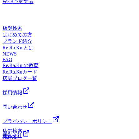
舟で身体を温めてリラックスしましょう！お仕事中でも何時
WEB予約する
ス】東武東上線/JR川越線 川越駅改札出て左、スターバック
間もぶっ通しで作業は身体には良くないと思います。人間の
ス手前の階段を下りるとあります!
集中が続く時間もある程度決まっているでしょうし、個人差
もあると思います。私の一息つく方法は白湯を飲むことで
す。自分に合った「一息つく」を見つけましょう！
店舗検索
♪11/13（水）の空き情報♪12：00～21：00【スタッフ】ナカ
はじめての方
ジマ、ムロイ、クニタ皆様のご来店、心よりお待ちしており
ブランド紹介
ます！！埼玉県川越市脇田本町39-19 ルミネ川越1階【営業
Re.Ra.Ku とは
時間】10:00～21:00(最終受付20:30)【アクセス】東武東上
NEWS
FAQ
線/JR川越線 川越駅改札出て左、スターバックス手前の階段
Re.Ra.Ku の教育
を下りるとあります!
Re.Ra.Kuカード
店舗ブログ一覧
採用情報
問い合わせ
プライバシーポリシー
店舗検索
運営会社
NEWS