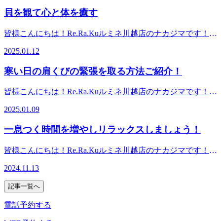
ス】東武東上線/JR川越線 川越駅改札出て左、スターバック
するだけ！（Visa、MasterCard、JCB、American Express、
21：00【スタッフ】ナカジマ、クニタ、ムロイ皆様のご来
っ張られるのでまずはストレッチをしましょう！ 「もも裏
貝を観て心と体を癒す
ス手前の階段を下りるとあります!
Dinersがご利用いただけます）【eギフトのご購入はこちら
店、心よりお待ちしております！埼玉県川越市脇田本町39-
のストレッチ」ストレッチの前後に椅子に座り自分の姿勢や
から！】https://reraku.egift-store.com/?
19 ルミネ川越1階【営業時間】10:00～21:00(最終受付20:30)
骨盤が後ろに引っ張られる感覚を確認してもらうと変化が分
皆様こんにちは！Re.Ra.Kuルミネ川越店のナカジマです！お
utm_source=HP&amp;utm_medium=footer&amp;utm_campaign=serv
【アクセス】東武東上線/JR川越線 川越駅改札出て左、スタ
かりやすいと思います。方法1仰向けに寝て伸ばしたい方の
仕事、学業ともにお疲れ様です！「貝を観て心と体を癒す」
年の父の日や特別な日の贈り物は、いつもと一味違う「健康
ーバックス手前の階段を下りるとあります!
2025.01.12
もも裏に両手を組みます2股関節を約90度にしてゆっくり膝
体と心は関係し合っています。身体だけリラックスすれば良
と癒しの時間」を選んでみませんか？6月28日（日）までの2
を伸ばすように足先を天井に向けていきます3「5秒間」力を
いという問題ではなく、悩みやストレスが多い現代社会では
週間限定のチャンスです！ぜひこの機会をお見逃しなくチェ
寒い日の肩くびの緊張を取る方法ご紹介！
入れ膝を伸ばし「５秒間」力を抜き膝を曲げます4この運動
「心も癒す」事も重要だと思います。私は国立科学博物館で
ックしてみてくださいね。 皆様のご利用、そして大切な方
を5回程度行うとだんだん足先が天井に向きやすくなってい
「貝類展：人はなぜ貝に魅されるのか」を観てきました。貝
のご来店を、スタッフ一同心よりお待ちしております！ 埼
皆様こんにちは！Re.Ra.Kuルミネ川越店のナカジマです！お
き腿裏の筋肉が緩んでくると思います。※骨盤腰が浮き過ぎ
類の進化や多様性を感じられ魅入ってしまいました。様々な
玉県川越市脇田本町39-19 ルミネ川越1階【営業時間】10:00
仕事、学業共にお疲れ様です！「寒い日の肩くびの緊張を取
ない程度にしましょう※腰～足先まで痛い痺れ、ケガなどが
形や色彩の貝、今すぐにでも海に行き砂浜で貝を探したい気
～21:00(最終受付20:20)【アクセス】東武東上線/JR川越線 川
2025.01.09
ろう」寒さを感じると首肩から寒気を感じ力がグッと入って
ある方はオススメしません。皆様のご来店、心よりお待ちし
持ちになり、心が貝で満たされ癒されました。美しい自然を
越駅改札出て左、スターバックス手前の階段を下りるとあり
しまうと思います。緊張状態が続き疲れの原因になることも
ております！埼玉県川越市脇田本町39-19 ルミネ川越1階
観ることは心が癒されます。その時悩み、不安が取り除かれ
ます！
一息つく時間を増やしリラックスしましょう！
あるでしょう。動かさずにずっと同じ姿勢のまま力を入れて
【営業時間】10:00～21:00(最終受付20:30)【アクセス】東武
身体の力が抜けたような気分でした。また自然の美しさを感
しまっている緊張状態が疲れに繋がるわけです。身体を動か
東上線/JR川越線 川越駅改札出て左、スターバックス手前の
じたいです。皆様のご来店、スタッフ一同心からお待ちして
皆様こんにちは！Re.Ra.Kuルミネ川越店のナカジマです！お
し血流を促し緊張を取る。さらに体温も上がり寒さを防ぐ事
階段を下りるとあります!
おります！埼玉県川越市脇田本町39-19 ルミネ川越1階【営
仕事、学業ともにお疲れ様です！皆様、一日にどれくらいリ
を意識しましょう！腕をぶんぶん回すと手先に血液が行き手
2024.11.13
業時間】10:00～21:00(最終受付20:30)【アクセス】東武東上
ラックスする時間が取れていますか？ずっと緊張状態だと身
も温まり手先からの冷えも防ぎます。この方法はプロの登山
線/JR川越線 川越駅改札出て左、スターバックス手前の階段
体も心も疲れてしまいます。身体に力が入ったり同じ姿勢、
家もしているエクササイズです。腕を振り回すので周りには
記事一覧へ
を下りるとあります!
ストレスなどで交感神経が優位になり血管収縮で血行が悪く
気を付けて行いましょう！皆様のご来店、スタッフ一同心か
なると言われています。家に帰ってお風呂はシャワーだけで
電話予約する
らお待ちしております！埼玉県川越市脇田本町39-19 ルミネ
なく湯舟に入ると声が漏れるほど力が抜けると思います。湯
川越1階【営業時間】10:00～21:00(最終受付20:30)【アクセ