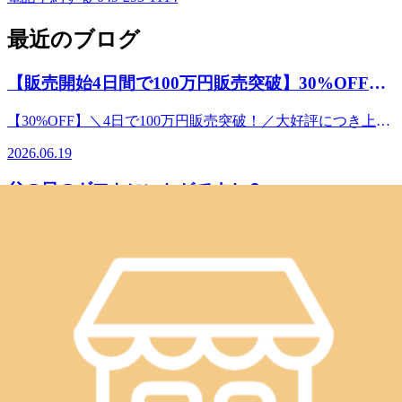
最近のブログ
【販売開始4日間で100万円販売突破】30%OFFのe
ギフトが大好評！
【30%OFF】＼4日で100万円販売突破！／大好評につき上限
達成で早期終了の可能性あり⚠️ 父の日に、日頃の「あり
2026.06.19
がとう」を。離れていても、感謝の気持ちをeギフトで届け
ませんか？ ただいま開催中の期間限定キャンペーンです
父の日のギフトにいかがですか？
が、おかげさまで販売開始からわずか4日間で100万円の販売
を突破いたしました！ これに伴い、ご用意している販売上
【父の日ギフトにも！】 大切な人へ”癒しの時間”を贈ろう
限数に達し次第、期間内であっても予告なくキャンペーンを
🎁eギフト30％OFFキャンペーンスタート！ 皆様こんにち
終了とさせていただく可能性がございます。「まだ大丈夫」
2026.06.14
は！Re.Ra.Kuルミネ川越です！いつも当店をご利用いただ
と思っている方も、ぜひお早めにお買い求めくださ
き、本当にありがとうございます✨ 突然ですが、みなさん
腰に効く！！もも裏ストレッチをご紹介！！
い！ ───────────────────◆ 期間限定30％OFFキャ
は大切な人へ「いつもありがとう」「お疲れ様」の気持ちを
ンペーン！───────────────────6月28日（日）まで
どのように伝えていますか？「形に残るものもいいけれど、
皆様こんにちは！Re.Ra.Kuルミネ川越です！お仕事、学業共
の期間限定で、eGiftが “30％OFF” でご購入いただけます。
たまには心も体もリフレッシュできる時間をプレゼントした
にお疲れ様です！ 「腰に効く！！腿裏ほぐして快適ストレ
※上限に達し次第、早期終了する場合がございます。 10,000
いな…」そんなあなたに、とってもハッピーなお知らせで
2026.04.10
ッチをご紹介します」仕事でパソコン作業をしている方が多
円 ▶ 7,000円（税込）5,000円 ▶︎ 3,500円（税込）3,000円 ▶︎
す！６月13日（土）から、スマホで簡単にリラクゼーション
いと思いますずっと座っていると下半身がだるくなってきて
2,100円（税込） ───────────────────◆︎ Re.Ra.Ku
体験が贈れる「eギフト」が、なんと【30％OFF】で買えち
目に効くおすすめなケア方法をご紹介します！