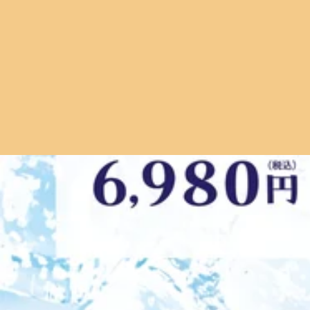
こんにちは、Re.Ra.Ku吉祥寺店です♪《ふらっと飛び込
び込みでのご来店も大歓迎です！実際に、さまざまなタイミ
2026.08.04
緒に身体をほぐそう！」と、お二人でご来店される方も♪・
前に頑張るために「これから仕事だから、その前に身体を整
お盆休みや帰省後のお疲れ対策、しませんか？
時間を作れない方が、貴重な時間を使って身体のメンテナン
が疲れていても、「まだ我慢できるし…」 「予約するほど
こんにちは、Re.Ra.Ku吉祥寺店です♪ 楽しい時間を過ご
そ、ご自身の身体からのサインかもしれません。疲れを感じ
い…」と感じていませんか？実は、長時間の移動やいつもと違
のご予約も大歓迎です♪「近くまで来たから寄ってみようか
2026.08.03
車、飛行機などで長時間座っていると、同じ姿勢が続くこと
皆さまの「今ほぐしたい！」にお応えできる場所でありたいと
も。帰宅後は、軽く歩いたり、ふくらはぎを動かしたりして、
*～～～～～*～～～～～*～～～～～本日 8 / 4 ( 火 )
7/31(金) 7月最後の日、頑張った身体にひと息つ
時間が短くなったり、食事や入浴の時間が変わったりするこ
受けいただけますのでご了承ください。予約状況は変動する
リセットしてあげませんか？当店では、お身体の状態に合わ
ます。==リラク Re.Ra.Ku 吉祥寺店東京都武蔵野市吉祥寺本町1-13
こんにちは、Re.Ra.Ku吉祥寺店です♪今日で7月も終わ
盆休み明けには、ぜひ自分の身体を労わる時間を作ってあげ
ィケアリラクゼーションフットケア ハンドケア 肩甲骨 ストレッ
張りが気になる・冷房の影響で身体が冷えている・寝てもス
～～～～～*～～～～～*～～～～～*～～～～～*～～～～～*～～
2026.07.31
が続くと、身体は体温調節のために普段以上のエネルギーを
です。このお時間からですと30分のコースのみお受けいた
せん。「少し疲れているだけ」と思っていても、身体からの
す。スタッフ一同、ご来店を心よりお待ちしております。==リラク Re.R
帰省・旅行前後のメンテナンス、おすすめです♪
緊張がやわらぐ・リラックスしやすくなる・気分転換につな
終受付19:20)マッサージ のように気持ちいい ボディケアリ
ませんか。8月も元気に過ごすために。夏派まだまだ続きま
祥寺 男性スタッフ 女性スタッフ==
こんにちは、Re.Ra.Ku吉祥寺店です♪暑い日が続いてい
～＊～～～～～＊～～～～～＊～～～～～＊～～～～～＊～～～～
ょうか？長時間の車や新幹線での移動は、同じ姿勢が続くこ
ざいます。お電話かオンラインでのご予約をおすすめいたします。ス
2026.07.30
ことで、旅行中も快適に過ごしやすくなり、お休みを思いきり楽
谷ビル 4F平日11:00～21:00(最終受付20:20)土日祝11