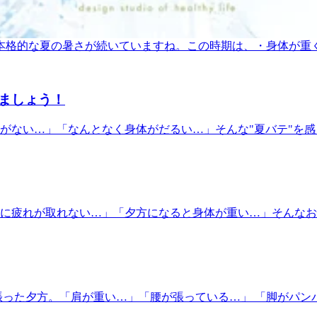
か？？フットケアには+330円でお付けできる炭酸泡の爽快
 吉祥寺 男性スタッフ 女性スタッフ==
れる前」のケアが大切です
快ヘッドスパも人気となっております。お盆期間は混み合うこと
～*～～～～～*～～～～～*～～～～～*～～～～～本日7/30
づき、本格的な夏の暑さが続いていますね。この時期は、・身体
のみとなりますのでご了承ください。予約状況は変動する可能性
。暑さによる疲れは少しずつ蓄積します。暑い日は、体温を調
.Ra.Ku 吉祥寺店東京都武蔵野市吉祥寺本町1-13-1 板谷ビル 4F
耗などが重なることで、知らないうちに疲れが溜まりやすくな
ボディケアリラクゼーションフットケア ハンドケア 肩甲骨 ストレッ
作りませんか？疲れを溜め込み過ぎる前に身体を整えておくこ
ましょう！
す。日々忙しく過ごしている方こそ、自分自身をいたわる時間
7月の疲れを持ち越さず、元気に夏を楽しむためにも、この機会
「食欲がない…」「なんとなく身体がだるい…」そんな"夏バテ"
～～＊～～～～～本日7/29(水)の予約状況です。14：30
パイスがたくさん含まれています。まず、具材によく使われる
。スタッフ一同、ご来店を心よりお待ちしております。==リラク R
極的に摂りたい栄養素のひとつです。さらに、カレーに欠かせな
1:00～20:00(最終受付19:20)マッサージ のように気持ちいい 
スパイスの香りで食べやすく感じる方も多いのではないでしょ
市 吉祥寺 男性スタッフ 女性スタッフ==
です。もちろん、疲れをためないためには、食事だけでなく適
くくなることもあります。「最近、身体が重いな…」「肩や腰
ずなのに疲れが取れない…」「夕方になると身体が重い…」そん
日を元気に過ごせるようサポートいたします。美味しいカレー
通する生活習慣があるように感じます。今回は、疲れをためにく
～*～～～～～*～～～～～*～～～～～*～～～～～*～～～～～本日
えること」が大切と言われています。座りっぱなしや立ちっぱな
20分です。このお時間からですと30分のコースのみお受けい
ッフ一同、ご来店を心よりお待ちしております。==リラク Re.
たり、数歩歩くだけでも筋肉が動き、身体への負担を軽減できま
0～20:00(最終受付19:20)マッサージ のように気持ちいい ボディ
は、・たんぱく質（肉・魚・卵・大豆製品）・ビタミンB群（
祥寺 男性スタッフ 女性スタッフ==
まうと、疲れが抜けにくくなることもあります。③ 軽い運動
事を頑張った夕方。「肩が重い…」「腰が張っている…」 「脚が
すことが血流を促し、疲労回復につながると考えられています。
 一日の疲れをその日のうちにリセット✨日中に緊張していた