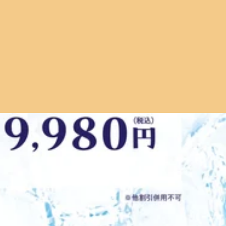
いな…」そんなふとした感覚、ありませんか？当店は、ふらっと飛
されています♪》・ご夫婦でお出かけ中に「せっかくだから一
休憩したい」と立ち寄ってくださることもあります。・お仕事
久しぶりに自分の時間ができたから普段なかなか自分のための
に人それぞれです。《「今、ほぐしたいかも」を大切に》身体
。でも、「今、身体をほぐしたいかも」と感じたその瞬間こ
らい…」 「足がパンパン…」 「休んだはずなのに疲れが抜けな
。そんな時間を、ぜひ作ってあげてください。もちろん、事前
います。《 長時間の移動は身体が固まりやすい 》車や電
出かけの途中に、仕事の前後に、ちょっと時間ができた時に。
を動かす機会が少なくなることで、足の重だるさを感じること
～～～～～*～～～～～*～～～～～*～～～～～*～～～～～
時間のあとこそ、身体にも休息を 》帰省中は、普段より睡眠
終受付は18時30分です。このお時間からですと30分のコースのみお
います。お休みが終わったタイミングで、一度ゆっくり身体を
めいたします。スタッフ一同、ご来店を心よりお待ちしており
ていきます。「楽しかったけど、身体は疲れたな…」そんなお
:00～20:00(最終受付19:20)マッサージ のように気持ちいい ボデ
かがでしょうか。この時期は、・疲れが抜けにくい・肩や首、腰の
♪皆さまのご来店を心よりお待ちしております。～～～～～*
武蔵野市 吉祥寺 男性スタッフ 女性スタッフ==
。7月の疲れは、8月に持ち越さないことが大切です。暑い日
～18時50分までいつでもご予約頂けます。最終受付は18時10分
り、気付かないうちに疲労が蓄積していることも少なくありま
います。お電話かオンラインでのご予約をおすすめいたしま
快適な毎日を。身体をゆるめる時間をつくることで、・全身の
1:00～21:00(最終受付20:20)土日祝11:00～20:00(最
毎日だからこそ、ご自身の身体と向き合う時間を大切にしてみ
線 中央線 京王線 京王井の頭線 サンロード商店街武蔵野市 吉
コンディションで8月を迎えましょう。～～～～～＊～～～～
きますね🌻帰省や旅行を予定されている方も多いのではないでし
19：40までとご予約頂けます。予約状況は変動する可能性がご
になりやすくなってきます。お出かけ前に身体をほぐしておく
.Ra.Ku 吉祥寺店東京都武蔵野市吉祥寺本町1-13-1 板
が抜けない...」という方も毎年多くご来店されています。そ
ディケアリラクゼーションフットケア ハンドケア 肩甲骨 ストレッチ 腸活