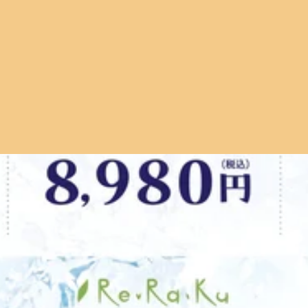
みでのご来店も大歓迎です♪》「なんだか今日、身体をほぐした
ングでお客様にご利用いただいています。 《こんな時にご来店
 観光途中の休憩に外国人のお客様が、観光の途中に「ちょっと
えておきたい！」とご来店される方も。・お子さまを預けて、
スに来てくださることもあります。ご来店のきっかけは、本当
でもないかな…」と、そのままにしてしまうこともありますよね
したあとに、「なんだか身体が重い…」 「いつもより肩や腰がつ
た時に、自分の身体を後回しにせず、少しだけ労わってあげる
う姿勢、睡眠時間の変化などは、身体に意外と負担がかかって
な」そんな気軽な気持ちでのご来店もお待ちしております。お
で首・肩・腰まわりの筋肉が緊張しやすくなります。また、脚
思っています。皆さまのご来店を心よりお待ちしております。
こまめに身体を動かしてあげるのがおすすめです。《 楽しい
の予約状況です。11時～19時10分までいつでもご予約頂けます。最
く時間を
ともありますよね。身体は「いつもと違う生活」でも頑張って
可能性がございます。お電話かオンラインでのご予約をおすす
せて首肩・背中・腰・脚など、気になるところを丁寧にほぐし
-1 板谷ビル 4F平日11:00～21:00(最終受付20:20)土日祝11
りですね。厳しい暑さが続いた一ヶ月でしたが、皆さま体調はい
てください。お仕事が始まる前のメンテナンスにもおすすめです
チ 腸活JR線 中央線 京王線 京王井の頭線 サンロード商店街
ッキリしないといったお悩みを抱える方が多くいらっしゃいます
～～～*～～～～～本日 8 / 3 ( 月 )の予約状況です。12時
使っています。さらに、室内外の気温差や睡眠不足なども重な
だけますのでご了承ください。予約状況は変動する可能性がござ
サインを見逃さないことが大切です。定期的なメンテナンスで
a.Ku 吉祥寺店東京都武蔵野市吉祥寺本町1-13-1 板谷ビル 4F平日1
がるなど、心身ともにリフレッシュしやすくなります。忙しい
ラクゼーションフットケア ハンドケア 肩甲骨 ストレッチ 腸活JR
す。元気に毎日を過ごすためにも、今のうちに身体を整え、良い
ますが、お身体の調子はいかがですか？もうすぐ8月。お盆休みが
～＊～～～～～本日7/31(金)の予約状況です。13：30～
とで首・肩・腰が疲れやすかったり、足が重たく感じたりと気
タッフ一同、ご来店を心よりお待ちしております。==リラク Re
しめます✨また、お盆明けは「移動で疲れた...」「遊び疲れ
:00～20:00(最終受付19:20)マッサージ のように気持ちいい ボ