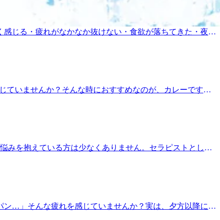
スプレーもオススメです！！ひんやりとした使用感で、血行促
もございますので、ご予定がお決まりの方はお早めのご予約
(木)の予約状況です。13時40分～ご予約いただけます。最終受
が重く感じる・疲れがなかなか抜けない・食欲が落ちてきた・夜、
がございます。お電話かオンラインでのご予約をおすすめいたし
節するために身体が普段以上に働いています。さらに、・冷房
平日11:00～21:00(最終受付20:20)土日祝11:00～
ります。「まだ動けるから大丈夫」と思っていても、身体は休
チ 腸活JR線 中央線 京王線 京王井の頭線 サンロード商店街武蔵
とで、・筋肉の緊張がやわらぐ・血行が促される・リラックス
を持つことも大切です。8月を元気に迎えるためにこれから迎
に身体のメンテナンスをしてみませんか。～～～～～＊～～～
を感じていませんか？そんな時におすすめなのが、カレーです！
～16：30までとご予約頂けます。予約状況は変動する可能性が
豚肉には、糖質をエネルギーに変える働きを助けるビタミン
e.Ra.Ku 吉祥寺店東京都武蔵野市吉祥寺本町1-13-1
いスパイスには、食欲を刺激したり、身体を温めたりする働
ボディケアリラクゼーションフットケア ハンドケア 肩甲骨 ストレッチ 腸
うか♪また、玉ねぎやにんじん、じゃがいもなどの野菜も一緒
度な運動や十分な睡眠、そしてお身体のメンテナンスも大切で
の疲れがなかなか取れない…」そんな時は、ぜひ当店へお越し
なお悩みを抱えている方は少なくありません。セラピストとして
で身体の内側から、リラクゼーションで身体の外側から。今年
い身体づくりのポイントをご紹介します✨① 長時間同じ姿
 7 / 28 ( 火 )の予約状況です。12時～15時、19時
しが続くと、同じ筋肉ばかりが動き、血流が滞りやすくなりま
ただけますのでご了承ください。予約状況は変動する可能性がござ
Ra.Ku 吉祥寺店東京都武蔵野市吉祥寺本町1-13-1 板谷
す。② 筋肉の材料になる栄養をしっかり摂る🍽️疲労回復に
ケアリラクゼーションフットケア ハンドケア 肩甲骨 ストレッチ 腸活JR
豚肉・納豆・玄米など）・鉄分やマグネシウムこれらは筋肉や
を習慣にする🚶「疲れているから動きたくない…」そんな気
パンパン…」そんな疲れを感じていませんか？実は、夕方以降にお
ウォーキングやストレッチを10分ほど行うだけでも、筋肉が
筋肉をほぐすことで、疲れを翌日に持ち越しにくくなります。