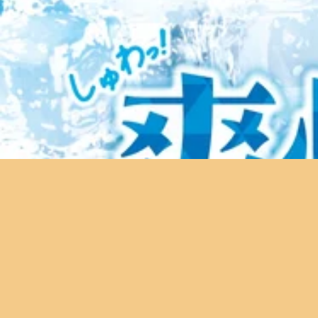
８日のご予約状況ですが、11：00～21：00までご予約可能です
皆様のご来店をスタッフ一同、心よりお待ちしております。
==
リラク Re.Ra.Ku 吉祥寺店
東京都武蔵野市吉祥寺本町1-13-1 板谷ビル 4F
平日11:00～21:00(最終受付20:30)
土日祝11:00～20:00(最終受付19:30)
マッサージ のように気持ちいい ボディケア
リラクゼーション
フットケア ハンドケア 肩甲骨 ストレッチ 腸活
JR線 中央線 京王線 京王井の頭線 サンロード商店街
武蔵野市 吉祥寺 男性スタッフ 女性スタッフ