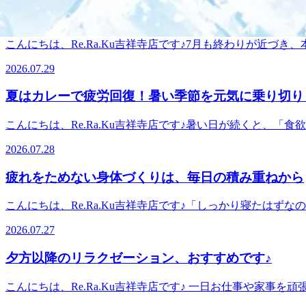
んな時はボディケアやフットケアで全身リフレッシュしません
JR線 中央線 京王線 京王井の頭線 サンロード商店街武蔵野市
7/29(水) 夏バテは「疲れてから」ではなく「疲
進も期待できる人気のオプションです😊この時期限定の爽
がおすすめです。～～～～～*～～～～～*～～～～～*～～～～
こんにちは、Re.Ra.Ku吉祥寺店です♪7月も終わりが近
付は20時20分です。このお時間からですと30分のコース
ぐっすり眠れないといったお悩みを感じる方が増えてきます
ます。スタッフ一同、ご来店を心よりお待ちしております。==リラク Re
2026.07.29
による冷え・屋外との気温差・汗による水分・ミネラルの消
20:00(最終受付19:20)マッサージ のように気持ちいい 
息を必要としていることがあります。身体をゆるめる時間を
野市 吉祥寺 男性スタッフ 女性スタッフ====
夏はカレーで疲労回復！暑い季節を元気に乗り切り
しやすくなるなど、心身ともにリフレッシュしやすくなりま
える8月は、さらに暑さが厳しくなることも予想されます。
こんにちは、Re.Ra.Ku吉祥寺店です♪暑い日が続くと、
～～＊～～～～～＊～～～～～＊～～～～～＊～～～～～＊～～～
実はカレーには、疲労回復をサポートしてくれる栄養素やス
ございます。お電話かオンラインでのご予約をおすすめいたします
2026.07.28
B1が豊富です。疲れやすさやだるさを感じている時に、積
板谷ビル 4F平日11:00～21:00(最終受付20:20)土日祝1
きがあるとされています。暑さで食欲が落ちやすい夏でも、
活JR線 中央線 京王線 京王井の頭線 サンロード商店街武蔵野
疲れをためない身体づくりは、毎日の積み重ねから
に摂れるので、栄養バランスが整えやすいのもカレーの魅力
す。筋肉が硬くなると血流が滞りやすくなり、疲れが抜けに
こんにちは、Re.Ra.Ku吉祥寺店です♪「しっかり寝たは
ください。お身体の状態に合わせて全身を丁寧にほぐし、毎
多くのお客様のお身体に触れていると、疲れやすい方には共
の夏も、元気に乗り切りましょう！～～～～～*～～～～～*～～～～
2026.07.27
勢を続けない💻「良い姿勢」でいることよりも「姿勢を変
～20時50分までいつでもご予約頂けます。最終受付は20時
います。お電話かオンラインでのご予約をおすすめいたします。スタ
す。おすすめは、30～60分に一度立ち上がること。肩を回し
夕方以降のリラクゼーション、おすすめです♪
ビル 4F平日11:00～21:00(最終受付20:20)土日祝11:0
は睡眠だけでなく、栄養も欠かせません。特に意識したいの
線 中央線 京王線 京王井の頭線 サンロード商店街武蔵野市 吉
エネルギーづくりを支える大切な栄養素です。食事を抜いてし
こんにちは、Re.Ra.Ku吉祥寺店です♪ 一日お仕事や家
持ちになることもありますよね。ですが、適度に身体を動か
身体をほぐすことには、さまざまなメリットがあります🌿①