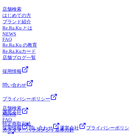
20分です。このお時間からですと30分のコースのみお受けい
などに疲れが現れやすくなります。週末は身体をリセットす
～～～～*～～～～～*～～～～～*～～～～～*～～～～～*
ラクゼーションフットケア ハンドケア 肩甲骨 ストレッチ 腸
こともあります。毎日の生活習慣を少し見直すだけでも、疲
ただけますのでご了承ください。予約状況は変動する可能性
るチャンスです。金曜日に身体を整えておくと、週末をより
店舗検索
～～～～～*～～～～～*～～～～～本日６/25(木)の予約状況
活JR線 中央線 京王線 京王井の頭線 サンロード商店街武蔵
れにくい身体づくりにつながります。ですが、筋肉の深い部
がございます。お電話かオンラインでのご予約をおすすめい
快適に過ごしやすくなります。ゆっくり身体をほぐすこと
はじめての方
です。16時40分～ご予約いただけます。最終受付は19時20分
野市 吉祥寺 男性スタッフ 女性スタッフ==
分の緊張や、自分では届かないお尻・肩甲骨まわりなどは、
たします。スタッフ一同、ご来店を心よりお待ちしておりま
で、・全身の緊張が和らぐ・リラックスしやすくなる・気分
ブランド紹介
です。このお時間からですと30分のコースのみお受けいただ
セルフケアだけでは十分にほぐせないこともあります。疲れ
す。==リラク Re.Ra.Ku 吉祥寺店東京都武蔵野市吉祥寺本町
もリフレッシュしやすくなるなど、心身共にリセットする時
Re.Ra.Ku とは
けますのでご了承ください。予約状況は変動する可能性がご
を我慢し続けると、身体は無意識のうちに力が入り、それが
1-13-1 板谷ビル 4F平日11:00～21:00(最終受付20:20)土日祝
間になります。本格的な夏を元気に過ごすために。これから
NEWS
ざいます。お電話かオンラインでのご予約をおすすめいたし
新たな疲れにつながることもあります。「最近疲れが抜けな
11:00～20:00(最終受付19:20)マッサージ のように気持ちいい
FAQ
も暑い日が続きます。疲れを溜め込む前に、ご自身の身体を
ます。スタッフ一同、ご来店を心よりお待ちしております。
いな…」 「身体が重い日が続いているな…」そんな時は、
ボディケアリラクゼーションフットケア ハンドケア 肩甲骨
Re.Ra.Ku の教育
労わる時間を作ってみませんか。～～～～～＊～～～～～＊
==リラク Re.Ra.Ku 吉祥寺店東京都武蔵野市吉祥寺本町1-13-
一人で頑張りすぎず、ぜひ私たちにお任せください😊お身
ストレッチ 腸活JR線 中央線 京王線 京王井の頭線 サンロー
Re.Ra.Kuカード
～～～～～＊～～～～～＊～～～～～＊～～～～～＊～～～
1 板谷ビル 4F平日11:00～21:00(最終受付20:20)土日祝11:00～
体の状態に合わせて全身を丁寧にほぐし、毎日を少しでも快
ド商店街武蔵野市 吉祥寺 男性スタッフ 女性スタッフ==
店舗ブログ一覧
～～＊～～～～～本日7/24(金)の予約状況です。13：30～
20:00(最終受付19:20)マッサージ のように気持ちいい ボディ
適に過ごせるようお手伝いさせていただきます。皆さまのご
21：00までご予約頂けます。予約状況は変動する可能性がご
ケアリラクゼーションフットケア ハンドケア 肩甲骨 ストレ
来店を心よりお待ちしております🌿✨ ～～～～～*～～～～
ざいます。お電話かオンラインでのご予約をおすすめいたし
採用情報
ッチ 腸活JR線 中央線 京王線 京王井の頭線 サンロード商店
～*～～～～～*～～～～～*～～～～～*～～～～～*～～～
ます。スタッフ一同、ご来店を心よりお待ちしております。
街武蔵野市 吉祥寺 男性スタッフ 女性スタッフ==
～～*～～～～～本日 7 / 27 ( 月 )の予約状況です。16時～21
==リラク Re.Ra.Ku 吉祥寺店東京都武蔵野市吉祥寺本町1-13-
問い合わせ
時までいつでもご予約頂けます。最終受付は20時20分です。
1 板谷ビル 4F平日11:00～21:00(最終受付20:20)土日祝11:00～
このお時間からですと30分のコースのみお受けいただけます
20:00(最終受付19:20)マッサージ のように気持ちいい ボディ
プライバシーポリシー
のでご了承ください。予約状況は変動する可能性がございま
ケアリラクゼーションフットケア ハンドケア 肩甲骨 ストレ
す。お電話かオンラインでのご予約をおすすめいたします。
店舗検索
ッチ 腸活JR線 中央線 京王線 京王井の頭線 サンロード商店
運営会社
スタッフ一同、ご来店を心よりお待ちしております。==リ
NEWS
街武蔵野市 吉祥寺 男性スタッフ 女性スタッフ==
ラク Re.Ra.Ku 吉祥寺店東京都武蔵野市吉祥寺本町1-13-1 板
FAQ
特定商取引法
谷ビル 4F平日11:00～21:00(最終受付20:20)土日祝11:00～
採用情報
問い合わせ
運営会社
プライバシーポリシ
カスタマーハラスメント基本方針
20:00(最終受付19:20)マッサージ のように気持ちいい ボディ