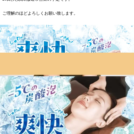
ご理解のほどよろしくお願い致します。
==
リラク Re.Ra.Ku 吉祥寺店
東京都武蔵野市吉祥寺本町1-13-1 板谷ビル 4F
平日11:00～21:00(最終受付20:30)
土日祝11:00～20:00(最終受付19:30)
マッサージ のように気持ちいい ボディケア
リラクゼーション
フットケア ハンドケア 肩甲骨 ストレッチ 腸活
JR線 中央線 京王線 京王井の頭線 サンロード商店街
武蔵野市 吉祥寺 男性スタッフ 女性スタッフ
==