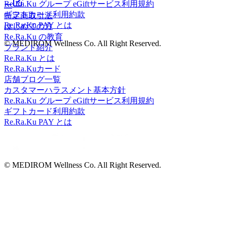
Re.Ra.Ku グループ eGiftサービス利用規約
ー
ケアリラクゼーションフットケア ハンドケア 肩甲骨 ストレ
ギフトカード利用約款
特定商取引法
ッチ 腸活JR線 中央線 京王線 京王井の頭線 サンロード商店
Re.Ra.Ku PAY とは
はじめての方
街武蔵野市 吉祥寺 男性スタッフ 女性スタッフ==
Re.Ra.Ku の教育
© MEDIROM Wellness Co. All Right Reserved.
ブランド紹介
Re.Ra.Ku とは
Re.Ra.Kuカード
店舗ブログ一覧
カスタマーハラスメント基本方針
Re.Ra.Ku グループ eGiftサービス利用規約
ギフトカード利用約款
Re.Ra.Ku PAY とは
© MEDIROM Wellness Co. All Right Reserved.