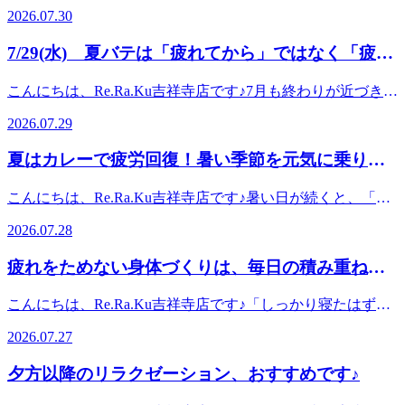
が、お身体の調子はいかがですか？もうすぐ8月。お盆休み
たいかも」と感じたその瞬間こそ、ご自身の身体からのサイ
ネルギーを使っています。さらに、室内外の気温差や睡眠不
2026.07.30
が変わったりすることもありますよね。身体は「いつもと違
がきますね🌻帰省や旅行を予定されている方も多いのではな
ンかもしれません。疲れを感じた時に、自分の身体を後回し
足なども重なり、気付かないうちに疲労が蓄積していること
う生活」でも頑張っています。お休みが終わったタイミング
いでしょうか？長時間の車や新幹線での移動は、同じ姿勢が
にせず、少しだけ労わってあげる。そんな時間を、ぜひ作っ
も少なくありません。「少し疲れているだけ」と思っていて
7/29(水) 夏バテは「疲れてから」ではなく「疲れ
で、一度ゆっくり身体をリセットしてあげませんか？当店で
続くことで首・肩・腰が疲れやすかったり、足が重たく感じ
てあげてください。もちろん、事前のご予約も大歓迎です
も、身体からのサインを見逃さないことが大切です。定期的
は、お身体の状態に合わせて首肩・背中・腰・脚など、気に
る前」のケアが大切です
たりと気になりやすくなってきます。お出かけ前に身体をほ
♪「近くまで来たから寄ってみようかな」そんな気軽な気持
なメンテナンスで快適な毎日を。身体をゆるめる時間をつく
こんにちは、Re.Ra.Ku吉祥寺店です♪7月も終わりが近づき、
なるところを丁寧にほぐしていきます。「楽しかったけど、
ぐしておくことで、旅行中も快適に過ごしやすくなり、お休
ちでのご来店もお待ちしております。お出かけの途中に、仕
ることで、・全身の緊張がやわらぐ・リラックスしやすくな
本格的な夏の暑さが続いていますね。この時期は、・身体が
身体は疲れたな…」そんなお盆休み明けには、ぜひ自分の身
みを思いきり楽しめます✨また、お盆明けは「移動で疲れ
事の前後に、ちょっと時間ができた時に。皆さまの「今ほぐ
2026.07.29
る・気分転換につながるなど、心身ともにリフレッシュしや
重く感じる・疲れがなかなか抜けない・食欲が落ちてきた・
体を労わる時間を作ってあげてください。お仕事が始まる前
た...」「遊び疲れが抜けない...」という方も毎年多くご来店
したい！」にお応えできる場所でありたいと思っています。
すくなります。忙しい毎日だからこそ、ご自身の身体と向き
夜、ぐっすり眠れないといったお悩みを感じる方が増えてき
のメンテナンスにもおすすめです♪皆さまのご来店を心より
されています。そんな時はボディケアやフットケアで全身リ
皆さまのご来店を心よりお待ちしております。～～～～～*
夏はカレーで疲労回復！暑い季節を元気に乗り切
合う時間を大切にしてみませんか。8月も元気に過ごすため
ます。暑さによる疲れは少しずつ蓄積します。暑い日は、体
お待ちしております。～～～～～*～～～～～*～～～～～*
フレッシュしませんか？？フットケアには+330円でお付け
～～～～～*～～～～～*～～～～～*～～～～～*～～～～～
に。夏派まだまだ続きます。元気に毎日を過ごすためにも、
りましょう！
温を調節するために身体が普段以上に働いています。さら
～～～～～*～～～～～*～～～～～*～～～～～*～～～～～
できる炭酸泡の爽快スプレーもオススメです！！ひんやりと
*～～～～～*～～～～～本日 8 / 4 ( 火 )の予約状況です。11
こんにちは、Re.Ra.Ku吉祥寺店です♪暑い日が続くと、「食
今のうちに身体を整え、良いコンディションで8月を迎えま
に、・冷房による冷え・屋外との気温差・汗による水分・ミ
本日 8 / 3 ( 月 )の予約状況です。12時～18時50分までいつで
した使用感で、血行促進も期待できる人気のオプションです
時～19時10分までいつでもご予約頂けます。最終受付は18時
欲がない…」「なんとなく身体がだるい…」そんな"夏バ
しょう。～～～～～＊～～～～～＊～～～～～＊～～～～～
ネラルの消耗などが重なることで、知らないうちに疲れが溜
もご予約頂けます。最終受付は18時10分です。このお時間か
2026.07.28
😊この時期限定の爽快ヘッドスパも人気となっておりま
30分です。このお時間からですと30分のコースのみお受けい
テ"を感じていませんか？そんな時におすすめなのが、カレ
＊～～～～～＊～～～～～＊～～～～～＊～～～～～本日
まりやすくなります。「まだ動けるから大丈夫」と思ってい
らですと30分のコースのみお受けいただけますのでご了承く
す。お盆期間は混み合うこともございますので、ご予定がお
ただけますのでご了承ください。予約状況は変動する可能性
ーです！実はカレーには、疲労回復をサポートしてくれる栄
7/31(金)の予約状況です。13：30～19：40までとご予約頂け
ても、身体は休息を必要としていることがあります。身体を
ださい。予約状況は変動する可能性がございます。お電話か
疲れをためない身体づくりは、毎日の積み重ねか
決まりの方はお早めのご予約がおすすめです。～～～～～*
がございます。お電話かオンラインでのご予約をおすすめい
養素やスパイスがたくさん含まれています。まず、具材によ
ます。予約状況は変動する可能性がございます。お電話かオ
ゆるめる時間を作りませんか？疲れを溜め込み過ぎる前に身
オンラインでのご予約をおすすめいたします。スタッフ一
～～～～～*～～～～～*～～～～～*～～～～～*～～～～～
ら
たします。スタッフ一同、ご来店を心よりお待ちしておりま
く使われる豚肉には、糖質をエネルギーに変える働きを助け
ンラインでのご予約をおすすめいたします。スタッフ一同、
体を整えておくことで、・筋肉の緊張がやわらぐ・血行が促
同、ご来店を心よりお待ちしております。==リラク
こんにちは、Re.Ra.Ku吉祥寺店です♪「しっかり寝たはずな
*～～～～～*～～～～～本日7/30(木)の予約状況です。13時
す。==リラク Re.Ra.Ku 吉祥寺店東京都武蔵野市吉祥寺本町
るビタミンB1が豊富です。疲れやすさやだるさを感じてい
ご来店を心よりお待ちしております。==リラク Re.Ra.Ku 吉
される・リラックスしやすくなるなど、心身ともにリフレッ
Re.Ra.Ku 吉祥寺店東京都武蔵野市吉祥寺本町1-13-1 板谷ビ
のに疲れが取れない…」「夕方になると身体が重い…」そん
40分～ご予約いただけます。最終受付は20時20分です。この
1-13-1 板谷ビル 4F平日11:00～21:00(最終受付20:20)土日祝
る時に、積極的に摂りたい栄養素のひとつです。さらに、カ
祥寺店東京都武蔵野市吉祥寺本町1-13-1 板谷ビル 4F平日
2026.07.27
シュしやすくなります。日々忙しく過ごしている方こそ、自
ル 4F平日11:00～21:00(最終受付20:20)土日祝11:00～20:00(最
なお悩みを抱えている方は少なくありません。セラピストと
お時間からですと30分のコースのみとなりますのでご了承く
11:00～20:00(最終受付19:20)マッサージ のように気持ちいい
レーに欠かせないスパイスには、食欲を刺激したり、身体を
11:00～21:00(最終受付20:20)土日祝11:00～20:00(最終受付
分自身をいたわる時間を持つことも大切です。8月を元気に
終受付19:20)マッサージ のように気持ちいい ボディケアリ
して多くのお客様のお身体に触れていると、疲れやすい方に
ださい。予約状況は変動する可能性がございます。お電話か
ボディケアリラクゼーションフットケア ハンドケア 肩甲骨
温めたりする働きがあるとされています。暑さで食欲が落ち
19:20)マッサージ のように気持ちいい ボディケアリラクゼ
夕方以降のリラクゼーション、おすすめです♪
迎えるためにこれから迎える8月は、さらに暑さが厳しくな
ラクゼーションフットケア ハンドケア 肩甲骨 ストレッチ 腸
は共通する生活習慣があるように感じます。今回は、疲れを
オンラインでのご予約をおすすめいたします。スタッフ一
ストレッチ 腸活JR線 中央線 京王線 京王井の頭線 サンロー
やすい夏でも、スパイスの香りで食べやすく感じる方も多い
ーションフットケア ハンドケア 肩甲骨 ストレッチ 腸活JR
ることも予想されます。7月の疲れを持ち越さず、元気に夏
活JR線 中央線 京王線 京王井の頭線 サンロード商店街武蔵
ためにくい身体づくりのポイントをご紹介します✨① 長時
同、ご来店を心よりお待ちしております。==リラク
ド商店街武蔵野市 吉祥寺 男性スタッフ 女性スタッフ==