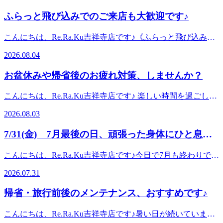
ふらっと飛び込みでのご来店も大歓迎です♪
こんにちは、Re.Ra.Ku吉祥寺店です♪《ふらっと飛び込みで
のご来店も大歓迎です♪》「なんだか今日、身体をほぐした
2026.08.04
いな…」そんなふとした感覚、ありませんか？当店は、ふら
っと飛び込みでのご来店も大歓迎です！実際に、さまざまな
お盆休みや帰省後のお疲れ対策、しませんか？
タイミングでお客様にご利用いただいています。 《こんな
時にご来店されています♪》・ご夫婦でお出かけ中に「せっ
こんにちは、Re.Ra.Ku吉祥寺店です♪ 楽しい時間を過ごした
かくだから一緒に身体をほぐそう！」と、お二人でご来店さ
あとに、「なんだか身体が重い…」 「いつもより肩や腰が
れる方も♪・ 観光途中の休憩に外国人のお客様が、観光の途
2026.08.03
つらい…」 「足がパンパン…」 「休んだはずなのに疲れが
中に「ちょっと休憩したい」と立ち寄ってくださることもあ
抜けない…」と感じていませんか？実は、長時間の移動やい
ります。・お仕事前に頑張るために「これから仕事だから、
7/31(金) 7月最後の日、頑張った身体にひと息つ
つもと違う姿勢、睡眠時間の変化などは、身体に意外と負担
その前に身体を整えておきたい！」とご来店される方も。・
く時間を
がかかっています。《 長時間の移動は身体が固まりやすい
お子さまを預けて、久しぶりに自分の時間ができたから普段
こんにちは、Re.Ra.Ku吉祥寺店です♪今日で7月も終わりです
》車や電車、飛行機などで長時間座っていると、同じ姿勢が
なかなか自分のための時間を作れない方が、貴重な時間を使
ね。厳しい暑さが続いた一ヶ月でしたが、皆さま体調はいか
続くことで首・肩・腰まわりの筋肉が緊張しやすくなりま
2026.07.31
って身体のメンテナンスに来てくださることもあります。ご
がでしょうか。この時期は、・疲れが抜けにくい・肩や首、
す。また、脚を動かす機会が少なくなることで、足の重だる
来店のきっかけは、本当に人それぞれです。《「今、ほぐし
腰の張りが気になる・冷房の影響で身体が冷えている・寝て
さを感じることも。帰宅後は、軽く歩いたり、ふくらはぎを
帰省・旅行前後のメンテナンス、おすすめです♪
たいかも」を大切に》身体が疲れていても、「まだ我慢でき
もスッキリしないといったお悩みを抱える方が多くいらっし
動かしたりして、こまめに身体を動かしてあげるのがおすす
るし…」 「予約するほどでもないかな…」と、そのままに
ゃいます。7月の疲れは、8月に持ち越さないことが大切で
めです。《 楽しい時間のあとこそ、身体にも休息を 》帰省
こんにちは、Re.Ra.Ku吉祥寺店です♪暑い日が続いています
してしまうこともありますよね。でも、「今、身体をほぐし
す。暑い日が続くと、身体は体温調節のために普段以上のエ
中は、普段より睡眠時間が短くなったり、食事や入浴の時間