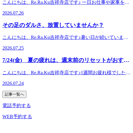
のではないでしょうか♪また、玉ねぎやにんじん、じゃがい
線 中央線 京王線 京王井の頭線 サンロード商店街武蔵野市
こんにちは、Re.Ra.Ku吉祥寺店です♪ 一日お仕事や家事を頑
を楽しむためにも、この機会に身体のメンテナンスをしてみ
野市 吉祥寺 男性スタッフ 女性スタッフ==
Re.Ra.Ku 吉祥寺店東京都武蔵野市吉祥寺本町1-13-1 板谷ビ
間同じ姿勢を続けない💻「良い姿勢」でいることよりも「姿
もなどの野菜も一緒に摂れるので、栄養バランスが整えやす
吉祥寺 男性スタッフ 女性スタッフ==
張った夕方。「肩が重い…」「腰が張っている…」 「脚が
ませんか。～～～～～＊～～～～～＊～～～～～＊～～～～
ル 4F平日11:00～21:00(最終受付20:20)土日祝11:00～20:00(最
勢を変えること」が大切と言われています。座りっぱなしや
2026.07.26
いのもカレーの魅力です。もちろん、疲れをためないために
パンパン…」そんな疲れを感じていませんか？実は、夕方以
～＊～～～～～＊～～～～～＊～～～～～＊～～～～～本日
終受付19:20)マッサージ のように気持ちいい ボディケアリ
立ちっぱなしが続くと、同じ筋肉ばかりが動き、血流が滞り
は、食事だけでなく適度な運動や十分な睡眠、そしてお身体
降にお身体をほぐすことには、さまざまなメリットがありま
7/29(水)の予約状況です。14：30～16：30までとご予約頂け
ラクゼーションフットケア ハンドケア 肩甲骨 ストレッチ 腸
その足のダルさ、放置していませんか？
やすくなります。おすすめは、30～60分に一度立ち上がるこ
のメンテナンスも大切です。筋肉が硬くなると血流が滞りや
す🌿① 一日の疲れをその日のうちにリセット✨日中に緊張
ます。予約状況は変動する可能性がございます。お電話かオ
活JR線 中央線 京王線 京王井の頭線 サンロード商店街武蔵
と。肩を回したり、数歩歩くだけでも筋肉が動き、身体への
すくなり、疲れが抜けにくくなることもあります。「最近、
していた筋肉をほぐすことで、疲れを翌日に持ち越しにくく
ンラインでのご予約をおすすめいたします。スタッフ一同、
野市 吉祥寺 男性スタッフ 女性スタッフ====
こんにちは、Re.Ra.Ku吉祥寺店です♪暑い日が続いています
負担を軽減できます。② 筋肉の材料になる栄養をしっかり
身体が重いな…」「肩や腰の疲れがなかなか取れない…」そ
なります。「朝起きても疲れが残っている…」という方にも
ご来店を心よりお待ちしております。==リラク Re.Ra.Ku 吉
が、お身体の調子はいかがですか？この時期は、サンダルで
んな時は、ぜひ当店へお越しください。お身体の状態に合わ
摂る🍽️疲労回復には睡眠だけでなく、栄養も欠かせませ
おすすめです😊② 血行が促され、全身がスッキリ🍀長時間
祥寺店東京都武蔵野市吉祥寺本町1-13-1 板谷ビル 4F平日
2026.07.25
歩く機会が増えたり、お出かけや旅行で歩く時間が長くなっ
せて全身を丁寧にほぐし、毎日を元気に過ごせるようサポー
ん。特に意識したいのは、・たんぱく質（肉・魚・卵・大豆
のデスクワークや立ち仕事で滞りがちな血流も、筋肉がほぐ
11:00～21:00(最終受付20:20)土日祝11:00～20:00(最終受付
たりと、足に負担がかかりやすい季節です。「夕方になると
トいたします。美味しいカレーで身体の内側から、リラクゼ
製品）・ビタミンB群（豚肉・納豆・玄米など）・鉄分やマ
れることで巡りやすくなります。重だるかった足や肩も軽く
19:20)マッサージ のように気持ちいい ボディケアリラクゼ
7/24(金) 夏の疲れは、週末前のリセットがおすす
足が重い...」「ふくらはぎがパンパン…」そんなお悩みを感
ーションで身体の外側から。今年の夏も、元気に乗り切りま
グネシウムこれらは筋肉やエネルギーづくりを支える大切な
感じられることがあります♪③ リラックスモードに切り替わ
ーションフットケア ハンドケア 肩甲骨 ストレッチ 腸活JR
めです
じている方お多いのではないでしょうか？そんなときにおす
しょう！～～～～～*～～～～～*～～～～～*～～～～～*～
栄養素です。食事を抜いてしまうと、疲れが抜けにくくなる
りやすい🌙心地よく身体がゆるむことで、気持ちも自然とリ
線 中央線 京王線 京王井の頭線 サンロード商店街武蔵野市
こんにちは、Re.Ra.Ku吉祥寺店です♪1週間お疲れ様でした。
すめなのがフットケアです！！足裏を刺激しながら、ふくら
～～～～*～～～～～*～～～～～*～～～～～本日 7 / 28 ( 火
こともあります。③ 軽い運動を習慣にする🚶「疲れている
ラックス。お仕事モードからお休みモードへの切り替えがし
吉祥寺 男性スタッフ 女性スタッフ==
暑い日が続くこの時期は、気付かないうちに疲れが蓄積しや
はぎまでしっかりほぐしていくことで、足のだるさや重たい
)の予約状況です。12時～15時、19時～20時50分までいつで
から動きたくない…」そんな気持ちになることもありますよ
2026.07.24
やすくなり、ゆったりとした夜を過ごせます😊毎日頑張る
すくなります。「しっかり寝たはずなのに疲れが取れない」
感覚がスッキリ✨立ち仕事やたくさん歩いた日のケアにもピ
もご予約頂けます。最終受付は20時20分です。このお時間か
ね。ですが、適度に身体を動かすことが血流を促し、疲労回
ご自身へのご褒美として、ぜひリラクゼーションの時間を取
「肩や首が重く感じる」「冷房の効いた部屋にいる時間が長
ッタリです。さらにフットケアに+330円で炭酸泡の爽快ス
らですと30分のコースのみお受けいただけますのでご了承く
記事一覧へ
復につながると考えられています。ウォーキングやストレッ
り入れてみてください✨「今日はちょっと疲れたな…」そん
く、身体が冷えている」そんなお悩みはありませんか？夏は
プレーをお付けできます！炭酸泡による血行促進が期待で
ださい。予約状況は変動する可能性がございます。お電話か
チを10分ほど行うだけでも、筋肉が動き、身体が軽く感じら
な日は、ぜひお気軽にお立ち寄りください🌿このあとも皆さ
身体に負担がかかりやすい季節です。暑さによる体力の消耗
電話予約する
き、ひんやり気持ちいい使用感で、暑い季節の足元ケアにも
オンラインでのご予約をおすすめいたします。スタッフ一
れることがあります。④ 深い呼吸を意識する🌿忙しいと、
まのご来店を心よりお待ちしております😊✨～～～～～*～
に加え、屋外と室内の温度差によって、自律神経は絶えず働
おすすめです♪もちろん、ボディケアとの組み合わせもおす
同、ご来店を心よりお待ちしております。==リラク
呼吸は自然と浅くなりがちです。浅い呼吸が続くと首や肩に
～～～～*～～～～～*～～～～～*～～～～～*～～～～～*
いています。また、水分補給を意識していても、汗とともに
WEB予約する
すめ！全身を一緒にほぐすことで、よりリラックスでき、全
Re.Ra.Ku 吉祥寺店東京都武蔵野市吉祥寺本町1-13-1 板谷ビ
力が入り、自律神経も緊張しやすくなります。ゆっくり鼻か
～～～～～*～～～～～本日 7 / 26 ( 日 )の予約状況です。16
失われる水分やミネラルの影響で疲れやすくなることもあり
身の軽さを実感していただけます。夏のお出かけ疲れをため
ル 4F平日11:00～21:00(最終受付20:20)土日祝11:00～20:00(最
ら吸って、口から長く吐く。それを数回繰り返すだけでも、
時30分～20時までいつでもご予約頂けます。最終受付は19時
ます。このような時期は、筋肉も緊張しやすく、首や肩、腰
こむ前にお身体のメンテナンスにぜひいらしてください。～
終受付19:20)マッサージ のように気持ちいい ボディケアリ
身体の力が抜けやすくなります。セルフケアだけでは難しい