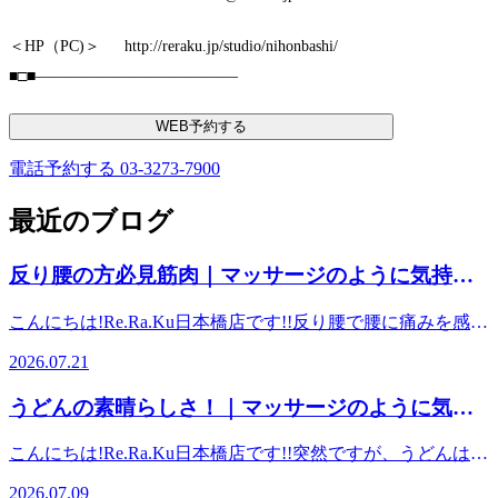
＜HP（PC)＞ http://reraku.jp/studio/nihonbashi/
■□■―――――――――――――
WEB予約する
電話予約する
03-3273-7900
最近のブログ
反り腰の方必見筋肉｜マッサージのように気持ち
いい、肩甲骨ストレッチのリラク日本橋店【東京
こんにちは!Re.Ra.Ku日本橋店です!!反り腰で腰に痛みを感じ
駅,日本橋駅,大手町駅,三越前駅すぐ】
ている方。意識があまりないかもしれませんが、お腹の筋肉
2026.07.21
【腸腰筋】を緩めてあげる!!この筋肉がとても重要です。
【腸腰筋（ちょうようきん）】とは、腰椎（背骨）や骨盤の
うどんの素晴らしさ！｜マッサージのように気持
内側から太ももの骨の内側にかけて伸びる深層筋肉（インナ
ちいい、肩甲骨ストレッチのリラク日本橋店【東
ーマッスル）の総称です。上半身と下半身をつなぐ唯一の筋
こんにちは!Re.Ra.Ku日本橋店です!!突然ですが、うどんはお
肉であり、歩行時の脚の引き上げや、良い姿勢（背骨のS字
京駅,日本橋駅,大手町駅,三越前駅すぐ】
好きですか？これから本格的にやって来る「夏」に向けて、
カーブ）を保つための重要な役割を担っています。 反り腰
2026.07.09