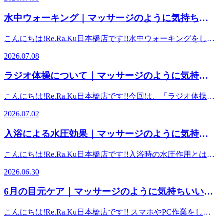
夏バテなどで食欲が落ちてしまった際にも手軽に食べられる
は、デスクワークや前かがみになることが多い日常で、お腹
「うどん」のすばらしさについて今回はお伝えしたいと思い
の筋肉が縮んで硬くなり、腸腰筋（股関節の付け根のインナ
水中ウォーキング｜マッサージのように気持ちい
ます。 うどんは「消化が良く、即効性のエネルギー源にな
ーマッスル）が骨盤を前方に引っ張り、前傾させることで引
い、肩甲骨ストレッチのリラク日本橋店【東京駅,
る」ことが最大の健康効果と言われています。脂質が少な
き起こされます。この状態を放置すると、慢性的な腰痛や下
こんにちは!Re.Ra.Ku日本橋店です!!水中ウォーキングをして
く、消化吸収がとても早いです。風邪を引いたり食欲がない
日本橋駅,大手町駅,三越前駅すぐ】
腹部のぽっこりの原因になります。 お腹を伸ばすストレッ
みませんか？ 水中ウォーキングは、水の「浮力」により関
時や、胃腸が不調な時でも無理なく栄養補給が出来ます。体
2026.07.08
チをしたり、トレーニングで筋力を鍛えることにより腸腰筋
節や腰への負担を軽減しつつ、「抵抗」と「水圧」によって
調を崩し治りかけの時に、まずはうどんから食べてみて徐々
を伸び縮みさせ緩めることが出来ます。反り腰だけでなく腰
陸上よりも高い消費カロリーを得られる有酸素運動です。泳
に通常の食生活に戻してみる…という経験をされた方もいら
ラジオ体操について｜マッサージのように気持ち
痛にお困りの方は、ぜひこの【腸腰筋】を気にかけてみて下
げない方でも安全に実践でき、ダイエットやリハビリに最適
っしゃるのではないでしょうか。また、１００ｇあたりのカ
さい。 腰のお疲れでお悩みの方!!リラクでお待ちしておりま
いい、肩甲骨ストレッチのリラク日本橋店【東京
です。 1回あたり30分〜60分を目安に行います（疲れすぎな
ロリーや糖質量が白米や蕎麦よりも低いため、適量であれば
こんにちは!Re.Ra.Ku日本橋店です!!今回は、「ラジオ体操」
す。 ご予約はこちらから（あじさいをクリック！！） ■周
い程度が継続のコツです）。健康維持なら週1回〜、ダイエ
駅,日本橋駅,大手町駅,三越前駅すぐ】
太りにくいとされています。 ☆オススメトッピング☆・オ
を取りあげてみたいと思います。 日本人の方ならおなじみ
辺駅、観光名所からのアクセス■【東京メトロ各線日本橋駅
ットや筋力アップを目指す場合は週2〜3回が理想的とされて
2026.07.02
クラ→輪切りにしてのせると、見た目にも可愛いうどんの出
の「ラジオ体操」たった３分間で、全身の筋肉や関節をまん
A７ 出口直結】【コレド日本橋徒歩3分】【日本橋高島屋徒
います。 ご予約はこちらから（あじさいをクリッ
来上がりです。食物繊維が豊富で腸内環境を整えることが出
べんなく動かすことができると言われています。基礎代謝の
歩3分】【各JR線東京駅日本橋口徒歩5分/東京駅八重洲北口
ク！！） ■周辺駅、観光名所からのアクセス■【東京メトロ
入浴による水圧効果｜マッサージのように気持ち
来ると言われています。納豆をプラスするのもオススメで
向上、血行促進などが期待でき、定期的に続けることで生活
徒歩5分/東京駅八重洲口徒歩7分】【東海道・山陽新幹線東
各線日本橋駅 A７ 出口直結】【コレド日本橋徒歩3分】【日
す。食欲が落ちがちな夏にぴったりメニューです。 ・お肉
いい、肩甲骨ストレッチのリラク日本橋店【東京
リズムや自律神経が整うとされています。 毎日忙しく、な
京駅日本橋口より徒歩5分】【東京メトロ東西線大手町駅東
本橋高島屋徒歩3分】【各JR線東京駅日本橋口徒歩5分/東京
こんにちは!Re.Ra.Ku日本橋店です!!入浴時の水圧作用とは、
→牛肉や豚肉を甘辛く煮てうどんにトッピングするだけで、
かなか運動する暇がない！まとまった時間が取れない！とい
駅,日本橋駅,大手町駅,三越前駅すぐ】
改札徒歩7分/大手町駅B10出口へお進み下さい】【東京メト
駅八重洲北口徒歩5分/東京駅八重洲口徒歩7分】【東海道・
湯船に浸かった際に水圧で全身が適度に締め付けられる物理
お肉のうまみがつゆに溶けだし、ボリューム感が出ま
う方も沢山おられると思いますが、３分で手軽に運動できる
ロ丸の内線大手町駅東改札徒歩7分/大手町駅B10出口へお進
2026.06.30
山陽新幹線東京駅日本橋口より徒歩5分】【東京メトロ東西
的な力のことです。血液やリンパが心臓へ押し戻されるた
す。 注意点・塩分の取りすぎうどんのつゆには多くの塩分
というメリットがあるので、続けやすいのではないでしょう
み下さい】【東京メトロ半蔵門線大手町駅東改札徒歩7分/大
線大手町駅東改札徒歩7分/大手町駅B10出口へお進み下さ
め、全身の血流が改善し、足のむくみ解消などの効果が期待
が含まれています。つゆを飲み干す習慣がある方は1日の塩
か。 ここで、ラジオ体操第一と第二の特徴や違いについ
手町駅B10出口へお進み下さい】【東京メトロ千代田線大手
6月の目元ケア｜マッサージのように気持ちいい、
い】【東京メトロ丸の内線大手町駅東改札徒歩7分/大手町駅
できます。半身浴ではなく肩までしっかりと入るのがオスス
分摂取量をオーバーしやすいため、注意しましょう。・血糖
て、考えてみたいと思います。～ ラジオ体操第一 ～子供
町駅東改札徒歩7分/大手町駅B10出口へお進み下さい】【東
B10出口へお進み下さい】【東京メトロ半蔵門線大手町駅東
肩甲骨ストレッチのリラク日本橋店【東京駅,日本
メです。 水圧がもたらす効果むくみ・冷えの解消下半身
値の急上つるつると嚙まずに飲み込んでしまうと、血糖値が
からお年寄りまで老若男女にオススメの基本体操です。ゆっ
京メトロ銀座線三越前駅A4出口徒歩4分】【東京メトロ半蔵
こんにちは!Re.Ra.Ku日本橋店です!! スマホやPC作業をして
改札徒歩7分/大手町駅B10出口へお進み下さい】【東京メト
（特に足）に滞っていた血液やリンパ液が、水圧で押し上げ
橋駅,大手町駅,三越前駅すぐ】
急激に上昇すると言われています。単品での摂取を避け、肉