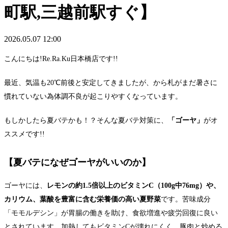
町駅,三越前駅すぐ】
2026.05.07 12:00
こんにちは!Re.Ra.Ku日本橋店です!!
最近、気温も20℃前後と安定してきましたが、から札がまだ暑さに
慣れていない為体調不良が起こりやすくなっています。
もしかしたら夏バテかも！？そんな夏バテ対策に、
「ゴーヤ」
がオ
ススメです!!
【夏バテになぜゴーヤがいいのか】
ゴーヤには、
レモンの約1.5倍以上のビタミンC（100g中76mg）や、
カリウム、葉酸を豊富に含む栄養価の高い夏野菜
です。苦味成分
「モモルデシン」が胃腸の働きを助け、食欲増進や疲労回復に良い
とされています。加熱してもビタミンCが壊れにくく、豚肉と炒める