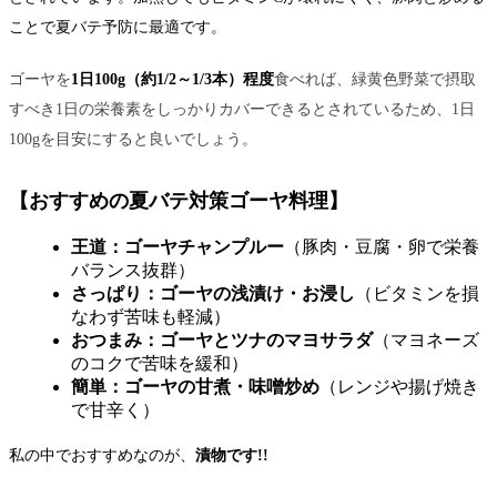
ことで夏バテ予防に最適です。
ゴーヤを
1日100g（約1/2～1/3本）程度
食べれば、緑黄色野菜で摂取
すべき1日の栄養素をしっかりカバーできるとされているため、1日
100gを目安にすると良いでしょう。
【
おすすめの夏バテ対策ゴーヤ料理】
王道：ゴーヤチャンプルー
（豚肉・豆腐・卵で栄養
バランス抜群）
さっぱり：ゴーヤの浅漬け・お浸し
（ビタミンを損
なわず苦味も軽減）
おつまみ：ゴーヤとツナのマヨサラダ
（マヨネーズ
のコクで苦味を緩和）
簡単：ゴーヤの甘煮・味噌炒め
（レンジや揚げ焼き
で甘辛く）
私の中でおすすめなのが、
漬物です!!